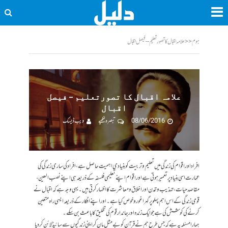
ہوم
<<
علامہ اقبال کا تصورتعلیم – فیصل اقبال
علامہ اقبال کا تصورتعلیم – فیصل
اقبال
08/06/2016
تبصرہ لکھیے
ویب ڈیسک
افراد اور اقوام کی زندگی میں تعلیم و تربیت کو بنیادی اہمیت حاصل ہے، افراد کی ساری زندگی کی
عمارت اسی بنیاد پر تعمیر ہوتی ہے اور اقوام اپنے تعلیمی فلسفہ کے ذریعہ ہی اپنے نصب العین،
مقاصد حیات، تہذیب و تمدن اور اخلاق و معاشرت کا اظہار کرتی ہیں۔ یہی وجہ ہے کہ اقبال نے
قومی زندگی کے اس اہم پہلو پر گہرا غور و خوص کیا ہے۔ اور اپنے افکار کے ذریعہ ایسی راہ متعین
کرنے کی کوشش کی ہے جو ایک زندہ اور جاندار قوم کی تخلیق کا باعث بن سکے۔
ہمارا مسئلہ یہ ہے کہ جس طرح ہم نے قرآن کو بےمثل مان کر اپنی زندگیوں سے سائیڈ لائن کر دیا