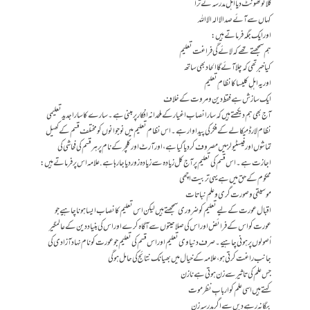
گلا تو گھونٹ دیا اہل مدرسہ نے ترا
کہاں سے آئے صدا لاالہ الا اللہ
اور ایک جگہ فرماتے ہیں:
ہم سمجھتے تھے کہ لائے گی فراغت تعلیم
کیا خبر تھی کہ چلا آئے گا الحاد بھی ساتھ
اور یہ اہلِ کلیسا کا نظام ِ تعلیم
ایک سازش ہے فقط دین و مروت کے خلاف
آج بھی ہم دیکھتے ہیں کہ سارا نصاب اغیار کے ملحدانہ افکار پر مبنی ہے۔ سارے کا سارا جدید تعلیمی
نظام لارڈ میکالے کے فکر کی پیداوار ہے۔ اس نظام تعلیم میں نوجوانوں کو مختلف قسم کے کھیل
تماشوں اور فیسٹیولز میں مصروف کر دیا گیا ہے، اور آرٹ اور کلچر کے نام پر ہر قسم کی فحاشی کی
اجازت ہے۔ اس قسم کی تعلیم پر آج کل زیادہ سے زیادہ زور دیا جا رہا ہے. علامہ اس پر فرماتے ہیں:
محکوم کے حق میں ہے یہی تربیت اچھی
موسیقی و صورت گری و علمِ نباتات
اقبال عورت کے لیے تعلیم کو ضروری سمجھتے ہیں لیکن اس تعلیم کا نصاب ایسا ہونا چاہیے جو
عورت کو اس کے فرائض اور اس کی صلاحیتوں سے آگاہ کرے اور اس کی بنیاد دین کے عالمگیر
اُصولوں پر ہونی چاہیے۔ صرف دنیاوی تعلیم اور اس قسم کی تعلیم جو عورت کو نام نہاد آزادی کی
جانب راغت کرتی ہو، علامہ کے خیال میں بھیانک نتائج کی حامل ہوگی
جس علم کی تاثیر سے زن ہوتی ہے نازن
کہتے ہیں اسی علم کو اربابِ نظر موت
بیگانہ رہے دیں سے اگر مدرسہ زن