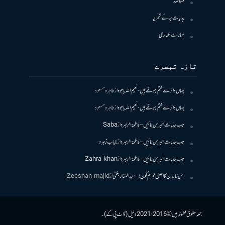
مقاصد
ہدایات برائے تحریر
ہمارے لکھاری
تازہ تبصرے
جہاں دائرے ختم ہوتے ہیں- نعیم اللہ باجوہ
از
طاہرہ مسعود
جہاں دائرے ختم ہوتے ہیں- نعیم اللہ باجوہ
از
طاہرہ مسعود
جب جذبات خبر بن جائیں – فاطمۃالزہرہ
از
Saba
جب جذبات خبر بن جائیں – فاطمۃالزہرہ
از
نایاب زہرہ
جب جذبات خبر بن جائیں – فاطمۃالزہرہ
از
Zahra khan
اس خاندان کا اصل مجرم کون! – عبدالغفار بگٹی
از
Zeeshan majid
جملہ حقوق محفوظ ہیں © 2016-2021 دلیل (ڈاٹ پی کے)۔