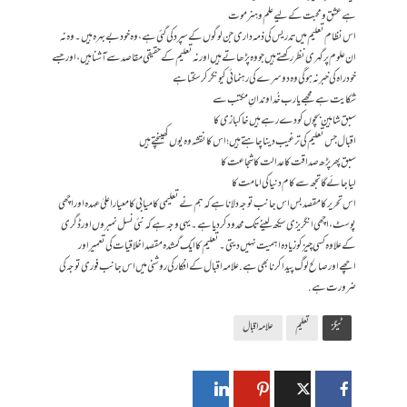
ہے عشق و محبت کے لیے علم و ہنر موت
اس نظام تعلیم میں تدریس کی ذمہ داری جن لوگوں کے سپرد کی گئی ہے، وہ خود بےبہرہ ہیں۔ وہ نہ
ان علوم پر گہری نظر رکھتے ہیں جو وہ پڑھاتے ہیں اور نہ تعلیم کے حقیقی مقاصد سے آشنا ہیں، اور جسے
خود راہ کی خبر نہ ہوگی وہ دوسرے کی رہنمائی کیونکر کر سکتا ہے
شکایت ہے مجھے یا رب خُداوندانِ مکتب سے
سبق شاہین بچوں کو دے رہے ہیں خاکبازی کا
اقبال جس تعلیم کی ترغیب دینا چاہتے ہیں؛ اس کا نقشہ وہ یوں کھینچتے ہیں
سبق پھر پڑھ صداقت کا عدالت کا شجاعت کا
لیا جائے گا تجھ سے کا م دنیا کی امامت کا
اس تحریر کا مقصد بس اس جانب توجہ دلانا ہے کہ ہم نے تعلیمی کامیابی کا معیار اعلیٰ عہدہ اور اچھی
پوسٹ، اچھی انگریزی سیکھ لینے تک محدود کر دیا ہے۔ یہی وجہ ہے کہ نئی نسل نمبروں اور ڈگری
کے علاوہ کسی چیز کو زیادہ اہمیت نہیں دیتی۔ تعلیم کا ایک گمشدہ مقصد اخلاقیات کی تعمیر اور
اچھےاور صالح لوگ پیدا کرنا بھی ہے. علامہ اقبال کے افکار کی روشنی میں اس جانب فوری توجہ کی
ضرورت ہے.
ٹیگز
تعلیم
علامہ اقبال