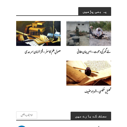
یہ بھی پڑھیں
نئے گھر کی دعوت – امیرجان حقانی
حصولِ علم کا سفر – فخرالزمان سرحدی
تحلیل نفیسی – شہزاد حنیف
تمام تحاریر دیکھیں
مصنف کے بارے میں