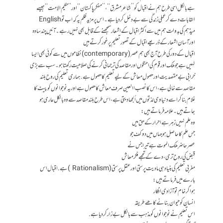
ہے بالکل اسی طرح ہم نے اقبال کو’’شاعرمشرق‘‘، ’’مفکرِ پاکستان‘‘ اور ’’حکیم الامت‘‘ جیسے
القابات دے کر عملی زندگی سے بے دخل کر دیا ہے۔ اس پر مزید ظلم یہ کہ اب تو English
میڈہم کی بدولت ہم میں سے اکثر اقبال کے اشعار سمجھنے کے قابل بھی نہیں رہے۔ آئیں چند سادہ
اور آسان اشعار کے ذریعے اقبال کے تصورتعلیم پر غور کرتے ہیں
اقبال کے دور کی طرح آج بھی ہم عصر ( contemporary) نظاموں میں سے کوئی بھی ایسا
نہیں ہے جو ملک اور قوم کی امنگوں اور مقاصد کی ترجمانی کرنے کی صلاحیت رکھتا ہو۔ سب سے بڑی
خرابی بےمقصدیت اور حصولِ معاش کے لیے تعلیم کا حصول ہے. ہماری تعلیم کی روح بلند
مقاصد سے خالی ہے، اس کا نصب االعین صرف معاش کا حصول ہے اور یہ نوجوانوں کو پیٹ کا
غلام بنا کر اسے دنیاوی لذتوں میں اُلجھا دیتی ہے، اس طرح بلند مقاصد سے وہ بالکل عاری ہو
جاتے ہیں۔ علامہ فرماتے ہیں:
وہ علم نہیں زہر ہے احرار کے حق میں
جس علم کا حاصل ہو جہاں میں دو کف جو
عصر حاضر ملک الموت ہے تیرا جس نے
قبض کی روح تری، دے کے تجھے فکر معاش
مغربی تعلیم کی بنیاد ہی مادیت پرستی اور عقل پرستی ( Rationalism ) ہے. اقبال اس
بارے میں فرماتے ہیں:
ہو اگر خام تو آزادی افکار
انسان کو حیوان بنانے کاھے طریقہ
اس تعلیم نے نوجوانوں کو مذہب سے بالکل بے زار کردیا ہے.