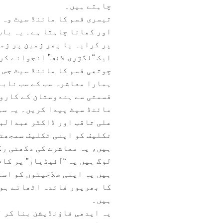
چاہتے ہیں۔
تیسری قسم کا مائنڈ سیٹ وہ ہ
اور کھانا چاہتا ہے۔ یہ باپ
پر کرایہ یا پھر زمین پر زمی
ایک “لگژری لائف” انجوائے کر
چوتھی قسم کا مائنڈ سیٹ جس 
ہمارا معاشرہ سب کے سب نابل
قسمتی سے ہندوستان کے کاروب
مائنڈ سیٹ پیدا کریں۔ یہ س
علی ثاقب اور ڈاکٹر عبدالبا
تکلیف کو اپنی تکلیف سمجھتے
ہیں، یہ معاشرے کی دکھتی رگ
لوگ ہیں یہ “آئیڈیاز” پر کا
ہیں یہ اپنی صلاحیتوں کو اس
کا بھرپور فائدہ اٹھاتے ہو
ہیں۔
یہ ایدھی فاؤنڈیشن بنا کر ل