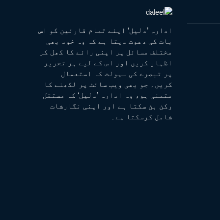
ادارہ ’دلیل‘ اپنے تمام قارئین کو اس
بات کی دعوت دیتا ہے کہ وہ خود بھی
مختلف مسائل پر اپنی رائے کا کھل کر
اظہار کریں اور اس کے لیے ہر تحریر
پر تبصرے کی سہولت کا استعمال
کریں۔ جو بھی ویب سائٹ پر لکھنے کا
متمنی ہو، وہ ادارہ ’دلیل‘ کا مستقل
رکن بن سکتا ہے اور اپنی نگارشات
شامل کرسکتا ہے۔