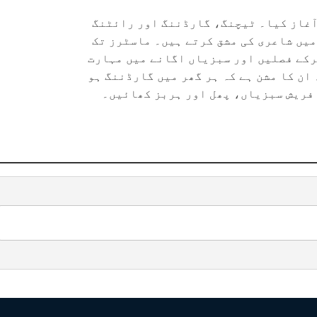
آغاز کیا۔ ٹیچنگ، گارڈننگ اور رائٹنگ
یں شاعری کی مشق کرتے ہیں۔ ماسٹرز تک
رکے فصلیں اور سبزیاں اگانے میں مہارت
ان کا مشن ہے کہ ہر گھر میں گارڈننگ ہو
 فریش سبزیاں، پھل اور ہربز کھائیں۔