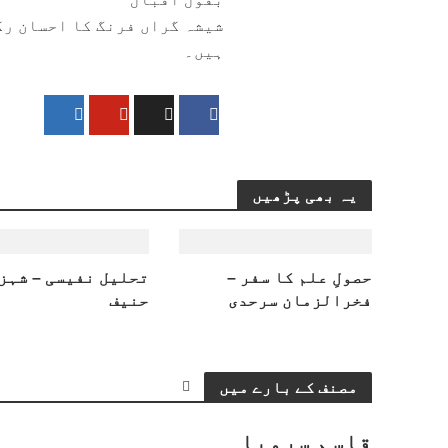
شیشہ گراں فرنگ کا احسان رک
ہیں۔
یہ بھی پڑھیں
حصولِ علم کا سفر –
تحلیل نفیسی – شہز
فخرالزمان سرحدی
حنیف
مصنف کے بارے میں
قاسم سرویا