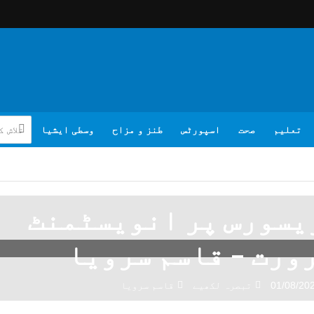
تعلیم
صحت
اسپورٹس
طنز و مزاح
وسطی ایشیا
یسورس پر انویسٹمنٹ
ورت – قاسم سرویا
01/08/20
تبصرہ لکھیے
قاسم سرویا