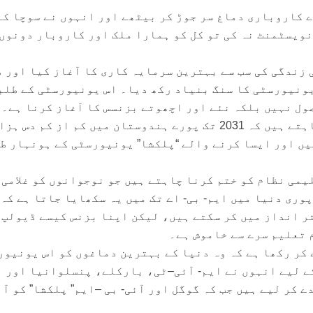
 میں ہندوستان کے 45 بڑے کاروباری دماغ سر جوڑ کر بیٹھے اور انہوں نے سوچا 
نویسٹمنٹ نہ کی تو کل کو ہمارا ملک اور کاروبار دونوں
 زندگی کی سب سے بہترین سرمایہ کاری کا آغاز کیا اور د
یونیورسٹی کا سنگ بنیاد رکھ دیا۔ اس یونیورسٹی کے طلب
ول نہیں بلکہ نئے اور اچھوتے بزنسس کا آغاز کرنا ہے۔ 
کا سنگ بنیاد رکھنے والے چاہتے ہیں کہ 2031 تک پورے ہندوستان میں کم از کم دس ہز
ں اور ایسا کرنے والے “پلکشا” یونیورسٹی کے ہونہار ط
یمی نظام کو ختم کرنا چاہتے ہیں جو نوجوانوں کو غلامی 
وری دنیا میں ایم- بی- اے تک میں یہ سکھایا جاتا ہے کہ
تر انداز میں کر سکتے ہیں، لیکن اپنا بزنس کیسے ڈیولپ 
 تعلیم سرے سے خاموش ہے۔
 طے کر رکھا ہے کہ وہ دنیا کے بہترین دماغوں کو اس یونیو
کے لیے انہوں نے ایم- آئی–ٹی، بارکلے، پنسلوانیا اور
کر لیے ہیں جب کہ گوگل اور آئی- بی –ایم” پلکشا” کو آئ