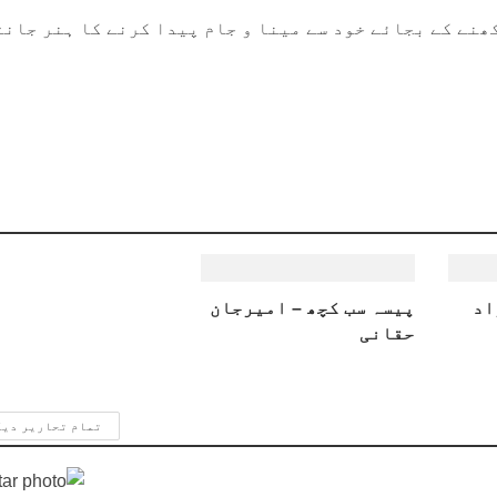
ھنے کے بجائے خود سے مینا و جام پیدا کرنے کا ہنر جانت
اد
پیسہ سب کچھ – امیرجان
حقانی
تمام تحاریر دی