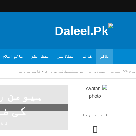
بلاگز
کالم
ہیڈلائنز
نقطہ نظر
عالم اسلام
ہوم
<<
ہیومن ریسورس پر انویسٹمنٹ کی ضرورت - قاسم سرویا
ہیومن ر
کی ضر
قاسم سرویا
25