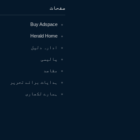
صفحات
Buy Adspace
Herald Home
ادارہ دلیل
پالیسی
مقاصد
ہدایات برائے تحریر
ہمارے لکھاری