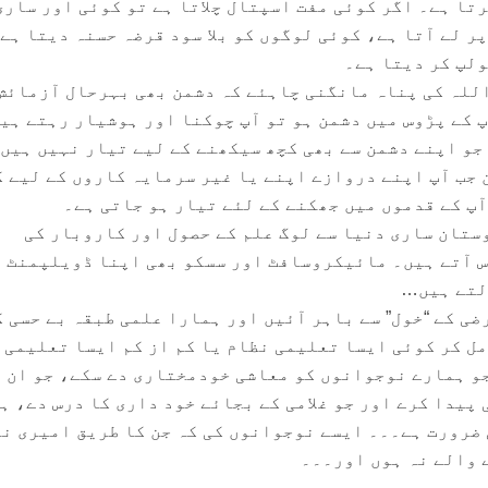
تا ہے۔ اگر کوئی مفت اسپتال چلاتا ہے تو کوئی اور ساری
پر لے آتا ہے، کوئی لوگوں کو بلا سود قرضہ حسنہ دیتا ہے 
ولپ کر دیتا ہے۔
للہ کی پناہ مانگنی چاہئے کہ دشمن بھی بہرحال آزمائش
پ کے پڑوس میں دشمن ہو تو آپ چوکنا اور ہوشیار رہتے ہی
 جو اپنے دشمن سے بھی کچھ سیکھنے کے لیے تیار نہیں ہیں۔
 جب آپ اپنے دروازے اپنے یا غیر سرمایہ کاروں کے لیے 
آپ کے قدموں میں جھکنے کے لئے تیار ہو جاتی ہے۔
ستان ساری دنیا سے لوگ علم کے حصول اور کاروبار کی
س آتے ہیں۔ مائیکروسافٹ اور سسکو بھی اپنا ڈویلپمنٹ
لتے ہیں…
ی کے “خول” سے باہر آئیں اور ہمارا علمی طبقہ بے حسی ک
مل کر کوئی ایسا تعلیمی نظام یا کم از کم ایسا تعلیمی
و ہمارے نوجوانوں کو معاشی خودمختاری دے سکے، جو ان 
پیدا کرے اور جو غلامی کے بجائے خود داری کا درس دے، ہ
 ضرورت ہے۔۔۔ ایسے نوجوانوں کی کہ جن کا طریق امیری ن
 والے نہ ہوں اور۔۔۔