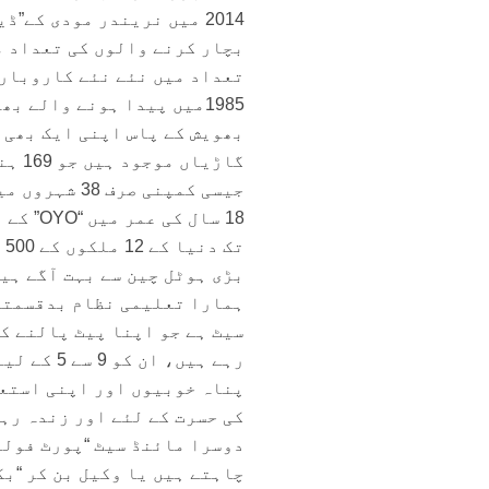
2014 میں نریندر مودی کے
بچار کرنے والوں کی تعداد م
تعداد میں نئے نئے کاروبار
بھویش کے پاس اپنی ایک بھی ذ
گاڑی
جیسی کمپنی صرف 38 شہروں میں محدود ہو کر رہ گئی ہے۔
18 سال
بڑی ہوٹل چین سے بہت آگے ہی
ہمارا تعلیمی نظام بدقسمتی 
سیٹ ہے جو اپنا پیٹ پالنے کے
رہے ہیں، 
پناہ خوبیوں اور اپنی استعد
کی حسرت کے لئے اور زندہ رہت
دوسرا مائنڈ سیٹ “پورٹ فولی
چاہتے ہیں یا وکیل بن کر “بک