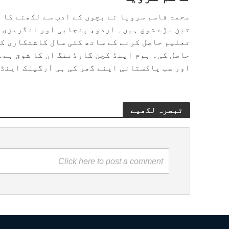
محمد قاسم سرویا نے بچوں کے ادب سے لکھنے کا 
تین بڑے شوق ہیں۔ اردو، پنجابی اور انگریزی م
تعلیم حاصل کرنے کے ساتھ کئی سال کاشتکاری ک
حاصل کی۔ ہوم اینڈ کچن گارڈننگ ان کا شوق ہے۔ 
اور سب پاکستانی اپنے گھر کی ہی آرگینک اینڈ
تبصرہ لکھیے
Click here to post a comment