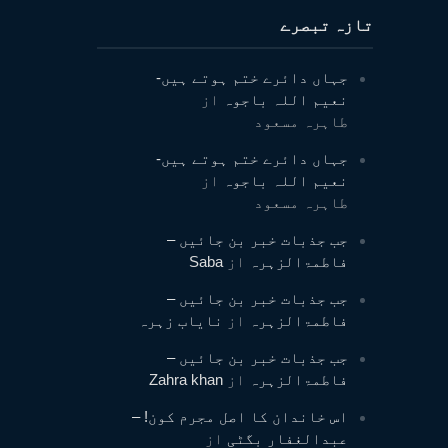
تازہ تبصرے
جہاں دائرے ختم ہوتے ہیں-
نعیم اللہ باجوہ
از
طاہرہ مسعود
جہاں دائرے ختم ہوتے ہیں-
نعیم اللہ باجوہ
از
طاہرہ مسعود
جب جذبات خبر بن جائیں –
فاطمۃالزہرہ
از
Saba
جب جذبات خبر بن جائیں –
فاطمۃالزہرہ
از
نایاب زہرہ
جب جذبات خبر بن جائیں –
فاطمۃالزہرہ
از
Zahra khan
اس خاندان کا اصل مجرم کون! –
عبدالغفار بگٹی
از