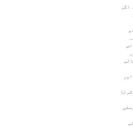
کہ اگر
و
ہ
اس
ار
الب
اور
کرنا
رسٹی
ی