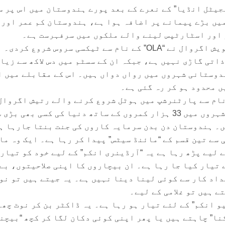
”ڈیجیٹل انڈیا” کے نعرے کے بعد پورے ہندوستان میں اس پر س
یں بڑے پیمانے پر اضافہ ہوا ہے، ہندوستان کم عمر اور 
 اور اسٹارٹپس لینے والے ملکوں میں سرفہرست ہے۔
1985میں پیدا ہونے والے بھویش اگروال نے “OLA” کے نام سے ٹیکسی سروس شروع کردی۔
اتی گاڑی نہیں ہے، جبکہ ان کے سسٹم میں دس لاکھ سے زیا
اں موجود ہیں جو 169 ہندوستانی شہروں میں رواں دواں ہیں۔ اس کے مقابلے میں
 کی عمر میں “OYO” کے نام سے پارٹنرشپ میں ہوٹل شروع کرنے والے رتیش اگروا
تک دنیا کے 12 ملکوں کے 500 شہروں میں 33 ہزار کمروں کے ساتھ دنیا کی کسی بھی بڑی
ں۔ ہندوستان دن بدن سرمایہ کاروں کی جنت بنتا جارہا ہ
سے تین قسم کے “مائنڈ سیٹس” پیدا کر رہا ہے۔ ایک وہ ما
 لیے پڑھ رہا ہے یہ “آرڈینری انکم” کے لیے خود کو تیار 
ان کو 9 سے 5 کے لیے تیار کیا جا رہا ہے۔ ان بیچاروں کا اپنی صلاحیتوں، بے
اد کار سے کوئی لینا دینا نہیں ہے۔ یہ جیتے ہیں تو نو
ے ہیں تو غلامی کے لیے۔
و انکم” کے لئے تیار ہو رہا ہے۔ یہ ڈاکٹر بن کر نوٹ چھ
نا” چاہتے ہیں یا پھر اپنی کوئی دکان لگا کر کچھ “بیچنا