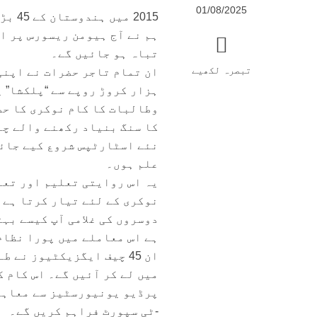
01/08/2025
2015
ہم نے آج ہیومن ریسورس پر ا
تباہ ہو جائیں گے۔
تبصرہ لکھیے
ان تمام تاجر حضرات نے اپنی
ہزار کروڑ روپے سے “پلکشا” 
وطالبات کا کام نوکری کا حص
نئے اسٹارٹپس شروع کیے جائی
علم ہوں۔
یہ اس روایتی تعلیم اور تعل
نوکری کے لئے تیار کرتا ہے پ
دوسروں کی غلامی آپ کیسے بہ
ہے اس معاملے میں پورا نظام
ان 45 چیف ایگزیکٹیوز نے
میں لے کر آئیں گے۔ اس کام 
پرڈیو یونیورسٹیز سے معاہدے 
-ٹی سپورٹ فراہم کریں گے۔