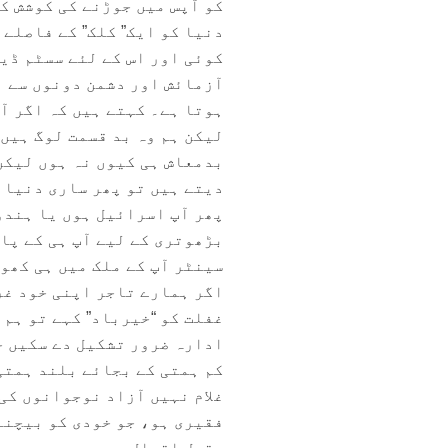
کو آپس میں جوڑنے کی کوشش کر
دنیا کو ایک” کلک” کے فاصلے 
کوئی اور اس کے لئے سسٹم ڈی
آزمائش اور دشمن دونوں سے ا
ہوتا ہے۔ کہتے ہیں کہ اگر آ
لیکن ہم وہ بد قسمت لوگ ہیں
بدمعاش ہی کیوں نہ ہوں لیکن
دیتے ہیں تو پھر ساری دنیا 
پھر آپ اسرائیل ہوں یا ہندو
بڑھوتری کے لیے آپ ہی کے پا
سینٹر آپ کے ملک میں ہی کھو
اگر ہمارے تاجر اپنی خود غرض
غفلت کو “خیرباد” کہے تو ہم 
ادارہ ضرور تشکیل دے سکیں ج
کم ہمتی کے بجائے بلند ہمتی 
غلام نہیں آزاد نوجوانوں کی
فقیری ہو، جو خودی کو بیچنے
بقول اقبال