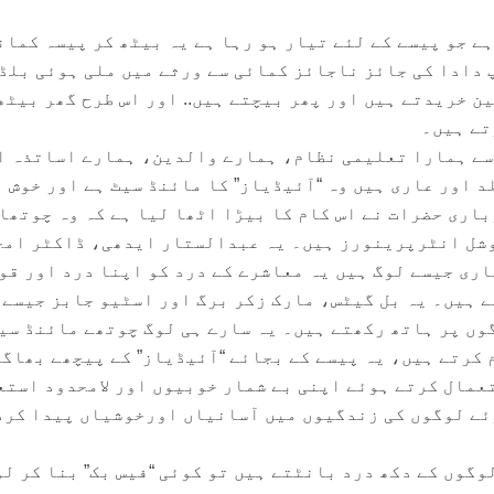
ے جو پیسے کے لئے تیار ہو رہا ہے یہ بیٹھ کر پیسہ کمان
 دادا کی جائز ناجائز کمائی سے ورثے میں ملی ہوئی بلڈ
ن خریدتے ہیں اور پھر بیچتے ہیں.. اور اس طرح گھر بیٹھ
تے ہیں۔
سے ہمارا تعلیمی نظام، ہمارے والدین، ہمارے اساتذہ ا
د اور عاری ہیں وہ “آئیڈیاز” کا مائنڈ سیٹ ہے اور خوش
اری حضرات نے اس کام کا بیڑا اٹھا لیا ہے کہ وہ چوتھا
وشل انٹرپرینورز ہیں۔ یہ عبدالستار ایدھی، ڈاکٹر امج
ری جیسے لوگ ہیں یہ معاشرے کے درد کو اپنا درد اور قو
 ہیں۔ یہ بل گیٹس، مارک زکر برگ اور اسٹیو جابز جیسے 
وں پر ہاتھ رکھتے ہیں۔ یہ سارے ہی لوگ چوتھے مائنڈ سی
م کرتے ہیں، یہ پیسے کے بجائے “آئیڈیاز” کے پیچھے بھاگ
تعمال کرتے ہوئے اپنی بے شمار خوبیوں اور لامحدود استع
ئے لوگوں کی زندگیوں میں آسانیاں اورخوشیاں پیدا کر
وگوں کے دکھ درد بانٹتے ہیں تو کوئی “فیس بک” بنا کر ل