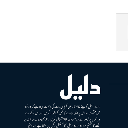
ادارہ ’دلیل‘ اپنے تمام قارئین کو اس بات کی دعوت دیتا ہے کہ وہ خود
بھی مختلف مسائل پر اپنی رائے کا کھل کر اظہار کریں اور اس کے لیے
ہر تحریر پر تبصرے کی سہولت کا استعمال کریں۔ جو بھی ویب سائٹ پر
لکھنے کا متمنی ہو، وہ ادارہ ’دلیل‘ کا مستقل رکن بن سکتا ہے اور اپنی