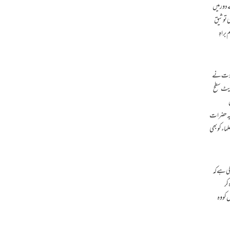
 دور میں
کی توثیق
 رقم براہِ
قیادت نے
جویٹ سطح
 ،یہ حضرات
ماء کو بھی
کی ہے کہ
کر
 کو وہ