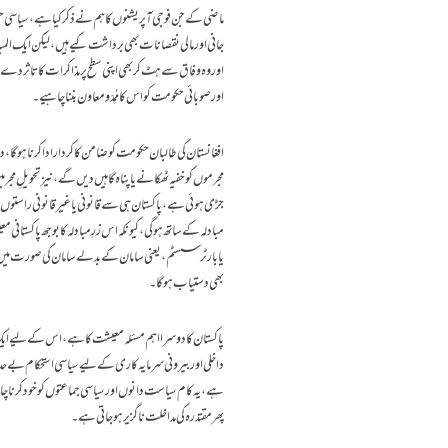
ماضی کے جن فوجی آپریشنوں کا ہم نے ذکر کیا ہے،سیاسی حکو
اور وہ وفاق سے ہٹ کر بھی اپنی سطح پر مذاکرات کا تاثر دے 
اور صوبائی حکومت کو اس کا مُمِدّومعاون بننا چاہیے۔
افغانستان کی طالبان حکومت کو ضامن کا کردار ادا کرنا
مجرموں کو خفیہ ٹھکانے یا پناہ گاہیں دیں گے ،نیز تحویلِ مجرم
جڑی ہوئی ہے، پاکستان ہی سے قانونی یا غیر قانونی راستوں سے 
مبادلہ کے ساتھ ہوگی ،کیونکہ اس زرِ مبادلہ کا بوجھ پاکستانی 
یابارٹر سسٹم ،یعنی سامان کے بدلے سامان کی صورت میں بھ
بھی دستیاب ہوگا۔
پاکستان کا دوسرا اہم مسئلہ معیشت کا ہے، اس کے لیے ای
داخلی اور بیرونی سرمایہ کاری کے لیے سیاسی استحکام بے 
ہے ، یہ کام سیاست دانوں اور سیاسی جماعتوں کو خود کرنا چاہ
پھرمقتدرہ کی مداخلت ناگزیر ہوجاتی ہے۔