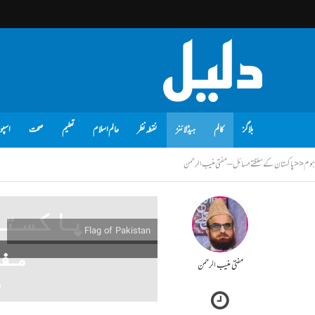
بلاگز
کالم
ہیڈلائنز
نقطہ نظر
عالم اسلام
تعلیم
صحت
اسپو
ہوم
<<
پاکستان کے سلگتے مسائل – مفتی منیب الرحمن
پاکستا
Flag of Pakistan
مف
مفتی منیب الرحمن