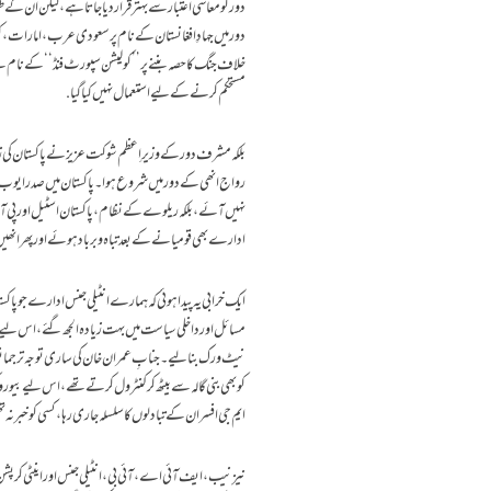
دور کو معاشی اعتبار سے بہتر قرار دیا جاتا ہے ، لیکن اُن
دور میں جہادِ افغانستان کے نام پر سعودی عرب ،امارات ،
خلاف جنگ کا حصہ بننے پر ’’کولیشن سپورٹ فنڈ‘‘ کے نام سے
مستحکم کرنے کے لیے استعمال نہیں کیا گیا.
بلکہ مشرف دور کے وزیرِ اعظم شوکت عزیزنے پاکستان کی زر
رواج انھی کے دور میں شروع ہوا۔پاکستان میں صدر ایوب خان
نہیں آئے ، بلکہ ریلوے کے نظام،پاکستان اسٹیل اور پی آئی اے و
ادارے بھی قومیانے کے بعد تباہ وبرباد ہوئے اور پھر انھیں د
ایک خرابی یہ پیدا ہوئی کہ ہمارے انٹیلی جنس ادارے جو پا
مسائل اور داخلی سیاست میں بہت زیادہ الجھ گئے، اس لیے ا
نیٹ ورک بنالیے۔جنابِ عمران خان کی ساری توجہ ترجمانوں کے اج
کو بھی بنی گالہ سے بیٹھ کر کنٹرول کرتے تھے، اس لیے بیور
ایم جی افسران کے تبادلوں کا سلسلہ جاری رہا، کسی کو خبر نہ 
نیزنیب ، ایف آئی اے،آئی بی،انٹیلی جنس اور اینٹی کرپشن کے