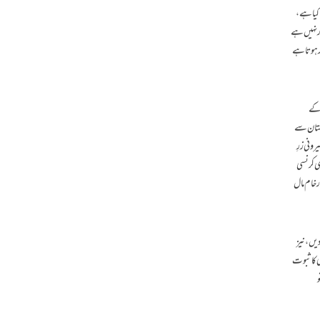
 کیا ہے،
 لیے تیار نہیں ہے
ار ہوتاہے
 کے
اکستان سے
رونی زرِ
می کرنسی
 خام مال
یں، نیز
ی کا ثبوت
و