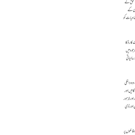
 الحق کے
دی کے
صادیات کو
کارڈ کا
جود میں
 مالیاتی
وہ داخلی
اہیں اور
اور لاہور
ن اور ڈی
فائلوں پر