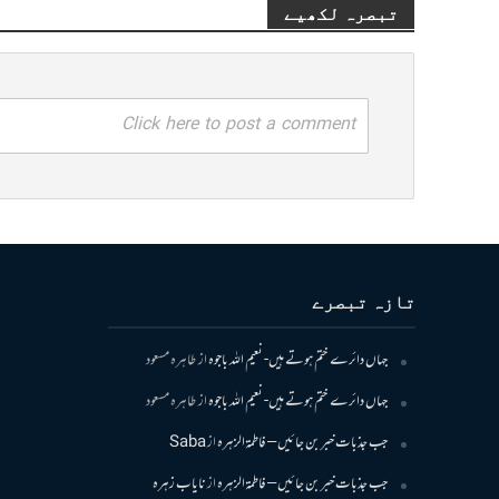
تبصرہ لکھیے
Click here to post a comment
تازہ تبصرے
جہاں دائرے ختم ہوتے ہیں- نعیم اللہ باجوہ
از
طاہرہ مسعود
جہاں دائرے ختم ہوتے ہیں- نعیم اللہ باجوہ
از
طاہرہ مسعود
جب جذبات خبر بن جائیں – فاطمۃالزہرہ
از
Saba
جب جذبات خبر بن جائیں – فاطمۃالزہرہ
از
نایاب زہرہ