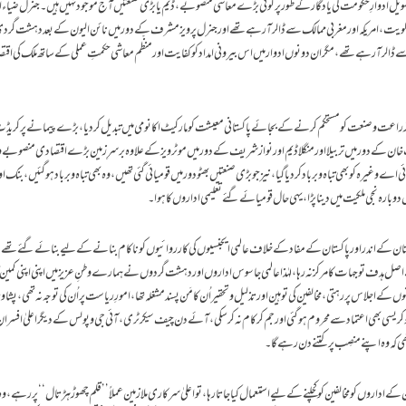
 کے طویل ادوارِ حکومت کی یادگار کے طور پر کوئی بڑے معاشی منصوبے،ڈیم یا بڑی صنعتیں آج موجود نہیں ہیں۔جنرل ضیاء
 کویت ، امریکہ اور مغربی ممالک سے ڈالر آرہے تھے اور جنرل پرویز مشرف کے دور میں نائن الیون کے بعد دہشت گر
 ڈالرآرہے تھے ،مگران دونوں ادوار میں اس بیرونی امداد کوکفایت اور منظّم معاشی حکمتِ عملی کے ساتھ ملک کی اقت
اعت وصنعت کو مستحکم کرنے کے بجائے پاکستانی معیشت کو مارکیٹ اکانومی میں تبدیل کردیا، بڑے پیمانے پر کریڈٹ 
 کے دور میں تربیلا اور منگلا ڈیم اور نواز شریف کے دور میں موٹرویز کے علاوہ برسرِ زمین بڑے اقتصادی منصوبے و
غیرہ کو بھی تباہ وبرباد کردیا گیا ، نیز جو بڑی صنعتیں بھٹو دور میں قومیائی گئی تھیں، وہ بھی تباہ وبرباد ہوگئیں ، بنک اور
وبارہ نجی ملکیت میں دینا پڑا ، یہی حال قومیائے گئے تعلیمی اداروں کا ہوا۔
کستان کے اندر اور پاکستان کے مفادکے خلاف عالمی ایجنسیوں کی کارروائیوں کوناکام بنانے کے لیے بنائے گئے تھے ،
صل ہدف توجہات کا مرکز نہ رہا،لہٰذاعالمی جاسوس اداروں اور دہشت گردوں نے ہمارے وطنِ عزیز میں اپنی اپنی کمین گ
لاس پر رہتی ،مخالفین کی توہین اور تذلیل وتحقیر اُن کا مَن پسند مشغلہ تھا، امورِ ریاست پر اُن کی توجہ نہ تھی ،پشاور 
وکریسی بھی اعتماد سے محروم ہوگئی اورجم کر کام نہ کرسکی، آئے دن چیف سیکرٹری ،آئی جی وپولس کے دیگر اعلیٰ افسرا
تھی کہ وہ اپنے منصِب پر کتنے دن رہے گا۔
 اداروں کو مخالفین کو کچلنے کے لیے استعمال کیاجاتا رہا، تو اعلیٰ سرکاری ملازمین عملاً ’’قلم چھوڑہڑتال‘‘ پر رہے ،وہ 