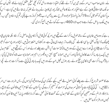
۔خان صاحب اس امر کے مدّعی بن کر آئے تھے کہ اختیارات ووسائل کو کو نچلی سطح پر منتقل کیا جائے گا، لیکن اُن کے
ی حد تک تھا،وفاقی کابینہ کے بے اختیار ہونے کا عالَم یہ تھا کہ پوری کابینہ نے یہ جانے بغیر کہ بند لفافے میں کیا ہے،اُس 
کردی،کہاجاتا ہے کہ اس بند لفافے میں برطانیہ کے حکومت پاکستان کو تفویض کردہ 19کروڑ پائونڈ (موجودہ شرح سے بیالیس ارب پچھتر کروڑ روپے )کی رقم کی دستاویز تھی، یہ
واجب الادا 460ارب کے کھاتے میں جمع کرادی گئی۔
 کہ دوحا میں طالبان کے ساتھ طویل مذاکرات کے نتیجے میں امریکہ کوئی قابلِ ذکر کامیابی حاصل نہ کرسکا،بلکہ طالبان 
ں ’’ڈپلومیٹک ڈائیلاگ یعنی سیاسی مکالمے ‘‘کی باقاعدہ تربیت دی جاتی ہے،ورکشاپس منعقد ہوتی ہیں،ڈپلومہ اور پوسٹ گری
ات پیپلز پارٹی اور اے این پی کے دور میں مالاکنڈ سوات آپریشن سے پہلے ہوئے اور اُس کے نتیجے میں ’’نظامِ عدل
 ایک بار پھر مذاکرات کا ڈول ڈالا گیااور اُس میں مولانا سمیع الحق ،پروفیسر ابراہیم اور مولانا یوسف شاہ کو شامل کیا گیا
خر یہ مذاکرات بھی ناکامی پر منتج ہوئے۔پھر جنرل فیض حمید کے دور میں ایک بار پھر ٹی ٹی پی سے مذاکرات ہوئے، کچھ عل
اکرات کا سلسلہ شروع کرنے سے پہلے کوئی اصول طے نہیں کیے گئے کہ ان کی حدود وقیود کیا ہوں گی۔ پس ضرورت اس امر 
کتے ہیں:’’ ٹی ٹی پی قیادت پاکستانی سرحدوں کی حرمت کو تسلیم کرے گی، پاکستان کے نظامِ آئین وقانون کے تابع رہ 
ہوگا،جرائم کے مرتکبین کو پاکستان کے نظامِ عدل کے تحت قانونی عمل سے گزرنا ہوگا اور پابندِ آئین وقانون گروہوں
موں اور افراد کو حاصل ہیں‘‘۔