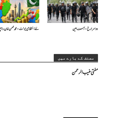
دوسرا رخ – آصف امین
​نئے انتظامی یونٹ – محمد محسن خان را
مصنف کے بارے میں
مفتی منیب الرحمن