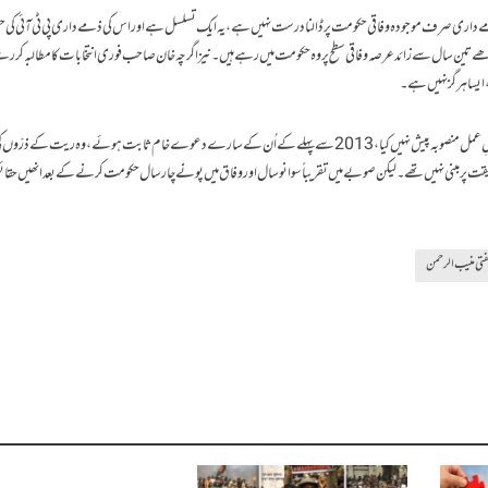
ے داری صرف موجودہ وفاقی حکومت پر ڈالنا درست نہیں ہے، یہ ایک تسلسل ہے اور اس کی ذمے داری پی ٹی آئی کی 
 ساڑھے تین سال سے زائد عرصہ وفاقی سطح پر وہ حکومت میں رہے ہیں ۔ نیز اگرچہ خان صاحب فوری انتخابات کا مطالبہ کر رہ
،ایسا ہرگز نہیں ہے۔
انھوں نے آج تک معاشی بحالی اور ارتقاکے لیے کوئی قابلِ عمل منصوبہ پیش نہیں کیا،2013سے پہلے کے اُن کے سارے دعوے خام ثابت ہوئے ، وہ ریت کے ذرّ
 پر مبنی نہیں تھے ۔ لیکن صوبے میں تقریباًسوانو سال اور وفاق میں پونے چار سال حکومت کرنے کے بعد انھیں حقائق
تی منیب الرحمن