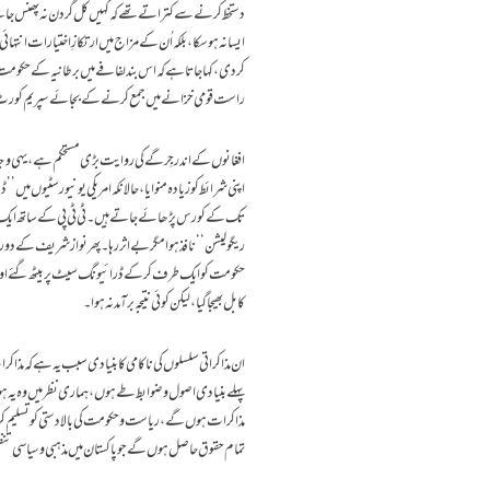
دستخط کرنے سے کتراتے تھے کہ کہیں کل گردن نہ پھنس جائے 
ایسا نہ ہوسکا، بلکہ اُن کے مزاج میں ارتکازِ اختیارات انتہائ
راست قومی خزانے میں جمع کرنے کے بجائے سپریم کورٹ میں ملک ریاض کے ذمے 
افغانوں کے اندر جِرگے کی روایت بڑی مستحکم ہے ،یہی وجہ ہے
اپنی شرائط کو زیادہ منوایا،حالانکہ امریکی یونیورسٹیوں می
تک کے کورس پڑھائے جاتے ہیں۔ ٹی ٹی پی کے ساتھ ایک مذاکر
ریگولیشن‘‘ نافذ ہوا مگر بے اثر رہا۔پھر نواز شریف کے دور میں
حکومت کو ایک طرف کرکے ڈرائیونگ سیٹ پر بیٹھ گئے اور بالآ
کابل بھیجا گیا ،لیکن کوئی نتیجہ برآمد نہ ہوا۔
ان مذاکراتی سلسلوں کی ناکامی کا بنیادی سبب یہ ہے کہ مذ
پہلے بنیادی اصول وضوابط طے ہوں، ہماری نظر میں وہ یہ ہوس
مذاکرات ہوں گے، ریاست وحکومت کی بالادستی کو تسلیم کرنا 
تمام حقوق حاصل ہوں گے جو پاکستان میں مذہبی وسیاسی تنظی