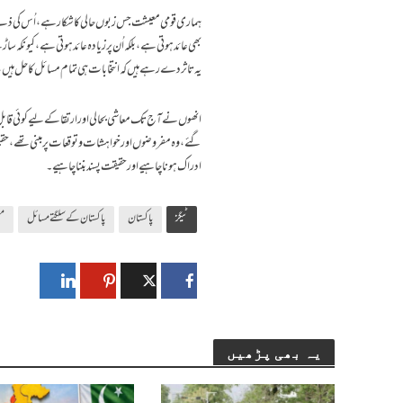
ہماری قومی معیشت جس زبوں حالی کا شکار ہے ، اُس کی ذم
بھی عائد ہوتی ہے ،بلکہ اُن پر زیادہ عائد ہوتی ہے، کیونکہ
یہ تاثردے رہے ہیں کہ انتخابات ہی تمام مسائل کا حل ہیں 
گئے، وہ مفروضوں اورخواہشات وتوقعات پر مبنی تھے، حقیقت
ادراک ہونا چاہیے اورحقیقت پسند بننا چاہیے۔
ٹیگز
پاکستان
پاکستان کے سلگتے مسائل
مف
یہ بھی پڑھیں