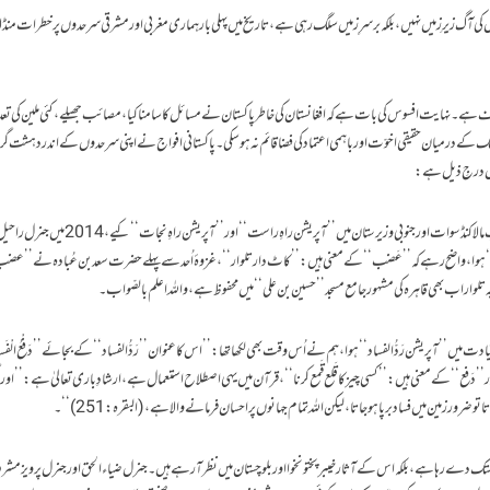
گ زیرِ زمیں نہیں،بلکہ برسرِ زمیں سلگ رہی ہے،تاریخ میں پہلی بار ہماری مغربی اور مشرقی سرحدوں پر خطرات منڈ
ف ہے۔نہایت افسوس کی بات ہے کہ افغانستان کی خاطر پاکستان نے مسائل کا سامنا کیا، مصائب جھیلے، کئی ملین کی تعدا
مالک کے درمیان حقیقی اخوّت اور باہمی اعتماد کی فضا قائم نہ ہوسکی۔ پاکستانی افواج نے اپنی سرحدوں کے اندر دہشت گرد
صیل درجِ ذیل ہے:
2009میں جنرل اشفاق پرویز کیانی کی قیادت میں بالترتیب مالا کنڈ سوات اور جنوبی وزیرستان میں’’آپریشن راہ
ہوا، واضح رہے کہ ’’عَضب‘‘ کے معنی ہیں:’’کاٹ دار تلوار‘‘،غزوۂ اُحد سے پہلے حضرت سعد بن عُبادہ نے ’’عضب
تلوار اب بھی قاہرہ کی مشہور جامع مسجد’’حسین بن علی‘‘ میں محفوظ ہے،واللہ اعلم بالصّواب۔
ہ کی قیادت میں ’’آپریشن رَدُّ الفساد‘‘ ہوا، ہم نے اُس وقت بھی لکھا تھا:’’اس کا عنوان ’’رَدُّالفساد‘‘ کے بجائے ’’دَفْعُ الْفَس
اور’’دَفع‘‘ کے معنی ہیں:’’کسی چیز کا قَلع قَمع کرنا‘‘، قرآن میں یہی اصطلاح استعمال ہے، ارشادِ باری تعالیٰ ہے:’’اوراگ
ورزمین میں فساد برپا ہوجاتا، لیکن اللہ تمام جہانوں پر احسان فرمانے والا ہے، (البقرہ:251)‘‘۔
تک دے رہا ہے، بلکہ اس کے آثار خیبرپختونخوا اور بلوچستان میں نظر آرہے ہیں ۔جنرل ضیاء الحق اور جنرل پرویز 