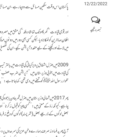
12/22/2022
پاکستان اس وقت سنگین مسائل سے دوچار ہے،ان مسائل کی آ
.
تبصرہ لکھیے
اور قومی قیادت’’ گھر پھونک تماشا دیکھ‘‘کی مشق میں مصرو
افغان مہاجرین کو ٹھکانا دیا،لیکن کسی بھی دور میں دونوں م
میں لانے اور کچلنے کے لیے متعدد آپریشن کیے، ان کی تف
کی قیادت میں جنوبی وزیرستان میں ’’آپریشن ضربِ عضب‘‘
تلوار رسول اللہ ﷺ کوتحفے میں دی تھی، کہاجاتا ہے: ’’یہ 
پھر 2017میں شمالی وزیرستان میں جنرل قمر جاوید باجو
چاہیے، کیونکہ رَدّ کے معنی ہیں:’’کسی چیز کو قبول نہ کرنا ‘‘
بعض لوگوں کے ذریعے بعض (شرپسند)لوگوں کودفع نہ فرماتا تو ضر
آج پھر یہ فساد نہ صرف ہمارے وطنِ عزیز کی سرحدوں پر دس