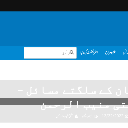
رٹس
طنز و مزاح
انٹرٹینمنٹ کی دنیا
ن کے سلگتے مسائل –
تی منیب الرحمن
12/22/2022
تبصرہ لکھیے
مفتی منیب الرحمن