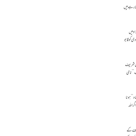
لارہے ہیں
د میں
ی کو قابو
ِ راست‘‘ اور ’’آپریشن راہِ نجات‘‘کیے، 2014میں جنرل راحیل شریف
‘‘ نامی
اد‘‘ ہونا
ر اللہ
مشرف کے