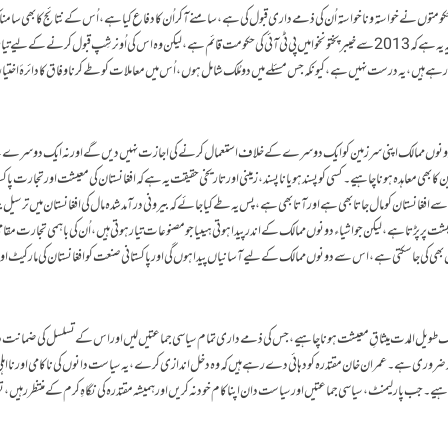
متوں نے خواستہ وناخواستہ اُن کی ذمے داری قبول کی ہے، سامنے آکر اُن کا دفاع کیا ہے، اُس کے نتائج کا بھی سامنا
جانی اور مالی نقصانات بھی برداشت کیے ہیں، لیکن ایک المیہ یہ ہے کہ 2013سے خیبرپختونخوا میں پی ٹی آئی کی حکومت قائم ہے، لیکن وہ اس کی اُونر شِپ قبول کرنے کے
رہے ہیں ،یہ درست نہیں ہے ، کیونکہ جس مسئلے میں دو مُلک شامل ہوں ،اُس میں معاملات کو طے کرنا وفاق کا دائرۂ اختی
 ہوگا، دونوں ممالک اپنی سرزمین کو ایک دوسرے کے خلاف استعمال کرنے کی اجازت نہیں دیں گے اور نہ ایک دوسرے
ین کا بھی معاہدہ ہونا چاہیے ۔کسی کو پسند ہو یا ناپسند، زمینی اور تاریخی حقیقت یہ ہے کہ افغانستان کی معیشت اور تجارت پ
افغانستان کو مال جاتا بھی ہے اور آتا بھی ہے ، پس یہ طے کیا جائے کہ بیرونی درآمد شدہ مال کی افغانستان میں ترسیل بی
معیشت پر پڑتا ہے، لیکن جو اشیاء دونوں ممالک کے اندر پیدا ہوتی ہیںیا جو مصنوعات تیار ہوتی ہیں، اُن کی باہمی تجارت مقا
ی کی جاسکتی ہے،اس سے دونوں ممالک کے لیے آسانیاں پیدا ہوں گی اور پاکستانی صنعت کو افغانستان کی مارکیٹ اور
ک طویل المدت میثاقِ معیشت ہونا چاہیے، جس کی ذمے داری تمام سیاسی جماعتیں لیں اور اس کے تسلسل کی ضمانت د
حد ضروری ہے۔عمران خان مقتدرہ کو دہائی دے رہے ہیں کہ وہ دخل اندازی کرے، یہ سیاست دانوں کی ناکامی اور نا اہل
یے ۔ جب پارلیمنٹ ،سیاسی جماعتیں اور سیاست دان اپنا کام خود نہ کریں اور ہمیشہ مقتدرہ کی نگاہِ کرم کے منتظر رہیں ،ت