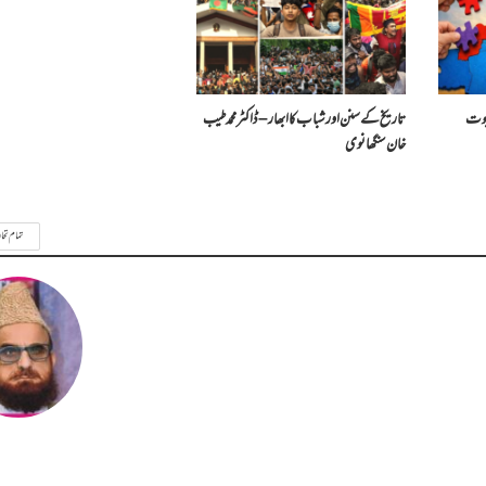
جپوت
تاریخ کے سنن اور شباب کا ابھار – ڈاکٹر محمد طیب
خان سنگھانوی
تمام تحا