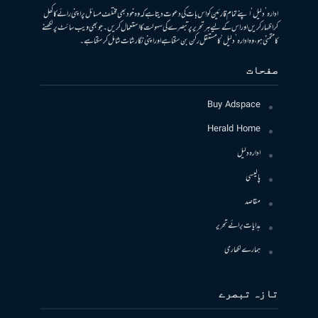
ادارہ ’دلیل‘ اپنے تمام قارئین کو اس بات کی دعوت دیتا ہے کہ وہ خود بھی مختلف مسائل پر اپنی رائے کا کھل
کر اظہار کریں اور اس کے لیے ہر تحریر پر تبصرے کی سہولت کا استعمال کریں۔ جو بھی ویب سائٹ پر لکھنے
کا متمنی ہو، وہ ادارہ ’دلیل‘ کا مستقل رکن بن سکتا ہے اور اپنی نگارشات شامل کرسکتا ہے۔
صفحات
Buy Adspace
Herald Home
ادارہ دلیل
پالیسی
مقاصد
ہدایات برائے تحریر
ہمارے لکھاری
تازہ تبصرے