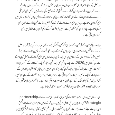
دراصل ایک ایسا سرکاری محکمہ ہے جہاں دوسری ریاستوں اور ممالک کے دوروں پر جانے
والے حکمران یا دیگر عہدیداران کو ملنے والے قیمتی تحائف جمع کیے جاتے ہیں۔ کسی بھی غیر ملکی
دورے کے دوران ملنے والے ان تحائف کا اندراج کیا جاتا اور ملک واپسی پر ان کو توشہ خانوں میں
جمع کروادیا جاتا ہے۔ یہاں پر جمع ہونے والے تحائف کو بعض اوقات ملکی یادگار کے طور پر بھی
رکھا جاتا ہے۔ یا پھر کابینہ کی منظوری سے انہیں فروخت کرکے رقم قومی بیت المال میں جمع
کروادی جاتی ہے۔
ریاست پاکستان کے قوانین کے مطابق اگر کسی تحفے کی قیمت تیس ہزار سے کم ہو تو تحفہ حاصل
کرنے والاشخص اسے مفت ہی اپنے پاس رکھ سکتا ہے۔ جبکہ قیمت اگر تیس ہزار سے زائد ہو تو
انہیں مقرر کردہ اصولوں کے مطابق پچاس فیصد قومی بیت المال میں جمع کرواکے حاصل کیا جاسکتا
ہے۔ پاکستان میں 2020ء سے پہلے یہ رقم بیس فیصد تھی۔ جبکہ تحریک انصاف کے ’’سنہری دور
حکومت‘‘ میں اسے بڑھا کر پچاس فیصد کردیا گیا۔ چونکہ دنیا بھر میں سربراہان کا استقبال اور ان کے
دورہ جات کو ایک خاص اہمیت حاصل ہوتی ہے۔ جو صرف اس سربراہ مملکت کے لیے ہی نہیں
بلکہ اس پوری قوم اور ملک کے لیے بھی باعث عزت و توقیر ہوتا ہے۔ بالخصو ص بڑی طاقتوں کے
سربراہان کا دورہ بعض اوقات بین الاقوامی اہمیت اختیا ر کرجاتاہے۔
ان دوروں میں جہاں دو طرفہ تعلقات کی بہتری ، کاروباری معاہدے اورpartnership
Strategicجیسی اہم چیزیں بھی شامل ہوتی ہیں۔ ان تحائف میں عام طور پر سونے اور قیمتی
ہیروں سے بنے ہوئے زیورات ، گھڑیاں ، مختلف سوینیرز ، قلم، قالین ، گاڑیاں اور دیگر قیمتی چیزیں
شامل ہوتی ہیں۔ سربراہان مملکت اور وزراء کو ملنے والے تحائف اور توشہ خانے میں ان کے