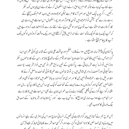
سراب کے پیچھے دوڑتے دوڑتے دم توڑ جائیں۔ اس لیے ضروری ہے کہ ان کے اصل چہروں کو
بے نقاب کیا جائے تاکہ عوام اپنا حق رائے دہی استعمال کرتے ہوئے ان چیزوں کو مد نظر
رکھیں۔ اگرچہ یہ ایک طویل اور صبر آزما کام ہے لیکن موجودہ دور میں جب عوام تک پہنچنے کے
بہت سارے کمیونیکشن ٹولز موجود ہیں تو ان کا موثر اور بھر پور استعمال اس معاملے میں بہت ہی
کارگر ثابت ہوسکتا ہے اب تو میڈیا اور سوشل میڈیا نے اتنے سارے ٹولز متعارف کروادیے ہیں
کہ آپ ایک بات کو ایک لاکھ نت نئے انداز میں پیش کرسکتے ہیں اور بیک وقت کروڑوں لوگوں تک
آپ کا پیغام پہنچ سکتا ہے۔
پاکستان کی 75سالہ تاریخ میں سوائے قائد اعظم اور لیاقت علی خان کے شائد ہی کوئی حکمران ایسا
گزرا ہو جس نے آئین و قانون، امانت و دیانت اور قوم کے ساتھ سچ بولا ہو۔ ان کے کارناموں پر نظر
دوڑائیں تو انسانیت شرماجاتی ہے۔ پاکستان کے تین سابق حکمرانوںجن میں نواز شریف ،یوسف
رضا گیلانی اور آصف زرداری شامل ہیں، پر توشہ خانوں سے غیر قانونی تحائف حاصل کرنے کا
مقدمہ چل رہا ہے۔ موجودہ قوانین جن کا سرسری تذکرہ مندرجہ بالا سطور میں موجود ہے کو بھی درخور
اعتنا نہیں سمجھا گیا اور کروڑوں روے مالیت کے تحائف کو ایک ہی سانس میں ڈکار لیا گیا۔ مال اور
اقتدار کو اپنے گھڑے کی مچھلی سمجھنے والے جناب عمران خان نے بھی اس معاملے میں جو کارنامے
سر انجام دیے وہ اب ہماری تاریخ کا ـ’’ روشن باب ہے‘‘ اور ’’ پڑھتا جا اور شرماتا جا ‘‘ کے مصداق
جگ ہنسائی کا موجب بھی۔
جس طرح ہم نے آغاز میں چند گزارشات کی تھیں کہ انسانی سماج اور اس کی بہتری کے لیے انسانوں
میں چند بنیادی خصائص کا ہوناانتہائی ناگزیر ہے اور اگر کسی معاشرے کا بالائی طبقہ کہ جسے قرآن