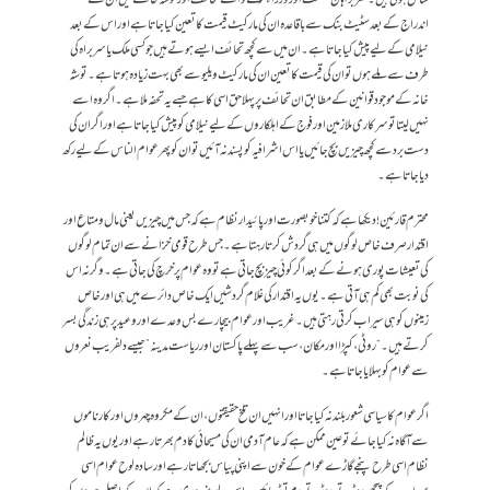
اندراج کے بعد سٹیٹ بنک سے باقاعدہ ان کی مارکیٹ قیمت کا تعین کیا جاتا ہے اور اس کے بعد
نیلامی کے لیے پیش کیا جاتا ہے۔ ان میں سے کچھ تحائف ایسے ہوتے ہیں جو کسی ملک یا سربراہ کی
طرف سے ملے ہوں تو ان کی قیمت کا تعین ان کی مارکیٹ ویلیو سے بھی بہت زیادہ ہوتا ہے۔ توشہ
خانہ کے موجود قوانین کے مطابق ان تحائف پر پہلا حق اسی کا ہے جسے یہ تحفہ ملا ہے۔ اگر وہ اسے
نہیں لیتا تو سرکاری ملازمین اور فوج کے اہلکاروں کے لیے نیلامی کو پیش کیا جاتا ہے اور اگر ان کی
دست برد سے کچھ چیزیں بچ جائیں یا اس اشرافیہ کو پسند نہ آئیں تو ان کو پھر عوام الناس کے لیے رکھ
دیا جاتا ہے۔
محترم قارئین! دیکھا ہے کہ کتنا خوبصورت اور پائیدار نظام ہے کہ جس میں چیزیں یعنی مال و متاع اور
اقتدار صرف خاص لوگوں میں ہی گردش کرتا رہتا ہے۔ جس طرح قومی خزانے سے ان تمام لوگوں
کی تعیشات پوری ہونے کے بعد اگر کوئی چیز بچ جاتی ہے تو وہ عوام پر خرچ کی جاتی ہے۔ وگرنہ اس
کی نوبت بھی کم ہی آتی ہے ۔ یوں یہ اقتدار کی غلام گردشیں ایک خاص دائرے میں ہی اور خاص
زمینوں کو ہی سیراب کرتی رہتی ہیں۔ غریب اور عوام بیچارے بس وعدے اور وعید پر ہی زندگی بسر
کرتے ہیں۔ “روٹی ،کپڑا اور مکان ، سب سے پہلے پاکستان اورریاست مدینہ ” جیسے دلفریب نعروں
سے عوام کو بہلایا جاتا ہے۔
اگر عوام کاسیاسی شعوربلند نہ کیا جاتا اور انہیں ان تلخ حقیقتوں، ان کے مکروہ چہروں اور کارناموں
سے آگاہ نہ کیا جائے تو عین ممکن ہے کہ عام آدمی ان کی مسیحائی کا دم بھرتا رہے اور یوں یہ ظالم
نظام اسی طرح پنجے گاڑے عوام کے خون سے اپنی پیاس بجھاتا رہے اور سادہ لوح عوام اسی