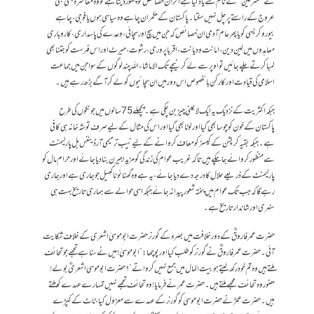
نے ’’ مترفین‘‘ کے نام سے یاد کیا ہے اگر ان خصائص کو چھوڑ دیتا ہے تو وہ معاشرہ کبھی بھی
عروج کے راستے پر چل نہیں سکتا۔ پاکستان کے حکمران چاہے وہ سیاسی ہوں یا فوجی، چاہے
بیوروکریسی کو یا پھر عام آدمی ان خصائص کہ جن میں سچ اور سچائی، وعدے کی پاسداری، کاروباری
معاہدوں میں لین دین، امانت و دیانت ، اقربا پروری ، رشوت ، میرٹ اور اس فہرست کو جتنا بھی
لمبا کرتے چلے جائیں تو اوپر سے لے کر نیچے تک الا ماشاء اللہ چند لوگوں کے سوا جن میں جماعت
اسلامی کی قیادت اور کارکن بالخصوص اس دور میں ان سچائیوں کو لے کر آگے بڑھ رہے ہیں۔
جبکہ اکثریت کے نزدیک یہ ایک لایعنی چیز بن چکی ہے۔ پچھلے 75سالوں میں جونکوں کی طرح
پاکستان کے خون کو چوسا بھی گیا اور لوٹا بھی گیا اور اس کی مثال کے لیے صرف توشہ خانہ ہی کافی
ہے۔ جبکہ بقیہ کرپشن کے کیسز کو معاف کروانے کے لیے نیب ترمیمی آرڈیننس بل پارلیمنٹ
سے منظور کروائے جاچکے ہیں تاکہ غریب عوام کی زندگی کو مزید اجیرن بنادیا جائے اور حرام مال کو
پارلیمنٹ کے ذریعے حلا ل کا درجہ دے دیا جائے ، یہ ہے وہ گھنائونا کھیل جو جاری ہے اور جاری
رہے گا کہ جب تک عوام میں پختہ شعور پیدا نہ جائے جبکہ اسی حوالے سے ہماری تاریخ بہت ہی
سنہری اور شاندار تاریخ ہے۔
حضرت عمر فاروقؓ کے دور خلافت میں بصرہ کے گورنر حضرت ابو موسیٰ اشعری کے خلاف شکایت
آئی۔ حضرت عمر فاروقؓ نے گورنر کو طلب کیا اور پوچھا :”ابو موسیٰ ! میں نے سنا ہے تجھے جو تحائف
ملتے ہیں وہ تم خود رکھ لیتے ہو بیت المال میں جمع نہیں کرواتے”؟ حضرت ابو موسی اشعریؓ بولے !
حضور وہ تحائف مجھے ملتے ہیں۔ حضرت عمر نے فرمایا ! وہ تحائف تجھے نہیں تمہارے عہدے کو ملتے
ہیں۔ حضرت عمرؓ نے حضرت ابو موسیٰ کو گورنر کے عہدے سے معزول کیا، ٹاٹ کے کپڑے