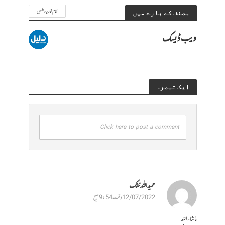
تمام تحاریر دیکھیں
مصنف کے بارے میں
ویب ڈیسک
ایک تبصرہ
Click here to post a comment
حمیداللہ خٹک
12/07/2022 وقت 9:54 صبح
ماشاءاللہ