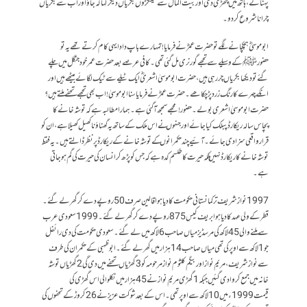
پہنائے، ہاتھ میں چھڑی دی اور بیت المال سے سینکڑوں بکریاں دیکر کہا کہ جاؤ اور اب سے بکریاں
چرانا شروع کر دو۔
ابو موسیؓ ہچکچانے لگے تو حضرت عمرؓ نے فرمایا ! تمہارے باپ دادا یہی کام کرتے تھے یہ تو
حضورﷺ کے وسیلے سے تجھے گورنری مل گئی تھی۔ کافی عرصے بعد حضرت عمر خود جنگل میں چلے
گئے تو دیکھا بکریاں چر رہی ہیں، حضرت ابو موسیٰ اشعریؓ ایک ٹیلے سے ٹیک لگائے بیٹھے ہیں اور
انکے چہرے کا رنگ زرد پڑ چکا ھے۔حضرت عمرؓ نے فرمایا سنا ابو موسیٰ ! اب بھی تجھے تحفے ملتے ہیں؟
حضرت ابو موسیٰ اشعری بولے۔ حضور ! مجھے سمجھ آ گئی ہے۔ہمارا مطالبہ ہے کہ توشہ خانے کا
پچاس سالہ ریکارڈ پبلک کیا جائے اور جنہوں نے اس ملک کے ساتھ یہ گھناؤنا کھیل کھیلا ہے، ان کو
قرار واقعی سزادی جائے۔ آئیے چند حکمرانوں کے توشہ خانے کے ریکارڈ پر نظر ڈالتے ہیں۔ یہ فقط
توشہ خانے کا ریکارڈ نہیں بلکہ حیرت کا طلسم کدہ ہے کہ جس کو پڑھ کر انسان کی حیرت کی گم ہوجاتی
ہے۔
1997 نواز شریف ترکمانستانی حکومت کا دیا ہوا قالین صرف 50 روپے دے کر گھر لے گئے۔
قطر کے ولی عہد کا دیا ہوا بریف کیس 875 روپے دے کر گھر لے گئے۔ 1999سعودی عرب
سے ملنے والی 45لاکھ کی مر سڈیز میاں صاحب 6 لاکھ میں لے گئے۔ سعودی حکومت کی دی رائفل
جو 1لاکھ سے اوپر کی تھی میاں صاحب 14ہزار میں گھر لے گئے۔ ابو ظہبی کے حکمران کی طرف
سے نواز شریف،مریم نواز اوربیگم کلثوم نواز مرحومہ کو 3 گھڑیاں تحفے میں دی گی 2 گھڑیاں توشہ
خانہ میں جمع کروا دی گئیں جبکہ 1 گھڑی مریم نواز نے 45 ہزار میں نکلوا لی اس گھڑی کی
قیمت 1999 ءمیں 10 لاکھ سے اوپر تھی۔اس کے بعد شوکت عزیز نے 26 کروڑ کے تحفوں کی