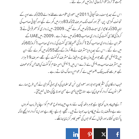
قیمت 7 کروڑ لگوا کر ڈھائی کروڑمیں گھر لے گئے۔
اس کے بعد یوسف رضا گیلانی2011میں سعودی حکومت سے ملنے والے20 لاکھ سے اوپر کے
تحائف گھڑی، پن ،خنجراور کف لنک صرف 2 لاکھ 83 ہزار میں گھر لے گیے اور گیلانی صاحب کی
اہلیہ 30لاکھ کا جیولری سیٹ 3 لاکھ میں گھر لے گئیں۔2009ءمیں زرداری کو معمر قزافی نے 3
کروڑ کی گاڑی گفٹ کی زرداری صاحب 40 لاکھ میں لے اڑے۔ 2009 ءمیں UAEکے
حکمران نے زردادی صاحب کو12 کروڑ کی لکسیز گاڑی گفٹ کی زردادی صاحب 1کروڑ60 لاکھ
میں لے گئے۔اس کے بعد پرویز مشرف نے 4کروڑ کے تحفے 55لاکھ میں گھر لے گئے، ان
میں 2 پسٹل بھی تھے جو امریکی وزیر دفاع رمز فیلڈ نے مشرف کو گفٹ کیے تھے، صرف 19 ہزار
میں مشرف صاحب وہ پسٹل لے اڑے اس میں1 پسٹل امیر مقام کو گفٹ کیا تھاجس کو موصوف
لمبے عرصے تک پبلک جلسوںمیں لے کر عوام پر دھاک بٹھاتے رہے۔
طیب اردگان کی بیگم کا دیا ہوا ہار اور سعودی پرنس محمد سلمان کی دی ہوئی گھڑی نے جس طرح ہمارے
حکمرانوں کے کردار کو عیاں کیا ہے ، تاریخ میں ایسی بے حسی اور لالچ کی مثال نہیں ملتی۔
آئیے ! ان چہروں کو پہچانیے جو ہر دفعہ ایک نئے روپ میں سادہ لوح عوام کو اپنے پر فریب نعروں
سے بے وقوف بنانے میں کامیاب ہوجاتے ہیں۔ لکھیے ، بولیے، پکاریےاور اپنا کردار ادا کیجیے تاکہ
پاکستان کو قائد اور اقبال کے خوابوں کی تعبیر کا مرکز بنایا جاسکے۔