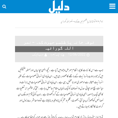
ہوم
<<
توشہ خانہ یا طلسم حیرت کدہ – نصر اللہ گورائیہ
توشہ خانہ یا طلسم حیرت کدہ – نصر
اللہ گورائیہ
12/06/2022
ایک تبصرہ
ویب ڈیسک
جب سے اس کائنات کا پورا نظام معرض وجود میں آیا ہے۔ کچھ ایسی سچائیاں اور مسلمہ حقیقتیں
ہیں کہ جو ہر دور میںانسانیت کے ماتھے کا جھومر رہی ہیں۔ ان بنیادی انسانی خصوصیات کے بغیر
انسانیت ہمیشہ سے ادھوری اور نا مکمل رہی ہے۔ ان بنیادی انسانی خصوصیات میں امانت و
دیانت، سچ اور سچائی ، عدل و انصاف کو ایک نمایاں مقام حاصل رہا ہے۔ حتیٰ کہ پیغمبرانہ تعلیمات
کا بھی ایک بڑا حصہ انہی بنیادی انسانی خصوصیات کے گرد گھومتا ہے۔ جب کوئی قوم اور ملک ان
خصائص کو چھوڑ کر بددیانتی ، جھوٹ ،ظلم و ستم کو اپنا وطیرہ بنالیتا ہے تو وہ معاشرے زول اور
گراوٹ کا شکار ہوجاتے ہیں۔
توشہ خانہ سٹیٹ ڈیپازٹری کا نام تو اب ہمارے ہر پاکستانی بوڑھے اور جوان کو حفظ ہوچکا ہے۔ یہ