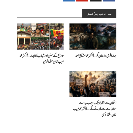
یہ بھی پڑھیں
ہمارا قومی داستان گو – ڈاکٹر محمد مشتاق احمد
تاریخ کے سنن اور شباب کا ابھار – ڈاکٹر محمد
طیب خان سنگھانوی
امتحان سے اقتدار تک: جب ریاست
سوالنامے سے ڈرنے لگے – ڈاکٹر محمد طیب
خان سنگھانوی