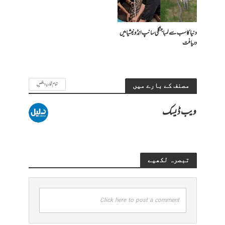
دنیا کا سب سے لمبا جنگلی سانپ انڈونیشیا میں
دریافت
تمام تحاریر دیکھیں
مصنف کے بارے میں
ویب ڈیسک
تبصرہ لکھیے
Click here to post a comment