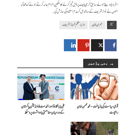
انٹرویو دیتے ہوئے سابق آرمی چیف پر ڈبل گیم کرنے کا سنگین الزام عائد کرتے ہوئے کہا تھا کہ
انہوں نے نوازشریف کے ساتھ مل کر عدم اعتماد کی سازش کی۔
ٹیگز
عمران خان
وزیراعظم شہباز شریف
یہ بھی پڑھیں
قومی سیاست کی بازیافت – محمد محسن خان
علی بابا کلاؤڈ اور الخدمت فاؤنڈیشن پاکستان
راجپوت
کے درمیان مفاہمتی یادداشت پر دستخط