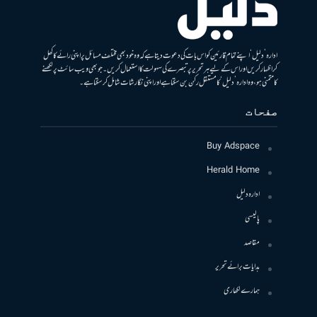
ادارہ ’دلیل‘ اپنے تمام قارئین کو اس بات کی دعوت دیتا ہے کہ وہ خود بھی مختلف مسائل پر اپنی رائے کا کھل
کر اظہار کریں اور اس کے لیے ہر تحریر پر تبصرے کی سہولت کا استعمال کریں۔ جو بھی ویب سائٹ پر لکھنے
کا متمنی ہو، وہ ادارہ ’دلیل‘ کا مستقل رکن بن سکتا ہے اور اپنی نگارشات شامل کرسکتا ہے۔
صفحات
Buy Adspace
Herald Home
ادارہ دلیل
پالیسی
مقاصد
ہدایات برائے تحریر
ہمارے لکھاری