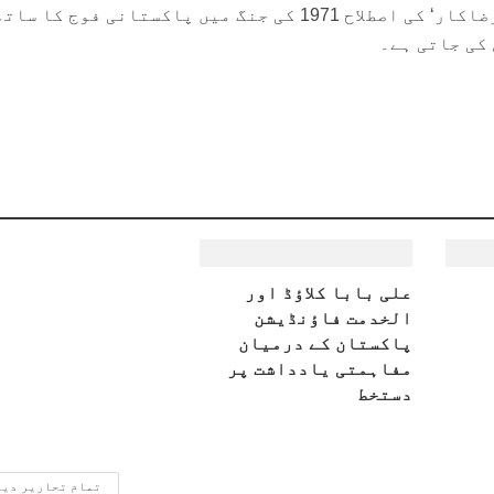
خیال رہے کہ بنگلا دیش میں ’رضاکار‘ کی اصطلاح 1971 کی جنگ میں پاکستانی فوج کا سات
کی جاتی ہے۔
علی بابا کلاؤڈ اور
الخدمت فاؤنڈیشن
پاکستان کے درمیان
مفاہمتی یادداشت پر
دستخط
تمام تحاریر دی