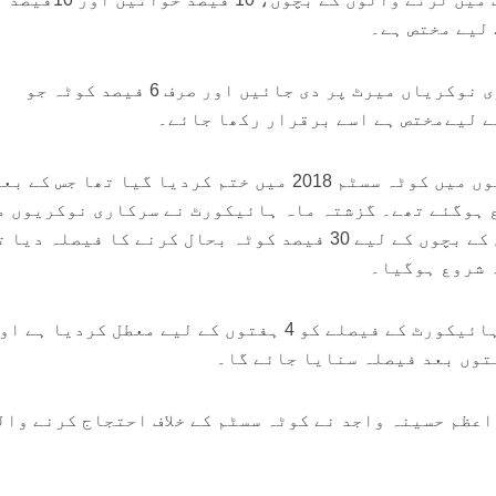
 لیے مختص ہے۔
طلبہ کا مطالبہ ہےکہ سرکاری نوکریاں میرٹ پر دی جائیں اور صرف 6 فیصد کوٹہ جو
ے لیےمختص ہے اسے برقرار رکھا جائے۔
بنگلا دیش میں سرکاری نوکریوں میں کوٹہ سسٹم 2018 میں ختم کردیا گیا تھا جس
 ہوگئے تھے۔ گزشتہ ماہ ہائیکورٹ نے سرکاری نوکریوں م
1971 کی جنگ میں لڑنے والوں کے بچوں کے لیے 30 فیصد کوٹہ بحال کرنے کا فیصلہ د
 شروع ہوگیا۔
بنگلادیش کی سپریم کورٹ نے ہائیکورٹ کے فیصلے کو 4 ہفتوں کے لیے معطل کردیا ہے 
اعظم حسینہ واجد نے کوٹہ سسٹم کے خلاف احتجاج کرنے وال