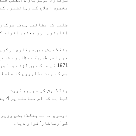
مخصوص اضلاع کے رہائشیوں کے
اقلیتوں اور معذور افراد ک
میں اسی طرح کے مظاہرے شروع
جس کے بعد مظاہروں کا سلسلہ
کہا ہے کہ اس معاملے پر 4 ہفتوں بعد فیصلہ سنایا جائے گا۔
دوسری جانب بنگلادیشی وزیر 
کو ’رضاکار‘ قرار دیا۔