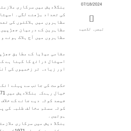
4
07/18/2024
بنگلادیش میں سرکاری ملازمتو
کی تعداد بڑھنے لگی۔ اسپتال
تبصرہ لکھیے
مظاہرین کے درمیان جھڑپیں 
مظاہروں میں آج ہلاک ہونے و
مقامی میڈیا کے مطابق جھڑپوں میں 2500 سے زیادہ افراد 
اور زیادہ تر زخمیوں کی آن
حکومت کی جانب سے پہلے انکا
فیصد کوٹہ دیے جانے کے خلاف 
کوٹہ سسٹم مخالف طلبہ کی پو
ہوئیں۔