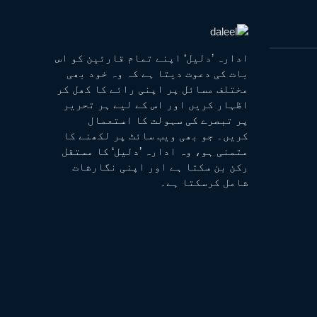
ادارہ ’دلیل‘ اپنے تمام قارئین کو اس
بات کی دعوت دیتا ہے کہ وہ خود بھی
مختلف مسائل پر اپنی رائے کا کھل کر
اظہار کریں اور اس کے لیے ہر تحریر
پر تبصرے کی سہولت کا استعمال
کریں۔ جو بھی ویب سائٹ پر لکھنے کا
متمنی ہو، وہ ادارہ ’دلیل‘ کا مستقل
رکن بن سکتا ہے اور اپنی نگارشات
شامل کرسکتا ہے۔