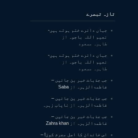
تازہ تبصرے
جہاں دائرے ختم ہوتے ہیں-
نعیم اللہ باجوہ
از
طاہرہ مسعود
جہاں دائرے ختم ہوتے ہیں-
نعیم اللہ باجوہ
از
طاہرہ مسعود
جب جذبات خبر بن جائیں –
فاطمۃالزہرہ
از
Saba
جب جذبات خبر بن جائیں –
فاطمۃالزہرہ
از
نایاب زہرہ
جب جذبات خبر بن جائیں –
فاطمۃالزہرہ
از
Zahra khan
اس خاندان کا اصل مجرم کون! –