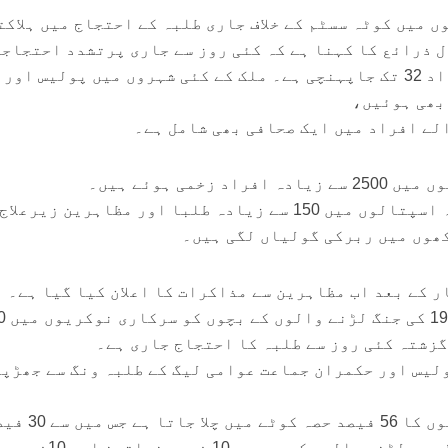
07/18/202
تبصرہ لکھیے
ویب ڈیسک
ں میں کوٹہ سسٹم کے خلاف جاری طلبہ کے احتجاج میں ہلاکت
 ذرائع کا کہنا ہے کہ کئی روز سے جاری پرتشدد احتجاجی
مظاہروں میں ہلاکتوں کی تعداد 32 تک جاپہنچی ہے۔ ملک کے کئی شہروں میں پولیس اور
بھی ہوئیں،
الے افراد میں ایک صحافی بھی شامل ہے۔
زخمی ہوئے ہیں۔
اسپتال ذرائع کا کہنا ہے کہ اسپتالوں میں 150 سے زیادہ طلبا اور مظاہرین زیر
کھوں میں ربرکی گولیاں لگی ہیں۔
ر کے بعد اب مظاہرین سے مذاکرات کا اعلان کیا گیا ہے۔
خیال رہےکہ بنگلادیش میں 1
گزشتہ کئی روز سے طلبہ کا احتجاج جاری ہے۔
لیس اور حکمران جماعت عوامی لیگ کے طلبہ ونگ سے جھڑپ
بنگلا دیش میں سرکاری ملازمتوں کا 56 فیصد حصہ کوٹے میں
سرکاری نوکریاں 1971کی جنگ میں لڑنے والوں کے بچوں، 10 فیصد خواتین اور 10فیصد