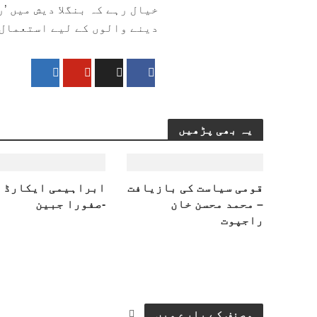
دینے والوں کے لیے استعمال 
یہ بھی پڑھیں
قومی سیاست کی بازیافت
ابراہیمی ایکارڈ
– محمد محسن خان
-صفورا جبین
راجپوت
مصنف کے بارے میں