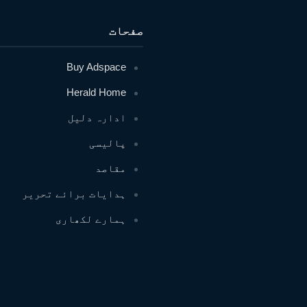
صفحات
Buy Adspace
Herald Home
ادارہ دلیل
پالیسی
مقاصد
ہدایات برائے تحریر
ہمارے لکھاری