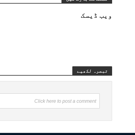
ویب ڈیسک
تبصرہ لکھیے
Click here to post a comment