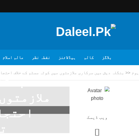
بلاگز
کالم
ہیڈلائنز
نقطہ نظر
عالم اسلام
ہوم
<<
بنگلہ دیش میں سرکاری ملازمتوں میں کوٹہ سسٹم کے خلاف احتجاج جاری،
بنگل
ملازمتوں 
احتجاج
ویب ڈیسک
تعد