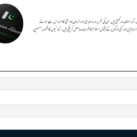
ہیں۔ گہرا مشاہدہ رکھتی ہیں، ان کی تحریر دردمندی اور انسان دوستی کا احساس لیے ہوئے
بستہ ہیں اور کئی لوگوں کے قبول اسلام کا شرف حاصل کر چکی ہیں۔ کہانیوں کا مجموعہ "حسین