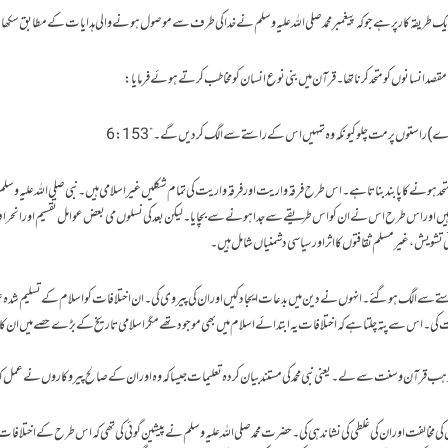
 طریقہ کار پر ہے جو کہ پیغمبر محمد صلی اللہ علیہ وسلم نے خدا کی طرف سے موصول ہونے والی ہدایات کے مطابق سکھای
قصد انسانوں کو متحد کرنا تھا۔ قرآن میں بنی نوع انسان کو مخاطب کرتے ہوئے فرمایا:
سرے) راستوں پر مت چلو کیونکہ وہ تمہیں اس کے راستے سے الگ کر دیں گے۔” 6:153
حد ہونے کا پابند بناتا ہے۔ اس طرح فرقہ واریت اور فرقہ واریت کی تمام شکلیں غیر اسلامی ہیں۔ نبی صلی اللہ علیہ وس
رہیں اور اس طرح اس نے ان کو اس طریقے سے جدا ہونے سے بچایا۔ لیکن بعد کی نسلوں می بعض عوامل تقسیم اور انح
شویش، غیر مسلم ثقافتوں کا اثر اور سیاسی دشمنیاں شامل ہیں ۔
استے سے الگ ہو گئے۔ انہوں نے دین میں بدعات ایجاد کیں اور ان کی پیروی کی۔ان اختلافات کو اسلام کے تسلیم شدہ
فت کی۔ اس سے پتہ چلتا ہے کہ اختلافات یہ ابتدائے اسلام میں بھی موجود تھے مگر اسلامی تاریخ کے بڑے حصے میں ان کا ا
مذہب قرآن و سنت سے لے۔یعنی نبی محمد کی مستند بیان کردہ تعلیمات جیسا کہ وہ اور ان کے صالح پیروکاروں نے عمل ک
کی مخالفت اور ان کی غلطی کی نشاندہی کی۔ حضرت محمد صلی اللہ علیہ وسلم نے پیشین گوئی کی تھی کہ اس طرح کے اختلافات