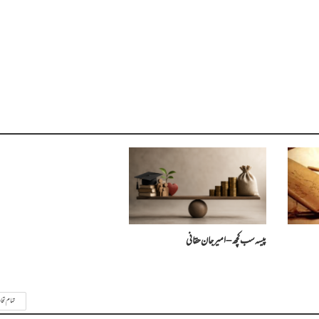
پیسہ سب کچھ – امیرجان حقانی
تمام تحا