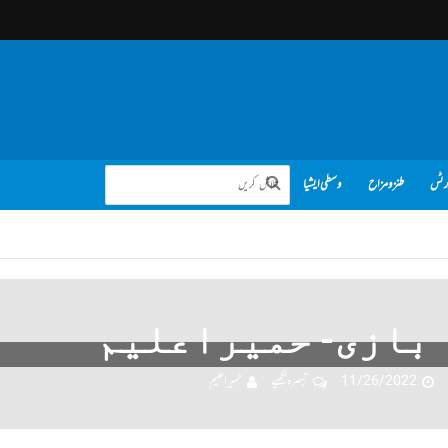
رٹس
طنز و مزاح
وسطی ایشیا
 بازی- حمیراعلیم
11/26/2022
تبصرہ لکھیے
حمیرا علیم