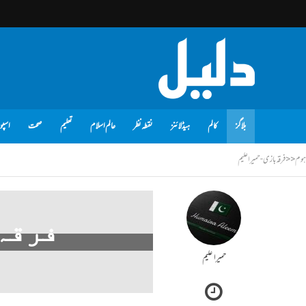
بلاگز
کالم
ہیڈلائنز
نقطہ نظر
عالم اسلام
تعلیم
صحت
اسپو
ہوم
<<
فرقہ بازی- حمیراعلیم
فرقہ
حمیرا علیم