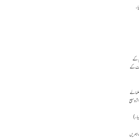
ا۔
لم کے
راف کے
 علمائے
ثر وسیع
یا۔)
 ابھریں