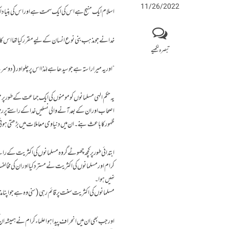
11/26/2022
اسلام ایک منہج ہے اس کی ایک سمت ہے اور اس کی بنیاد ایک
خدا نے جو مذہب بنی نوع انسان کے لیے مقرر کیا تھا اس کا م
تبصرہ لکھیے
“اور یہ میرا راستہ ہے جو سیدھا ہے لہٰذا اس پر چلواور (دو
یہ حکم الہی مسلمانوں کومومنوں کی ایک جماعت کے طور پر مت
اصحاب اور ان کے بعد آنے والی نسلیں خدا کے راستے پر 
ظہور کا باعث بنے۔ ان میں دنیاوی معاملات میں بڑھتی ہوئی ت
ابتدائی طور پر کچھ چھوٹے گروہ مسلمانوں کی اکثریت کے ر
کرام اور مسلمانوں کی اکثریت نے مسترد کیا اور ان کی مخال
نہیں ہوا۔
مسلمانوں کی اکثریت سنت پر قائم رہی (سنی وہ ہے جو اپنا 
اور جب بھی ان میں انحراف پیدا ہواعلماء کرام نے ہمیشہ ان 