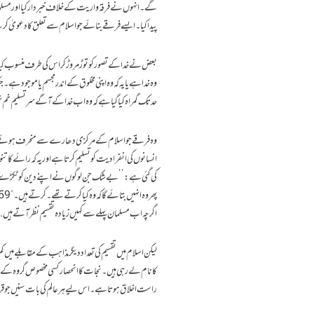
گے۔ ا نہوں نے فرقہ واریت کے خلاف خبردار کیا اور مس
پیدا کیا۔ ایسے فرقے بنائے جو اسلام سے تعلق کا دعویٰ ک
بعض نے خدا کے تصور کو توڑ مروڑ کر اس کی طرف منسوب کیا 
وہ خدا ہے یا یہ کہ وہ اپنی مخلوق کے اندر مجسم یا موجود 
حد تک گمراہ کیا گیا ہے کہ وہ اب خدا کے آگے سر تسلیم
وہ فرقے جو اسلام کے مرکزی دھارے سے منحرف ہوئے ہیں وہ
انسانوں کی انفرادیت کو تسلیم کرتا ہے اور یہ کہ رائے کا
کی گئی ہے:’’بے شک جن لوگوں نے اپنے دین کو ٹکڑے ٹک
پھر وہ انہیں بتائے گا کہ وہ کیا کرتے تھے۔ کرتے ہیں۔” 6:159
اگرچہ اب مسلمان پہلے سے کہیں زیادہ تقسیم نظر آتے ہیں.
لیکن اسلام میں تقسیم کی تعداد دیگر مذاہب کے مقابلے میں ک
کا نام لے رہی ہیں۔ نجات کا انحصار کسی مخصوص گروہ کے سا
راست اخلاق ہوتا ہے۔اس لیے ہر عالم کی بات سنیں جو ق