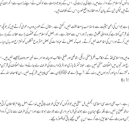
لمانوں کو اسلام کے دائرے میں رہنے کی ہدایت کی۔اس کے باوجود بہت سے لوگوں نے اپنے مذہب سے انحراف کیا ا
رتے ہیں لیکن جن کے بیان کردہ عقائد واضح طور پر اس کے خلاف ہیں۔
ہے جو اس کی الہٰی حیثیت سے نا مناسب یا مطابقت نہیں رکھتی ہے۔ مثال کے طور پر وہ یہ دعویٰ کرتے ہیں کہ جو کچھ 
ہے۔جبکہ قرآن کہتا ہے کہ وہ اپنی مخلوق سے برتر اور اس سے ممتاز ہے۔ اور بعض کو اسلام کے مختلف بڑے عقائد کے بار
 خم نہیں کرتے اور اس کی اطاعت نہیں کرتے۔ جب کہ بعض نے عبادات کی بعض مشروع شکلوں کو اختراع اور بدل دیا 
 اسلامی فقہ کے مکاتب فکر (حنفی، مالکی، شافعی اور حنبلی مکاتب اور چند دوسرے غیر معروف) جیسے نہیں ہیں۔ ا
 تنوع اور تجزیہ میں اختلاف منفی نہیں ہے۔ البتہ تفرقہ بازی اور فرقہ واریت کی طرف لے جانے والے اختلاف کی قرآن 
ڑے کر دیا اور گروہوں میں بٹ گئے، آپ (اے محمدﷺ) ان سے کسی چیز میں شریک نہیں۔ ان کا معاملہ اللہ کے 
م ہے۔ اب بھی بہت سی اسلامی انجمنیں مل سکتی ہیں جو لوگوں کو حق کی طرف بلاتی ہیں خدا کے اصل پیغام کا اعلان کرتی ہ
تھ تعلق پر نہیں ہے بلکہ سچے ایمان پر ہے جو خدا کی فرمانبرداری سے ثابت ہوتا ہے اور اس کی طرف سے نازل کردہ ط
رآن و حدیث کےمطابق بات کرے اس پر عمل کیجئے باقی کو چھوڑ دیجئے۔