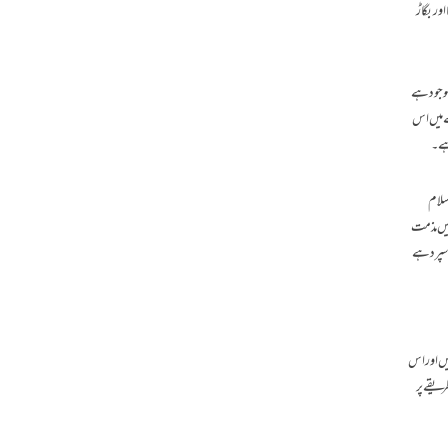
ور بگاڑ
موجود ہے
ے میں اس
ہے۔
سلام
میں مذمت
سپرد ہے
یں اور اس
ریقے پر