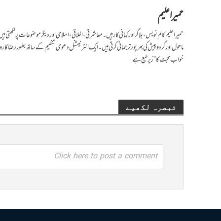
حمیرا علیم
حمیراعلیم کالم نویس، بلاگر اور کہانی کار ہیں۔ معاشرتی، اخلاقی، اسلامی اور دیگر موضوعات پر لکھتی 
ماحول اور گردوپیش کی بھرپور ترجمانی کرتی ہیں۔ ایک انٹرنیشنل دعوی تنظیم کے ساتھ بطور رضاکار وا
خواب محبت کا" زیرطبع ہے
تبصرہ لکھیے
Click here to post a comment