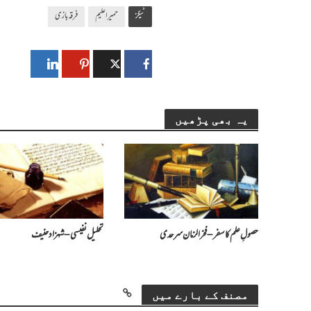
ٹیگز
حمیراعلیم
فرقہ بازی
یہ بھی پڑھیں
حصولِ علم کا سفر – فخرالزمان سرحدی
تحلیل نفیسی – شہزاد حنیف
مصنف کے بارے میں