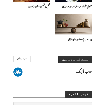
حصولِ علم کا سفر – فخرالزمان سرحدی
تحلیل نفیسی – شہزاد حنیف
پیسہ سب کچھ – امیرجان حقانی
تمام تحاریر دیکھیں
مصنف کے بارے میں
ویب ڈیسک
تبصرہ لکھیے