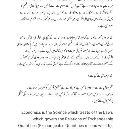
مراعات یافتہ بنالیا اور اور اپنے آپ کو اَن گنت سہولیات دے ڈالیں۔ عام پاکستانی ہر قسم کا
ٹیکس ادا کرتا ہے۔ مہنگائی اور بےروزگاری سے عوام پر یشان ہیں، یہ سراسر بے انصافی ہے،
جس کی بنا پر ملک میں سیاسی افراتفری، غیریقینی صورت حال، عدمِ تحفظ، عدمِ استحکام اور انتشار
عروج پر ہے۔
بظاہر یوں محسوس ہوتا ہے کہ ان تمام معاملات اور واقعات کے پیچھے بین الاقوامی سازش، عالمی
منافع خوری، یہودی سٹے بازوں اور ملک دشمن عناصر کی چال ہے۔ وہ چاہتے ہیں کہ پاکستان معاشی
طور پر دیوالیہ ہوجائے اور مسلمانوں کی عزت وناموس خاک میں مل جائے۔ اس معاشی اور
اقتصادی بحرانی صورت حال سے نکلنے کے لیے بلاتفریق ہم سب کو مروجہ سودی نظام معیشت
کے مضمرات، سے آگاہ ہونا اور اسکے تدارک کے لیے یکسوئی کے ساتھ جدوجہد کرنا ضروری ہے۔
نظام معاشیات کیا ہے؟
علم معاشیات سے مراد وہ سائنس ہے جو تبادلے سے متعلق قوانین کو کنٹرول کرتی ہے۔
دوسرے الفاظ میں اس کا مطلب یہ نکلتا ہے کہ قوانین بنانے والے لین دین اور دولت کی منتقلی
پر کنٹرول رکھتے ہیں۔
Economics is the Science which treats of the Laws
which govern the Relations of Exchangeable
Quantities (Exchangeable Quantities means wealth).