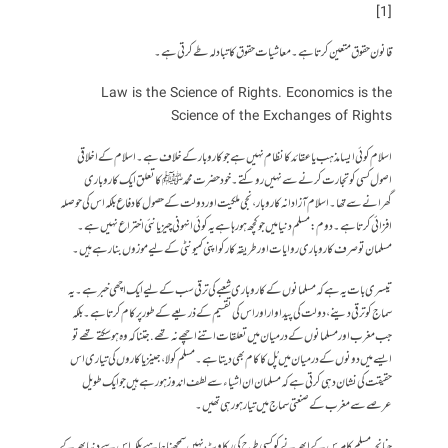
[1]
قانون حقوق متعین کرتا ہے۔ معاشیات حقوق کا تبادلہ طے کرتی ہے۔
Law is the Science of Rights. Economics is the
Science of the Exchanges of Rights
اسلام کوئی ایسا مذہب یا عقائد کا نظام نہیں ہے جو کاروبار کے خلاف ہے۔ اسلام کے اخلاقی
اصول کسی کو تجارت کرنے سے نہیں روکتے۔ خود حضرت محمدﷺ کا تعلق ایک کاروباری
گھرانے سے تھا۔ اسلام آزادانہ کاروبار، نجی ملکیت اور دولت کے حصول کا دفاع بلکہ اس کی حوصلہ
افزائی کرتا ہے۔ دوم: مسلم دنیا میں جو کچھ ہو رہا ہے یہ کوئی انہونی چیز یا نئی اختراع نہیں ہے۔
مسلمان تو صرف کاروباری روایات اور طریقہ کار کو اپنی کمیونٹی کے لیے موزوں بنا رہے ہیں۔
تیسری بات یہ ہے کہ مسلمانوں کے کاروباری شعبے کی ترقی سب کے لیے ایک اچھی خبر ہے۔ یہ
سماج کو ترقی دینے، دولت کی پیداوار اور اس کی تقسیم کے ذریعے کے طور پر کام کرتا ہے۔ بلکہ
جب مغرب اور مسلمانوں کے درمیان میں تعلقات اتنے اچھے نہ تھے .جتناکہ وہ ہو سکتے تھے تو
ایسے میں دونوں کے درمیان میں پُل کا کام بھی دیتا ہے۔ مسلم کولا، جینز یا کاروں کی تیاری اس
حقیقت کی نشان دہی کرتی ہے کہ مسلمان ان اشیاء سے لطف اندوز ہو رہے ہیں جو ایک طویل
عرصے سے مغرب کے صنعتی سماج میں تیار ہو رہی تھیں۔
چنانچہ مسلم کامرس کے ابھرنے کو کسی طرح کی رکاوٹ نہیں سمجھناچاہیے بلکہ اس سے دنیا بھر کے