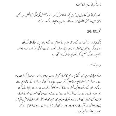
وَاَنْ لَّيْسَ لِلْاِنْسَانِ اِلاَّ مَا سَعٰیo
’’اور یہ کہ انسان کو (عدل میں) وہی کچھ ملے گا جس کی اُس نے کوشش کی ہو گی (رہا فضل اس پر کسی
کا حق نہیں وہ محض اﷲ کی عطاء و رضا ہے جس پر جتنا چاہے کر دے)o‘‘
النجم، 53 : 39
مذکورہ بالا اساسی تصورات کے ساتھ اسلام نے معاشیات کے میدان میں اخلاقی اقدار کی بھی
نشاندہی کی ہے جن میں تقویٰ، احسان، ایثار، عدل، اخوت، تعاون، توکل، قناعت اور مساوات
اہم ہیں۔ ان کی تفصیل کتب فقہ میں ملاحظہ کی جاسکتی ہے
مروجہ نظام سود
سودکو عربی زبان میں ”ربا“کہتے ہیں ،جس کا لغوی معنی زیادہ ہونا ، پروان چڑھنا ، او ر بلندی کی طرف جانا
ہے ۔ اور شرعی اصطلاح میں ربا (سود) کی تعریف یہ ہے کہ : ” کسی کو اس شرط کے ساتھ رقم ادھار
دینا کہ واپسی کے وقت وہ کچھ رقم زیادہ لے گا “۔سودخواہ کسی غریب ونادار سے لیاجائے یا کسی
امیر اور سرمایہ دار سے ، یہ ایک ایسی لعنت ہے جس سے نہ صرف معاشی استحصال، مفت خوری ،
حرص وطمع، خود غرضی ، شقاوت وسنگدلی، مفاد پرستی ، زر پرستی اور بخل جیسی اخلاقی قباحتیں جنم لیتی
ہیں بلکہ معاشی اور اقتصادی تباہ کاریوں کا سامنا بھی کرنا پڑتا ہے، اس لیے دین اسلام اسے کسی
صورت برداشت نہیں کرتا۔