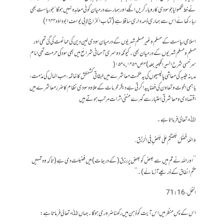
نے خط لکھوایا جو سودی کاروبار کریں انکے اور ہمارے درمیان کوئی معاہدہ نہیں ہوگا ” جو ریاست بھی
رباء کھائے اس سے ہماری ذمہ داری ساقط ہے (کتاب الخراج لابی یوسف ابوداؤد ۲۶۴۴)
اسلامی ریاست کے مسلم و غیرمسلم شہریوں کے درمیان سودی لین دین کی ممانعت کی گئ تھی اور
مسلم و مسلم شہریوں کے درمیان بھی۔ کیونکہ دوسری آسمانی شرائع میں بھی سود کی حرمت تھی امام
سرخسی شرح السیر الکبیر جلد) ۴ص۱۵۴۷,۱۴۵۶(
مدینہ طیبہ کی معاشی پالیسیوں کی یہ حکمت معاشرے میں طبقاتی کشمکش کا خاتمہ، حب المال کی مذمت،
باہمی اخوت و تعاون کی فضا پیدا کرتی ہے دیگر محرمات کے علاوہ سودی نظام کا ضرر معاشرے میں
اقتصادی و معاشرتی اعتبار سے گہرے منفی اثرات مرتب ہوتے ہیں
اﷲ تعالیٰ فرماتا ہے۔
وَاللّهُ فَضَّلَ بَعْضَكُمْ عَلَى بَعْضٍ فِي الْرِّزْقِ.
’’اور اللہ نے تم میں سے بعض کو بعض پر رزق (کے درجات) میں فضیلت دی ہے (تاکہ وہ تمہیں
حکمِ انفاق کے ذریعے آزمائے)۔‘‘
النحل، 16 : 71
اس کے پس منظر میں اس آیت کو ذہن میں رکھنا ضروری ہو گا۔ جہاں اﷲ تعالیٰ فرماتا ہے :