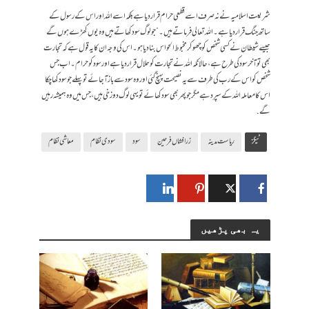
شریعت اسلامیہ نے نہ صرف اسے قطعی حرام قرار دیاہے بلکہ اسے اللہ اور اس کے رسول کے
ساتھ جنگ قرار دیاہے ۔اللہ تعالی فرماتے ہیں۔” جولوگ سود کھاتے ہیں وہ یوں کھڑے ہوں گے
جیسے شیطان نے کسی شخص کو چھو کر مخبوط الحواس بنا دیا ہو ۔اس کی وجہ ان کا یہ قول ہے کہ تجارت
بھی تو آخر سود کی طرح ہے، حالانکہ اللہ نے تجارت کو حلال قرار دیا ہے اور سود کو حرام۔ اب جس
شخص کو اس کے رب کی طرف سے یہ نصیحت پہنچ گئی اور وہ سود سےباز آجائے تو پہلے جو سود کھا چکا
اس کا معاملہ اللہ کے سپرد ہے مگر جو پھر بھی سود کھائے تو یہی لوگ دوزخی ہیں ، جس میں وہ ہمیشہ رہیں
گے.
ٹیگز
ریاست مدینہ
زرافشاں فرحین
سود
سودی نظام
معاشی نظام
یہ بھی پڑھیں