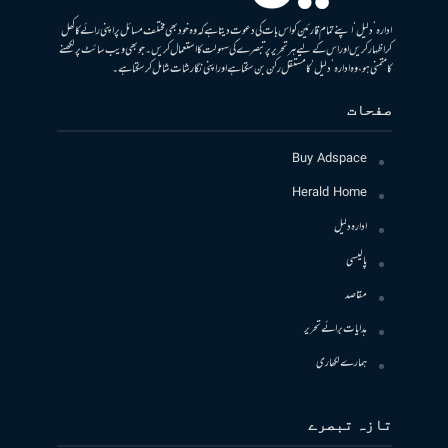
ادارہ ’دلیل‘ اپنے تمام قارئین کو اس بات کی دعوت دیتا ہے کہ وہ خود بھی مختلف مسائل پر اپنی رائے کا کھل
کر اظہار کریں اور اس کے لیے ہر تحریر پر تبصرے کی سہولت کا استعمال کریں۔ جو بھی ویب سائٹ پر لکھنے
کا متمنی ہو، وہ ادارہ ’دلیل‘ کا مستقل رکن بن سکتا ہے اور اپنی نگارشات شامل کرسکتا ہے۔
صفحات
Buy Adspace
Herald Home
ادارہ دلیل
پالیسی
مقاصد
ہدایات برائے تحریر
ہمارے لکھاری
تازہ تبصرے