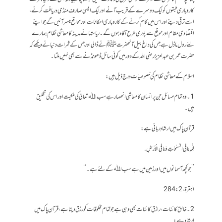
کاروباری طبقوں کوایک دوسرے کے قریب آنے اور ایک ایسی صارف منڈی دریافت کرنے،
اسے ترقی دینے اور اس میں کام کرنے کے کاروباری امکانات اور مواقع میسر آئیں گے جو اپنے
اقتصادی مقام اورموقع سے پوری طرح آگاہ ہوں گے۔ ریاستہائے مدینہ کا معاشی نظام ہمارے
لئے رول ماڈل ہے جس کی داغ بیل آنحضرتﷺ نے ڈالی اور جس کے ثمرات دنیا نے دیکھے کہ
حضرت عمر بن عبدلعزیز رضی اللہ کے دور میں کوئی سائل ڈھونڈنے سے بھی نہیں ملتا۔
اسلام کے معاشی نظام کی خصوصیات درج ذیل ہیں :
1۔ وہ تمام مسائل جن پر انسان کا معاشی انحصار ہے سب اﷲ تعالیٰ کی ملکیت اور اس کی تخلیق
ہیں۔
قرآن پاک میں ارشادِ ربانی ہے :
لِلّٰهِ مَا فِی السَّمٰوٰتِ وَمَا فِی الْاَرْضِ.
’’جو کچھ آسمانوں میں اور زمین میں ہے سب اﷲ کے لئے ہے۔‘‘
البقرة، 2 : 284
2۔ خالق کائنات، رازقِ کائنات بھی وہی ہے جو تمام مخلوقات کو رزق دیتا ہے، قرآن پاک میں
ارشاد ہے :