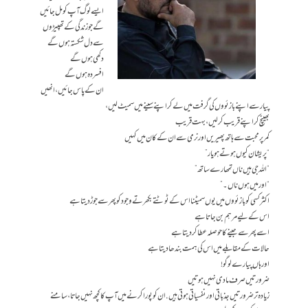
ایسے لوگ آپ کو مل جائیں
گے جو زندگی کے تھپیڑوں
سے دل شکستہ ہوں گے
دکھی ہوں گے
افسردہ ہوں گے
ان کے پاس جائیں، انھیں
پیار سے اپنے بازئووں کی گرفت میں لے کر اپنے سینے میں سمیٹ لیں،
بھینچ کر اپنے قریب کر لیں، بہت قریب
کمر پر محبت سے ہاتھ پھیریں اور نرمی سے ان کے کان میں کہیں
“پریشان کیوں ہو تے ہو یار”
“اللہ جی ہیں ناں تمھارے ساتھ”
“اور میں ہوں ناں ۔”
اکثر کسی کو بازئووں میں یوں سمیٹنا اس کے ٹوٹتے بکھرتے وجود کو پھر سے جوڑ دیتا ہے
اس کے لیے مرہم بن جاتا ہے
اسے پھر سے جینے کا حوصلہ عطا کر دیتا ہے
حالات کے مقابلے میں اس کی ہمت بندھا دیتا ہے
اور ہاں پیارے لوگو!
ضرورتیں صرف مادی نہیں ہوتیں
زیادہ تر ضرورتیں جذباتی اور نفسیاتی ہوتی ہیں. ان کو پورا کرنے میں آپ کا کچھ نہیں جاتا، سامنے