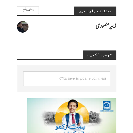
تمام تحاریر دیکھیں
مصنف کے بارے میں
زبیر منصوری
تبصرہ لکھیے
Click here to post a comment