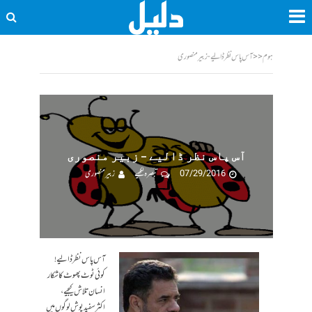
ہوم
<<
آس پاس نظر ڈالیے - زبیر منصوری
آس پاس نظر ڈالیے – زبیر منصوری
07/29/2016
تبصرہ لکھیے
زبیر منصوری
آس پاس نظر ڈالیے!
کوئی ٹوٹ پھوٹ کا شکار
انسان تلاش کیجیے ،
اکثر سفید پوش لوگوں میں