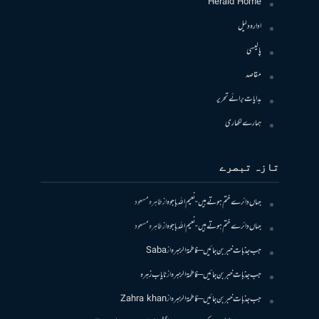
Herald Home
ادارہ دلیل
پالیسی
مقاصد
ہدایات برائے تحریر
ہمارے لکھاری
تازہ تبصرے
جہاں دائرے ختم ہوتے ہیں- نعیم اللہ باجوہ
از
طاہرہ مسعود
جہاں دائرے ختم ہوتے ہیں- نعیم اللہ باجوہ
از
طاہرہ مسعود
جب جذبات خبر بن جائیں – فاطمۃالزہرہ
از
Saba
جب جذبات خبر بن جائیں – فاطمۃالزہرہ
از
نایاب زہرہ
جب جذبات خبر بن جائیں – فاطمۃالزہرہ
از
Zahra khan