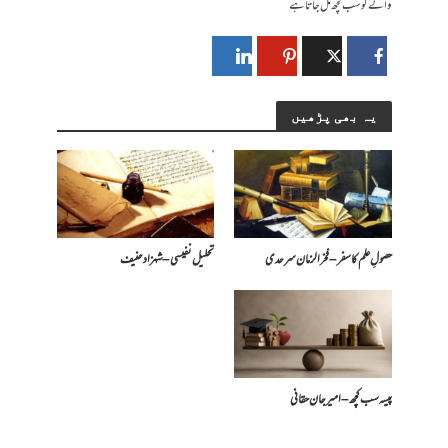
والے کو سب کچھ مل جاتا ہے
یہ بھی پڑھیں
حصولِ علم کا سفر – فخرالزمان سرحدی
تحلیل نفیسی – شہزاد حنیف
پیسہ سب کچھ – امیرجان حقانی