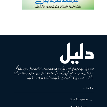
ادارہ ’دلیل‘ اپنے تمام قارئین کو اس بات کی دعوت دیتا ہے کہ وہ خود بھی مختلف مسائل پر اپنی رائے کا کھل
کر اظہار کریں اور اس کے لیے ہر تحریر پر تبصرے کی سہولت کا استعمال کریں۔ جو بھی ویب سائٹ پر لکھنے
کا متمنی ہو، وہ ادارہ ’دلیل‘ کا مستقل رکن بن سکتا ہے اور اپنی نگارشات شامل کرسکتا ہے۔
صفحات
Buy Adspace