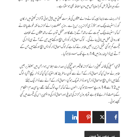
کے بیرونی قرض کو بڑھایا جس میں مزید اضافہ بھی ہوسکتا ہے۔
ڈالر ریٹ سے ناجائز پیسہ کمانے والے بینکوں کی فہرست کمیٹی میں پیش ہوئی تو خزانہ کمیٹی میں ارکان
گورنر اسٹیٹ بینک اور سیکرٹری خزانہ پر برس پڑے۔ وزیر مملکت برائے خزانہ عائشہ غوث پاشا نے
کہا کہ اسٹیٹ بینک ثبوت کے ساتھ آگے بڑھے گا اور مکمل شواہد کے ساتھ بینکوں کے خلاف
کارروائی عمل میں لائی جائے گی۔’لوگ اسحاق ڈار کو ایس ایچ او کہتے ہیں جن کے آتے ہی ڈالر کی
قیمت کم ہوگئی‘ قبل ازیں برجیس طاہر نے کہا ہے کہ لوگ اسحاق ڈار کو ایس ایچ او کہتے ہیں جس کے
آتے ہی ڈالر چند روز میں 14 روپے تک سستا ہوگیا۔
قومی اسمبلی کی قائمہ کمیٹی برائے خزانہ کا قیصر احمد شیخ کی زیر صدارت اجلاس ہوا، جس میں سینیٹر برجیس
طاہر نے سوال کیا کہ اسھاق ڈار کے آنے سے کون سا طریقہ کار اختیار کیا گیا کہ ڈالر نیچے آگیا، لوگ
کہتے ہیں ایس ایچ او اسحاق ڈار آیا اور ڈالر ٹھیک ہوگیا، اسحاق ڈار کے آنے سے ڈالر ایک ہفتے
میں 12 سے 14 روپے سستا ہوگیا۔ انہوں نے کہا کہ آپ لوگ کہتے تھے سیاسی عدم استحکام
کے باعث ڈالر بے قابو ہے تو پھر وزیر خزانہ کی تبدیلی اور اسحاق ڈار کی واپسی پر اس کی قیمت میں کمی
کیسے ہوئی۔
یہ بھی پڑھیں