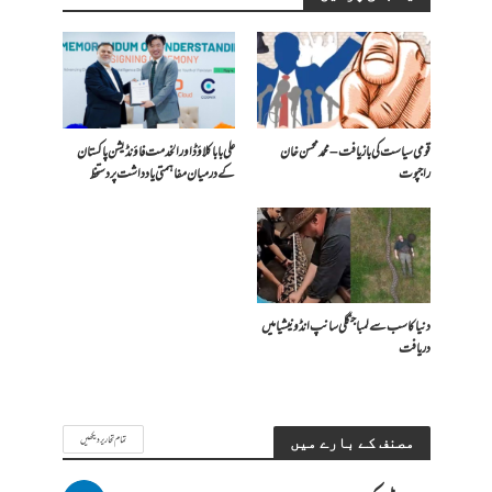
قومی سیاست کی بازیافت – محمد محسن خان
علی بابا کلاؤڈ اور الخدمت فاؤنڈیشن پاکستان
راجپوت
کے درمیان مفاہمتی یادداشت پر دستخط
دنیا کا سب سے لمبا جنگلی سانپ انڈونیشیا میں
دریافت
تمام تحاریر دیکھیں
مصنف کے بارے میں