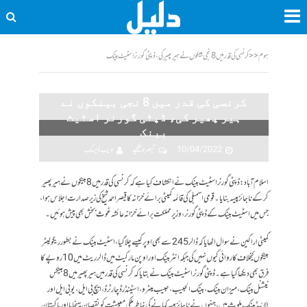
ہوم
<<
کرنسی کی قدر میں 8 نجی بینکوں نے ہیر پھیر کی، ڈپٹی گورنر اسٹیٹ بینک
کرنسی کی قدر میں 8 نجی بینکوں نے
ہیر پھیر کی، ڈپٹی گورنر اسٹیٹ
بینک
10/04/2022
تبصرہ لکھیے
ویب ڈیسک
اسلام آباد: ڈپٹی گورنر اسٹیٹ بینک نے انکشاف کیا ہے کہ کرنسی کی قدر میں 8 بینکوں نے ہیر پھیر
کر کے ناجائز پیسہ بنایا۔ قومی اسمبلی کی قائمہ کمیٹی برائے خزانہ کا قیصر احمد شیخ کی زیر صدارت اجلاس ہوا،
جس میں اسٹیٹ بینک کے ڈپٹی گورنر، وزیرمملکت برائے خزانہ عائشہ غوث بخش بھی پیش ہوئیں۔
کمیٹی اراکین نے سوال اٹھایا کہ ڈالر 245 سے بھی اوپر کیسے چلا گیا، اسٹیٹ بینک نے بطور ریگولیٹر
بینکوں کیخلاف کاروائی کیوں نہیں کی جبکہ انٹربینک اور اوپن مارکیٹ میں ڈالر ریٹ میں 10 روپے کا
فرق بھی دیکھا گیا ہے۔ ڈپٹی گورنر اسٹیٹ بینک نے بتایا کہ کرنسی کی قدر میں ہیر پھیر میں 8 بینکس
نیشنل بینک، میزان بینک، بینک الحبیب، حبیب میٹرو، اسٹینڈرڈ چارٹرڈ، ایچ بی ایل، یو بی ایل اور
الائیڈ بینک ملوث ہیں، جنہوں نے ناجائز پیسہ کمانے کی خاطر ملکی معیشت کو نقصان پہنچایا اور پاکستان