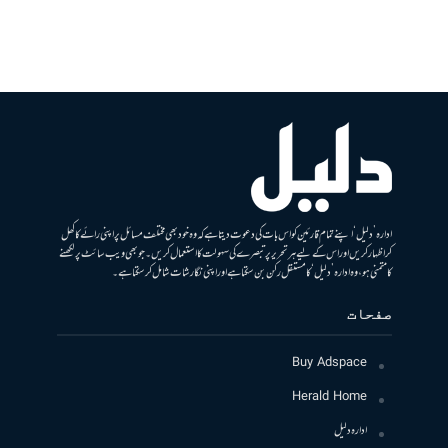
ادارہ ’دلیل‘ اپنے تمام قارئین کو اس بات کی دعوت دیتا ہے کہ وہ خود بھی مختلف مسائل پر اپنی رائے کا کھل
کر اظہار کریں اور اس کے لیے ہر تحریر پر تبصرے کی سہولت کا استعمال کریں۔ جو بھی ویب سائٹ پر لکھنے
کا متمنی ہو، وہ ادارہ ’دلیل‘ کا مستقل رکن بن سکتا ہے اور اپنی نگارشات شامل کرسکتا ہے۔
صفحات
Buy Adspace
Herald Home
ادارہ دلیل