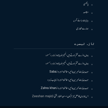
پالیسی
مقاصد
ہدایات برائے تحریر
ہمارے لکھاری
تازہ تبصرے
جہاں دائرے ختم ہوتے ہیں- نعیم اللہ باجوہ
از
طاہرہ مسعود
جہاں دائرے ختم ہوتے ہیں- نعیم اللہ باجوہ
از
طاہرہ مسعود
جب جذبات خبر بن جائیں – فاطمۃالزہرہ
از
Saba
جب جذبات خبر بن جائیں – فاطمۃالزہرہ
از
نایاب زہرہ
جب جذبات خبر بن جائیں – فاطمۃالزہرہ
از
Zahra khan
اس خاندان کا اصل مجرم کون! – عبدالغفار بگٹی
از
Zeeshan majid