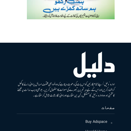
ادارہ ’دلیل‘ اپنے تمام قارئین کو اس بات کی دعوت دیتا ہے کہ وہ خود بھی مختلف مسائل پر اپنی رائے کا کھل
کر اظہار کریں اور اس کے لیے ہر تحریر پر تبصرے کی سہولت کا استعمال کریں۔ جو بھی ویب سائٹ پر لکھنے
کا متمنی ہو، وہ ادارہ ’دلیل‘ کا مستقل رکن بن سکتا ہے اور اپنی نگارشات شامل کرسکتا ہے۔
صفحات
Buy Adspace