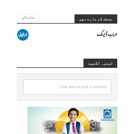
تمام تحاریر دیکھیں
مصنف کے بارے میں
ویب ڈیسک
تبصرہ لکھیے
Click here to post a comment