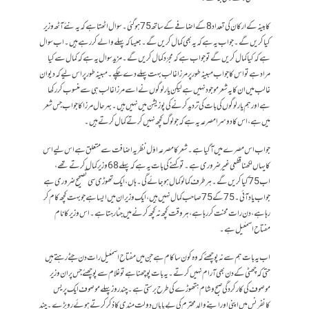
کابینہ کے ارکان کی تعداد 8 کے اضافے کے ساتھ 75 ہو گئی۔ سوال اٹھتا ہے کہ یہ نئے آٹھ وزیر
کیا کریں گے۔ جواب یہ ہے کہ یہ بھی کمال کریں گے۔ جیسا کہ پہلے والے کر رہے ہیں۔ اب سوال
ہے کہ کیا کمال کریں گے تو جواب ہے کہ مجرّد کمال کریں گے۔ مزید سوال یہ ہے کہ کمال سے کیا
مراد ہے تو اس کا جواب مبینہ طور پر مرزا غالب بہت پہلے دے چکے۔ مبینہ طور پر اس لیے کہ دیوان
غالب میں ان کا یہ شعر موجود نہیں ہے لیکن یار لوگوں نے اسے مرزا غالب ہی سے منسوب کر رکھا
ہے اور ہم یار لوگوں کی بات کی تردید کرنے کی پوزیشن میں نہیں ہیں۔ بہرحال مرزا کا جواب جس شعر
میں ہے، اس کا دوسرا مصرعہ یہ ہے کہ جو لوگ کچھ نہیں کرتے کمال کرتے ہیں۔
جواب اس مصرے میں آ گیا ہے۔ شعر کا مصرعہ اوّل نظریہ اضافت سے متعلق ہے اس لیے اس
کا یہاں لکھنا قطعی غیر ضروری ہے۔ تو کہنے کی بات یہ ہے کہ پہلے 68 وزیر کمال کرتے تھے،
اب 75 کیا کریں گے۔ ہر طرف کمالو کمال ہو جائے گی۔ ہاں، ایک تھوڑی سی تصحیح ضروری ہے
جو اب یاد آئی۔ 75 کے 75 صاحب کمال نہیں ہیں، ایک وزیر ان میں ایسا ہے جو بہت کچھ کام کر
رہا ہے، دن رات محنت کر رہا ہے، ہر وقت کچھ نہ کچھ کرنے میں جٹا رہتا ہے۔ اس وزیر کا نام
مفتاح اسمعٰیل ہے۔
اب یہ بات ہم سے نہ پوچھئے کہ وہ کون سا کام ہے جن میں مفتاح اسمعٰیل رات دن جٹے رہتے ہیں
حتی کہ چھٹی کے دن بھی آرام نہیں کرتے۔ یہ بات پوچھنا ہے تو غلام سے پوچھئے جس پر ان وزیر
موصوف کی کارکردگی صبح و شام ہتھوڑے کی طرح برستی ہے۔ چند روز پہلے موصوف ایک پریس
کانفرنس میں اپنی اور اپنے والد محترم کی بے پایاں دولت مندی کا ذکر کرتے ہوئے رو پڑے۔ چند