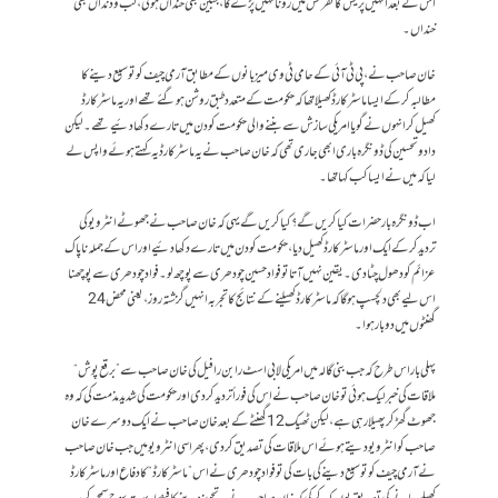
اس کے بعد انہیں پریس کانفرنس میں رونا نہیں پڑے گا، جبین بھی خنداں ہوئی، لب و دنداں بھی
خنداں۔
خان صاحب نے ، پی ٹی آئی کے حامی ٹی وی میزبانوں کے مطابق آرمی چیف کو توسیع دینے کا
مطالبہ کر کے ایسا ماسٹر کارڈ کھیلا تھا کہ حکومت کے متعدد طبق روشن ہو گئے تھے اور یہ ماسٹر کارڈ
کھیل کر انہوں نے گویا امریکی سازش سے بننے والی حکومت کو دن میں تارے دکھا دئیے تھے۔ لیکن
داد و تحسین کی ڈونگرہ باری ابھی جاری تھی کہ خان صاحب نے یہ ماسٹر کارڈ یہ کہتے ہوئے واپس لے
لیا کہ میں نے ایسا کب کہا تھا۔
اب ڈونگرہ بار حضرات کیا کریں گے؟ کیا کریں گے یہی کہ خان صاحب نے جھوٹے انٹرویو کی
تردید کر کے ایک اور ماسٹر کارڈ کھیل دیا، حکومت کو دن میں تارے دکھا دئیے اور اس کے جملہ ناپاک
عزائم کو دھول چٹا دی۔ یقین نہیں آتا تو فواد حسین چودھری سے پوچھ لو۔فواد چودھری سے پوچھنا
اس لیے بھی دلچسپ ہو گا کہ ماسٹر کارڈ کھیلنے کے نتائج کا تجربہ انہیں گزشتہ روز، یعنی محض 24
گھنٹوں میں دو بار ہوا۔
پہلی بار اس طرح کہ جب بنی گالہ میں امریکی لابی اسٹ رابن رافیل کی خان صاحب سے ”برقع پوش“
ملاقات کی خبر لیک ہوئی تو خان صاحب نے اس کی فوراً تردید کر دی اور حکومت کی شدید مذمت کی کہ وہ
جھوٹ گھڑ کر پھیلا رہی ہے، لیکن ٹھیک 12 گھنٹے کے بعد خان صاحب نے ایک دوسرے خان
صاحب کو انٹرویو دیتے ہوئے اس ملاقات کی تصدیق کر دی، پھر اسی انٹرویو میں جب خان صاحب
نے آرمی چیف کو توسیع دینے کی بات کی تو فواد چودھری نے اس ”ماسٹر کارڈ“ کا دفاع اور ماسٹر کارڈ