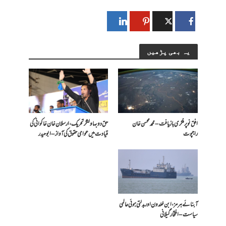
یہ بھی پڑھیں
افق نو پر فکری بازیافت – محمد محسن خان
حق دو بہاولنگر تحریک، ارسلان خان خاکوانی کی
راجپوت
قیادت میں عوامی حقوق کی آواز – ابو حیدر
آبنائے ہرمز، ابن خلدون اور بدلتی ہوئی عالمی
سیاست – افتخار گیلانی