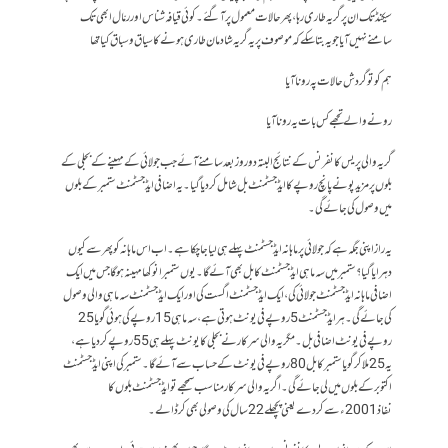
سیکنڈ تک ان پر گریہ طاری رہا، پھر حالات معمول پر آ گئے۔ کوئی قیافہ شناس اور رمّال ابھی تک
سامنے نہیں آیا جو یہ بتا سکے کہ موصوف پر یہ گریہ شادمان طاری ہونے کا سیاق و سباق کیا تھا
ہم کو تو گردش حالات پہ رونا آیا
رونے والے تجھے کس بات یہ رونا آیا
گریہ والی پریس کانفرنس کے نتائج البتہ دو روز بعد سامنے آئے جب جولائی کے مہینے کے بجلی کے
بلوں پر مزید پونے پانچ روپے کا ایڈجسٹمنٹ بل شامل کر دیا گیا۔ یہ اضافی ایڈجسٹمنٹ ستمبر کے بلوں
میں وصول کی جائے گی۔
یہ راز اپنی جگہ ہے کہ جولائی پر ماہانہ ایڈجسٹمنٹ پہلے ہی لیا جا چکا ہے۔ اب اس ماہانہ کو پھر سے کیوں
دہرایا گیا؟ ستمبر میں سہ ماہی ایڈجسٹمنٹ کا بل بھی آئے گا۔ یوں ستمبر انوکھا مہینہ ہو گا جس میں ایک
اضافی ماہانہ ایڈجسٹمنٹ جولائی کی ، ایک ایڈجسٹمنٹ اگست کی اور ایک ایڈجسٹمنٹ سہ ماہی والی وصول
کی جائے گی۔ ہر ایڈجسٹمنٹ 5 روپے فی یونٹ ہوتی ہے، سہ ماہی 15 روپے کی ہوئی گویا 25
روپے فی یونٹ اضافی بل۔ مگر یہ والی سرکار نے بجلی کا یونٹ پہلے ہی 55 روپے کر دیا ہے،
یہ 25 ملا کر گویا ستمبر کا بل 80 روپے فی یونٹ کے حساب سے آئے گا۔ ستمبر کی اپنی ایڈجسٹمنٹ
اکتوبر کے بلوں میں لی جائے گی۔ اگر یہ والی سرکار مناسب سمجھے تو ایڈجسٹمنٹ بلوں کا
نفاذ 2001ءسے کر دے یعنی پچھلے 22 سال کی وصولی بھی کر ڈالے۔