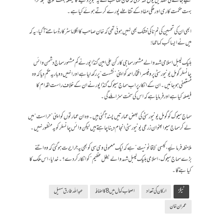
کھیلے جانے کی تصدیق یوں کہہ کر کی کہ خان صاحب نے یہ تجویز دینے کا فیصلہ بہت سوچ سمجھ کر،
بہت حکمت کاری اور ملکی مفاد کے تقاضے پورے کرتے ہوئے کیا ہے۔
ابھی ان کی تحسین کی نم ناکی خشک بھی نہیں ہوئی تھی کہ خان صاحب کا اگلا ماسٹر کارڈ سامنے آ گیا، یہ کہ
میں نے ایسا کب کہا تھا!
بلیک لیبل اسلامی شہد والے مشہور سماجی کارکن علی امین گنڈاپور نے کم مشہور سماج دشمن وائس
چانسلر گومل یونیورسٹی پروفیسر افتخار احمد کو اپنی ”نشست“ پر رکھ لیا ہے اور انہیں دو بار یہ حکم دیا کہ وہ
مستعفی ہو جائیں۔ ان کے انکار پر اب سماج سیوک گنڈاپور نے ان کے خلاف راست اقدام کا
فیصلہ کیا ہے اور فرمایا ہے کہ اس کی سخت سزا ملے گی۔
سماج سیوک کو گومل یونیورسٹی کی بعض عمارتیں پسند آ گئی ہیں۔ وہ ان عمارتوں کو اپنی ”حراست“ میں
لے کر سماج سیوا بعنوان زرعی یونیورسٹی انجام دینا چاہتے ہیں لیکن وائس چانسلر کو یہ منظور نہیں۔
ملاحظہ فرمائیے، کیسی ”لاقانونیت“ ہے کہ ایک معمولی وی سی کو بھی یہ جرا¿ت ہو گئی کہ وہ اتنے
بڑے سماج سیوک، اسلامی بلیک لیبل شہد والے بطل عظیم“ کو انکار کر دے؟۔ خدایا ، اس ملک کا
کیا بنے گا۔
ٹیگز
ارکان کی تعداد
اصحاب کمال میں 8 کا اضافہ
عبداللہ طارق سہیل
عمران خان