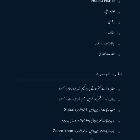
Herald Home
ادارہ دلیل
پالیسی
مقاصد
ہدایات برائے تحریر
ہمارے لکھاری
تازہ تبصرے
جہاں دائرے ختم ہوتے ہیں- نعیم اللہ باجوہ
از
طاہرہ مسعود
جہاں دائرے ختم ہوتے ہیں- نعیم اللہ باجوہ
از
طاہرہ مسعود
جب جذبات خبر بن جائیں – فاطمۃالزہرہ
از
Saba
جب جذبات خبر بن جائیں – فاطمۃالزہرہ
از
نایاب زہرہ
جب جذبات خبر بن جائیں – فاطمۃالزہرہ
از
Zahra khan