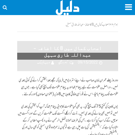
ہوم
<<
اصحاب کمال میں 8 کا اضافہ - عبداللہ طارق سہیل
اصحاب کمال میں 8 کا اضافہ –
عبداللہ طارق سہیل
09/15/2022
تبصرہ لکھیے
ویب ڈیسک
دو روز پہلے عمران خان صاحب نے اپنے انٹرویو میں فرمایا کہ مجھے جلد الیکشن کرانے کی کوئی جلدی
نہیں۔ دراصل یہ حکومت کے لیے پیغام تھا اور یہ پیغام حکومت تک پہنچ بھی گیا ہے۔ جوں ہی
حکومت تک پیغام پہنچا، اس نے فوراً ہی وفاقی کابینہ میں 8 وزیر (بعنوان معاون) اور رکھ لئے۔
یوں کابینہ کی گنتی 75 تک پہنچ گئی۔ یہ بھی گویا حکومت کا جوابی پیغام تھا کہ آپ کو الیکشن کی جلدی
نہیں تو ہمیں بھی جانے کی جلدی نہیں۔ ڈٹ کر اگلے اگست تک حکومت کریں گے اور اگست میں
سوچیں گے کہ اب کیا کرنا ہے۔ جس کی طرف مولانا فضل الرحمن نے یہ دلچسپ مطالبہ کر کے
اشارہ کیا ہے کہ ”ایکسٹینشن“ کی بات چل رہی ہے تو کیوں نہ موجودہ قومی اسمبلی کو بھی سال بھر کی
ایکسٹینشن دے دی جائے۔