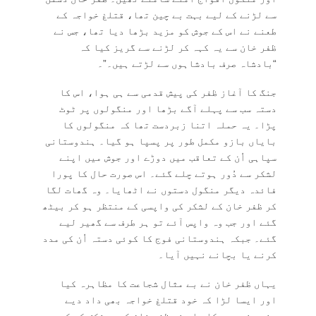
سے لڑنے کے لیے بہت بے چین تھا، قتلغ خواجہ کے
طعنے نے اس کے جوش کو مزید بڑھا دیا تھا، جس نے
ظفر خان سے یہ کہہ کر لڑنے سے گریز کیا کہ
“بادشاہ صرف بادشاہوں سے لڑتے ہیں۔”۔
جنگ کا آغاز ظفر کی پیش قدمی سے ہی ہوا، اس کا
دستہ سب سے پہلے آگے بڑھا اور منگولوں پر ٹوٹ
پڑا۔ یہ حملہ اتنا زبردست تھا کہ منگولوں کا
بایاں بازو مکمل طور پر پسپا ہو گیا۔ ہندوستانی
سپاہی اُن کے تعاقب میں دوڑے اور جوش میں اپنے
لشکر سے دُور ہوتے چلے گئے۔ اس صورت حال کا پورا
فائدہ دیگر منگول دستوں نے اٹھایا۔ وہ گھات لگا
کر ظفر خان کے لشکر کی واپسی کے منتظر ہو کر بیٹھ
گئے اور جب وہ واپس آئے تو ہر طرف سے گھیر لیے
گئے۔ جبکہ ہندوستانی فوج کا کوئی دستہ اُن کی مدد
کرنے یا بچانے نہیں آیا۔
یہاں ظفر خان نے بے مثال شجاعت کا مظاہرہ کیا
اور ایسا لڑا کہ خود قتلغ خواجہ بھی داد دیے
بغیر نہ رہ سکا۔ اس نے ظفر خان کو پیشکش کی کہ وہ