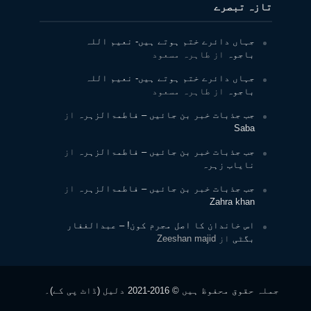
تازہ تبصرے
جہاں دائرے ختم ہوتے ہیں- نعیم اللہ
باجوہ
از
طاہرہ مسعود
جہاں دائرے ختم ہوتے ہیں- نعیم اللہ
باجوہ
از
طاہرہ مسعود
جب جذبات خبر بن جائیں – فاطمۃالزہرہ
از
Saba
جب جذبات خبر بن جائیں – فاطمۃالزہرہ
از
نایاب زہرہ
جب جذبات خبر بن جائیں – فاطمۃالزہرہ
از
Zahra khan
اس خاندان کا اصل مجرم کون! – عبدالغفار
بگٹی
از
Zeeshan majid
جملہ حقوق محفوظ ہیں © 2016-2021 دلیل (ڈاٹ پی کے)۔