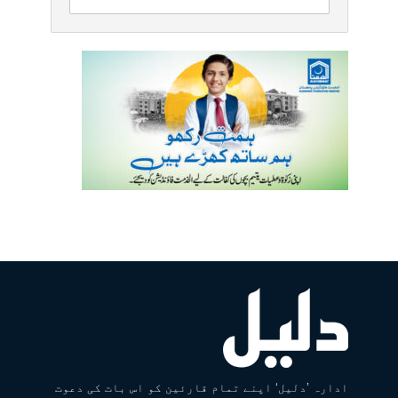
ادارہ ’دلیل‘ اپنے تمام قارئین کو اس بات کی دعوت