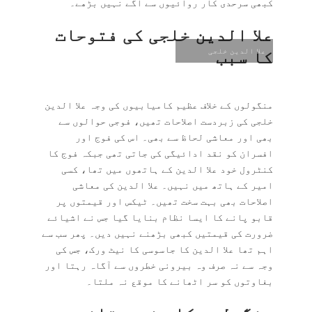
کبھی سرحدی کار روائیوں سے آگے نہیں بڑھے۔
علا الدین خلجی کی فتوحات
علا الدین خلجی
کا سبب
منگولوں کے خلاف عظیم کامیابیوں کی وجہ علا الدین
خلجی کی زبردست اصلاحات تھیں، فوجی حوالوں سے
بھی اور معاشی لحاظ سے بھی۔ اس کی فوج اور
افسران کو نقد ادائیگی کی جاتی تھی جبکہ فوج کا
کنٹرول خود علا الدین کے ہاتھوں میں تھا، کسی
امیر کے ہاتھ میں نہیں۔ علا الدین کی معاشی
اصلاحات بھی بہت سخت تھیں۔ ٹیکس اور قیمتوں پر
قابو پانے کا ایسا نظام بنایا گیا جس نے اشیائے
ضرورت کی قیمتیں کبھی بڑھنے نہیں دیں۔ پھر سب سے
اہم تھا علا الدین کا جاسوسی کا نیٹ ورک، جس کی
وجہ سے نہ صرف وہ بیرونی خطروں سے آگاہ رہتا اور
بغاوتوں کو سر اٹھانے کا موقع نہ ملتا۔