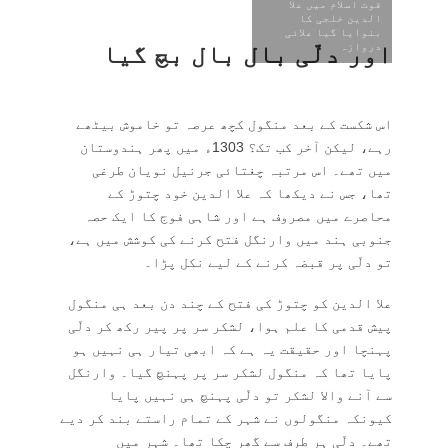
قوت اسلام میں علا
الدین خلجی کا
بنوایا گیا علائی
دروازہ
اور دلّی بال بال بچ گیا
اس شکست کے بعد منگول کچھ عرصہ تو خاموش بیٹھے
رہے، لیکن آخر کب تک؟ 1303ء میں پھر ہندوستان
میں تھے۔ اس مرتبہ چغتائی جرنیل نویان طرغی
تھا، جس نے دیکھا کہ علا الدین خود چتوڑ کے
محاصرے میں مصروف ہے اور شاہی فوج کا ایک حصہ
جنوبی ہند میں وارنگل فتح کرنے کی کوشش میں ہے،
تو دلّی پر قبضہ کرنے کے لیے نکل پڑا۔
علا الدین کو چتوڑ کی فتح کے چند دن بعد ہی منگول
پیش قدمی کا علم ہوا، لشکر سر پر پیر رکھ کر دلّی
پہنچا اور حقیقت یہ ہے کہ ابھی تیار ہی نہیں ہو
پایا تھا کہ منگول لشکر سر پر پہنچ گیا۔ وارنگل
سے آنے والا لشکر تو دلّی پہنچ ہی نہیں پایا
کیونکہ منگولوں نے شہر کے تمام راستے بند کر دیے
تھے۔ دلّی ہر طرف سے گھر چکا تھا۔ شہر میں