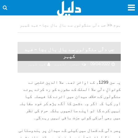
ہوم
<<
جب دلّی منگولوں سے بال بال بچا - فہد کیہر
جب دلّی منگولوں سے بال بال بچا – فہد
کیہر
09/04/2022
تبصرہ لکھیے
فہد کیہر
یہ سن 1299ء کے اواخر تھے۔ علا الدین خلجی نے
کوتوالِ دلّی علا الملک کے مشورے کو رد کرتے ہوئے
منگولوں کے خلاف میدان میں اترنے کا فیصلہ کیا
اور کہا کہ اگر وہ دشمن کا آگے بڑھ کر خود مقابلہ
نہیں کرے گا تو اپنے ساتھیوں بلکہ حرم کی نظر
میں بھی اُس کی کوئی عزت باقی نہیں رہے گی۔
پھر دلّی کے شمال میں کیلی کے میدان پر ہندوستانی
اور منگول افواج آمنے سامنے تھیں۔ ظفر خان دشمن