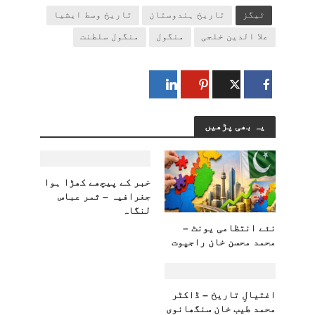
ٹیگز
تاریخ ہندوستان
تاریخ وسط ایشیا
علا الدین خلجی
منگول
منگول سلطنت
یہ بھی پڑھیں
خبر کے پیچھے کھڑا ہوا
جغرافیہ – ثمر عباس
لنگاہ
​نئے انتظامی یونٹ –
محمد محسن خان راجپوت
اغتیالِ تاریخ – ڈاکٹر
محمد طیب خان سنگھانوی