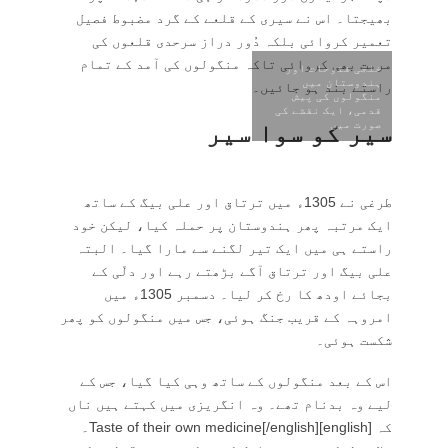
بھیجتا۔ اس نے سیری کے قلعے کے گرد مضبوط فصیل
تعمیر کروائی بلکہ دُور دراز سرحدی قلعوں کی
مرمت بھی کروائی تاکہ منگولوں کی آمد کے تمام
خلجی فتوحات اور
ہندوستان میں
راستے بند ہو جائیں۔
منگولوں کی پیش
قدمی، ایک نقشے کی
صورت میں
سیر کو سوا سیر
طرغی نے 1305ء میں ترتاق اور علی بیگ کے ساتھ
ایک مرتبہ پھر ہندوستان پر حملہ کیا، لیکن خود
راستے ہی میں ایک تیر لگنے سے مارا گیا۔ البتہ
علی بیگ اور ترتاق آگے بڑھتے رہے اور دلّی کے
بجائے اودھ کا رخ کر لیا۔ دسمبر 1305ء میں
امروہہ کے قریب جنگ ہوئی، جس میں منگولوں کو پھر
شکست ہوئی۔
اس کے بعد منگولوں کے ساتھ وہی کیا گیا، جس کے
لیے وہ بدنام تھے۔ وہ انگریزی میں کہتے ہیں ناں
کہ [english]Taste of their own medicine[/english]۔