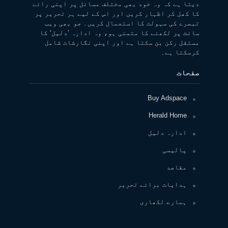
دیتا ہے کہ وہ خود بھی مختلف مسائل پر اپنی رائے
کا کھل کر اظہار کریں اور اس کے لیے ہر تحریر پر
تبصرے کی سہولت کا استعمال کریں۔ جو بھی ویب
سائٹ پر لکھنے کا متمنی ہو، وہ ادارہ ’دلیل‘ کا
مستقل رکن بن سکتا ہے اور اپنی نگارشات شامل
کرسکتا ہے۔
صفحات
Buy Adspace
Herald Home
ادارہ دلیل
پالیسی
مقاصد
ہدایات برائے تحریر
ہمارے لکھاری