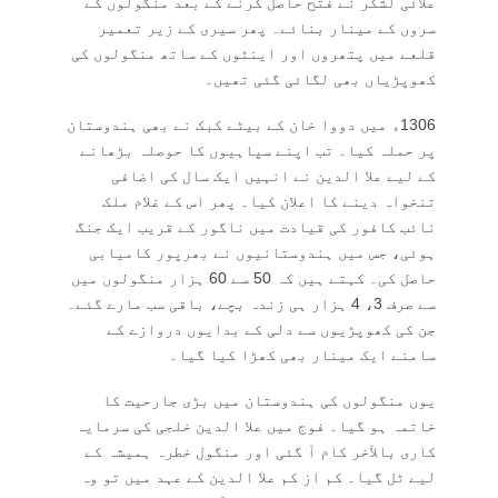
علائی لشکر نے فتح حاصل کرنے کے بعد منگولوں کے
سروں کے مینار بنائے۔ پھر سیری کے زیر تعمیر
قلعے میں پتھروں اور اینٹوں کے ساتھ منگولوں کی
کھوپڑیاں بھی لگائی گئی تھیں۔
1306ء میں دووا خان کے بیٹے کبک نے بھی ہندوستان
پر حملہ کیا۔ تب اپنے سپاہیوں کا حوصلہ بڑھانے
کے لیے علا الدین نے انہیں ایک سال کی اضافی
تنخواہ دینے کا اعلان کیا۔ پھر اس کے غلام ملک
نائب کافور کی قیادت میں ناگور کے قریب ایک جنگ
ہوئی، جس میں ہندوستانیوں نے بھرپور کامیابی
حاصل کی۔ کہتے ہیں کہ 50 سے 60 ہزار منگولوں میں
سے صرف 3، 4 ہزار ہی زندہ بچے، باقی سب مارے گئے۔
جن کی کھوپڑیوں سے دلی کے بدایوں دروازے کے
سامنے ایک مینار بھی کھڑا کیا گیا۔
یوں منگولوں کی ہندوستان میں بڑی جارحیت کا
خاتمہ ہو گیا۔ فوج میں علا الدین خلجی کی سرمایہ
کاری بالآخر کام آ گئی اور منگول خطرہ ہمیشہ کے
لیے ٹل گیا۔ کم از کم علا الدین کے عہد میں تو وہ