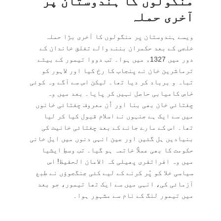
منگولوں کا ہندوستان پر
آخری حملہ
ویسے ہندوستان پر منگولوں کا آخری بڑا حملہ
خلجی کے بعد حکمران بننے والے تغلق خاندان کے
دور میں 1327ء میں ہوا۔ تب دووا تیمور کے بیٹے
ترماشرین خان نے پنجاب کا رخ کیا اور لاہور کو
تباہ و برباد کر دیا تھا۔ لیکن اس سے آگے وہ کوئی
خاص کامیابی حاصل نہیں کر پایا۔ بعد میں وہ
چغتائی خان بھی بنا اور اُن معروف چغتائی خانوں
میں سے ایک ہے جنہوں نے اسلام قبول کیا کر لیا
تھا۔ اس کے مارے جانے کے بعد چغتائی خانیت کی
بنیادیں ہل گئیں اور عین انہی دنوں میں ایل خانی
حکومت کا بھی عملاً خاتمہ ہو گیا۔ تب وسطِ ایشیا
میں وہ افراتفری پھیلی کہ الامان الحفیظ! اس
سیاسی خلا کو پُر کرنے کے لیے کئی جنگجوؤں نے طبع
آزمائی کی، انہی میں سے ایک تھا تیمور، جو بعد
میں تیمور لنگ کے نام سے مشہور ہوا۔