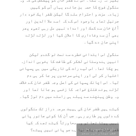
منگول فوج کا حصہ بن جائے، یہاں اُس کو کہیں
زیادہ عزت و احترام ملے گا لیکن ظفر ایک خود دار
جرنیل تھا، باوجود اس کے کہ اسے علا الدین اور
اُلغ خان سے کمک اور امداد نہیں مل رہی تھی، پھر
بھی اُن سے وفاداری کا اعلان کیا اور لڑتے لڑتے
اپنی جان دے گیا۔
منگول اس ابتدائی خطرے سے نمٹ تو گئے، لیکن
انہیں ہندوستانی لشکر کی طاقت کا بخوبی اندازہ
ہو چکا تھا۔ اس لیے رات کی تاریکی میں ہی پسپائی
اختیار کر لی اور اپنی سرحدوں پر جا کر ہی دم
لیا۔ اس اچانک پسپائی کی اصل وجہ ظفر خان کے خلاف
لڑتے ہوئے قتلغ خواجہ کا زخمی ہو جانا تھا اور
وہ وطن پہنچنے سے پہلے ہی راستے میں دم توڑ گیا۔
کہتے ہیں ظفر خان کی ہیبت عرصہ دراز تک منگولوں
کے دلوں پر طاری رہی۔ جب اُن کا کوئی جانور پانی
نہیں پیتا تھا تو وہ محاورتاً کہتے تھے کہ کیا
دلّی کا مشہورِ زمانہ
ظفر خان کو دیکھ لیا ہے جو پانی نہیں پیتے؟
قطب مینار اور مسجدِ