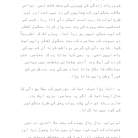
ضروریات زندگی کی چیزوں کی سخت قلت تھی۔ نواحی
علاقے منگولوں کے چھاپوں کی زد میں تھے اور بُری
طرح لوٹے جا رہے تھے، لیکن دلّی ڈٹا رہا۔ شہر کی
خندقیں سخت پہرے کی وجہ سے پار کرنا منگول لشکر
کے لیے ممکن نہیں ہو رہا تھا۔ یہاں تک کہ تقریباً
دو مہینے کے محاصرے کے بعد منگول لشکر واپس لوٹ
گیا۔ شاید دلّی کی گرمی برداشت کرنا اُن کے بس کی
بات نہیں تھی۔ یہ بھی کہا جاتا ہے کہ محاصرہ ختم
کرنے کی ایک وجہ اُدھر چغتائی سلطنت میں سیاسی
معاملات کا بگڑ جانا تھا، جس کی وجہ سے طرغی کو
فوراً وطن واپس جانا پڑا۔
یہ اتنا بڑا حملہ تھا کہ مؤرخین کے مطابق دلّی کا
حال ایسا تھا کہ اگر یہ محاصرہ مزید ایک ماہ
جاری رہتا تو دلّی پکے ہوئے پھل کی طرح منگولوں
کی گود میں جا گرتا۔
اس مرتبہ بال بال بچنے کے بعد علا الدین نے نئی
فتوحات کے لیے خود میدان میں جانا چھوڑ دیا اور
اپنے جرنیلوں اور امرا کو ہی مختلف مہمات پر