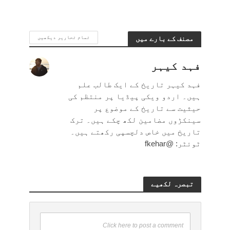
مصنف کے بارے میں
تمام تحاریر دیکھیں
فہد کیہر
فہد کیہر تاریخ کے ایک طالب علم
ہیں۔ اردو ویکی پیڈیا پر منتظم کی
حیثیت سے تاریخ کے موضوع پر
سینکڑوں مضامین لکھ چکے ہیں۔ ترک
تاریخ میں خاص دلچسپی رکھتے ہیں۔
ٹوئٹر: @fkehar
تبصرہ لکھیے
Click here to post a comment