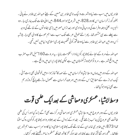
طاہریوں میں سب سے زیادہ شہرت و نیک نامی طاہر بن حسین کے بیٹے عبد اللہ بن طاہر نے پائی۔
بطور گورنر خراسان اس کا دور 828ء میں شروع ہوا اور 844ء میں اپنی وفات تک جاری رہا۔ وہ
الجزیرہ، یعنی دجلہ و فرات کی درمیانی وادی اور بعد ازاں مصر میں بڑی بغاوتوں کے خاتمے کی وجہ
سے پہلے سے ہی مشہور تھا۔ پھر اتنے طویل عرصے تک سب سے اہم صوبے کا والی بھی رہا۔بلاشبہ
اُس دور میں عبد اللہ بن طاہر سے زیادہ طاقتور کوئی شخصیت پوری اسلامی دنیا میں نہیں تھی۔
عبد اللہ نے مرو کے بجائے نیشاپور کو اپنا دارالحکومت بنایا۔ یہ مرو سے 160 میل جنوب مغرب
میں واقع شہر ہے۔ مرو تو موجودہ ترکمنستان میں ہے لیکن نیشاپور ایران میں واقع ہے۔
عبد اللہ کے دور میں جہاں وسطِ ایشیا و خراسان میں نئے عہد کا آغاز ہوا، وہیں خوشحالی بھی بہت آئی۔
ایک اندازے کے مطابق اس کے دور میں صرف خراسان سے محصول ساڑھے پانچ کروڑ درہم
سے بھی زیادہ ہو گیا تھا۔
وسط ایشیا، عسکری و معاشی کے بعد ایک علمی قوت
طاہریوں کے دورِ عروج میں وسطِ ایشیا عسکری اور معاشی مرکز سے بھی آگے بڑھ گیا اور اُس کی علمی
طاقت بھی عروج کی جانب بڑھنے لگی۔ بغداد کے زوال کے بعد بھلا مرو اور نیشاپور کو کون روک سکتا
تھا؟ 873ء میں طاہری خاندان کے خاتمے تک نیشاپور اسلامی دنیا کا دوسرا سب سے اہم شہر بن
چکا تھا۔علمی اور ثقافتی لحاظ سے نیشاپور بغداد کی ٹکر کا شہر تھا بلکہ مسلم دنیا میں فلسفے کا مرکز تھا۔