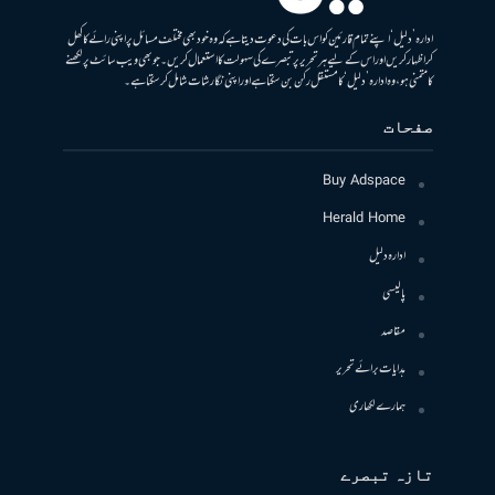
ادارہ ’دلیل‘ اپنے تمام قارئین کو اس بات کی دعوت دیتا ہے کہ وہ خود بھی مختلف مسائل پر اپنی رائے کا کھل
کر اظہار کریں اور اس کے لیے ہر تحریر پر تبصرے کی سہولت کا استعمال کریں۔ جو بھی ویب سائٹ پر لکھنے
کا متمنی ہو، وہ ادارہ ’دلیل‘ کا مستقل رکن بن سکتا ہے اور اپنی نگارشات شامل کرسکتا ہے۔
صفحات
Buy Adspace
Herald Home
ادارہ دلیل
پالیسی
مقاصد
ہدایات برائے تحریر
ہمارے لکھاری
تازہ تبصرے