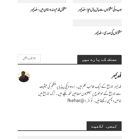
جب دلّی منگولوں سے بال بال بچا – فہد کیہر
منگول قدم ہندوستان میں – فہد کیہر
منگولوں کی صدی – فہد کیہر
تمام تحاریر دیکھیں
مصنف کے بارے میں
فہد کیہر
فہد کیہر تاریخ کے ایک طالب علم ہیں۔ اردو ویکی پیڈیا پر منتظم کی حیثیت
سے تاریخ کے موضوع پر سینکڑوں مضامین لکھ چکے ہیں۔ ترک تاریخ میں
خاص دلچسپی رکھتے ہیں۔ ٹوئٹر: @fkehar
تبصرہ لکھیے