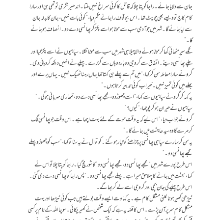
جان سے دلایا جائے۔ راجا کو پتا چلا کہ قاتل کا کوئی سراغ نہیں ملتا۔ اندھیر نگری تو تھی ہی اور سارا
کام کاج تو ویسے بھی چوپٹ تھا۔ اس بیوقوف راجا نے حکم دیا، “کوئی بات نہیں، جان کا بدلہ جان
سے لیا جائے گا۔ شہر میں جو آدمی سب سے موٹا ہو اسے پکڑ کر پھانسی دے دو۔ انصاف ہو جائے
گا۔”
ٹکے سیر مٹھائی کھا کر موٹا ہونے والا چیلا ہی شہر میں سب سے موٹا نکلا۔ سپاہیوں نے اسے پکڑ لیا اور
چلے پھانسی دینے۔ اتفاق سے گرو جی دوبارہ وہاں سے گزرے۔ چیلے نے انہیں دیکھ کر دہائی دی۔
گرو نے سارا معاملہ سن کر کہا، “میں تم سے پہلے ہی کہتا تھا یہاں رہنا ٹھیک نہیں۔ یہاں برے اور
بھلے میں کوئی تمیز نہیں۔ خیر اب کوئی تدبیر کرتا ہوں۔”
یہ کہہ کر گرو نے سپاہیوں سے کہا، “اسے چھوڑ دو، مجھے پھانسی دے دو، تمھاری مہربانی ہوگی۔”
سپاہیوں نے حیران ہو کر پوچھا، “کیوں؟”
گرو نے جواب دیا، “اس لیے کہ یہ وقت موت کے لئے بہت اچھا ہے۔ اس وقت جو پھانسی لگ
کر مرے گا وہ سیدھا جنّت میں جائے گا۔”
یہ سن کر سارے سپاہی پھانسی پر چڑھنے کو تیار ہو گئے۔کوتوال نے یہ سنا تو کہا، “سب کو چھوڑو پہلے
مجھے پھانسی دو۔”
اس طرح پورے شہر میں “مجھے پھانسی دو، مجھے پھانسی دو” کا شور مچ گیا۔راجا کو پتا چلا تو اس نے
کہا، “جنّت میں جانے کا پہلا حق میرا ہے۔ پہلے مجھے پھانسی دو۔”پس راجا کو پھانسی دے دی گئی۔
اس طرح چیلے کی جان بچی اور گرو جی اسے لے کر بھاگے۔
ٹیڑھی کھیر ہونا یعنی مشکل کام ہے۔ یہ کہاوت ایسے وقت بولتے ہیں جب کوئی ٹیڑھا اور بہت
مشکل کام سر پر آن پڑے۔ اس کا قصّہ یہ ہے کہ ایک شخص نے کھیر پکائی۔ سوچا اللہ کے نام پر کسی