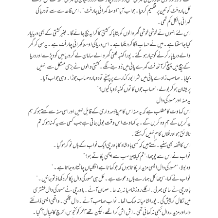
فٹ تو فوراً دونوں کناروں کی گہرائی یعنی دو اور دو چار فٹ اور درمیان کی گہرائی آٹھ فٹ جمع کر کے
کل بارہ فٹ کو تین پر تقسیم کر دیا۔ جواب آیا “اوسط گہرائی چار فٹ”۔ اس قاعدے سے تو دریا کی
گہرائی بالکل کم تھی۔
اس لئے انہوں نے خوشی خوشی گھر والوں کو بتایا کہ کشتی کا کرایہ بچ جائے گا۔ بغیر کشتی کے بھی دریا پار
کیا جا سکتا ہے۔ میں نے حساب لگا کر دیکھا ہے۔ اس دریا کی اوسط گہرائی چار فٹ ہے۔ یہ سن کر گھر
والے دریا پار کرنے کو تیار ہو گئے۔ پورا کنبہ یعنی گھر والے سامان لے کر دریا میں کود پڑے اور دریا
کے بیچ میں پہنچ کر آٹھ فٹ گہرے پانی میں ڈوبنے لگے۔ کشتی والوں نے بڑی مشکل سے انہیں
بچایا۔ صاحب زادے پانی میں شرابور کنارے پر پہنچے تو دوبارہ حساب جوڑا۔ وہی جواب آیا۔
پریشان ہو کر بولے، “حساب جوں کا توں کنبہ ڈوبا کیوں؟”
یہ منہ اور مسور کی دال
اس کہاوت کا مطلب ہے کہ یہ منہ اس کام یا ذمہ داری کے قابل نہیں اور اسی منہ سے کہتے ہو کہ ہم
یہ کریں گے ہم وہ کریں گے۔ یہ کہاوت اس وقت بولی جاتی ہے جب کسی سے یہ کہنا ہو کہ تم
نالائق ہو اور فلاں کام نہیں کر سکتے۔
اس کا قصّہ بھی سنیے۔ کہتے ہیں کہ کسی بادشاہ کا باورچی ایک نواب کے ہاں نوکر ہوگیا۔
نواب نے اس سے پوچھا، “تم کیا چیز سب سے اچھی پکاتے ہو؟”
وہ بولا، “مسور کی دال ایسی مزید ار پکاتا ہوں کہ جو کھاتا ہے انگلیاں چاٹتا رہ جاتا ہے۔”
نواب نے کہا، “اچھا کل ہمارے ہاں دعوت ہے۔ کل ہی مسور کی دال پکا کر دکھاؤ تو جانیں۔”
باورچی نے حامی بھر لی۔ اگلے روز شامیانہ بندھا۔ مہمان آئے۔ باورچی نے مسور کی دال طشتری
میں نکال کر پیش کی۔ پورا شامیانہ مہک اٹھا۔ نواب صاحب آئے۔ دال چکھی۔ واقعی ایسی ذائقے
دار اور مزیدار دال کبھی نہ کھائی تھی۔ اش اش کر اٹھے، لیکن تھے آخر کو کنجوس، خرچ کا خیال آگیا۔