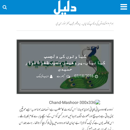
ہوم
<<
کہاوتوں کی دِلچسپ کہانیاں..پروفیسر مجیب ظفر انوار حمیدی
کہاوتوں کی دِلچسپ
کہانیاں..پروفیسر مجیب ظفر انوار
حمیدی
07/18/2016
تبصرے
ویب ڈیسک
“دودھ کا دودھ پانی کا پانی ہونا یا ہوجانا” اس کہاوت کا مطلب ہے انصاف ہونا اور یہ ایسے موقع پر
بولی جاتی ہے جب سچ اور جھوٹ الگ ہوجائیں اورہر کسی کو اس کے اچھے یا برے کام کا بدلا ملے۔
اس کا قصہ یوں ہے کہ ایک گوالا بڑا بے ایمان تھا اور دودھ میں پانی ملا کر بیچا کرتا تھا۔ بہت جلد اس
نے اچھے خاصے پیسے جمع کر لئے۔