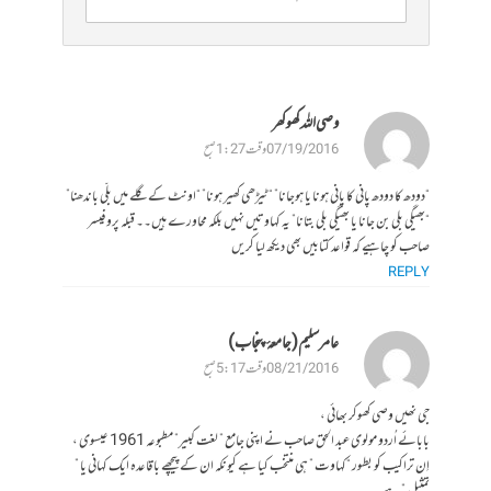
وصی اللہ کھوکھر
07/19/2016 وقت 1:27 صبح
“دودھ کا دودھ پانی کا پانی ہونا یا ہوجانا” “ٹیڑھی کھیر ہونا” “اونٹ کے گلے میں بلّی باندھنا”
“بھیگی بلی بن جانا یا بھیگی بلی بتانا” یہ کہاوتیں نہیں بلکہ محاورے ہیں۔۔ قبلہ پروفیسر
صاحب کو چاہیے کہ قواعد کتابیں بھی دیکھ لیا کریں
REPLY
عامر سلیم ( جامعۂ پنجاب )
08/21/2016 وقت 5:17 صبح
جی نھیں وصی کھوکر بھائی ،
بابائے اُردو مولوی عبد الحق صاحب نے اپنی جامع ” لغت کبیر” مطبوعہ 1961 عیسوی ،
اِن تراکیب کو بطور “کہاوت ” ہی منتخب کیا ہے کیونکہ ان کے پیچھے باقاعدہ ایک کہانی یا ”