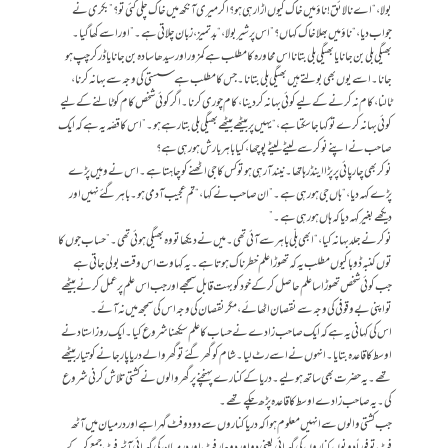
بولا، “اے نالائق! ناؤ میں خاک کیوں اڑا رہی ہو؟ اگر میری آنکھ میں خاک چلی گئی تو؟”بکری نے
جواب دیا، “ناؤ میں بھلا خاک کہاں؟”اس پر شیر بولا، “بد تمیز، زبان چلاتی ہے۔” اور اسے کھا گیا۔
بھیگی بلی بن جانا یا بھیگی بلی بتانا اس محاورہ کا مطلب ہے کمزور اور سیدھا سادہ بن جانا یا ڈر کر چپ ہو
جانا۔ اسے یوں بھی بولتے ہیں بھیگی بلی بتانا۔ جس کا مطلب ہے سستی کی وجہ سے بہانہ کرنا،
ٹالنا، کام نہ کرنے کے لیے کوئی بہانہ کر دینا، کام چوری کرنا۔ اگر کوئی شخص کام کو ٹالنے کے لیے
کوئی بہانہ کرے تو کہا جاسکتا ہے، “یہیں پر بیٹھے بیٹھے بھیگی بلی بتا رہے ہو۔” اس کا قصّہ یہ ہے کہ ایک
صاحب نے اپنے نوکر سے لیٹے لیٹے پوچھا، کیا باہر بارش ہو رہی ہے؟
نوکر بھی چارپائی پر پڑا اینڈ رہا تھا۔ نیند آ رہی ہو تو کس کا جی اٹھنے کو چاہتا ہے۔اس نے وہیں پڑے
پڑے کہہ دیا، “ہاں جی ہو رہی ہے۔” ان صاحب نے کہا، “تم عجیب آدمی ہو۔ باہر گئے نہیں اور
دیکھے بغیر کہہ دیا کہ ہاں ہو رہی ہے۔”
نوکر نے جلد بہانہ کیا، “ابھی بلّی باہر سے آئی تھی۔ میں نے دیکھا تو وہ بھیگی ہوئی تھی۔” حساب جوں کا
توں کنبہ ڈوبا کیوں مطلب یہ کہ تھوڑا علم خطرناک ہوتا ہے۔یہ کہاوت اس وقت بولی جاتی ہے
جب کوئی شخص تھوڑا سا علم حاصل کر کے خود کو بہت قابل سمجھے اور جب اس علم پر عمل کرنے بیٹھے
تو اپنی بے وقوفی کی وجہ سے نقصان اٹھائے، مگر نقصان کی وجہ اس کی سمجھ میں نہ آئے۔
اس کی کہانی یہ ہے کہ ایک صاحب زادے نے حساب کا علم سیکھنا شروع کیا۔ ایک روز استاد نے
اوسط کا قاعدہ بتایا۔ انہوں نے اسے رٹ لیا۔ شام کو گھر گئے تو گھر والے دریا پار جانے کو تیار بیٹھے
تھے۔ یہ حضرت بھی ساتھ ہو لیے۔ دریا کے کنارے پہنچنے پر گھر والوں نے کشتی تلاش کرنی شروع
کی۔ یہ صاحب زادے اوسط کا قاعدہ پڑھ چکے تھے۔
جب کشتی والوں سے انہیں معلوم ہوا کہ دریا کناروں سے دو دو فٹ گہرا ہے اور درمیان میں آٹھ