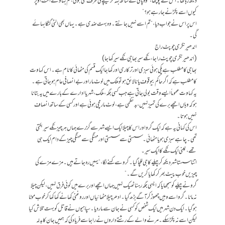
دیکھ رہا تھا۔ اس نے پوچھا، “وہ پانی کے ساتھ بہہ کر نیچے کی طرف گئی ہوگی، تم بہاؤ کے الٹ اوپر
کیوں اسے پکڑنے جا رہے ہو؟”
اس پر اس نے جواب دیا، “تم اسے نہیں جانتے۔ وہ بہت ضدی ہے۔ یہاں بھی الٹی گنگا بہائے
گی۔
اندھیر نگری چوپٹ راج
( اندھیر نگری چوپٹ راجا، ٹکے سیر بھاجی ٹکے سیر کھاجا)
بھاجی کا مطلب ہے پکی ہوئی سبزی اور ترکاری اور کھاجا ایک قسم کی مٹھائی کا نام ہے۔ اس کہاوت
کا مطلب ہے کہ اگر حاکم بیوقوف یا نالائق ہو تو ملک میں لوٹ مار اور بے انصافی عام ہو جاتی ہے۔
یہ کہاوت عموماً ایسے وقت بولی جاتی ہے جب کسی جگہ، ملک، شہر یا ادارے کے بارے میں یہ بتانا
ہو کہ وہاں اچھے برے کی تمیز نہیں، بد نظمی ہے، لوٹ مار مچی ہوئی ہے اور کسی کے ساتھ انصاف
نہیں ہوتا۔
اس کی کہانی یہ ہے کہ ایک گرو اور اس کا چیلا ایک ایسے شہر سے گزرے جہاں ہر چیز ٹکے سیر بکتی
تھی۔ چاہے سبزی ہو یا مٹھائی۔ سستی سے سستی اور مہنگی سے مہنگی چیز کے دام ایک ہی
تھے، یعنی ایک ٹکے کا ایک سیر۔
اتنا سستا شہر دیکھ کر چیلے کا جی للچا گیا۔ گرو سے کہنے لگا، “یہیں رہ جاتے ہیں۔ مزے مزے کی
چیزیں خوب پیٹ بھر کر کھایا کریں گے۔”
گرو نے چیلے کو سمجھایا کہ ایسی جگہ رہنا ٹھیک نہیں جہاں اچھے اور برے میں کوئی فرق نہیں، لیکن چیلا
نہ مانا۔ گرو اسے وہیں چھوڑ کر آگے بڑھ گیا۔ ادھر چیلا مٹھائیاں اور روغنی کھانے کھا کھا کر خوب موٹا
ہوگیا۔ ایک دن شہر میں ایک شخص کو کسی نے جان سے مار دیا۔ سپاہیوں نے قاتل کو بہت تلاش کیا
لیکن اسے نہ پکڑسکے۔ مرنے والے کے رشتے داروں نے راجا سے فریاد کی کہ ہمیں جان کا بدلہ