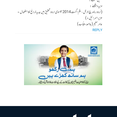
تمثیل ” ہے ۔
مزید دیکھئے :
(اُردو ریسرچ جرنل ، یکم اگست 2014 عیسوی اردو تحقیق میں جدید ذرائع کا استعمال ٭
عزیر اسرائیل٭)
عامر سلیم ( جامعۂ پنجاب )
REPLY