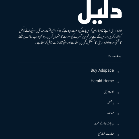
ادارہ ’دلیل‘ اپنے تمام قارئین کو اس بات کی دعوت دیتا ہے کہ وہ خود بھی مختلف مسائل پر اپنی رائے کا کھل
کر اظہار کریں اور اس کے لیے ہر تحریر پر تبصرے کی سہولت کا استعمال کریں۔ جو بھی ویب سائٹ پر لکھنے
کا متمنی ہو، وہ ادارہ ’دلیل‘ کا مستقل رکن بن سکتا ہے اور اپنی نگارشات شامل کرسکتا ہے۔
صفحات
Buy Adspace
Herald Home
ادارہ دلیل
پالیسی
مقاصد
ہدایات برائے تحریر
ہمارے لکھاری