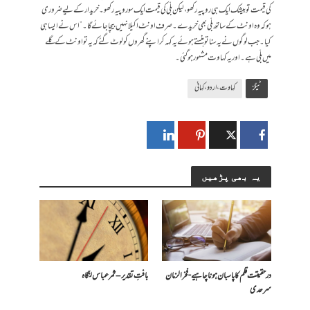
کی قیمت تو بیشک ایک ہی روپیہ رکھو، لیکن بلّی کی قیمت ایک سو روپیہ رکھو۔ خریدار کے لیے ضروری
ہو کہ وہ اونٹ کے ساتھ بلّی بھی خریدے۔ صرف اونٹ اکیلا نہیں بیچا جائے گا۔” اس نے ایسا ہی
کیا۔ جب لوگوں نے یہ سنا تو ہنستے ہوئے یہ کہہ کر اپنے گھروں کو لوٹ گئے کہ یہ تو اونٹ کے گلے
میں بلّی ہے۔ اور یہ کہاوت مشہور ہو گئی۔
ٹیگز
کہاوت، اردو، کہانی
یہ بھی پڑھیں
درحقیقت قلم کا پاسبان ہونا چاہیے- فخرالزمان
بافتِ تقدیر – ثمر عباس لنگاہ
سرحدی