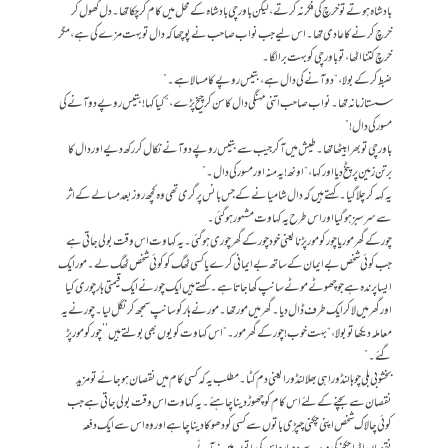
بادشاہ ہوتے تو خرچ کی فکر نہ کرتے، لیکن باورچی بادشاہ کے محل میں کام کر چکا تھا۔ دل کھول کر
خرچ کرنے کا عادی تھا۔ اس لیے جب نواب صاحب نے پوچھا کہ دال تو بہت مزے کی ہے، مگر
خرچ کتنا اٹھا، تو باورچی کو بہت برا لگا۔
ضبط کر کے بولا، “دو آنے کی دال ہے، بتیس روپے کا مسالا ہے۔”
سستا زمانہ تھا۔ نواب صاحب اتنی مہنگی دال کا سن کر چیخ پڑے، “کیا کہا! بتیس روپے دو آنے کی
مسور کی دال!”
باورچی تو بھرا بیٹھا تھا۔ طیش میں آکر جیب سے بتیس روپے دو آنے نکال کر رکھ دیے اور دال کا
برتن زمین پر پٹخ دیا اور کہا، “اونھ! یہ منہ اور مسور کی دال۔”
یہ کہہ کر چلا گیا۔ کہتے ہیں کہ دال شامیانے کے جس بانس پر گری تھی وہ کچھ روز بعد مسالے کے اثر
سے سر سبز ہوگیا اور اس طرح یہ کہاوت مشہور ہوگئی۔
چور کے گھر مور یا چور کو مور پڑنا یعنی خود چور کے گھر چوری ہو گئی۔ یہ کہاوت اس وقت بولی جاتی ہے
جب کوئی شخص بے ایمان کے ساتھ بے ایمانی کرے یا کسی ٹھگ کو کوئی شخص ٹھگ لے۔ مور ایک
ایسا پرندہ ہے جو چھوٹے موٹے سانپ کھا جاتا ہے۔ کہتے ہیں ایک چور نے ایک قیمتی ہار چوری کیا
اور گھر میں لا کر ایک طرف ڈال دیا۔ گھر میں مور تھا۔ مور نے ہار کو سانپ سمجھ کر نگل لیا۔ چور نے یہ
معاملہ دیکھا تو بولا، “بہت خوب! چور کے گھر مور۔” اس کہاوت کو یوں بھی بولتے ہیں ’’چورکو مور پڑ
گئے۔”
بخشو بی بلی چوہا لنڈورا ہی بھلا لنڈورا یعنی دم کٹا۔ مطلب یہ کہ کسی کام میں نقصان ہو جائے تو مزید
نقصان سے بچنے کے لئے اس کام کو چھوڑ دینا چاہئے۔یہ کہاوت اس وقت بولی جاتی ہے جب
کوئی چالاک شخص اپنی چکنی چپڑی باتوں سے کسی کو دھوکا دینا چاہے اور وہ اس سے ایک دفعہ