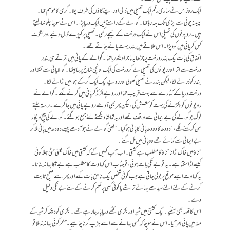
ایک روز اس نے ساری رقم ایک تھیلی میں ڈالی اور اپنے گاؤں کی طرف چلا۔ گرمی کا موسم تھا۔
پسینہ چوٹی سے ایڑی تک بہہ رہا تھا۔ گوالے کے راستے میں ایک دریا پڑا۔ اس نے سوچا چلو نہا لیتے
ہیں۔ روپوئوں کی تھیلی اس نے ایک درخت کے نیچے رکھی۔ تھیلی پر کپڑے ڈال دئیے اور لنگوٹ
کس کر پانی میں کود پڑا۔ اس علاقے میں بندر بہت پائے جاتے تھے۔
اتفاق کی بات ایک بندر درخت پر چڑھا یہ ماجرا دیکھ رہا تھا۔ گوالے کے پانی میں اترتے ہی بندر
درخت سے اترا اور رپوئوں کی تھیلی لے کر درخت کی ایک اونچی شاخ پر جا بیٹھا۔ گوالا پانی سے نکلا اور
بندر کو ڈرانے لگا، لیکن بندر نے تھیلی کھولی اور روپے ایک ایک کر کے ہوا میں اڑانے لگا۔
درخت دریا کے کنارے سے بہت قریب تھا اور روپے اُڑ اُڑ کر پانی میں گرنے لگے۔ گوالے نے
روپوئوں کو پکڑنے کی بہت کوشش کی، لیکن پھر بھی آدھے روپے پانی میں جا گرے۔ راستہ چلتے
لوگ جو گوالے کی بے ایمانی سے واقف تھے اور یہ تماشادیکھنے لئے جمع ہوگئے۔ گوالے کی چیخ و پکار
سن کر کہنے لگے،”دودھ کا دودھ پانی کا پانی ہوگیا۔” یعنی گوالے نے جو آدھے پیسے دودھ میں پانی ملا کر
بے ایمانی سے کمائے تھے وہ پانی میں مل گئے۔
“ناؤ میں خاک اڑانا” ناؤ کا مطلب ہے کشتی۔ اب آپ کہیں گے کہ کشتی میں خاک یعنی مٹی بھلا کوئی
کیسے اڑا سکتا ہے۔ یہ تو بے تکی بات ہوئی، تو جناب اس کہاوت کا مطلب ہے بے تکا بہانہ بنانا۔
یہ کہاوت ایسے موقع پر بولی جاتی ہے جب کوئی شخص ایک نا حق بات کہے اور پھر اسے صحیح ثابت
کرنے کے لئے الٹے سیدھے بہانے تراشے یا کوئی کسی پر ظلم کرنے کے لئے بے تکی دلیل
دے۔
اس کا قصہ بھی سنئیے۔ ایک کشتی میں شیر اور بکری اکٹھے دریا پار جارہے تھے۔ بکری کو دیکھ کر شیر کے
منہ میں پانی بھر آیا۔ اس نے سوچا کہ کسی بہانے سے اسے ہڑپ کرنا چاہیے۔ آخر کوئی بہانہ نہ ملا تو