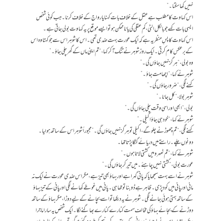
نہیں کھا سکتا۔”
اس کہاوت کا مطلب ہے عقل کے خلاف بات کہنا یا رواج کے خلاف کرنا۔ جب کوئی شخص
ایسی بات کہے جو بالکل الٹی،کم عقلی کی یا ناممکن ہو تو ایسے موقع پر یہ کہاوت بولی جاتی ہے۔
اس کہاوت کا پسِ منظر یہ ہے کہ ایک عورت بہت ضدی تھی۔ اس کا شوہر اس سے جو کہتا وہ اس
کے برعکس کام کرتی۔ ایک روز شوہر نے تنگ آ کر کہا، “تم اپنی ماں کے گھر چلی جاؤ۔”
وہ بولی، “ہرگز نہیں جاؤں گی۔”
شوہر نے کہا، “اچھا مت جاؤ۔”
کہنے لگی، “ضرور جاؤں گی۔”
شوہر بولا، “کل جانا۔”
بولی، “ابھی اور اسی وقت چلی جاؤں گی۔”
شوہر نے کہا، “خود ہی جاؤ اکیلی۔”
کہنے لگی، “تم چھوڑنے چلو گے، اکیلی تو ہرگز نہیں جاؤں گی۔” مجبوراً شوہر اس کے ساتھ ہولیا۔
دونوں چلے۔ راستے میں دریائے گنگا پڑتا تھا۔
شوہر نے کہا، “تم ٹھہرو میں کشتی لاتا ہوں۔”
عورت بولی، “کشتی نہیں چاہئے۔ میں تیر کر جاؤں گی۔”
شوہر نے اسے بہت سمجھایا کہ پانی گہرا ہے اور بہاؤ بھی تیز ہے، مگر اس ضدی عورت نے ایک نہ
مانی اور پانی میں کود پڑی۔ ظاہر ہے ڈوبنا تو تھا ہی۔ پانی میں غوطے کھانے لگی اور پانی کے تیز بہاؤ
کے ساتھ بہتی ہوئی جانے لگی۔ شوہر نے یہ دیکھا تو اسے بچانے کے لیے دوڑا، مگر بہاؤ کے ساتھ
دوڑنے کے بجائے بہاؤ کی مخالف سمت کنارے کنارے بھاگنے لگا۔ ایک شخص یہ سارا ماجرا