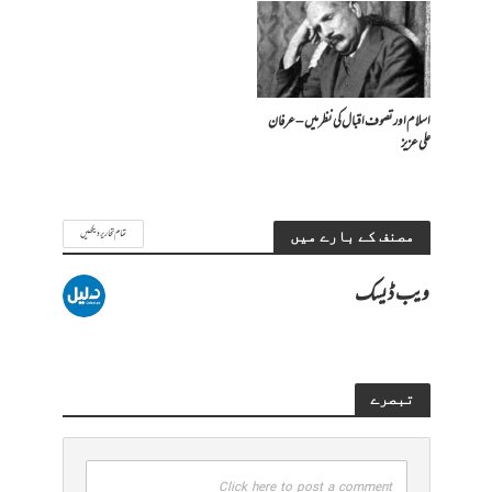
اسلام اور تصوف اقبال کی نظر میں – عرفان
علی عزیز
تمام تحاریر دیکھیں
مصنف کے بارے میں
ویب ڈیسک
تبصرے
Click here to post a comment