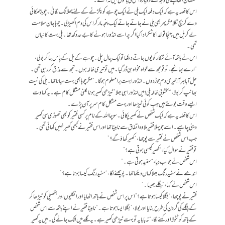
نقصان اٹھا چکنے کی وجہ سے دوبارہ اس کی باتوں میں نہ آئے۔
اس کا قصہ یہ ہے کہ ایک دفعہ ایک بلی نے ایک چوہے کو پکڑنے کے لئے چھلانگ لگائی۔ چوہا جھکائی
دے کر بچ نکلا مگر پھر بھی بلی نے جاتے جاتے ایک پنجہ مار کر اس کی دم اکھیڑ لی۔ چوہا جان سلامت
لے کر بل میں پہنچا تو خدا کا شکر ادا کیا اگرچہ اسے لنڈورا ہونے کا بے حد دکھ تھا۔ بلی بہت کائیاں
تھی۔
اس نے ہاتھ آئے شکارکویوں جاتے دیکھا تو ایک چال چلی۔ چوہے کے بل کے پاس جاکر بولی،
“ارے بھانجے، تو تو مجھ سے خواہ مخواہ ہی ڈر گیا۔ میں تو تیری خالہ ہوں۔ تجھ سے مذاق کر رہی تھی۔
چل آ باہر آ! تیری دم جوڑ دوں۔ لنڈورا بہت برا معلوم ہوگا۔” مگر چوہا بھی بہت سیانا تھا۔ بلی کی نیت
بھانپ کر بولا، “بخشو بی خالہ بلی! میں لنڈورا ہی بھلا” ٹیڑھی کھیر ہونا یعنی مشکل کام ہے۔ یہ کہاوت
ایسے وقت بولتے ہیں جب کوئی ٹیڑھا اور بہت مشکل کام سر پر آن پڑے۔
اس کا قصّہ یہ ہے کہ ایک شخص نے کھیر پکائی۔ سوچا اللہ کے نام پر کسی فقیر کو بھی تھوڑی سی کھیر
دینی چاہیے۔ اسے جو پہلا فقیر ملا وہ اتفاق سے نابینا تھا اور اس فقیر نے کبھی کھیر نہیں کھائی تھی۔
جب اس شخص نے فقیر سے پوچھا، “کھیر کھاؤ گے؟”
تو فقیر نے سوال کیا، “کھیر کیسی ہوتی ہے؟”
اس شخص نے جواب دیا، “سفید ہوتی ہے۔”
اندھے نے سفید رنگ بھلا کہاں دیکھا تھا۔ پوچھنے لگا، “سفید رنگ کیسا ہوتا ہے؟”
اس شخص نے کہا،”بگلے جیسا۔”
فقیر نے پوچھا، “بگلا کیسا ہوتا ہے؟” اس پر اس شخص نے ہاتھ اٹھایا اور انگلیوں اور ہتھیلی کو ٹیڑھا کر
کے بگلے کی گردن کی طرح بنایا اور بولا،”بگلا ایسا ہوتا ہے۔ “نابینا فقیر نے اپنے ہاتھ سے اس شخص
کے ہاتھ کو ٹٹولا اور کہنے لگا، “نہ بابا یہ توبہت ٹیڑھی کھیر ہے۔ یہ گلے میں اٹک جائے گی۔ میں یہ کھیر