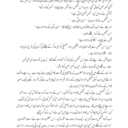
فقیر کو بھی تھوڑی سی کھیر دینی چاہیے۔ اسے جو پہلا فقیر ملا وہ اتفاق سے نابینا تھا اور اس فقیر نے
کبھی کھیر نہیں کھائی تھی۔ جب اس شخص نے فقیر سے پوچھا، “کھیر کھاؤ گے؟”
تو فقیر نے سوال کیا، “کھیر کیسی ہوتی ہے؟”
اس شخص نے جواب دیا، “سفید ہوتی ہے۔”
اندھے نے سفید رنگ بھلا کہاں دیکھا تھا۔ پوچھنے لگا، “سفید رنگ کیسا ہوتا ہے؟”
اس شخص نے کہا، “بگلے جیسا۔”
فقیر نے پوچھا، “بگلا کیسا ہوتا ہے؟”
اس پر اس شخص نے ہاتھ اٹھایا اور انگلیوں اور ہتھیلی کو ٹیڑھا کر کے بگلے کی گردن کی طرح بنایا اور
بولا، “بگلا ایسا ہوتا ہے۔”
نابینا فقیر نے اپنے ہاتھ سے اس شخص کے ہاتھ کو ٹٹولا اور کہنے لگا، “نہ بابا یہ توبہت ٹیڑھی کھیر
ہے۔ یہ گلے میں اٹک جائے گی۔ میں یہ کھیر نہیں کھا سکتا۔”
اونٹ کے گلے میں بلّی باندھنا مطلب یہ کہ فالتو چیز کی قیمت کام کی چیز سے زیادہ ہے۔ یہ ایسے وقت
بولتے ہیں جب کوئی شخص ضروری چیز کے ساتھ غیر ضروری چیز خریدنے کی شرط رکھے یا ایک مفید
کام کے ساتھ نقصان دہ کام لازم ہو جائے۔
اس کی تفصیل یہ ہے کہ ایک شخص کا اونٹ کھو گیا۔ اس نے اونٹ کو بہت تلاش کیا۔ سارا شہر
چھان مارا پر اونٹ کا کہیں پتا نہ چلا۔ اس پر اسے اتنا غصّہ آیا کہ قسم کھالی کہ اگر اونٹ مل گیا تو ایک
روپے میں بیچ دوں گا۔ یہ بات چاروں طرف پھیل گئی۔ اللہ؟کا کرنا یہ ہوا کہ جلد ہی اس کا اونٹ مل
گیا۔ لوگوں کو پتا چلا تو اس کا اونٹ ایک روپے میں خریدنے اس کے گھر پہنچے۔
اب تو وہ شخص بہت گھبرایا۔ ایک دوست سے مشورہ کیا۔ اس عقلمند دوست نے اسے مشورہ دیا،
“اونٹ کے گلے میں لمبی سی رسّی باندھو اور رسّی کے دوسرے سرے پر ایک بلّی باندھ دو۔ اونٹ