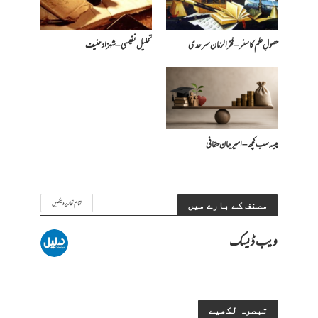
حصولِ علم کا سفر – فخرالزمان سرحدی
تحلیل نفیسی – شہزاد حنیف
پیسہ سب کچھ – امیرجان حقانی
تمام تحاریر دیکھیں
مصنف کے بارے میں
ویب ڈیسک
تبصرہ لکھیے