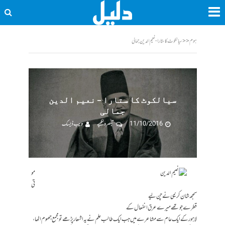
ہوم
<<
سیالکوٹ کا ستارا - نعیم الدین جمالی
سیالکوٹ کا ستارا – نعیم الدین
جمالی
11/10/2016
تبصرہ لکھیے
ویب ڈیسک
مو
تی
سمجھ شان کریمی نے چن لیے
قطرے جو تھے میرے عرق انفعال کے
لاہور کے ایک عام سے مشاعرے میں جب ایک طالب علم نے یہ اشعار پڑھے تو مجمع جھوم اٹھا،