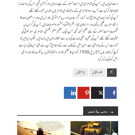
بہت نمایاں ہیں. آپ کی شاعری میں امت مسلمہ کے لیے درد دل اور کڑھن تھی، اس کی حالت زار
کا جابجا ذکر کیا ہے، آپ اردو شاعری کے ساتھ فارسی شاعری پر یکساں عبور رکھتے تھے.
آپ کی تصانیف میں تاریخ ہند، آئینہ عجم، جاوید نامہ، پیام مشرق، فارس میں ماوراءالطبعیات کا
ارتقا، ضرب کلیم، بانگ درا، ارمغان حجاز، علم الاقتصاد مشہور ومعروف ہیں. آپ کی گراں مایہ
شخصیت امت مسلمہ کے لیے عظیم تحفہ تھی. آپ ایک عظیم مفکر، فلسفی، شاعری، اور صوفی کی
حیثیت رکھتے تھے. آ پ کی علمی وعملی خدمات کی وجہ سے ہمیشہ دلوں میں زندہ ہیں، لیکن دنیا میں جو
آتا ہے اس نے جانا بھی ہے، اسی اجل کے قاعدے کے مطابق آپ نے بھی اس فانی دنیا سے
کوچ کرنا تھا، یوں21اپریل 1938ء کودنیا کا عظیم شاعر، دمکتا چمکتا یہ سیالکوٹ کا ستارا داعی
اجل کو لبیک کہہ گیا.
ٹیگز
علامہ اقبال
یوم اقبال
یہ بھی پڑھیں