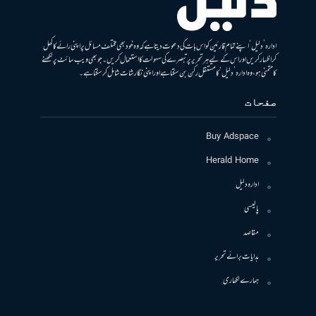
ادارہ ’دلیل‘ اپنے تمام قارئین کو اس بات کی دعوت دیتا ہے کہ وہ خود بھی مختلف مسائل پر اپنی رائے کا کھل
کر اظہار کریں اور اس کے لیے ہر تحریر پر تبصرے کی سہولت کا استعمال کریں۔ جو بھی ویب سائٹ پر لکھنے
کا متمنی ہو، وہ ادارہ ’دلیل‘ کا مستقل رکن بن سکتا ہے اور اپنی نگارشات شامل کرسکتا ہے۔
صفحات
Buy Adspace
Herald Home
ادارہ دلیل
پالیسی
مقاصد
ہدایات برائے تحریر
ہمارے لکھاری