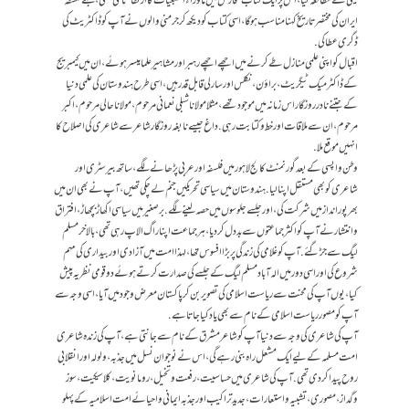
بینی سے مطالعہ کیا، اس پر ایک کتاب ”فارس میں ماوراء الطبعیات کا ارتقا“ نامی لکھی ،جسے فلسفہ
ایران کی مختصر تاریخ کہنا مناسب ہوگا، اسی کتاب کو دیکھ کر جرمنی والوں نے آپ کو ڈاکٹریٹ کی
ڈگری عطا کی.
اقبال کو اپنی علمی منازل طے کرنے میں اچھے اچھے رہبر اور مشاہیر علما میسر ہوئے، ان میں کیمبریج
کے ڈاکٹر میک ٹیگریٹ، براؤن ،نکلس اور سارلی قابل قدر ہیں، اسی طرح ہندوستان کی علمی دنیا
کے جتنے نادر روزگار اس زمانہ میں موجود تھے، مثلامولانا شبلی نعمانی مرحوم، مولانا حالی مرحوم، اکبر
مرحوم، ان سے ملاقات اور خط وکتابت رہی. داغ جیسے نابغہ روزگار شاعر سے شاعری کی اصلاح کا
انہیں موقع ملا.
وطن واپسی کے بعد گورنمنٹ کالج لاہور میں فلسفہ اور عربی پڑھانے لگے، ساتھ بیرسٹری اور
شاعری کو بھی مستقل اپنا لیا. ہندوستان میں سیاسی تحریکیں جنم لے چکی تھیں، آپ نے بھی ان میں
بھرپور انداز میں شرکت کی، اور جلسے جلوسوں میں حصہ لینے لگے. برصغیر میں سیاسی اکھاڑ بچھاڑ، افتراق
و انتشار نے آپ کو اکثر جماعتوں سے بد دل کر دیا، ہر جماعت اپنا راگ الاپ رہی تھی، بالاخر مسلم
لیگ سے جڑ گئے. آپ کو غلامی کی زندگی پر بڑا افسوس تھا، لہذا امت میں آزادی اور بیداری کی مہم
شروع کی اور اسی دور میں الہ آباد مسلم لیگ کے جلسےکی صدارت کرتے ہوئے دو قومی نظریہ پیش
کیا، یوں آپ کی محنت سے ریاست اسلامی کی تصویر بن کر پاکستان معرض وجود میں آیا، اسی وجہ سے
آپ کو مصور ریاست اسلامی کے نام سے بھی یاد کیا جاتا ہے.
آپ کی شاعری کی وجہ سے دنیا آپ کو شاعر مشرق کے نام سے جانتی ہے، آپ کی زندہ شاعری
امت مسلمہ کے لیے ایک مشعل راہ بنی رہے گی، اس نے نوجوان نسل میں جذبہ، ولولہ اور انقلابی
روح پیدا کردی تھی. آپ کی شاعری میں حساسیت، رفعت و تخیل، رومانویت، کلاسیکیت، سوز
وگداز، مصوری، تشبیہ واستعارات، جدید تراکیب اور جذبہ ایمانی و احیائے امت اسلامیہ کے پہلو