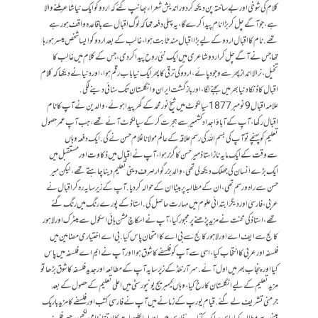
کلام کی شوخی اور بے ساختہ پن دیکھ کر دور اندیش شعراء بھانپ گئے کہ اردو کو ایک نیا شاعر ملنے والا
ہے، جو آگے چل کر بڑا نام پیدا کرے گا، یہ پہلی دفعہ تھا کہ لوگ اقبال سے باقاعدہ واقف ہو رہے
تھے. نام کا اقبال اردو کے لیے بڑا اقبال مند ثابت ہوا، غالب کے بعد اردو کو ایسا شخص میسر ہو رہا
تھا جس نے آگے چل کر اردو شاعری میں ایک نئی روح پیدا کر دی، جس کے کلام میں غالب کا
تخیل، نرالا انداز پھر سے وجود پائے، اردو کی ترقی کا پھر ایک نیا باب رقم ہوا، اور دنیا نے دیکھا کہ کلام
اقبال کا ڈنکا دنیا بھر میں بجنے لگا، اور باز گشت ایران و انگلستان تک سنائی دینے لگی.
علامہ اقبال 9نومبر 1877 سیالکوٹ میں شیخ نورمحمد کے گھر پیدا ہوئے، والدین نے آپ کا نام
اقبال رکھا، آپ کے آباؤ اجداد کشمیر سے ہجرت کرکے سیالکوٹ آئے تھے، جب آپ عمر حصول
تعلیم کو پہنچے تو آپ کی بسم اللہ کی رسم علاقہ کے عالم مولانا غلام حسن نے کی. ایک دفعہ وہاں
سےوقت کے ایک مایہ ناز استاذ میر حسن کا گزر ہوا، آپ نے اقبال میں ذکاوت اور مستقبل میں
ایک بڑے انسان کی جھلک دیکھ لی تھی، والد بزرگوار صرف دینی تعلیم دینا چاہتے تھے، لیکن میر
حسن سے راہ و رسم تھی، ان کے مطالبہ پر بیٹا ان کے حوالہ کردیا. آپ کے زیر سایہ رہ کر اقبال نے
عربی، فارسی اور دیگر ابتدائی علوم میں مہارت حاصل کی. استاذ کے پورے رنگ میں رنگ گئے
تھے، استاذ کی محنت نےمزید پڑھنے پر مجبور کیا، آپ نے اسکاچ مشن ہائی اسکول سے میٹرک اور لاہور
کالج سے ایف اے اور لاہور کالج سے بی اے کا امتحان پاس کیا. بی اے اختیاری مضامین میں
فلسفہ اور عربی کا انتخاب کیا، اسی سے آپ کو فلسفے کا شوق ہوا اور آپ نےایم اے فلسفہ میں پاس
کیا اور پنجاب بھر میں اول آئے. سر آرنلڈ کے زیرسایہ آپ کے مطالعہ اور جدید فلسفہ کا شوق بڑھا تو
مزید تعلیم کے لیے انگلستان کا رخ کیا، وہاں کیمبریج یونیورسٹی میں اعلی تعلیم کے حصول کے بعد
جرمنی تشریف لے گئے. قیام یورپ کے زمانے میں آپ نے فارسی کتب اور فلسفے کا مزید باریک