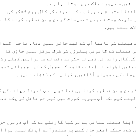
دنوں سے پورے ملک میں ہوتا رہا ہے۔
تنا احترام ہو رہا ہے کہ دھرنے کی کال یوم تَشکر کی
 حکومت وقت نے بھی تحقیقات کو من و عن تسلیم کرنے کا ع
ات بنتے ہیں.
ے فیصلے کو ماننا آپ کے لیے جائز نہیں تھا، صاحب اقتدا
 فیصلے کے قانونی پہلوؤں کی طرف ہرگز نہیں جاؤں گا
ی کال واپس لی تھی نہ حکومت وقت نے شاہراہیں کھلی رک
ونوں اطراف نے اپنے مقاصد کے حصول کے لیے صوبائی تعصب
صلے کی دھجیاں اُڑائیں، کیا یہ کھلا تضاد نہیں۔
 من و عن تسلیم کرنا ہی تھا تو یہ سب ڈھونگ رچانے کی ک
لیتے کیونکہ آپ سپریم کورٹ میں کیس تو فائل کر چکے تھے
اپنا فیصلہ سناتی ہے تو کیا گارنٹی ہے کہ آپ دونوں حر
ں گے، جبکہ اصغر خان کیس پر عملدرآمد آج تک نہیں ہوا ا