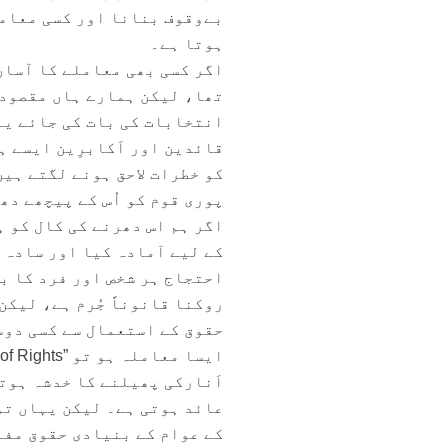
بےوقوف بنانا اور کسی معاملے
ہوتا ہے۔
اگر کسی بھی معاملے کا آسان 
تھا، لیکن ہمارے ہاں مقصود 
انتخابات کی بات کی جائے یا
قائدین اور اَکابرِین ایسے 
کو خطرات لاحق ہونے لگتے ہیں
پوری قوم کو اُس کے پیچھے دھ
اگر ہم اس دھرنے کی کال کو ہ
کے لیے آمادہ کیا اور سادہ ل
احتجاج ہر شخص اور فرد کا ب
روکنا قانوناً جُرم ہے، لیکن
حقوق کے استعمال سے کسی دوسر
اَنارکی پھیلنے کا خدشہ ہوت
عائد ہوتی ہے۔ لیکن یہاں تو
کے عوام کے بنیادی حقوق مفل