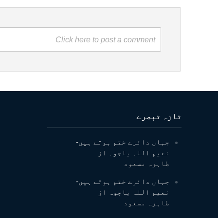
Click here to post a comment
تازہ تبصرے
جہاں دائرے ختم ہوتے ہیں-
نعیم اللہ باجوہ
از
طاہرہ مسعود
جہاں دائرے ختم ہوتے ہیں-
نعیم اللہ باجوہ
از
طاہرہ مسعود