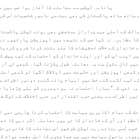
پانامہ لیکس سے معاملے کا آغاز ہوا جس میں د
 ساتھ ساتھ پاکستان کی بھی بہت سی نامور شخصیات اس کی
مالک کے اعلی عہدیداران مستعفی بھی ہوئے لیکن پاکستا
 کا مظاہرہ نہ کیا جس کے نتیجے میں اپوزیشن پارٹیوں نے
ے خاندان کے خلاف تحقیقات کا علم بلند کرنا شروع کردیا.
یں اپنے آپ کو اور اپنے خاندان کو احتساب کے لیے پیش ک
میں ٹال مٹول سے یہ معاملہ طول پکڑتا گیا۔ کبھی ٹی آر 
 کبھی اپوزیشن اور حکومت میں ڈیڈلاک آگیا تو کبھی اعلیٰ
ے لیے لکھے گئے خط میں ابہام پائے گئے، دونوں اطراف س
وہ تھی کہ ”ہمارا احتساب نہ ہو دوسروں کو بَلی چڑھایا ج
وں اطراف سے یعنی حزب اقتدار اور حزبِ اختلاف کے لوگ ش
تک کے تمام اکابرین سیاست کا احتساب کرنا چاہتی تھی ا
ظم اور اُن کے خاندان کا تو یوں معاملہ اگر دہی کا تھا
خوب لَسی بناتے رہے لیکن طرفین اس معاملے کا قانونی حل 
جودہ ماحولِ سیاست میں سب جماعتوں کا اصل مقصد عوام کو