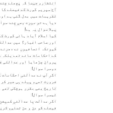
انتشار، جیسا کہ پچھلے چند 
آج سپریم کورٹ کے فیصلے کا ا
تقریبات میں بدل گئی ہے اور
دیا ہے تو میرے بھی چند سوال
پہلا سوال یہ ہے!
کیا اسلام آباد ہائی کورٹ ک
اور صاحب اغیار؟ میں عدالتی
کیونکہ انصافیوں نے دھرنے ک
کے احکامات مانے تھے بلکہ د
پروان چڑھایا اور عدالتی فی
دوسرا سوال!
اگر آپ نے عدالتی احکامات کو
ضرورت تھی، پہلے ہی صبر کر 
تاریخ بھی مقرر ہوچکی تھی ۔
تیسرا سوال!
اگر عدالت یا عدالتی کمیشن 
فیصلے کو من و عن تسلیم کری