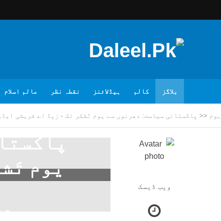
بلاگز
کالم
ہیڈلائنز
نقطہ نظر
عالم اسلام
ہوم
<<
پاکستانی سیاست: دھرنوں سے یوم تَشکر تک - زیڈ اے قریشی ایڈ
پاکستان
یوم تَش
ویب ڈیسک
6