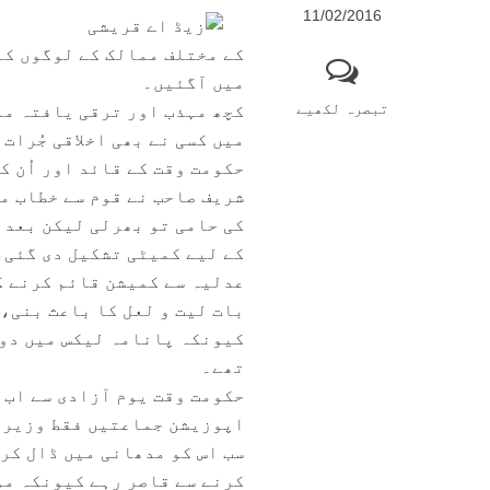
11/02/2016
کے مختلف ممالک کے لوگوں کے
میں آگئیں۔
تبصرہ لکھیے
کچھ مہذب اور ترقی یافتہ م
میں کسی نے بھی اخلاقی جُرات
حکومت وقت کے قائد اور اُن ک
شریف صاحب نے قوم سے خطاب م
کی حامی تو بھرلی لیکن بعد 
کے لیے کمیٹی تشکیل دی گئی،
عدلیہ سے کمیشن قائم کرنے ک
بات لیت و لعل کا باعث بنی، 
کیونکہ پانامہ لیکس میں دون
تھے۔
حکومت وقت یوم آزادی سے اب 
اپوزیشن جماعتیں فقط وزیراع
سب اس کو مدھانی میں ڈال کر 
کرنے سے قاصر رہے کیونکہ مو