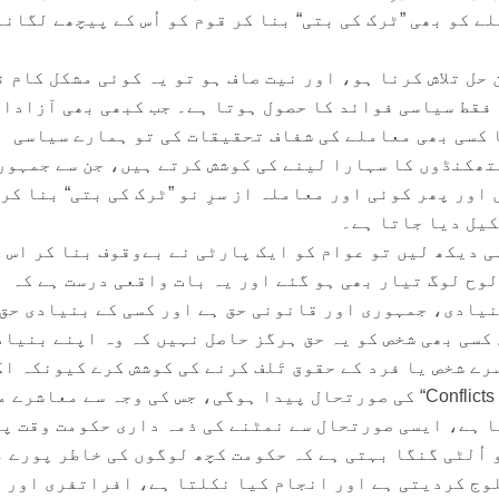
 کو بھی ”ٹرک کی بتی“ بنا کر قوم کو اُس کے پیچھے لگانا
حل تلاش کرنا ہو، اور نیت صاف ہو تو یہ کوئی مشکل کام 
فقط سیاسی فوائد کا حصول ہوتا ہے۔ جب کبھی بھی آزادا
 کسی بھی معاملے کی شفاف تحقیقات کی تو ہمارے سیاسی
ہتھکنڈوں کا سہارا لینے کی کوشش کرتے ہیں، جن سے جمہور
 اور پھر کوئی اور معاملہ از سرِ نو ”ٹرک کی بتی“ بنا کر
کیل دیا جاتا ہے۔
ی دیکھ لیں تو عوام کو ایک پارٹی نے بےوقوف بنا کر اس 
وح لوگ تیار بھی ہو گئے اور یہ بات واقعی درست ہے کہ
نیادی، جمہوری اور قانونی حق ہے اور کسی کے بنیادی حق
 کسی بھی شخص کو یہ حق ہرگز حاصل نہیں کہ وہ اپنے بنیاد
ے شخص یا فرد کے حقوق تَلف کرنے کی کوشش کرے کیونکہ اگ
ایسا معاملہ ہو تو ”Conflicts of Rights“ کی صورتحال پیدا ہوگی، جس کی وجہ سے معاشرے
ا ہے، ایسی صورتحال سے نمٹنے کی ذمہ داری حکومت وقت پر
 اُلٹی گنگا بہتی ہے کہ حکومت کچھ لوگوں کی خاطر پورے 
وج کردیتی ہے اور انجام کیا نکلتا ہے، افراتفری اور