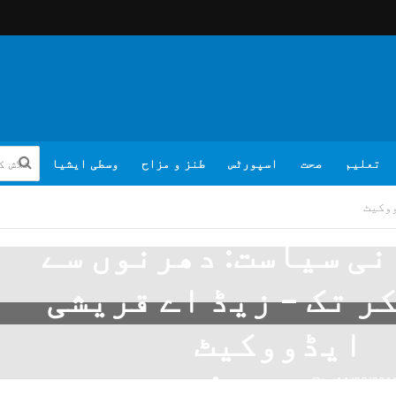
تعلیم
صحت
اسپورٹس
طنز و مزاح
وسطی ایشیا
ووکیٹ
ی سیاست: دھرنوں سے
کر تک – زیڈ اے قریشی
ایڈووکیٹ
11/02/201
تبصرہ لکھیے
ویب ڈیسک