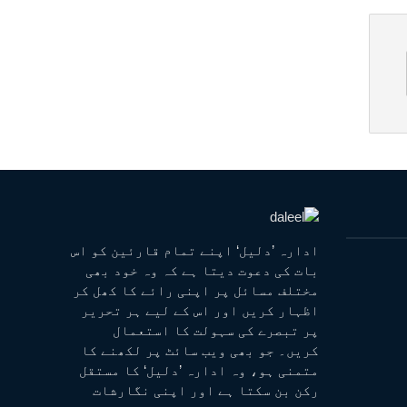
ادارہ ’دلیل‘ اپنے تمام قارئین کو اس
بات کی دعوت دیتا ہے کہ وہ خود بھی
مختلف مسائل پر اپنی رائے کا کھل کر
اظہار کریں اور اس کے لیے ہر تحریر
پر تبصرے کی سہولت کا استعمال
کریں۔ جو بھی ویب سائٹ پر لکھنے کا
متمنی ہو، وہ ادارہ ’دلیل‘ کا مستقل
رکن بن سکتا ہے اور اپنی نگارشات