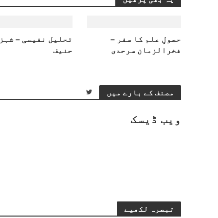
حصولِ علم کا سفر –
تحلیل نفیسی – شہز
فخرالزمان سرحدی
حنیف
مصنف کے بارے میں
ویب ڈیسک
تبصرہ لکھیے