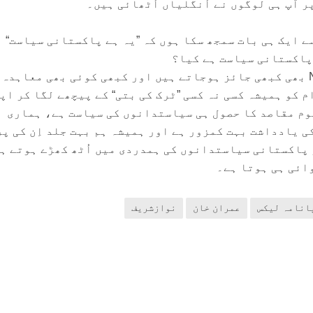
 آپ ہی لوگوں نے اُنگلیاں اُٹھائی ہیں۔
 ایک ہی بات سمجھ سکا ہوں کہ ”یہ ہے پاکستانی سیاست“ ا
پاکستانی سیاست ہے کیا؟
یہ وہ سیاست ہے، جس میں NRO بھی کبھی جائز ہوجاتے ہیں اور کبھی کوئی بھی معاہدہ
 کو ہمیشہ کسی نہ کسی ”ٹرک کی بتی“ کے پیچھے لگا کر اپ
م مقاصد کا حصول ہی سیاستدانوں کی سیاست ہے، ہماری
ی یادداشت بہت کمزور ہے اور ہمیشہ ہم بہت جلد اِن کی پ
پاکستانی سیاستدانوں کی ہمدردی میں اُٹھ کھڑے ہوتے ہ
ائی ہی ہوتا ہے۔
انامہ لیکس
عمران خان
نوازشریف