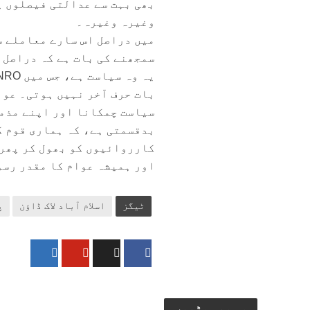
بھی بہت سے عدالتی فیصلوں پر
وغیرہ وغیرہ۔
میں دراصل اس سارے معاملے سے
سمجھنے کی بات ہے کہ دراصل 
بات حرف آخر نہیں ہوتی۔ عوام
سیاست چمکانا اور اپنے مذمو
بدقسمتی ہے، کہ ہماری قوم ک
کارروائیوں کو بھول کر پھر 
اور ہمیشہ عوام کا مقدر رسو
ٹیگز
اسلام آباد لاک ڈاؤن
پ
یہ بھی پڑھیں