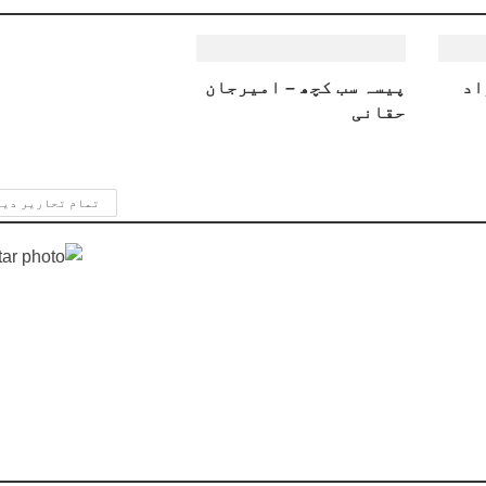
اد
پیسہ سب کچھ – امیرجان
حقانی
تمام تحاریر دی