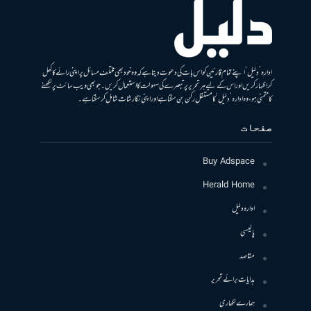
ادارہ ’دلیل‘ اپنے تمام قارئین کو اس بات کی دعوت دیتا ہے کہ وہ خود بھی مختلف مسائل پر اپنی رائے کا کھل
کر اظہار کریں اور اس کے لیے ہر تحریر پر تبصرے کی سہولت کا استعمال کریں۔ جو بھی ویب سائٹ پر لکھنے
کا متمنی ہو، وہ ادارہ ’دلیل‘ کا مستقل رکن بن سکتا ہے اور اپنی نگارشات شامل کرسکتا ہے۔
صفحات
Buy Adspace
Herald Home
ادارہ دلیل
پالیسی
مقاصد
ہدایات برائے تحریر
ہمارے لکھاری