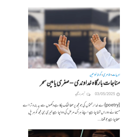
ادبیات
شاعری
گوشہ خواتین
•
•
مناجات بارگاہ خداوندی – صغری یامین سحر
03/05/2025
تبصرہ لکھیے
[poetry]اے خدا رحمتوں کی ہو مجھ پرعطا تھک چکا ہےدکھوں سے یہ بندہ ترا اے
مسیحائے دوراں شفا چاہیے اپنے ہراک مرض کی دواچا ہیے تیری ہی مجھ کو ہر پل
عطاچاہیے جو قضا...