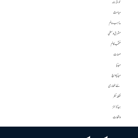
گوشہ ہند
مباحث
مذاہب عالم
مشرق وسطی
منتخب کالم
مہمات
میڈیا
میڈیا واچ
نئے لکھاری
نقطہ نظر
ہیڈلائنز
واقعات