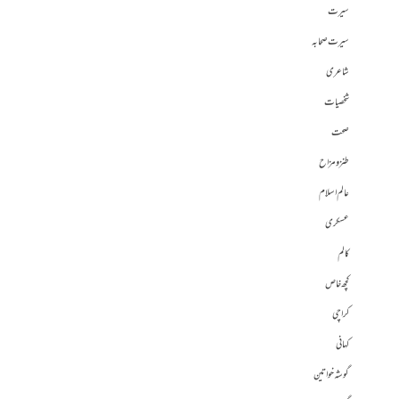
سیرت
سیرت صحابہ
شاعری
شخصیات
صحت
طنز و مزاح
عالم اسلام
عسکری
کالم
کچھ خاص
کراچی
کہانی
گوشہ خواتین