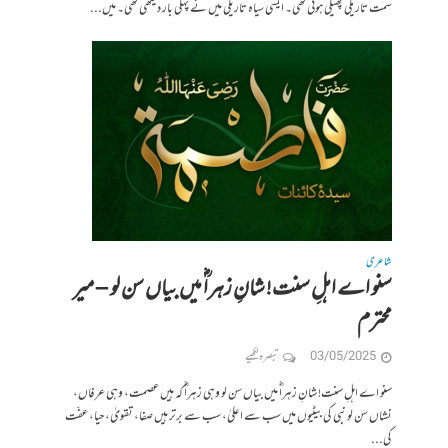
سمت تاریکی پھیلی ہوئی تھی۔ ایسی سیاہ تاریکی میں نے پہلی بار دیکھی تھی۔ میں...
شاعری
سنو اے اہلِ سنت! شانِ زہراؓ میں بیاں سن لو – میر
محترم
03/05/2025
تبصرہ لکھیے
سنو اے اہلِ سنت! شانِ زہراؓ میں بیاں سن لو وہی زہراؓ کہ ہیں عصمت، وہی عرفاں،
نشاں سن لو نبی کی بیٹیوں میں سب سے اعلیٰ، سب سے برتر ہیں صفا، تقویٰ، حیا، عفّت
کی...