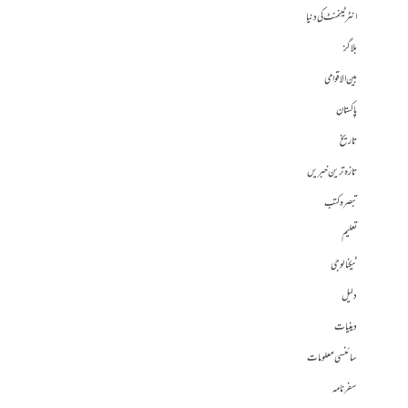
انٹرٹینمنٹ کی دنیا
بلاگز
بین الاقوامی
پاکستان
تاریخ
تازہ ترین خبریں
تبصرہ کتب
تعلیم
ٹیکنالوجی
دلیل
دینیات
سائنسی معلومات
سفرنامہ