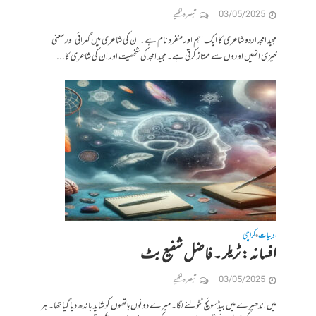
03/05/2025
تبصرہ لکھیے
مجید امجد اردو شاعری کا ایک اہم اور منفرد نام ہے۔ ان کی شاعری میں گہرائی اور معنی
خیزی انھیں اوروں سے ممتاز کرتی ہے۔ مجید امجد کی شخصیت اور ان کی شاعری کا...
ادبیات
کراچی
•
افسانہ : ٹریلر ۔ فاضل شفیع بٹ
03/05/2025
تبصرہ لکھیے
میں اندھیرے میں بیڈ سوئچ ٹٹولنے لگا۔ میرے دونوں ہاتھوں کو شاید باندھ دیا گیا تھا۔ ہر