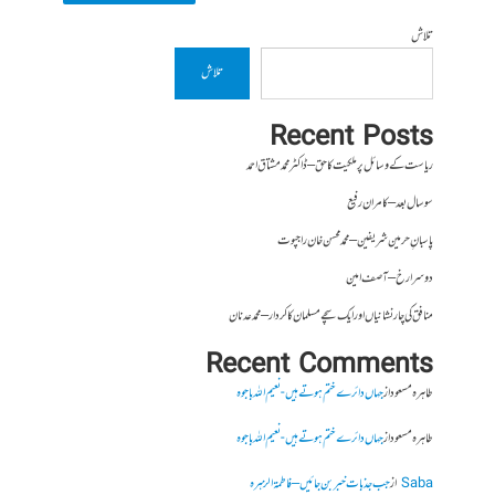
تلاش
تلاش
Recent Posts
ریاست کے وسائل پر ملکیت کا حق – ڈاکٹر محمد مشتاق احمد
سو سال بعد – کامران رفیع
پاسبانِ حرمین شریفین – محمد محسن خان راجپوت
دوسرا رخ – آصف امین
منافق کی چار نشانیاں اور ایک سچے مسلمان کا کردار – محمد عدنان
Recent Comments
طاہرہ مسعود
از
جہاں دائرے ختم ہوتے ہیں- نعیم اللہ باجوہ
طاہرہ مسعود
از
جہاں دائرے ختم ہوتے ہیں- نعیم اللہ باجوہ
Saba
از
جب جذبات خبر بن جائیں – فاطمۃالزہرہ