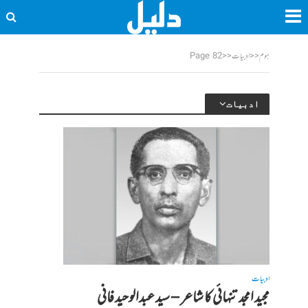
ہوم
<<
ادبیات
<<
Page 82
ادبیات
ادبیات
مجید امجد تنہائی کا شاعر – سید عبدالوحید فانی