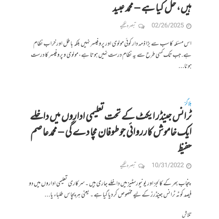
ہیں، حل کیا ہے – محمد عبید
02/26/2025
تبصرہ لکھیے
اس مسئلہ کا سب سے بڑا ذمہ دار کوئی مولوی اور پروفیسر نہیں بلکہ باطل اور خراب نظام
ہے. جب تک کسی طرح سے یہ نظام درست نہیں ہوتا ہے، مولوی و پروفیسر کا درست
ہونا...
بلاگز
ٹرانس جینڈر ایکٹ کے تحت تعلیمی اداروں میں داخلے
ایک خاموش کارروائی جو طوفان مچا دے گی – محمدعاصم
حفیظ
10/31/2022
تبصرہ لکھیے
پنجاب بھر کے کالجز اور یونیورسٹیز میں داخلے جاری ہیں ۔ سرکاری تعلیمی اداروں میں دو
فیصد کوٹہ ٹرانس جینڈرز کے لیے مخصوص کر دیا گیا ہے ۔ یعنی ہر پچاس طلباء یا...
تلاش