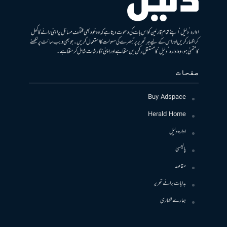
ادارہ ’دلیل‘ اپنے تمام قارئین کو اس بات کی دعوت دیتا ہے کہ وہ خود بھی مختلف مسائل پر اپنی رائے کا کھل
کر اظہار کریں اور اس کے لیے ہر تحریر پر تبصرے کی سہولت کا استعمال کریں۔ جو بھی ویب سائٹ پر لکھنے
کا متمنی ہو، وہ ادارہ ’دلیل‘ کا مستقل رکن بن سکتا ہے اور اپنی نگارشات شامل کرسکتا ہے۔
صفحات
Buy Adspace
Herald Home
ادارہ دلیل
پالیسی
مقاصد
ہدایات برائے تحریر
ہمارے لکھاری