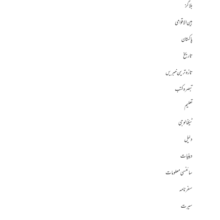
بلاگز
بین الاقوامی
پاکستان
تاریخ
تازہ ترین خبریں
تبصرہ کتب
تعلیم
ٹیکنالوجی
دلیل
دینیات
سائنسی معلومات
سفرنامہ
سیرت