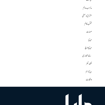
مباحث
مذاہب عالم
مشرق وسطی
منتخب کالم
مہمات
میڈیا
میڈیا واچ
نئے لکھاری
نقطہ نظر
ہیڈلائنز
واقعات