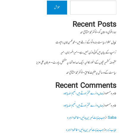
تلاش
Recent Posts
ہمارا قومی داستان گو – ڈاکٹر محمد مشتاق احمد
نیپال سیکولر ریاست ہندوتوا کے نرغے میں – محمد محسن خان راجپوت
ٹرمپ کے بیان میں کوئی وزن نہیں ہے – میر افسرامان،میر
مقبوضہ کشمیر بچوں کے اغواء کا المیہ، ایک اعداد و شمار پر مشتمل رپورٹ – عرفان علی عزیز
ریاست کے وسائل پر ملکیت کا حق – ڈاکٹر محمد مشتاق احمد
Recent Comments
طاہرہ مسعود
از
جہاں دائرے ختم ہوتے ہیں- نعیم اللہ باجوہ
طاہرہ مسعود
از
جہاں دائرے ختم ہوتے ہیں- نعیم اللہ باجوہ
Saba
از
جب جذبات خبر بن جائیں – فاطمۃالزہرہ
نایاب زہرہ
از
جب جذبات خبر بن جائیں – فاطمۃالزہرہ