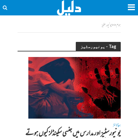
ہوم
<<
یونیورسٹیز
Tag - یونیورسٹیز
ہیڈلائنز
یونیورسٹیز اور مدارس میں جنسی سکینڈلز کیوں ہوتے