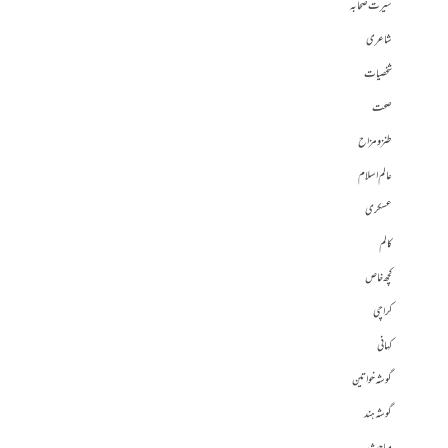
سیرت صحابہ
شاعری
شخصیات
صحت
طنز و مزاح
عالم اسلام
عسکری
کالم
کچھ خاص
کراچی
کہانی
گوشہ خواتین
گوشہ ہند