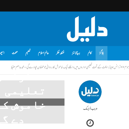
بلاگز
کالم
ہیڈلائنز
نقطہ نظر
عالم اسلام
تعلیم
صحت
اسپو
ہوم
<<
ٹرانس جینڈر ایکٹ کے تحت تعلیمی اداروں میں داخلے ایک خاموش کارروائی جو طوفان مچا دے گی – محمدعاصم حفیظ
ٹرانس 
تعلیمی ا
خاموش کا
ویب ڈیسک
دے گی