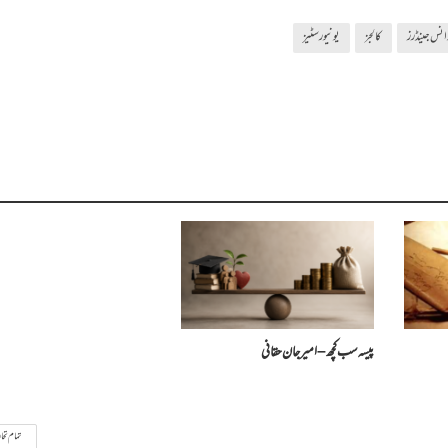
انس جینڈرز
کالجز
یونیورسٹیز
پیسہ سب کچھ – امیرجان حقانی
تمام تحا