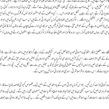
سکالرشپ دیتے ہیں۔ کالج نے رعایت دے رکھی تھی کہ ضرورت مند طلبا کو بھی کچھ فیس معاف کر دیتے ۔ ہوتا یہ تھا کہ
ہم مستحق ہیں ۔ پرنسپل صاحب نے بتایا کہ کئی طلباء جعلی والدین یا بھائی لے آتے ۔ حتی کہ دیہاڑی دار مزدور ۔ کوئی ریڑھی
ارٹی کرتے ۔ ان کے لیے یہ شغل میلہ تھا اور بس ۔۔۔ کیا داخلوں کے خواہشمند نوجوانوں کو کلرک یہ راہ نہیں دکھائ
۔ زیادہ تر جعلی سرٹیفکیٹس پر داخلے ۔۔ نوکریوں میں بلوچستان کوٹہ پر کون بھرتی ہوتے ہیں؟ یہ سب اسی ارض پاک میں ہوت
یں لاکھوں روپے فیس کے عوض ملتی ہے وہ انتہائی کم فیس میں سرکاری ادارے کی پہچان کے ساتھ یہ کوٹہ قانونی طو
بھی ۔ جہاں بلوچستان کوٹہ ۔ دیہہ سندھ کا کوٹہ اور جنوبی پنجاب کا کوٹہ نوکریوں کے لیے استعمال ہوتے ہیں وہاں ٹران
لے سے متعلق ہو گا ۔ مثلا ایک جسمانی طور پر لڑکا محض ایک سرٹیفیکیٹ کے ذریعے گرلز کالجز میں داخلہ لے سکتا ہے ۔ قانون
ڑانے کے بھی مترادف ہے ۔ اس کی آڑ میں بہت سی نوکریاں اور تعلیمی اداروں کی سیٹیں میرٹ اور حق کے بغیر محض ا
کوں کے لیے ہی نہیں ہزاروں لڑکیوں کے حقوق کی پامالی ہو گی کیونکہ یہ سیٹیں میرٹ سے نکل جائیں گیں ۔ کچھ ادارے 
ا دیا جائے گا ۔ اس سے پھر دیگر معاشرتی ۔ سماجی اور خاندانی مسائل پیدا ہوں گے ۔
مار کو ہائی لائٹ کریں گیں ۔ جو اس کوٹہ پر بھرتی ہوں گے یا داخلہ لیں گے انہیں ایک مخصوص کمیونٹی کا حصہ بننا پڑے گا ۔ ل
ے ضروری نہیں کہ یہ سب مسیحی بن جائیں البتہ خیالات و سوچ و نظریات میں مسلمان بھی نہ رہیں گے ۔ جی ہاں ایک خاص ک
 اثر دکھا رہا ہے ۔ بہت جلد آپ معاشرے میں اس کے بھیانک اثرات دیکھیں گے ۔۔ یہ ایک خاموش کارروائی ہے جو جلد ط