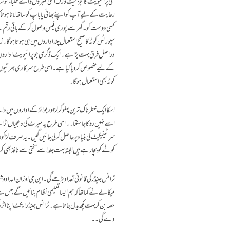
کئی پرائیویٹ کالجز نیٹ ورک اعلی نمبروں والے طلباء کو 
رعایت کے لیے آپ کو اپنے بھائی یا باپ کو ساتھ لانا ہوتا کہ 
کسی دوست کو ۔ گھر سے پوری فیس وصول کرکے باقی رقم سے پ
سپورٹس کوٹہ کا صحیح استعمال چند اداروں میں ہی ہوتا ہوگا 
دراصل فرق بہت بڑا ہے ۔ ایک ڈگری جو پرائیویٹ اداروں م
کے لیے مخصوص کر دیا گیا ہے ۔ اسی طرح سرکاری بھرتیوں میں 
کوٹہ بھی استعمال ہو گا ۔
اسکا ایک خطرناک ترین پہلو گرلز اور بوائز کے اداروں میں داخ
اسے نہیں روکا جا سکتا ۔۔ اسی طرح یہ میرٹ کی دھجیاں ا
سرٹیفیکیٹ کی بنیاد پر حاصل کر لی جائیں گیں ۔ یہ صرف لڑ
کوٹے کو بچا رہے ہیں البتہ بہت جلد اسے سختی سے نافذ بھی کر
ٹرانس جینڈر کی قانونی تعداد بڑھے گی ۔ این جی اوز ان اعدادوش
میکالے نے کہا تھا کہ ہم ایسا تعلیمی نظام بنائیں گے جس س
حصہ بن کر بہت کچھ بدل جاتا ہے ۔ ٹرانس جینڈر ایکٹ اپنا
دے گی ۔۔