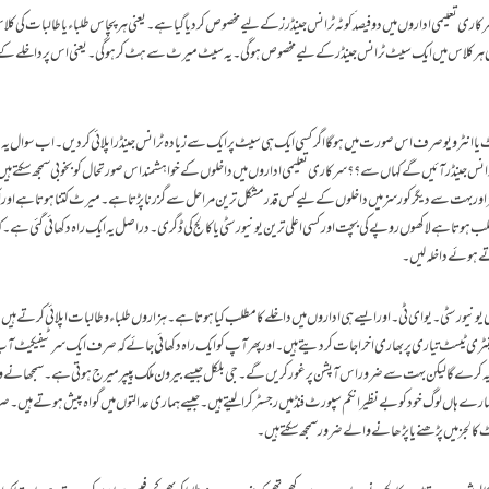
10/31/2022
تبصرہ لکھیے
ویب ڈیسک
کاری تعلیمی اداروں میں دو فیصد کوٹہ ٹرانس جینڈرز کے لیے مخصوص کر دیا گیا ہے ۔ یعنی ہر پچاس طلباء یا طالبات کی کل
ٹی کی ہر کلاس میں ایک سیٹ ٹرانس جینڈر کے لیے مخصوص ہو گی ۔ یہ سیٹ میرٹ سے ہٹ کر ہو گی ۔ یعنی اس پر داخلے ک
ٹ یا انٹرویو صرف اس صورت میں ہو گا اگر کسی ایک ہی سیٹ پر ایک سے زیادہ ٹرانس جینڈر اپلائی کر دیں ۔ اب سوال یہ
ٹرانس جینڈر آئیں گے کہاں سے ؟؟ سرکاری تعلیمی اداروں میں داخلوں کے خواہشمند اس صورتحال کو بخوبی سمجھ سکتے ہ
سز اور بہت سے دیگر کورسز میں داخلوں کے لیے کس قدر مشکل ترین مراحل سے گزرنا پڑتا ہے ۔ میرٹ کتنا ہوتا ہے اور
 ہے لاکھوں روپے کی بچت اور کسی اعلی ترین یونیورسٹی یا کالج کی ڈگری ۔ دراصل یہ ایک راہ دکھائی گئی ہے ۔ 
ے ہوئے داخلہ لیں ۔
نیورسٹی ۔ یو ای ٹی ۔ اور ایسے ہی اداروں میں داخلے کا مطلب کیا ہوتا ہے ۔ ہزاروں طلباء و طالبات اپلائی کرتے ہیں ۔ 
اینٹری ٹیسٹ تیاری پر بھاری اخراجات کر دیتے ہیں ۔ اور پھر آپ کو ایک راہ دکھائی جائے کہ صرف ایک سرٹیفیکیٹ
وئی یہ کرے گا لیکن بہت سے ضرور اس آپشن پر غور کریں گے ۔ جی بلکل جیسے بیرون ملک پیپر میرج ہوتی ہے ۔ سمجھانے
رے ہاں لوگ خود کو بے نظیر انکم سپورٹ فنڈ میں رجسٹر کرا لیتے ہیں۔ جیسے ہماری عدالتوں میں گواہ پیش ہوتے ہیں 
ٹ کالجز میں پڑھنے یا پڑھانے والے ضرور سمجھ سکتے ہیں ۔