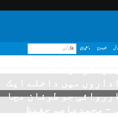
رٹس
طنز و مزاح
وسطی ایشیا
جینڈر ایکٹ کے تحت
داروں میں داخلے ایک
رروائی جو طوفان مچا
 – محمدعاصم حفیظ