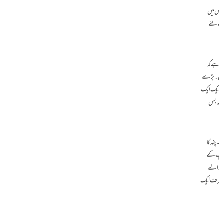
اس میں
ے لئے
 ہے کہ
یں ۔ بڑے
 ایک ایک
کہ بس
چند کا
 آپ کے
 والے
۔ صرف ایک