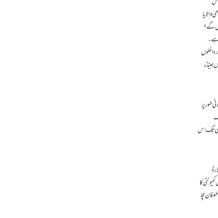
 اس
 والا یا
یں گے ؟
ا ہے۔
ر داخلوں
س جینڈر
ی طور پر
یک
ابھی تک اس
ارڈ
میونٹی کا
وفان مچا