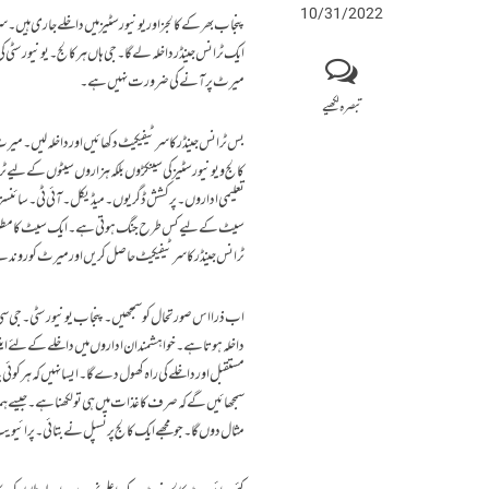
10/31/2022
پنجاب بھر کے کالجز اور یونیورسٹیز میں داخلے جاری ہیں ۔ سر
ایک ٹرانس جینڈر داخلہ لے گا ۔ جی ہاں ہر کالج ۔ یونیورس
میرٹ پر آنے کی ضرورت نہیں ہے ۔
تبصرہ لکھیے
بس ٹرانس جینڈر کا سرٹیفیکیٹ دکھائیں اور داخلہ لیں ۔ میر
کالج و یونیورسٹیز کی سینکڑوں بلکہ ہزاروں سیٹوں کے لیے 
تعلیمی اداروں ۔ پرکشش ڈگریوں ۔ میڈیکل ۔ آئی ٹی ۔ سائن
سیٹ کے لیے کس طرح جنگ ہوتی ہے ۔ ایک سیٹ کا مطلب ہوتا
ٹرانس جینڈر کا سرٹیفیکیٹ حاصل کریں اور میرٹ کو روندت
اب ذرا اس صورتحال کو سمجھیں ۔ پنجاب یونیورسٹی ۔ جی سی یو
داخلہ ہوتا ہے ۔ خواہشمند ان اداروں میں داخلے کے لئے 
مستقبل اور داخلے کی راہ کھول دے گا ۔ایسا نہیں کہ ہر ک
سمجھائیں گے کہ صرف کاغذات میں ہی تو لکھنا ہے ۔جیسے ہما
مثال دوں گا ۔ جو مجھے ایک کالج پرنسپل نے بتائی ۔ پرائیوی