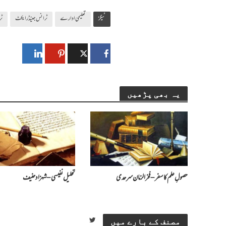
ٹیگز
تعلیمی ادارے
ٹرانس جینڈر ایکٹ
ٹر
یہ بھی پڑھیں
حصولِ علم کا سفر – فخرالزمان سرحدی
تحلیل نفیسی – شہزاد حنیف
مصنف کے بارے میں