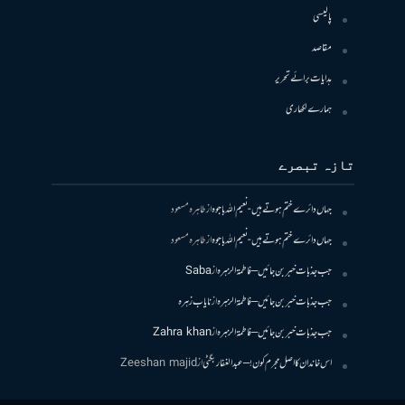
پالیسی
مقاصد
ہدایات برائے تحریر
ہمارے لکھاری
تازہ تبصرے
جہاں دائرے ختم ہوتے ہیں- نعیم اللہ باجوہ
از
طاہرہ مسعود
جہاں دائرے ختم ہوتے ہیں- نعیم اللہ باجوہ
از
طاہرہ مسعود
جب جذبات خبر بن جائیں – فاطمۃالزہرہ
از
Saba
جب جذبات خبر بن جائیں – فاطمۃالزہرہ
از
نایاب زہرہ
جب جذبات خبر بن جائیں – فاطمۃالزہرہ
از
Zahra khan
اس خاندان کا اصل مجرم کون! – عبدالغفار بگٹی
از
Zeeshan majid