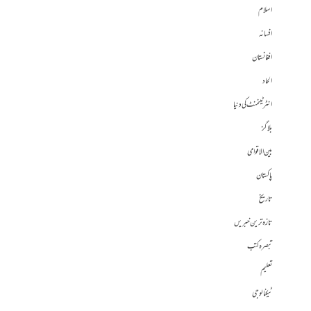
اسلام
افسانہ
افغانستان
الحاد
انٹرٹینمنٹ کی دنیا
بلاگز
بین الاقوامی
پاکستان
تاریخ
تازہ ترین خبریں
تبصرہ کتب
تعلیم
ٹیکنالوجی