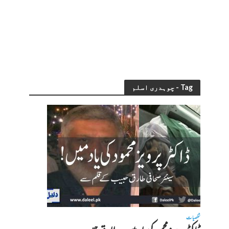
Tag - چوہدری اسلم
شخصیات