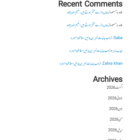
Recent Comments
طاہرہ مسعود
از
جہاں دائرے ختم ہوتے ہیں- نعیم اللہ باجوہ
طاہرہ مسعود
از
جہاں دائرے ختم ہوتے ہیں- نعیم اللہ باجوہ
Saba
از
جب جذبات خبر بن جائیں – فاطمۃالزہرہ
نایاب زہرہ
از
جب جذبات خبر بن جائیں – فاطمۃالزہرہ
Zahra khan
از
جب جذبات خبر بن جائیں – فاطمۃالزہرہ
Archives
اگست 2026
جولائی 2026
جون 2026
مئی 2026
اپریل 2026