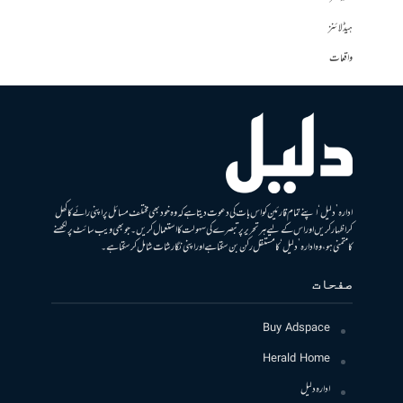
ہیڈلائنز
واقعات
ادارہ ’دلیل‘ اپنے تمام قارئین کو اس بات کی دعوت دیتا ہے کہ وہ خود بھی مختلف مسائل پر اپنی رائے کا کھل
کر اظہار کریں اور اس کے لیے ہر تحریر پر تبصرے کی سہولت کا استعمال کریں۔ جو بھی ویب سائٹ پر لکھنے
کا متمنی ہو، وہ ادارہ ’دلیل‘ کا مستقل رکن بن سکتا ہے اور اپنی نگارشات شامل کرسکتا ہے۔
صفحات
Buy Adspace
Herald Home
ادارہ دلیل