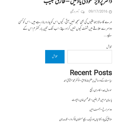
ڈاکٹر پرویز محمود کی یاد میں – طارق حبیب
09/17/2016
تبصرہ لکھیے
مرے گا سالا! جماعتیوں کی بھی سمجھ نہیں آتی، کیوں اس کو چارہ بنا رہے ہیں، اس کو کسی
دوسرے علاقے میں شفٹ کیوں نہیں کرا دیتے، اب تک تین بار کنفرم اس کے
لیے...
تلاش
تلاش
Recent Posts
ریاست کے وسائل پر ملکیت کا حق – ڈاکٹر محمد مشتاق احمد
سو سال بعد – کامران رفیع
پاسبانِ حرمین شریفین – محمد محسن خان راجپوت
دوسرا رخ – آصف امین
منافق کی چار نشانیاں اور ایک سچے مسلمان کا کردار – محمد عدنان