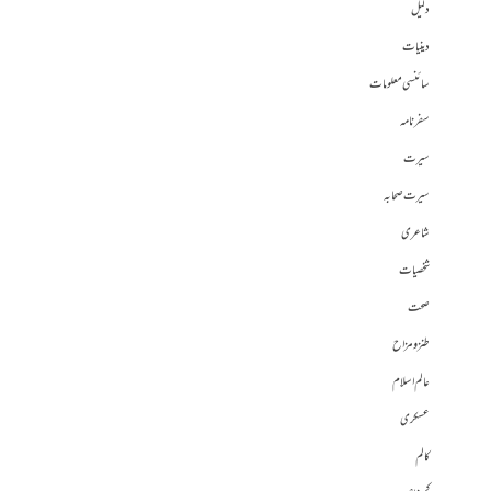
دلیل
دینیات
سائنسی معلومات
سفرنامہ
سیرت
سیرت صحابہ
شاعری
شخصیات
صحت
طنز و مزاح
عالم اسلام
عسکری
کالم