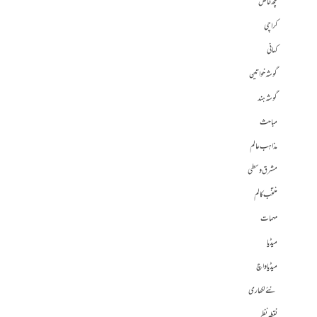
کچھ خاص
کراچی
کہانی
گوشہ خواتین
گوشہ ہند
مباحث
مذاہب عالم
مشرق وسطی
منتخب کالم
مہمات
میڈیا
میڈیا واچ
نئے لکھاری
نقطہ نظر