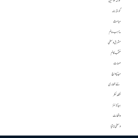
گوشہ خواتین
گوشہ ہند
مباحث
مذاہب عالم
مشرق وسطی
منتخب کالم
مہمات
میڈیا واچ
نئے لکھاری
نقطہ نظر
ہیڈلائنز
واقعات
وسطی ایشیا