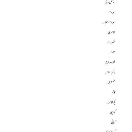
سوشل میڈیا
سیرت
سیرت صحابہ
شاعری
شخصیات
صحت
طنز و مزاح
عالم اسلام
عسکری
کالم
کچھ خاص
کراچی
کہانی