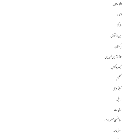
افغانستان
الحاد
بلاگز
بین الاقوامی
پاکستان
تازہ ترین خبریں
تبصرہ کتب
تعلیم
ٹیکنالوجی
دلیل
دینیات
سائنسی معلومات
سفرنامہ