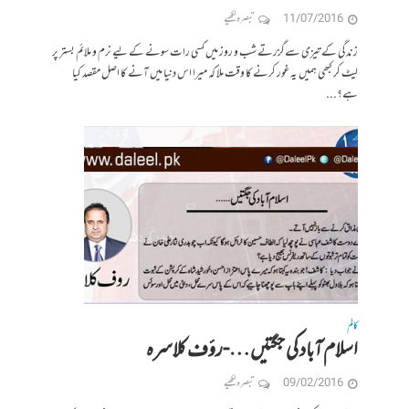
11/07/2016
تبصرہ لکھیے
زندگی کے تیزی سےگزرتے شب و روز میں کسی رات سونے کے لیے نرم و ملائم بستر پر
لیٹ کر کبھی ہمیں یہ غور کرنے کا وقت ملا کہ میرا اس دنیا میں آنے کا اصل مقصد کیا
ہے؟...
کالم
اسلام آباد کی جگتیں…-رؤف کلاسرہ
09/02/2016
تبصرہ لکھیے