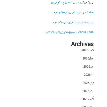
طاہرہ مسعود
از
جہاں دائرے ختم ہوتے ہیں- نعیم اللہ باجوہ
Saba
از
جب جذبات خبر بن جائیں – فاطمۃالزہرہ
نایاب زہرہ
از
جب جذبات خبر بن جائیں – فاطمۃالزہرہ
Zahra khan
از
جب جذبات خبر بن جائیں – فاطمۃالزہرہ
Archives
اگست 2026
جولائی 2026
جون 2026
مئی 2026
اپریل 2026
دسمبر 2025
اگست 2025