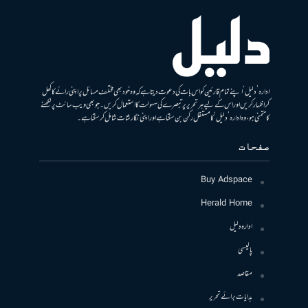
ادارہ ’دلیل‘ اپنے تمام قارئین کو اس بات کی دعوت دیتا ہے کہ وہ خود بھی مختلف مسائل پر اپنی رائے کا کھل
کر اظہار کریں اور اس کے لیے ہر تحریر پر تبصرے کی سہولت کا استعمال کریں۔ جو بھی ویب سائٹ پر لکھنے
کا متمنی ہو، وہ ادارہ ’دلیل‘ کا مستقل رکن بن سکتا ہے اور اپنی نگارشات شامل کرسکتا ہے۔
صفحات
Buy Adspace
Herald Home
ادارہ دلیل
پالیسی
مقاصد
ہدایات برائے تحریر