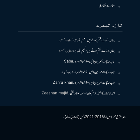
ہمارے لکھاری
تازہ تبصرے
جہاں دائرے ختم ہوتے ہیں- نعیم اللہ باجوہ
از
طاہرہ مسعود
جہاں دائرے ختم ہوتے ہیں- نعیم اللہ باجوہ
از
طاہرہ مسعود
جب جذبات خبر بن جائیں – فاطمۃالزہرہ
از
Saba
جب جذبات خبر بن جائیں – فاطمۃالزہرہ
از
نایاب زہرہ
جب جذبات خبر بن جائیں – فاطمۃالزہرہ
از
Zahra khan
اس خاندان کا اصل مجرم کون! – عبدالغفار بگٹی
از
Zeeshan majid
جملہ حقوق محفوظ ہیں © 2016-2021 دلیل (ڈاٹ پی کے)۔