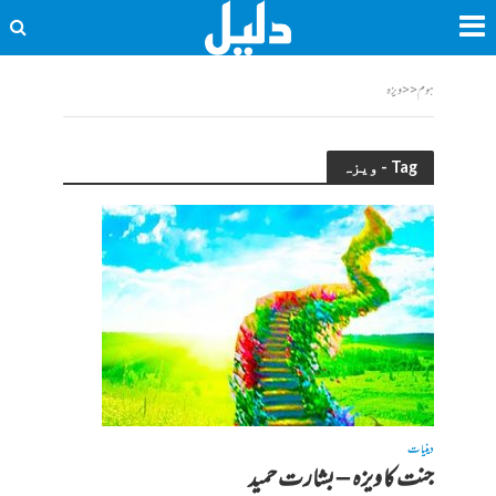
ہوم
<<
ویزہ
Tag - ویزہ
دینیات
جنت کا ویزہ – بشارت حمید