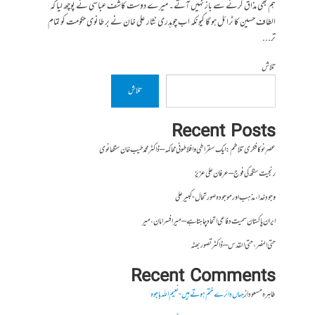
ہم بھی مذاق کرنے سے باز نہیں آتے۔ میرے دوست کاشف عباسی نے پوچھ لیا کہ
الطاف حسین کا ٹرائل ہو گا کیونکہ اب چوہدری نثار علی خان نے برطانوی حکومت کو تمام
تر...
تلاش
تلاش
Recent Posts
عصرِ نو کا فکری تلاطم: ایک سقراطی و افلاطونی محاکمہ – ڈاکٹر محمد طیب خان سنگھانوی
رنجیت سنگھ کی فوج – عرفان علی عزیز
وجودِ خدا، مذہب اور موجودہ صورتحال- کبیر علی
ایران پاکستان سمیت دفاعی اتحاد چاہتا ہے – میر افسر امان،میر
حتی النصر ، حتی القدس – ڈاکٹر تصور بھٹہ
Recent Comments
طاہرہ مسعود
از
جہاں دائرے ختم ہوتے ہیں- نعیم اللہ باجوہ