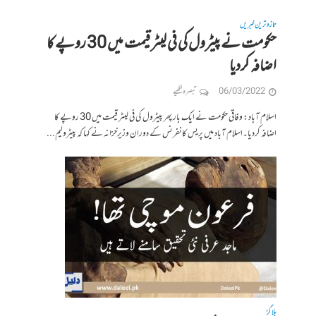
تازہ ترین خبریں
حکومت نے پیٹرول کی فی لیٹر قیمت میں 30 روپے کا
اضافہ کردیا
06/03/2022
تبصرہ لکھیے
اسلام آباد: وفاقی حکومت نے ایک بار پھر پیٹرول کی فی لیٹر قیمت میں 30 روپے کا
اضافہ کردیا۔اسلام آباد میں پریس کانفرنس کے دوران وزیرخزانہ نے کہا کہ پیٹرولیم...
بلاگز