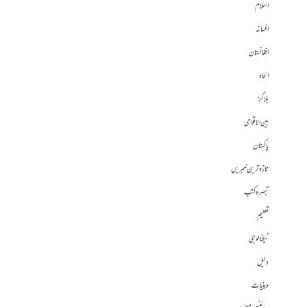
اسلام
افسانہ
افغانستان
الحاد
بلاگز
بین الاقوامی
پاکستان
تازہ ترین خبریں
تبصرہ کتب
تعلیم
ٹیکنالوجی
دلیل
دینیات