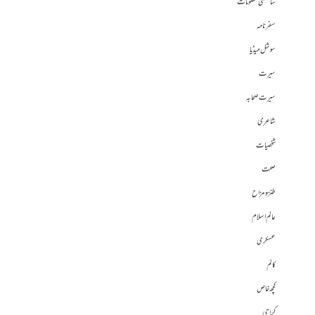
سائنسی معلومات
سفرنامہ
سوشل میڈیا
سیرت
سیرت صحابہ
شاعری
شخصیات
صحت
طنز و مزاح
عالم اسلام
عسکری
کالم
کچھ خاص
کراچی