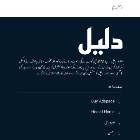
وسطی ایشیا
ادارہ ’دلیل‘ اپنے تمام قارئین کو اس بات کی دعوت دیتا ہے کہ وہ خود بھی مختلف مسائل پر اپنی رائے کا کھل
کر اظہار کریں اور اس کے لیے ہر تحریر پر تبصرے کی سہولت کا استعمال کریں۔ جو بھی ویب سائٹ پر لکھنے
کا متمنی ہو، وہ ادارہ ’دلیل‘ کا مستقل رکن بن سکتا ہے اور اپنی نگارشات شامل کرسکتا ہے۔
صفحات
Buy Adspace
Herald Home
ادارہ دلیل
پالیسی