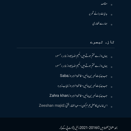
مقاصد
ہدایات برائے تحریر
ہمارے لکھاری
تازہ تبصرے
جہاں دائرے ختم ہوتے ہیں- نعیم اللہ باجوہ
از
طاہرہ مسعود
جہاں دائرے ختم ہوتے ہیں- نعیم اللہ باجوہ
از
طاہرہ مسعود
جب جذبات خبر بن جائیں – فاطمۃالزہرہ
از
Saba
جب جذبات خبر بن جائیں – فاطمۃالزہرہ
از
نایاب زہرہ
جب جذبات خبر بن جائیں – فاطمۃالزہرہ
از
Zahra khan
اس خاندان کا اصل مجرم کون! – عبدالغفار بگٹی
از
Zeeshan majid
جملہ حقوق محفوظ ہیں © 2016-2021 دلیل (ڈاٹ پی کے)۔