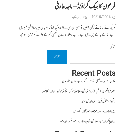
فرعون کا بیک گراؤنڈ – ماجد عارفی
10/10/2016
تبصرہ لکھیے
کوئی مانے نہ مانے لیکن ہمیں تو اسی دن ہی اندازہ ہوگیا تھا کہ سویڈن میں سازشی تھیوری
اپنے تانے بانے بن رہی ہے۔ اب بھلا مادے پر تحقیق کرنے والے کو نوبل انعام...
تلاش
تلاش
Recent Posts
توازن، تدبیر اور بجلی کا نظام – ڈاکٹر محمد طیب خان سنگھانوی
عصرِ نو کا فکری تلاطم: ایک سقراطی و افلاطونی محاکمہ – ڈاکٹر محمد طیب خان سنگھانوی
رنجیت سنگھ کی فوج – عرفان علی عزیز
وجودِ خدا، مذہب اور موجودہ صورتحال- کبیر علی
ایران پاکستان سمیت دفاعی اتحاد چاہتا ہے – میر افسر امان،میر