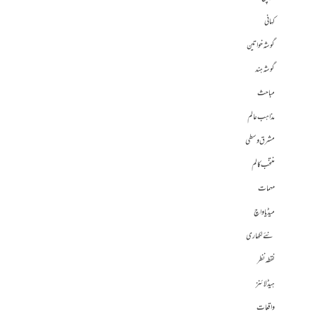
کہانی
گوشہ خواتین
گوشہ ہند
مباحث
مذاہب عالم
مشرق وسطی
منتخب کالم
مہمات
میڈیا واچ
نئے لکھاری
نقطہ نظر
ہیڈلائنز
واقعات