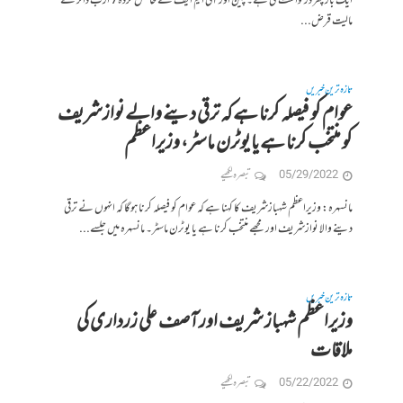
ایک بار پھر درخواست کی ہے۔چین اور آئی ایم ایف سے حاصل کردہ7 ارب ڈالر کے
مالیت قرض...
تازہ ترین خبریں
عوام کو فیصلہ کرنا ہے کہ ترقی دینے والے نوازشریف
کو منتخب کرنا ہے یا یوٹرن ماسٹر، وزیراعظم
05/29/2022
تبصرہ لکھیے
مانسہرہ: وزیراعظم شہبازشریف کا کہنا ہے کہ عوام کو فیصلہ کرنا ہوگا کہ انہوں نے ترقی
دینے والا نوازشریف اور مجھے منتخب کرنا ہے یا یوٹرن ماسٹر۔ مانسہرہ میں جلسے...
تازہ ترین خبریں
وزیراعظم شہباز شریف اور آصف علی زرداری کی
ملاقات
05/22/2022
تبصرہ لکھیے