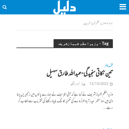
ہوم
<<
وزیراعظم شہبازشریف
Tag - وزیراعظم شہبازشریف
منتخب کالم
تین نکاتی سنجیدگی-عبداللہ طارق سہیل
12/15/2022
تبصرہ لکھیے
وزیراعظم شہبازشریف نے کہا ہے کہ آئی ایم ایف نے ہمارے پائوں میں زنجیریں پہنا
دی ہیں‘وہ سکھر‘ حیدرآباد موٹروے کی تعمیر کا سنگ بنیاد رکھنے کی تقریب سے خطاب کر
رہے...