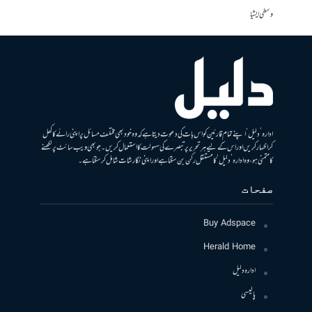
وسطی ایشیا
ادارہ ’دلیل‘ اپنے تمام قارئین کو اس بات کی دعوت دیتا ہے کہ وہ خود بھی مختلف مسائل پر اپنی رائے کا کھل
کر اظہار کریں اور اس کے لیے ہر تحریر پر تبصرے کی سہولت کا استعمال کریں۔ جو بھی ویب سائٹ پر لکھنے
کا متمنی ہو، وہ ادارہ ’دلیل‘ کا مستقل رکن بن سکتا ہے اور اپنی نگارشات شامل کرسکتا ہے۔
صفحات
Buy Adspace
Herald Home
ادارہ دلیل
پالیسی