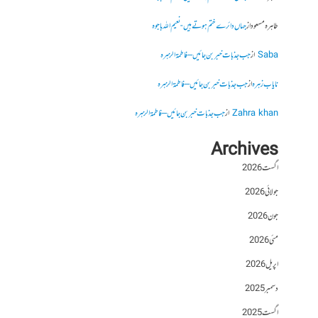
طاہرہ مسعود
از
جہاں دائرے ختم ہوتے ہیں- نعیم اللہ باجوہ
Saba
از
جب جذبات خبر بن جائیں – فاطمۃالزہرہ
نایاب زہرہ
از
جب جذبات خبر بن جائیں – فاطمۃالزہرہ
Zahra khan
از
جب جذبات خبر بن جائیں – فاطمۃالزہرہ
Archives
اگست 2026
جولائی 2026
جون 2026
مئی 2026
اپریل 2026
دسمبر 2025
اگست 2025