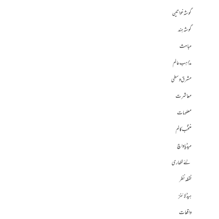
گوشہ خواتین
گوشہ ہند
مباحث
مذاہب عالم
مشرق وسطی
معاشرت
معلومات
منتخب کالم
میڈیا واچ
نئے لکھاری
نقطہ نظر
ہیڈلائنز
واقعات