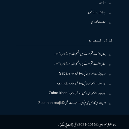
مقاصد
ہدایات برائے تحریر
ہمارے لکھاری
تازہ تبصرے
جہاں دائرے ختم ہوتے ہیں- نعیم اللہ باجوہ
از
طاہرہ مسعود
جہاں دائرے ختم ہوتے ہیں- نعیم اللہ باجوہ
از
طاہرہ مسعود
جب جذبات خبر بن جائیں – فاطمۃالزہرہ
از
Saba
جب جذبات خبر بن جائیں – فاطمۃالزہرہ
از
نایاب زہرہ
جب جذبات خبر بن جائیں – فاطمۃالزہرہ
از
Zahra khan
اس خاندان کا اصل مجرم کون! – عبدالغفار بگٹی
از
Zeeshan majid
جملہ حقوق محفوظ ہیں © 2016-2021 دلیل (ڈاٹ پی کے)۔