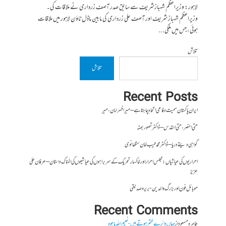
لاہور: وزیراعظم شہبازشریف سے سابق صدر آصف زرداری نے ملاقات کی۔
وزیراعظم شہباز شریف اور آصف علی زرداری کی مابین ماڈل ٹاؤن لاہور میں ملاقات
ہوئی، جس میں ملکی...
تلاش
تلاش
Recent Posts
ایران پاکستان سمیت دفاعی اتحاد چاہتا ہے – میر افسر امان،میر
حتی النصر ، حتی القدس – ڈاکٹر تصور بھٹہ
گواہی دیتے دریا – ڈاکٹر محمد طیب خان سنگھانوی
احراریوں کی عیاشیاں : مجلس احرار اور خاکسار تحریک کے سربراہوں کی عیاشیوں کی المناک داستان – عرفان علی
عزیز
موبائل فون اور بزرگ والدین- بریرہ صدیقی
Recent Comments
طاہرہ مسعود
از
جہاں دائرے ختم ہوتے ہیں- نعیم اللہ باجوہ