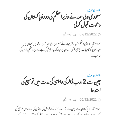
تازہ ترین خبریں
سعودی ولی عہد نے وزیراعظم کی دورۂ پاکستان کی
دعوت قبول کرلی
07/12/2022
تبصرہ لکھیے
اسلام آباد: وزیراعظم شہبازشریف نے سعودی ولی عہد شہزادہ محمد بن سلمان بن
عبدالعزیز کو کامیاب حج آپریشن اور عید پر مبارک باد پیش کی ہے۔ وزیر اعظم ہاؤس کی
جانب...
تازہ ترین خبریں
چین سے 2ارب ڈالر کی واپسی کی مدت میں توسیع کی
استدعا
06/12/2022
تبصرہ لکھیے
اسلام آباد: پاکستان نے چین سے2 ارب ڈالر کے قرض کی واپسی کی مدت میں توسیع کی