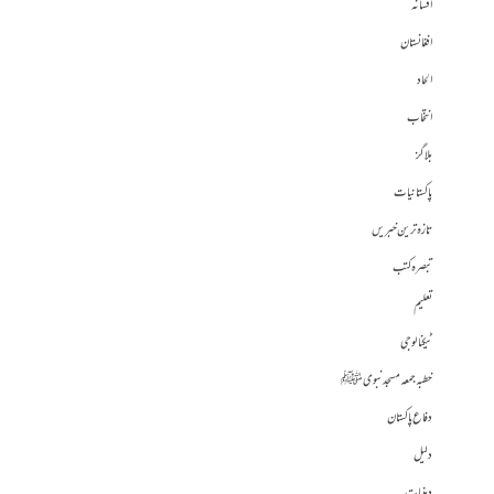
افسانہ
افغانستان
الحاد
انتخاب
بلاگز
پاکستانیات
تازہ ترین خبریں
تبصرہ کتب
تعلیم
ٹیکنالوجی
خطبہ جمعہ مسجد نبوی ﷺ
دفاع پاکستان
دلیل
دینیات