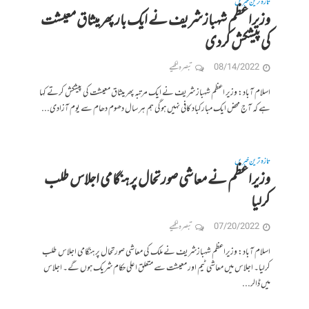
تازہ ترین خبریں
وزیراعظم شہبازشریف نے ایک بار پھرمیثاق معیشت
کی پیشکش کردی
08/14/2022
تبصرہ لکھیے
اسلام آباد: وزیر اعظم شہباز شریف نے ایک مرتبہ پھر میثاق معیشت کی پیشکش کرتے کہا
ہے کہ آج محض ایک مبارکباد کافی نہیں ہوگی ہم ہر سال دھوم دھام سے یوم آزادی...
تازہ ترین خبریں
وزیراعظم نے معاشی صورتحال پر ہنگامی اجلاس طلب
کرلیا
07/20/2022
تبصرہ لکھیے
اسلام آباد: وزیراعظم شہبازشریف نے ملک کی معاشی صورتحال پر ہنگامی اجلاس طلب
کرلیا۔ اجلاس میں معاشی ٹیم اور معیشت سے متعلق اعلی حکام شریک ہوں گے۔ اجلاس
میں ڈالر...