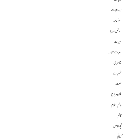
روحانیات
سفرنامہ
سوشل میڈیا
سیرت
سیرت صحابہ
شاعری
شخصیات
صحت
طنز و مزاح
عالم اسلام
کالم
کچھ خاص
کہانی