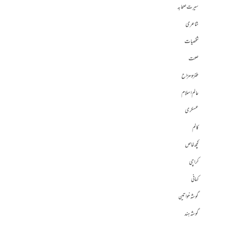
سیرت صحابہ
شاعری
شخصیات
صحت
طنز و مزاح
عالم اسلام
عسکری
کالم
کچھ خاص
کراچی
کہانی
گوشہ خواتین
گوشہ ہند