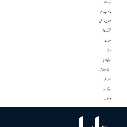
مباحث
مذاہب عالم
مشرق وسطی
منتخب کالم
مہمات
میڈیا
میڈیا واچ
نئے لکھاری
نقطہ نظر
ہیڈلائنز
واقعات