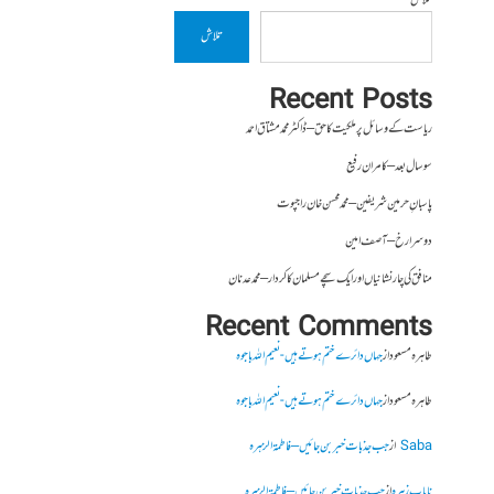
تلاش
تلاش
Recent Posts
ریاست کے وسائل پر ملکیت کا حق – ڈاکٹر محمد مشتاق احمد
سو سال بعد – کامران رفیع
پاسبانِ حرمین شریفین – محمد محسن خان راجپوت
دوسرا رخ – آصف امین
منافق کی چار نشانیاں اور ایک سچے مسلمان کا کردار – محمد عدنان
Recent Comments
طاہرہ مسعود
از
جہاں دائرے ختم ہوتے ہیں- نعیم اللہ باجوہ
طاہرہ مسعود
از
جہاں دائرے ختم ہوتے ہیں- نعیم اللہ باجوہ
Saba
از
جب جذبات خبر بن جائیں – فاطمۃالزہرہ
نایاب زہرہ
از
جب جذبات خبر بن جائیں – فاطمۃالزہرہ