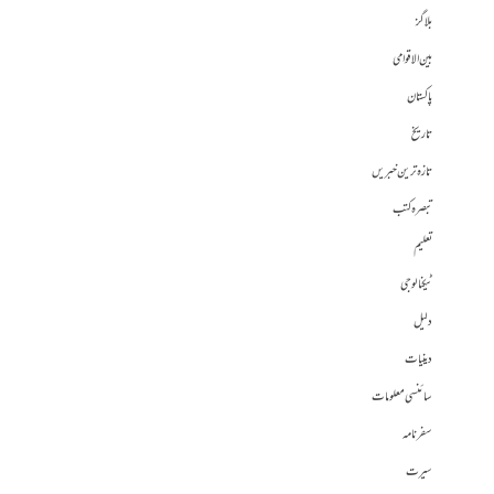
بلاگز
بین الاقوامی
پاکستان
تاریخ
تازہ ترین خبریں
تبصرہ کتب
تعلیم
ٹیکنالوجی
دلیل
دینیات
سائنسی معلومات
سفرنامہ
سیرت