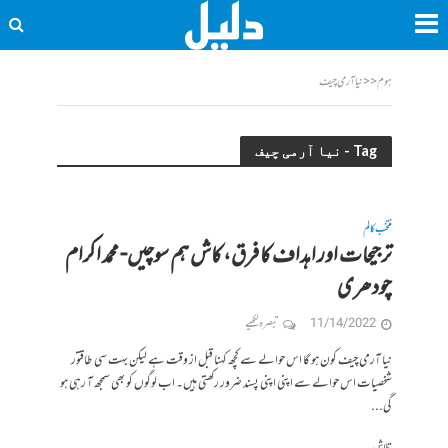
ہوم
<<
نیا آرمی چیف
Tag - نیا آرمی چیف
منتخب کالم
ترجیحات اور اہداف کا فرق، کاش ہم سوچیں- محمد اکرام
چودھری
11/14/2022
تبصرہ لکھیے
نیا آرمی چیف کون ہو گا اس حوالے سے کچھ کہنا قبل از وقت ہے لیکن بہت سی طاقتور
شخصیات اس حوالے سے اپنی اپنی پسند ضرور رکھتی ہیں۔ اب لوگوں کو بھی سمجھ آ رہی ہو
گی...