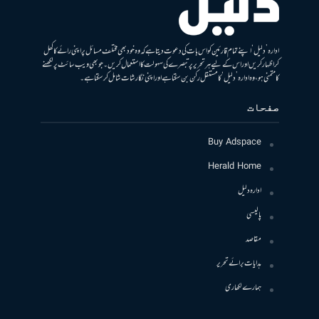
ادارہ ’دلیل‘ اپنے تمام قارئین کو اس بات کی دعوت دیتا ہے کہ وہ خود بھی مختلف مسائل پر اپنی رائے کا کھل
کر اظہار کریں اور اس کے لیے ہر تحریر پر تبصرے کی سہولت کا استعمال کریں۔ جو بھی ویب سائٹ پر لکھنے
کا متمنی ہو، وہ ادارہ ’دلیل‘ کا مستقل رکن بن سکتا ہے اور اپنی نگارشات شامل کرسکتا ہے۔
صفحات
Buy Adspace
Herald Home
ادارہ دلیل
پالیسی
مقاصد
ہدایات برائے تحریر
ہمارے لکھاری