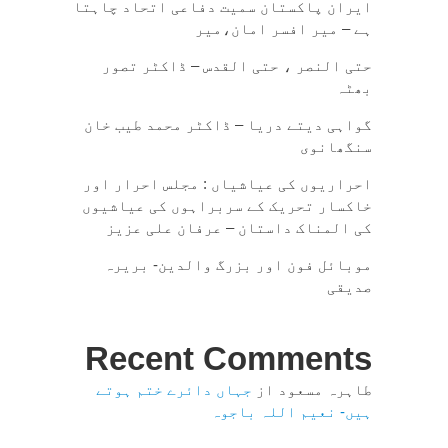
ایران پاکستان سمیت دفاعی اتحاد چاہتا
ہے – میر افسر امان،میر
حتی النصر ، حتی القدس – ڈاکٹر تصور
بھٹہ
گواہی دیتے دریا – ڈاکٹر محمد طیب خان
سنگھانوی
احراریوں کی عیاشیاں : مجلس احرار اور
خاکسار تحریک کے سربراہوں کی عیاشیوں
کی المناک داستان – عرفان علی عزیز
موبائل فون اور بزرگ والدین- بریرہ
صدیقی
Recent Comments
طاہرہ مسعود
از
جہاں دائرے ختم ہوتے
ہیں- نعیم اللہ باجوہ