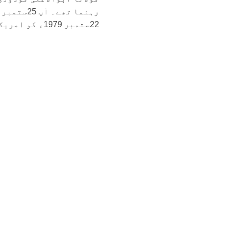
22ستمبر 1979ء کو امریکہ کے ایک...