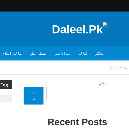
بلاگز
کالم
ہیڈلائنز
نقطہ نظر
عالم اسلام
ہوم
<<
نثر
تلاش
Tag - نثر
تلا
ش
Recent Posts