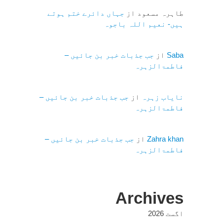
طاہرہ مسعود
از
جہاں دائرے ختم ہوتے
ہیں- نعیم اللہ باجوہ
Saba
از
جب جذبات خبر بن جائیں –
فاطمۃالزہرہ
نایاب زہرہ
از
جب جذبات خبر بن جائیں –
فاطمۃالزہرہ
Zahra khan
از
جب جذبات خبر بن جائیں –
فاطمۃالزہرہ
Archives
اگست 2026