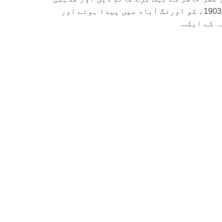
رہنما تھے۔ آپ 25ستمبر 1903ء کو اورنگ آباد میں پیدا ہوئے اور