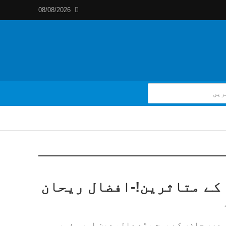
08/08/2026
 کے متاثرین!-افضال ریحان
ی عصر حاضر کے بہت بڑے عالم دین اور مذہبی