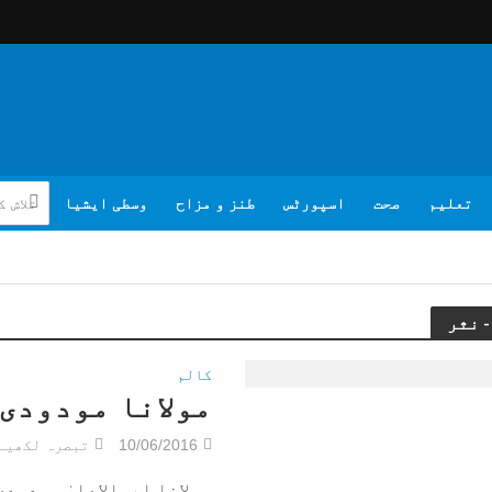
تعلیم
صحت
اسپورٹس
طنز و مزاح
وسطی ایشیا
کالم
مولانا مودودی
10/06/2016
تبصرہ لکھیے
مولانا ابوالاعلیٰ مودود