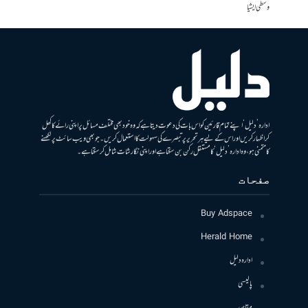
وسطی ایشیا
ادارہ ’دلیل‘ اپنے تمام قارئین کو اس بات کی دعوت دیتا ہے کہ وہ خود بھی مختلف مسائل پر اپنی رائے کا کھل
کر اظہار کریں اور اس کے لیے ہر تحریر پر تبصرے کی سہولت کا استعمال کریں۔ جو بھی ویب سائٹ پر لکھنے
کا متمنی ہو، وہ ادارہ ’دلیل‘ کا مستقل رکن بن سکتا ہے اور اپنی نگارشات شامل کرسکتا ہے۔
صفحات
Buy Adspace
Herald Home
ادارہ دلیل
پالیسی
مقاصد