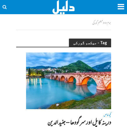
ہوم
<<
میکسم گورکی
Tag - میکسم گورکی
کچھ خاص
درینہ کا پل اور سرگودھا – جنید الدین