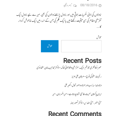
08/18/2016
تبصرہ لکھیے
ناولوں کی اپنی نفسیات ہوتی ہیں اور ناول پڑھنے والوں کی بھی. میرے لیے ناول ایک
تفریحی مقام کی سی حیثیت رکھتے ہیں یا ایک فلم کی جس کے اندر میں ایک خاموش کردار
کا...
تلاش
تلاش
Recent Posts
عصرِ نو کا فکری تلاطم: ایک سقراطی و افلاطونی محاکمہ – ڈاکٹر محمد طیب خان سنگھانوی
رنجیت سنگھ کی فوج – عرفان علی عزیز
وجودِ خدا، مذہب اور موجودہ صورتحال- کبیر علی
ایران پاکستان سمیت دفاعی اتحاد چاہتا ہے – میر افسر امان،میر
حتی النصر ، حتی القدس – ڈاکٹر تصور بھٹہ
Recent Comments