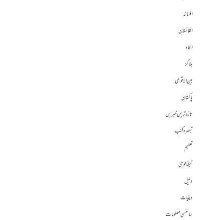
افسانہ
افغانستان
الحاد
بلاگز
بین الاقوامی
پاکستان
تازہ ترین خبریں
تبصرہ کتب
تعلیم
ٹیکنالوجی
دلیل
دینیات
سائنسی معلومات