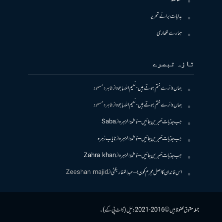
ہدایات برائے تحریر
ہمارے لکھاری
تازہ تبصرے
جہاں دائرے ختم ہوتے ہیں- نعیم اللہ باجوہ
از
طاہرہ مسعود
جہاں دائرے ختم ہوتے ہیں- نعیم اللہ باجوہ
از
طاہرہ مسعود
جب جذبات خبر بن جائیں – فاطمۃالزہرہ
از
Saba
جب جذبات خبر بن جائیں – فاطمۃالزہرہ
از
نایاب زہرہ
جب جذبات خبر بن جائیں – فاطمۃالزہرہ
از
Zahra khan
اس خاندان کا اصل مجرم کون! – عبدالغفار بگٹی
از
Zeeshan majid
جملہ حقوق محفوظ ہیں © 2016-2021 دلیل (ڈاٹ پی کے)۔