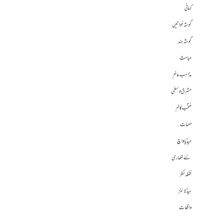
کہانی
گوشہ خواتین
گوشہ ہند
مباحث
مذاہب عالم
مشرق وسطی
منتخب کالم
مہمات
میڈیا واچ
نئے لکھاری
نقطہ نظر
ہیڈلائنز
واقعات