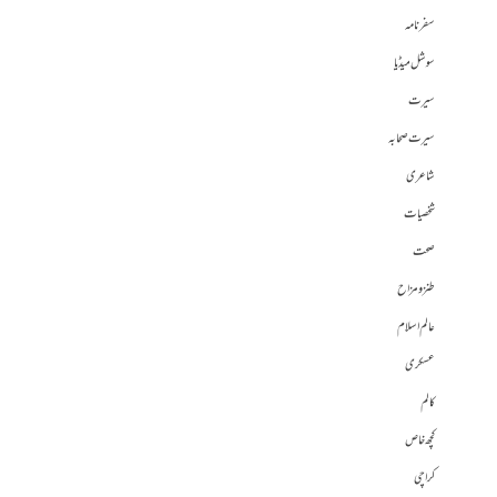
سفرنامہ
سوشل میڈیا
سیرت
سیرت صحابہ
شاعری
شخصیات
صحت
طنز و مزاح
عالم اسلام
عسکری
کالم
کچھ خاص
کراچی