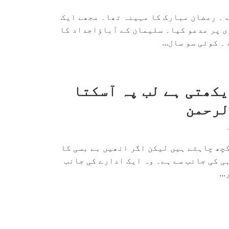
 ۔ رمضان مبارک کا مہینہ تھا۔ مجھے ایک
ی پر مدعو کیا۔ سلیمان کے آباؤاجداد کا
 کوئی سو سال...
یکھتی ہے لب پہ آسکتا
لرحمن
چھ چاہتے ہیں لیکن اگر انھیں بے بسی کا
ہی کی جانب سے ہے۔ وہ ایک ادارے کی جانب
..