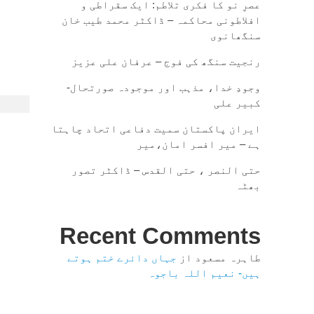
عصرِ نو کا فکری تلاطم: ایک سقراطی و
افلاطونی محاکمہ – ڈاکٹر محمد طیب خان
سنگھانوی
رنجیت سنگھ کی فوج – عرفان علی عزیز
وجودِ خدا، مذہب اور موجودہ صورتحال-
کبیر علی
ایران پاکستان سمیت دفاعی اتحاد چاہتا
ہے – میر افسر امان،میر
حتی النصر ، حتی القدس – ڈاکٹر تصور
بھٹہ
Recent Comments
طاہرہ مسعود
از
جہاں دائرے ختم ہوتے
ہیں- نعیم اللہ باجوہ