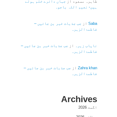
طاہرہ مسعود
از
جہاں دائرے ختم ہوتے
ہیں- نعیم اللہ باجوہ
Saba
از
جب جذبات خبر بن جائیں –
فاطمۃالزہرہ
نایاب زہرہ
از
جب جذبات خبر بن جائیں –
فاطمۃالزہرہ
Zahra khan
از
جب جذبات خبر بن جائیں –
فاطمۃالزہرہ
Archives
اگست 2026
جولائی 2026