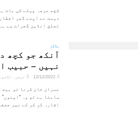
کچھ عرصہ پہلے کی بات ہے
دوست نے اپنے گھر افطار
تعلق انڈین گجرات سے ہے ۔
بلاگز
آنکھ جو کچھ د
نہیں – حبیب ا
12/12/2022
تبصرہ لکھیے
عمران خان کرنا تو بہت ک
سامنا ہے تو وہ “اپنوں” 
اشارہ کر کر کے میر جعفر.