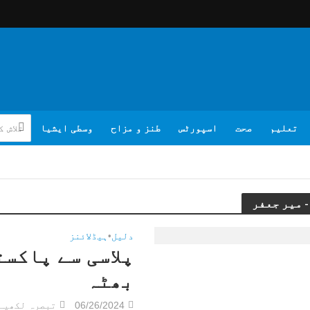
تعلیم
صحت
اسپورٹس
طنز و مزاح
وسطی ایشیا
دلیل
•
ہیڈلائنز
پلاسی سے پاکست
بھٹہ
06/26/2024
تبصرہ لکھیے