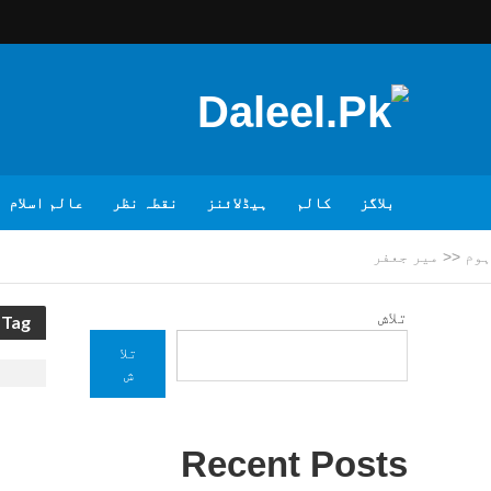
بلاگز
کالم
ہیڈلائنز
نقطہ نظر
عالم اسلام
ہوم
<<
میر جعفر
تلاش
Tag - میر جعفر
تلا
ش
Recent Posts