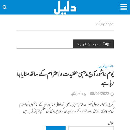
ہوم
<<
میدان کربلا
Tag - میدان کربلا
تازہ ترین خبریں
یوم عاشور آج مذہبی عقیدت و احترام کے ساتھ منایا جا
رہا ہے
08/09/2022
تبصرہ لکھیے
کراچی: نواسہ رسول ؐحضرت امام حسین رضی اللہ تعالی عنہ اوران کے ساتھیوں کی اسلام
کی سربلندی اور حق وصداقت کے لیے میدان کربلا میں دی گئی عظیم قربانی کی یاد میں...
تلاش