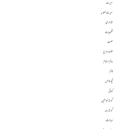
سیرت
سیرت صحابہ
شاعری
شخصیات
صحت
طنز و مزاح
عالم اسلام
کالم
کچھ خاص
کہانی
گوشہ خواتین
گوشہ ہند
مباحث