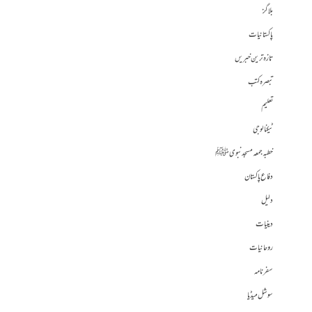
بلاگز
پاکستانیات
تازہ ترین خبریں
تبصرہ کتب
تعلیم
ٹیکنالوجی
خطبہ جمعہ مسجد نبوی ﷺ
دفاع پاکستان
دلیل
دینیات
روحانیات
سفرنامہ
سوشل میڈیا