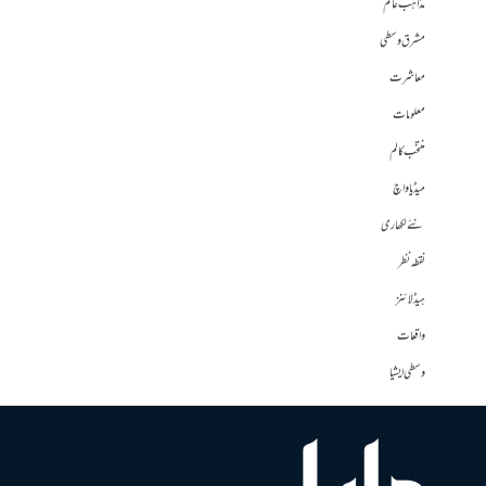
مذاہب عالم
مشرق وسطی
معاشرت
معلومات
منتخب کالم
میڈیا واچ
نئے لکھاری
نقطہ نظر
ہیڈلائنز
واقعات
وسطی ایشیا