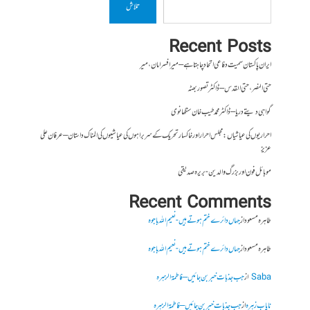
تلاش
Recent Posts
ایران پاکستان سمیت دفاعی اتحاد چاہتا ہے – میر افسر امان،میر
حتی النصر ، حتی القدس – ڈاکٹر تصور بھٹہ
گواہی دیتے دریا – ڈاکٹر محمد طیب خان سنگھانوی
احراریوں کی عیاشیاں : مجلس احرار اور خاکسار تحریک کے سربراہوں کی عیاشیوں کی المناک داستان – عرفان علی
عزیز
موبائل فون اور بزرگ والدین- بریرہ صدیقی
Recent Comments
طاہرہ مسعود
از
جہاں دائرے ختم ہوتے ہیں- نعیم اللہ باجوہ
طاہرہ مسعود
از
جہاں دائرے ختم ہوتے ہیں- نعیم اللہ باجوہ
Saba
از
جب جذبات خبر بن جائیں – فاطمۃالزہرہ
نایاب زہرہ
از
جب جذبات خبر بن جائیں – فاطمۃالزہرہ