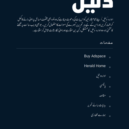
ادارہ ’دلیل‘ اپنے تمام قارئین کو اس بات کی دعوت دیتا ہے کہ وہ خود بھی مختلف مسائل پر اپنی رائے کا کھل
کر اظہار کریں اور اس کے لیے ہر تحریر پر تبصرے کی سہولت کا استعمال کریں۔ جو بھی ویب سائٹ پر لکھنے
کا متمنی ہو، وہ ادارہ ’دلیل‘ کا مستقل رکن بن سکتا ہے اور اپنی نگارشات شامل کرسکتا ہے۔
صفحات
Buy Adspace
Herald Home
ادارہ دلیل
پالیسی
مقاصد
ہدایات برائے تحریر
ہمارے لکھاری