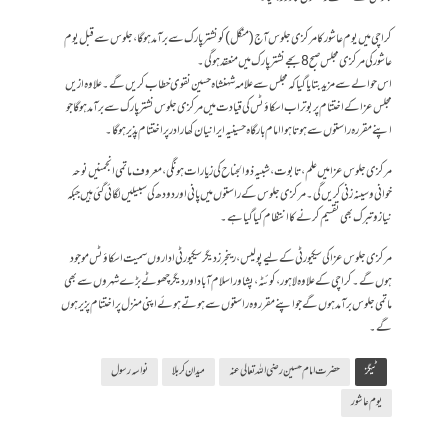
کراچی میں یوم عاشورکا مرکزی جلوس آج (منگل) کو نشترپارک سے برآمد ہوگا، جلوس سے قبل یوم
عاشور کی مرکزی مجلس صبح 8 بجے نشترپارک میں منعقد ہوگی۔
اس حوالے سے مزید بتایا گیا کہ مجلس سے علامہ شہنشاہ حسین نقوی خطاب کریں گے۔ علاوہ ازیں
مجلس عزا کے اختتام پر بوتراب اسکاؤٹس کی قیادت میں مرکزی جلوس نشتر پارک سے برآمد ہوگا جو
اپنے مقررہ راستوں سے ہوتا ہوا امام بارگاہ حسینیہ ایرانیان کھارادر پر اختتام پذیر ہوگا۔
مرکزی جلوس عزا میں علم، تابوت، شبیہ ذوالجناح کی زیارات ہونگی، معروف ماتمی انجمنیں نوحہ
خوانی و سینہ زنی کریں گی۔ مرکزی جلوس کے راستوں میں پانی اور دودھ کی سبیلیں لگائی گئی ہیں جبکہ
نیاز و تبرک بھی تقسیم کرنے کا انتظام کیا گیا ہے۔
مرکزی جلوس عزا کی سیکیورٹی کے لیے پولیس، رینجرز دیگر سیکیورٹی اداروں سمیت اسکاؤٹس موجود
ہوں گے۔ کراچی کے علاوہ لاہور، کوئٹہ، پشاور اسلام آباد اوردیگر چھوٹے بڑے شہروں سے بھی
ماتمی جلوس برآمد ہوں گے جو اپنے مقرروہ راستوں سے ہوتے ہوئے اپنی منزل پر اختتام پزیر ہوں
گے۔
ٹیگز
حضرت امام حسین رضی اللہ تعالی عنہ
میدان کربلا
نواسہ رسول
یوم عاشور