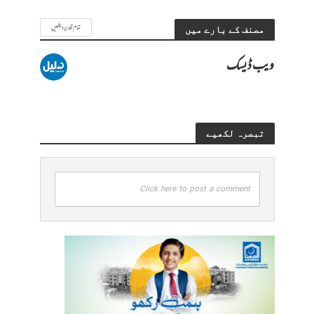
تمام تحاریر دیکھیں
مصنف کے بارے میں
ویب ڈیسک
تبصرہ لکھیے
Click here to post a comment