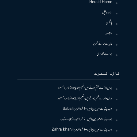
Herald Home
ادارہ دلیل
پالیسی
مقاصد
ہدایات برائے تحریر
ہمارے لکھاری
تازہ تبصرے
جہاں دائرے ختم ہوتے ہیں- نعیم اللہ باجوہ
از
طاہرہ مسعود
جہاں دائرے ختم ہوتے ہیں- نعیم اللہ باجوہ
از
طاہرہ مسعود
جب جذبات خبر بن جائیں – فاطمۃالزہرہ
از
Saba
جب جذبات خبر بن جائیں – فاطمۃالزہرہ
از
نایاب زہرہ
جب جذبات خبر بن جائیں – فاطمۃالزہرہ
از
Zahra khan