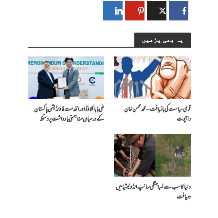
یہ بھی پڑھیں
قومی سیاست کی بازیافت – محمد محسن خان
علی بابا کلاؤڈ اور الخدمت فاؤنڈیشن پاکستان
راجپوت
کے درمیان مفاہمتی یادداشت پر دستخط
دنیا کا سب سے لمبا جنگلی سانپ انڈونیشیا میں
دریافت