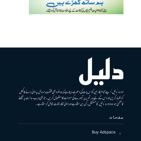
ادارہ ’دلیل‘ اپنے تمام قارئین کو اس بات کی دعوت دیتا ہے کہ وہ خود بھی مختلف مسائل پر اپنی رائے کا کھل
کر اظہار کریں اور اس کے لیے ہر تحریر پر تبصرے کی سہولت کا استعمال کریں۔ جو بھی ویب سائٹ پر لکھنے
کا متمنی ہو، وہ ادارہ ’دلیل‘ کا مستقل رکن بن سکتا ہے اور اپنی نگارشات شامل کرسکتا ہے۔
صفحات
Buy Adspace