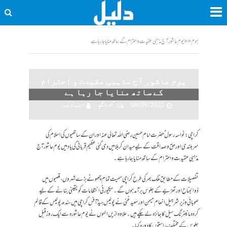
ہوم
<<
یوم عاشور آج مذہبی عقیدت و احترام کے ساتھ منایا جا رہا ہے
یوم عاشور آج مذہبی عقیدت و احترام
کے ساتھ منایا جا رہا ہے
08/09/2022
تبصرہ لکھیے
ویب ڈیسک
کراچی: نواسہ رسول ؐحضرت امام حسین رضی اللہ تعالی عنہ اوران کے ساتھیوں کی اسلام کی
سربلندی اور حق وصداقت کے لیے میدان کربلا میں دی گئی عظیم قربانی کی یاد میں یوم عاشور آج
مذہبی عقیدت و احترام کے ساتھ منایا جا رہا ہے۔
تفصیلات کے مطابق ملک بھرکی طرح کراچی سمیت تمام چھوٹے بڑے شہروں، قصبوں میں
ذوالجناح اور تعزیے کے جلوس برآمد ہوں گے۔ سیکیورٹی انتظامات کو یقینی بنانے کے لیے
صوبائی وزیر شرجیل انعام میمن اور سعید غنی نے پولیس ہیڈ آفس کراچی میں سندھ پولیس کے قائم
کردہ مانیٹرنگ سیل کا جائزہ لے چکے ہیں۔ علاوہ ازیں انہوں نے یوم عاشورہ سے ایک روز قبل
جلوس کے مختلف راستوں کا دورہ کیا۔