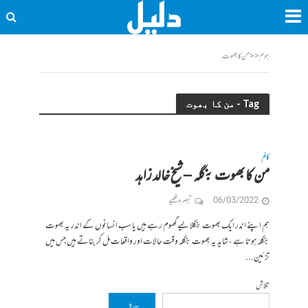
ہوم
<<
من کا بھوت
Tag - من کا بھوت
کالم
من کا بھوت بنگلہ – شیخ خالد زاہد
06/03/2022
تبصرہ لکھیے
ہم اپنے اندر ایک بھوت بنگلا لیے گھوم رہے ہیں یا سب انسانوں کے اندر یہ بھوت
بنگلہ ہوتا ہے ، شاید یہ بھوت بنگلہ وقت حالات اور واقعات مل کر بناتے ہیں جس میں
تزئین...
تلاش