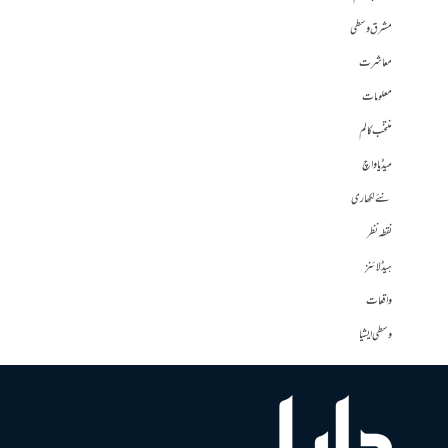
مشرق وسطی
معاشرت
معلومات
منتخب کالم
میڈیا واچ
نئے لکھاری
نقطہ نظر
ہیڈلائنز
واقعات
وسطی ایشیا