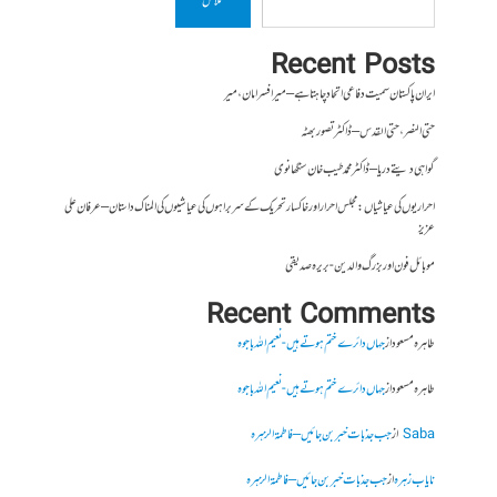
تلاش
Recent Posts
ایران پاکستان سمیت دفاعی اتحاد چاہتا ہے – میر افسر امان،میر
حتی النصر ، حتی القدس – ڈاکٹر تصور بھٹہ
گواہی دیتے دریا – ڈاکٹر محمد طیب خان سنگھانوی
احراریوں کی عیاشیاں : مجلس احرار اور خاکسار تحریک کے سربراہوں کی عیاشیوں کی المناک داستان – عرفان علی
عزیز
موبائل فون اور بزرگ والدین- بریرہ صدیقی
Recent Comments
طاہرہ مسعود
از
جہاں دائرے ختم ہوتے ہیں- نعیم اللہ باجوہ
طاہرہ مسعود
از
جہاں دائرے ختم ہوتے ہیں- نعیم اللہ باجوہ
Saba
از
جب جذبات خبر بن جائیں – فاطمۃالزہرہ
نایاب زہرہ
از
جب جذبات خبر بن جائیں – فاطمۃالزہرہ