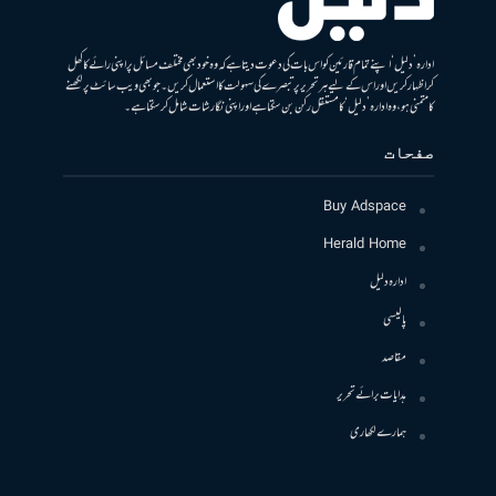
ادارہ ’دلیل‘ اپنے تمام قارئین کو اس بات کی دعوت دیتا ہے کہ وہ خود بھی مختلف مسائل پر اپنی رائے کا کھل
کر اظہار کریں اور اس کے لیے ہر تحریر پر تبصرے کی سہولت کا استعمال کریں۔ جو بھی ویب سائٹ پر لکھنے
کا متمنی ہو، وہ ادارہ ’دلیل‘ کا مستقل رکن بن سکتا ہے اور اپنی نگارشات شامل کرسکتا ہے۔
صفحات
Buy Adspace
Herald Home
ادارہ دلیل
پالیسی
مقاصد
ہدایات برائے تحریر
ہمارے لکھاری