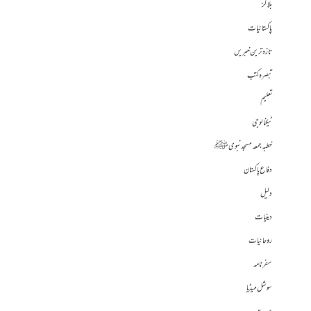
بلاگز
پاکستانیات
تازہ ترین خبریں
تبصرہ کتب
تعلیم
ٹیکنالوجی
خطبہ جمعہ مسجد نبوی ﷺ
دفاع پاکستان
دلیل
دینیات
روحانیات
سفرنامہ
سوشل میڈیا