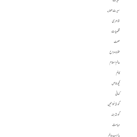
سیرت
سیرت صحابہ
شاعری
شخصیات
صحت
طنز و مزاح
عالم اسلام
کالم
کچھ خاص
کہانی
گوشہ خواتین
گوشہ ہند
مباحث
مذاہب عالم