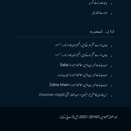
ہدایات برائے تحریر
ہمارے لکھاری
تازہ تبصرے
جہاں دائرے ختم ہوتے ہیں- نعیم اللہ باجوہ
از
طاہرہ مسعود
جہاں دائرے ختم ہوتے ہیں- نعیم اللہ باجوہ
از
طاہرہ مسعود
جب جذبات خبر بن جائیں – فاطمۃالزہرہ
از
Saba
جب جذبات خبر بن جائیں – فاطمۃالزہرہ
از
نایاب زہرہ
جب جذبات خبر بن جائیں – فاطمۃالزہرہ
از
Zahra khan
اس خاندان کا اصل مجرم کون! – عبدالغفار بگٹی
از
Zeeshan majid
جملہ حقوق محفوظ ہیں © 2016-2021 دلیل (ڈاٹ پی کے)۔