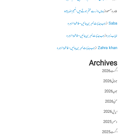
طاہرہ مسعود
از
جہاں دائرے ختم ہوتے ہیں- نعیم اللہ باجوہ
Saba
از
جب جذبات خبر بن جائیں – فاطمۃالزہرہ
نایاب زہرہ
از
جب جذبات خبر بن جائیں – فاطمۃالزہرہ
Zahra khan
از
جب جذبات خبر بن جائیں – فاطمۃالزہرہ
Archives
اگست 2026
جولائی 2026
جون 2026
مئی 2026
اپریل 2026
دسمبر 2025
اگست 2025