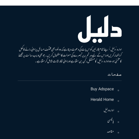
ادارہ ’دلیل‘ اپنے تمام قارئین کو اس بات کی دعوت دیتا ہے کہ وہ خود بھی مختلف مسائل پر اپنی رائے کا کھل
کر اظہار کریں اور اس کے لیے ہر تحریر پر تبصرے کی سہولت کا استعمال کریں۔ جو بھی ویب سائٹ پر لکھنے
کا متمنی ہو، وہ ادارہ ’دلیل‘ کا مستقل رکن بن سکتا ہے اور اپنی نگارشات شامل کرسکتا ہے۔
صفحات
Buy Adspace
Herald Home
ادارہ دلیل
پالیسی
مقاصد