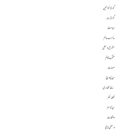
گوشہ خواتین
گوشہ ہند
مباحث
مذاہب عالم
مشرق وسطی
منتخب کالم
مہمات
میڈیا واچ
نئے لکھاری
نقطہ نظر
ہیڈلائنز
واقعات
وسطی ایشیا