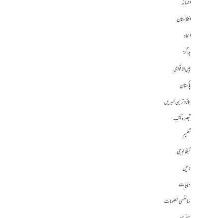
افسانہ
افغانستان
الحاد
بلاگز
بین الاقوامی
پاکستان
تازہ ترین خبریں
تبصرہ کتب
تعلیم
ٹیکنالوجی
دلیل
دینیات
سائنسی معلومات