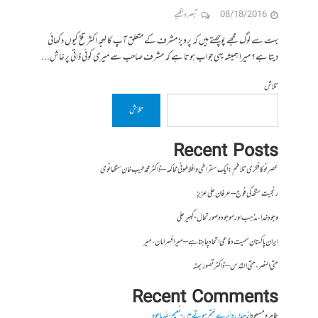
08/18/2016
تبصرہ لکھیے
بہت سے لوگ مجھے پوچھتے ہیں کہ پرویز مشرف کے متعلق آپ کا لہجہ اکثر تلخ کیوں دکھائی
دیتا ہے؟ میرا ہمیشہ یہی جواب ہوتا ہے کہ مشرف صاحب سے میری کوئی ذاتی پرخاش...
تلاش
تلاش
Recent Posts
عصرِ نو کا فکری تلاطم: ایک سقراطی و افلاطونی محاکمہ – ڈاکٹر محمد طیب خان سنگھانوی
رنجیت سنگھ کی فوج – عرفان علی عزیز
وجودِ خدا، مذہب اور موجودہ صورتحال- کبیر علی
ایران پاکستان سمیت دفاعی اتحاد چاہتا ہے – میر افسر امان،میر
حتی النصر ، حتی القدس – ڈاکٹر تصور بھٹہ
Recent Comments
طاہرہ مسعود
از
جہاں دائرے ختم ہوتے ہیں- نعیم اللہ باجوہ