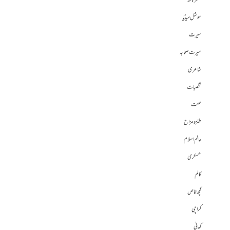
سفرنامہ
سوشل میڈیا
سیرت
سیرت صحابہ
شاعری
شخصیات
صحت
طنز و مزاح
عالم اسلام
عسکری
کالم
کچھ خاص
کراچی
کہانی