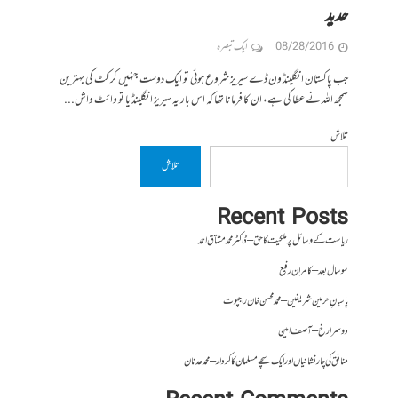
حدید
08/28/2016
ایک تبصرہ
جب پاکستان انگلینڈ ون ڈے سیریز شروع ہوئی تو ایک دوست جنہیں کرکٹ کی بہترین
سمجھ اللہ نے عطا کی ہے، ان کا فرمانا تھا کہ اس بار یہ سیریز انگلینڈ یا تو وائٹ واش...
تلاش
تلاش
Recent Posts
ریاست کے وسائل پر ملکیت کا حق – ڈاکٹر محمد مشتاق احمد
سو سال بعد – کامران رفیع
پاسبانِ حرمین شریفین – محمد محسن خان راجپوت
دوسرا رخ – آصف امین
منافق کی چار نشانیاں اور ایک سچے مسلمان کا کردار – محمد عدنان