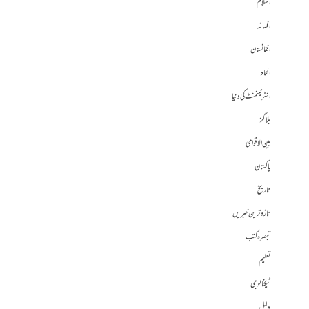
اسلام
افسانہ
افغانستان
الحاد
انٹرٹینمنٹ کی دنیا
بلاگز
بین الاقوامی
پاکستان
تاریخ
تازہ ترین خبریں
تبصرہ کتب
تعلیم
ٹیکنالوجی
دلیل