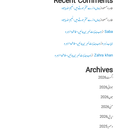
Recent Comments
طاہرہ مسعود
از
جہاں دائرے ختم ہوتے ہیں- نعیم اللہ باجوہ
طاہرہ مسعود
از
جہاں دائرے ختم ہوتے ہیں- نعیم اللہ باجوہ
Saba
از
جب جذبات خبر بن جائیں – فاطمۃالزہرہ
نایاب زہرہ
از
جب جذبات خبر بن جائیں – فاطمۃالزہرہ
Zahra khan
از
جب جذبات خبر بن جائیں – فاطمۃالزہرہ
Archives
اگست 2026
جولائی 2026
جون 2026
مئی 2026
اپریل 2026
دسمبر 2025