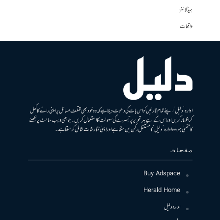
ہیڈلائنز
واقعات
ادارہ ’دلیل‘ اپنے تمام قارئین کو اس بات کی دعوت دیتا ہے کہ وہ خود بھی مختلف مسائل پر اپنی رائے کا کھل
کر اظہار کریں اور اس کے لیے ہر تحریر پر تبصرے کی سہولت کا استعمال کریں۔ جو بھی ویب سائٹ پر لکھنے
کا متمنی ہو، وہ ادارہ ’دلیل‘ کا مستقل رکن بن سکتا ہے اور اپنی نگارشات شامل کرسکتا ہے۔
صفحات
Buy Adspace
Herald Home
ادارہ دلیل