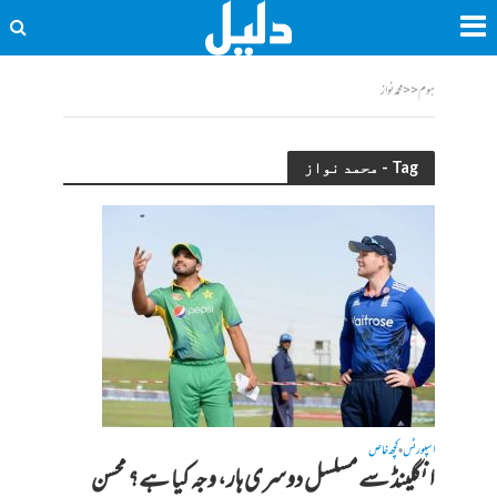
ہوم
<<
محمد نواز
Tag - محمد نواز
اسپورٹس
کچھ خاص
•
انگلینڈ سے مسلسل دوسری ہار، وجہ کیا ہے؟ محسن