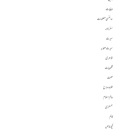
دینیات
سائنسی معلومات
سفرنامہ
سیرت
سیرت صحابہ
شاعری
شخصیات
صحت
طنز و مزاح
عالم اسلام
عسکری
کالم
کچھ خاص