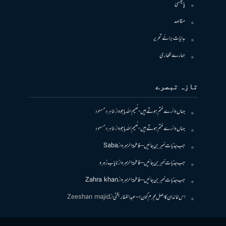
پالیسی
مقاصد
ہدایات برائے تحریر
ہمارے لکھاری
تازہ تبصرے
جہاں دائرے ختم ہوتے ہیں- نعیم اللہ باجوہ
از
طاہرہ مسعود
جہاں دائرے ختم ہوتے ہیں- نعیم اللہ باجوہ
از
طاہرہ مسعود
جب جذبات خبر بن جائیں – فاطمۃالزہرہ
از
Saba
جب جذبات خبر بن جائیں – فاطمۃالزہرہ
از
نایاب زہرہ
جب جذبات خبر بن جائیں – فاطمۃالزہرہ
از
Zahra khan
اس خاندان کا اصل مجرم کون! – عبدالغفار بگٹی
از
Zeeshan majid