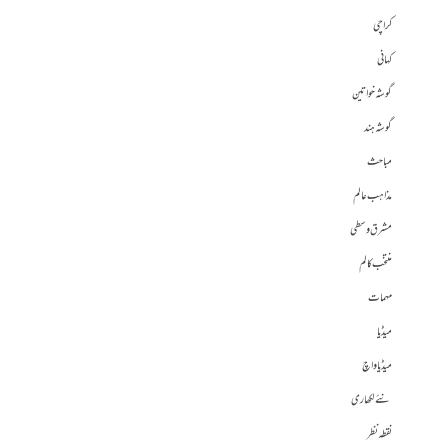
کراچی
کہانی
گوشہ خواتین
گوشہ ہند
مباحث
مذاہب عالم
مشرق وسطی
منتخب کالم
مہمات
میڈیا
میڈیا واچ
نئے لکھاری
نقطہ نظر