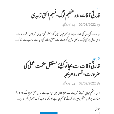
کالم
قدرتی آفات اورعظیم لوگ-نسیم الحق زاہدی
09/03/2022
تبصرہ لکھیے
یہ نوئے کی دہائی کی بات ہے والد محترم کی ڈیوٹی گنڈاسنگھ تھی میری عمر اس وقت نو سے
دس سال ہوگئی ایک خالص مذہبی گھرانے سے تعلق رکھنے کی وجہ سے مذہب سے لگائو...
منتخب کالم
قدرتی آفات سے بچائو کیلئے مستقل حکمت عملی کی
ضرورت- ظہور دھریجہ
08/02/2022
تبصرہ لکھیے
وزیر اعظم میاں شہباز شریف نے بلوچستان میں سیلاب سے جاں بحق افراد کے ورثاء کو
معاوضہ چوبیس گھنٹوں میں ادا کرنے کا حکم دیا ہے اور کہا کہ جب تک آخری گھر بحال...
تلاش