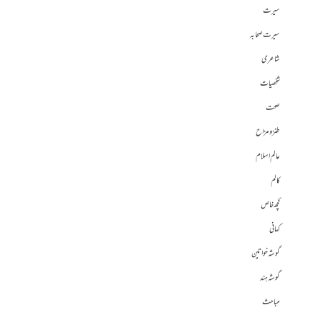
سیرت
سیرت صحابہ
شاعری
شخصیات
صحت
طنز و مزاح
عالم اسلام
کالم
کچھ خاص
کہانی
گوشہ خواتین
گوشہ ہند
مباحث