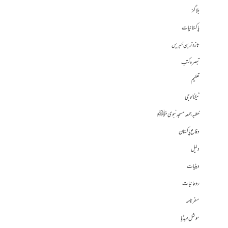
بلاگز
پاکستانیات
تازہ ترین خبریں
تبصرہ کتب
تعلیم
ٹیکنالوجی
خطبہ جمعہ مسجد نبوی ﷺ
دفاع پاکستان
دلیل
دینیات
روحانیات
سفرنامہ
سوشل میڈیا