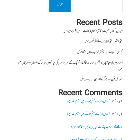
تلاش
Recent Posts
ایران پاکستان سمیت دفاعی اتحاد چاہتا ہے – میر افسر امان،میر
حتی النصر ، حتی القدس – ڈاکٹر تصور بھٹہ
گواہی دیتے دریا – ڈاکٹر محمد طیب خان سنگھانوی
احراریوں کی عیاشیاں : مجلس احرار اور خاکسار تحریک کے سربراہوں کی عیاشیوں کی المناک داستان – عرفان علی
عزیز
موبائل فون اور بزرگ والدین- بریرہ صدیقی
Recent Comments
طاہرہ مسعود
از
جہاں دائرے ختم ہوتے ہیں- نعیم اللہ باجوہ
طاہرہ مسعود
از
جہاں دائرے ختم ہوتے ہیں- نعیم اللہ باجوہ
Saba
از
جب جذبات خبر بن جائیں – فاطمۃالزہرہ
نایاب زہرہ
از
جب جذبات خبر بن جائیں – فاطمۃالزہرہ