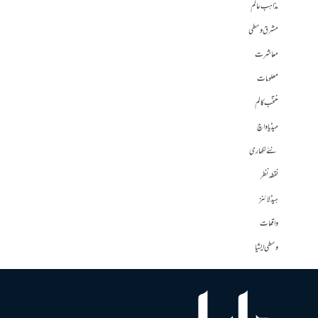
مذاہب عالم
مشرق وسطی
معاشرت
معلومات
منتخب کالم
میڈیا واچ
نئے لکھاری
نقطہ نظر
ہیڈلائنز
واقعات
وسطی ایشیا