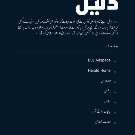
ادارہ ’دلیل‘ اپنے تمام قارئین کو اس بات کی دعوت دیتا ہے کہ وہ خود بھی مختلف مسائل پر اپنی رائے کا کھل
کر اظہار کریں اور اس کے لیے ہر تحریر پر تبصرے کی سہولت کا استعمال کریں۔ جو بھی ویب سائٹ پر لکھنے
کا متمنی ہو، وہ ادارہ ’دلیل‘ کا مستقل رکن بن سکتا ہے اور اپنی نگارشات شامل کرسکتا ہے۔
صفحات
Buy Adspace
Herald Home
ادارہ دلیل
پالیسی
مقاصد
ہدایات برائے تحریر
ہمارے لکھاری