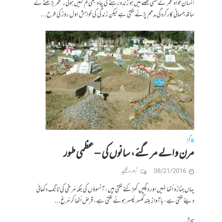
انسان خواہ عمر کے کسی حصے میں ہو زندہ رہنے کی چاہ کبھی کم نہیں ہوتی۔ عمر بڑھنے کے
ساتھ جسمانی کارکردگی مدھم پڑنے لگتی ہے لیکن زندگی کی خواہش اول روز کی طرح...
بلاگز
مرن والے مر گئے، سانوں کی – عظمی طور
08/21/2016
تبصرہ لکھیے
یہاں جنازہ اُٹھا نہیں اور دیگیں کھڑکنے لگتی ہیں، آنسوؤں کی جگہ مُرغی کی ٹانگ دکھائی
دینے لگتی ہے، باآوازِ بلند کُھسر پُھسر ہونے لگتی ہے، قرض اُٹھا کر مُرغِ...
تلاش