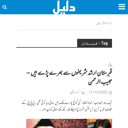
ہوم
<<
قبرستان
Tag - قبرستان
بلاگز
قبرستان ارشد شریفوں سے بھرے پڑے ہیں –
حبیب الرحمن
11/12/2022
تبصرہ لکھیے
ایک دور تھا جب “الذوالفقار” کی گونج پورے ملک میں سنائی دیا کرتی تھی۔ پی پی پی کے
خلاف شدید ترین آپریشن شروع ہو چکا تھا۔ جگہ جگہ دلائی کیمپ اور...