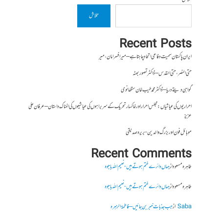
تلاش
Recent Posts
ایران پاکستان سمیت دفاعی اتحاد چاہتا ہے – میر افسر امان،میر
حتی النصر ، حتی القدس – ڈاکٹر تصور بھٹہ
گواہی دیتے دریا – ڈاکٹر محمد طیب خان سنگھانوی
احراریوں کی عیاشیاں : مجلس احرار اور خاکسار تحریک کے سربراہوں کی عیاشیوں کی المناک داستان – عرفان علی
عزیز
موبائل فون اور بزرگ والدین- بریرہ صدیقی
Recent Comments
طاہرہ مسعود
از
جہاں دائرے ختم ہوتے ہیں- نعیم اللہ باجوہ
طاہرہ مسعود
از
جہاں دائرے ختم ہوتے ہیں- نعیم اللہ باجوہ
Saba
از
جب جذبات خبر بن جائیں – فاطمۃالزہرہ