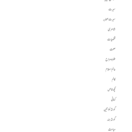
سیرت
سیرت صحابہ
شاعری
شخصیات
صحت
طنز و مزاح
عالم اسلام
کالم
کچھ خاص
کہانی
گوشہ خواتین
گوشہ ہند
مباحث