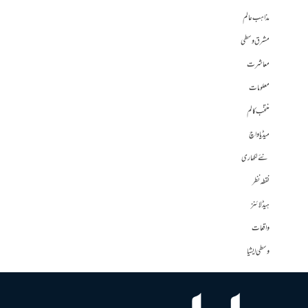
مذاہب عالم
مشرق وسطی
معاشرت
معلومات
منتخب کالم
میڈیا واچ
نئے لکھاری
نقطہ نظر
ہیڈلائنز
واقعات
وسطی ایشیا