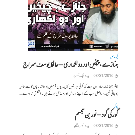
کچھ خاص
جنازے، چیخیں اور دو لکھاری – حافظ یوسف سراج
08/31/2016
ایک تبصرہ
کالم بھیجا تھا۔ سارا دن بیت گیا کوئی خبر نہیں آئی۔ یوں تو نہیں ہوتا تھا۔ ہاں گاہے تاخیر
ہو جاتی تھی۔ دراصل سب کے اپنے وسائل اور مسائل ہوتے ہیں۔ انگلش محاورے...
بلاگز
گور کی گود – نورین تبسم
08/31/2016
تبصرہ لکھیے