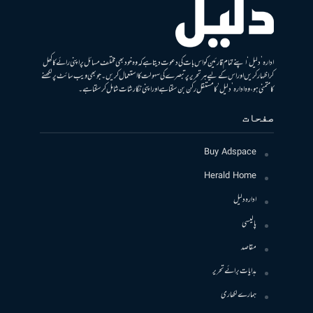
ادارہ ’دلیل‘ اپنے تمام قارئین کو اس بات کی دعوت دیتا ہے کہ وہ خود بھی مختلف مسائل پر اپنی رائے کا کھل
کر اظہار کریں اور اس کے لیے ہر تحریر پر تبصرے کی سہولت کا استعمال کریں۔ جو بھی ویب سائٹ پر لکھنے
کا متمنی ہو، وہ ادارہ ’دلیل‘ کا مستقل رکن بن سکتا ہے اور اپنی نگارشات شامل کرسکتا ہے۔
صفحات
Buy Adspace
Herald Home
ادارہ دلیل
پالیسی
مقاصد
ہدایات برائے تحریر
ہمارے لکھاری