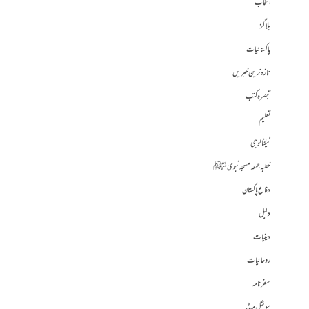
انتخاب
بلاگز
پاکستانیات
تازہ ترین خبریں
تبصرہ کتب
تعلیم
ٹیکنالوجی
خطبہ جمعہ مسجد نبوی ﷺ
دفاع پاکستان
دلیل
دینیات
روحانیات
سفرنامہ
سوشل میڈیا