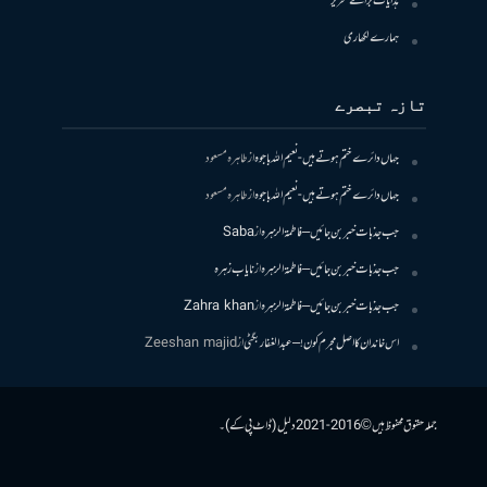
ہدایات برائے تحریر
ہمارے لکھاری
تازہ تبصرے
جہاں دائرے ختم ہوتے ہیں- نعیم اللہ باجوہ
از
طاہرہ مسعود
جہاں دائرے ختم ہوتے ہیں- نعیم اللہ باجوہ
از
طاہرہ مسعود
جب جذبات خبر بن جائیں – فاطمۃالزہرہ
از
Saba
جب جذبات خبر بن جائیں – فاطمۃالزہرہ
از
نایاب زہرہ
جب جذبات خبر بن جائیں – فاطمۃالزہرہ
از
Zahra khan
اس خاندان کا اصل مجرم کون! – عبدالغفار بگٹی
از
Zeeshan majid
جملہ حقوق محفوظ ہیں © 2016-2021 دلیل (ڈاٹ پی کے)۔