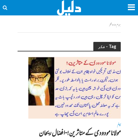
ہوم
<<
فکر
Tag - فکر
کالم
مولانا مودودی کے متاثرین!-افضال ریحان