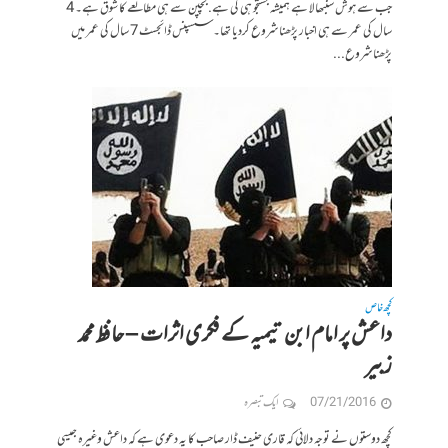
جب سے ہوش سنبھالا ہے ہمیشہ جستجو ہی کی ہے. بچپن سے ہی مطالعے کا شوق ہے۔ 4
سال کی عمر سے ہی اخبار پڑھنا شروع کردیا تھا۔ سسپنس ڈائجسٹ 7 سال کی عمر میں
پڑھنا شروع...
کچھ خاص
داعش پر امام ابن تیمیہ کے فکری اثرات – حافظ محمد
زبیر
07/21/2016
ایک تبصرہ
کچھ دوستوں نے توجہ دلائی کہ قاری حنیف ڈار صاحب کا یہ دعوی ہے کہ داعش وغیرہ جیسی