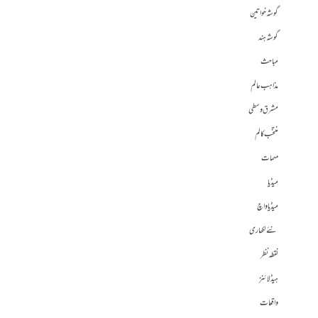
گوشہ خواتین
گوشہ ہند
مباحث
مذاہب عالم
مشرق وسطی
منتخب کالم
مہمات
میڈیا
میڈیا واچ
نئے لکھاری
نقطہ نظر
ہیڈلائنز
واقعات