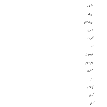
سفرنامہ
سیرت
سیرت صحابہ
شاعری
شخصیات
صحت
طنز و مزاح
عالم اسلام
عسکری
کالم
کچھ خاص
کراچی
کہانی