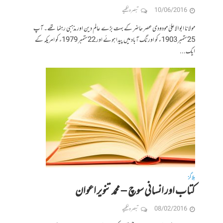
10/06/2016
تبصرہ لکھیے
مولانا ابوالاعلیٰ مودودی عصر حاضر کے بہت بڑے عالم دین اور مذہبی رہنما تھے۔ آپ
25ستمبر 1903ء کو اورنگ آباد میں پیدا ہوئے اور 22ستمبر 1979ء کو امریکہ کے
ایک...
بلاگز
کتاب اور انسانی سوچ – محمد تنویر اعوان
08/02/2016
تبصرہ لکھیے