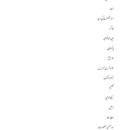
الحاد
انٹرٹینمنٹ کی دنیا
بلاگز
بین الاقوامی
پاکستان
تاریخ
تازہ ترین خبریں
تبصرہ کتب
تعلیم
ٹیکنالوجی
دلیل
دینیات
سائنسی معلومات