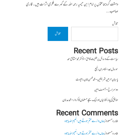
دہشت گرد جماعتوں پر امام ابن تیمیہ رحمہ اللہ کے گہرے فکری اثرات ہیں۔ قاری
صاحب...
تلاش
تلاش
Recent Posts
ریاست کے وسائل پر ملکیت کا حق – ڈاکٹر محمد مشتاق احمد
سو سال بعد – کامران رفیع
پاسبانِ حرمین شریفین – محمد محسن خان راجپوت
دوسرا رخ – آصف امین
منافق کی چار نشانیاں اور ایک سچے مسلمان کا کردار – محمد عدنان
Recent Comments
طاہرہ مسعود
از
جہاں دائرے ختم ہوتے ہیں- نعیم اللہ باجوہ
طاہرہ مسعود
از
جہاں دائرے ختم ہوتے ہیں- نعیم اللہ باجوہ