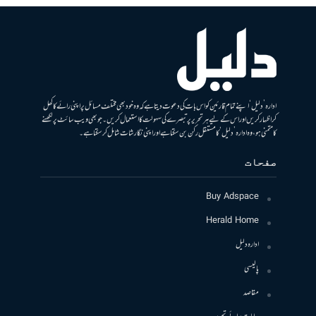
ادارہ ’دلیل‘ اپنے تمام قارئین کو اس بات کی دعوت دیتا ہے کہ وہ خود بھی مختلف مسائل پر اپنی رائے کا کھل
کر اظہار کریں اور اس کے لیے ہر تحریر پر تبصرے کی سہولت کا استعمال کریں۔ جو بھی ویب سائٹ پر لکھنے
کا متمنی ہو، وہ ادارہ ’دلیل‘ کا مستقل رکن بن سکتا ہے اور اپنی نگارشات شامل کرسکتا ہے۔
صفحات
Buy Adspace
Herald Home
ادارہ دلیل
پالیسی
مقاصد