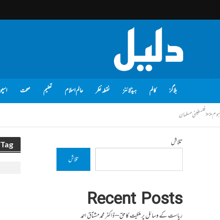
بلاگز
کالم
ہیڈلائنز
نقطہ نظر
عالم اسلام
تعلیم
صحت
اسپو
ہوم
<<
فلسطینی مسلمان
تلاش
Tag - فلسطینی مسلمان
تلاش
Recent Posts
ریاست کے وسائل پر ملکیت کا حق – ڈاکٹر محمد مشتاق احمد