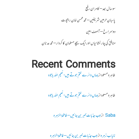
سو سال بعد – کامران رفیع
پاسبانِ حرمین شریفین – محمد محسن خان راجپوت
دوسرا رخ – آصف امین
منافق کی چار نشانیاں اور ایک سچے مسلمان کا کردار – محمد عدنان
Recent Comments
طاہرہ مسعود
از
جہاں دائرے ختم ہوتے ہیں- نعیم اللہ باجوہ
طاہرہ مسعود
از
جہاں دائرے ختم ہوتے ہیں- نعیم اللہ باجوہ
Saba
از
جب جذبات خبر بن جائیں – فاطمۃالزہرہ
نایاب زہرہ
از
جب جذبات خبر بن جائیں – فاطمۃالزہرہ