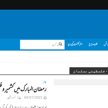
رٹس
طنز و مزاح
انٹرٹینمنٹ کی دنیا
کالم
رمضان المبارک میں کشمیر و 
04/07/2022
تبصرہ لکھیے
تیری دوا نہ جنیوا میں ہے، نہ لندن میں فرنگ کی رگ ج