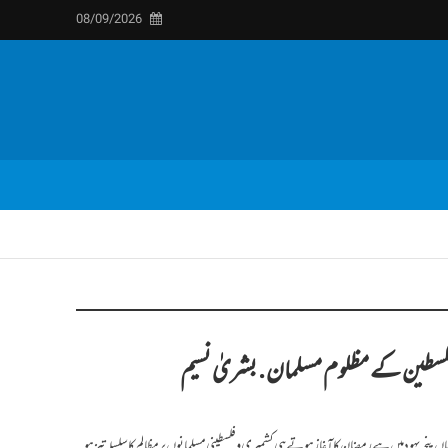
08/09/2026
فلسطین کے مظلوم مسلمان . بشریٰ نسیم
اں پنجہ یہود میں ہے رمضان کا آغاز ہوتے ہی کشمیری و فلسطینی مسلمانوں پر مظالم کا سلسلہ تیز ہو