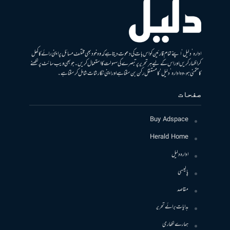
ادارہ ’دلیل‘ اپنے تمام قارئین کو اس بات کی دعوت دیتا ہے کہ وہ خود بھی مختلف مسائل پر اپنی رائے کا کھل
کر اظہار کریں اور اس کے لیے ہر تحریر پر تبصرے کی سہولت کا استعمال کریں۔ جو بھی ویب سائٹ پر لکھنے
کا متمنی ہو، وہ ادارہ ’دلیل‘ کا مستقل رکن بن سکتا ہے اور اپنی نگارشات شامل کرسکتا ہے۔
صفحات
Buy Adspace
Herald Home
ادارہ دلیل
پالیسی
مقاصد
ہدایات برائے تحریر
ہمارے لکھاری