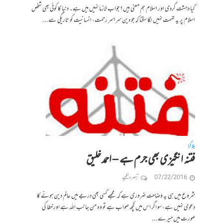
کیا دہشت گردی اور اسلام ہم معنی ہیں؟ جواب لازما نہیں میں ہے۔ دنیا کا کوئی بھی شخص
اسلام پر یہ تہمت نہیں لگا سکتا کہ جو دین سراسر رحمت، انسانیت کو تاریکی سے...
بلاگز
فتنہ انگیزی بھی جرم ہے – احمد خلیق
07/22/2016
تبصرہ لکھیے
شروع میں ہی یہ وضاحت ضروری ہے کہ مجھے کسی بھی درجے میں عالم دین ہونے کا
دعوی نہیں ہے، سو اگر اس میں کچھ صواب ہے تو وہ من جانب اللہ ہے اور خطا کی
صورت میں میرے...