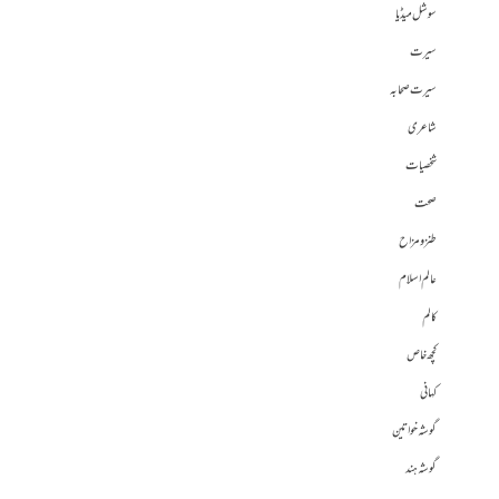
سوشل میڈیا
سیرت
سیرت صحابہ
شاعری
شخصیات
صحت
طنز و مزاح
عالم اسلام
کالم
کچھ خاص
کہانی
گوشہ خواتین
گوشہ ہند