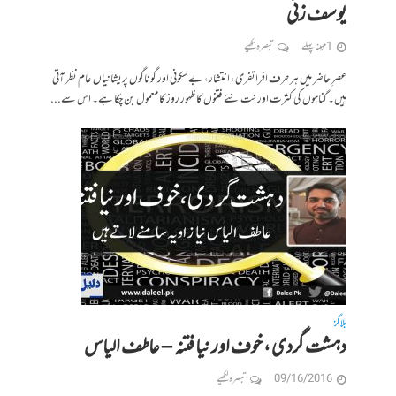
یوسف زئی
1 مہینہ پہلے
تبصرہ لکھیے
عصرِ حاضر میں ہر طرف افراتفری، انتشار، بے سکونی اور گوناگوں پریشانیاں عام نظر آتی
ہیں۔ گناہوں کی کثرت اور نت نئے فتنوں کا ظہور روز کا معمول بن چکا ہے۔ اس سے...
بلاگز
دہشت گردی ، خوف اور نیا فتنہ – عاطف الیاس
09/16/2016
تبصرہ لکھیے