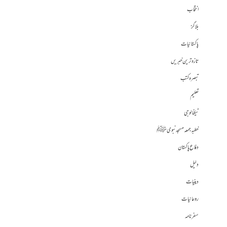
انتخاب
بلاگز
پاکستانیات
تازہ ترین خبریں
تبصرہ کتب
تعلیم
ٹیکنالوجی
خطبہ جمعہ مسجد نبوی ﷺ
دفاع پاکستان
دلیل
دینیات
روحانیات
سفرنامہ