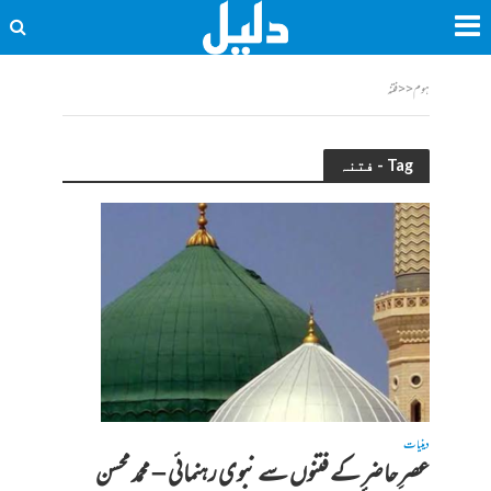
ہوم
<<
فتنہ
Tag - فتنہ
دینیات
عصرِ حاضر کے فتنوں سے نبوی رہنمائی – محمد محسن