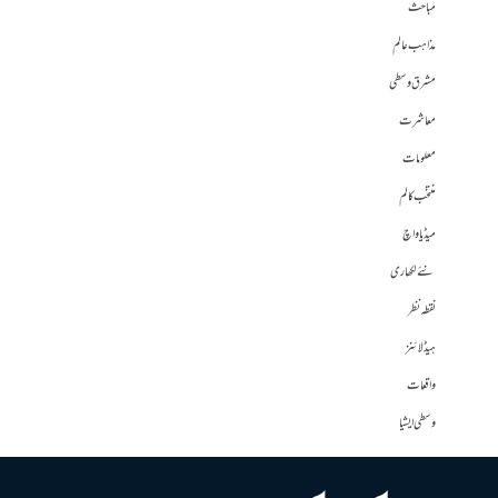
مباحث
مذاہب عالم
مشرق وسطی
معاشرت
معلومات
منتخب کالم
میڈیا واچ
نئے لکھاری
نقطہ نظر
ہیڈلائنز
واقعات
وسطی ایشیا