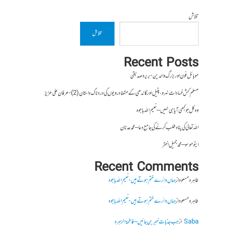
تلاش
تلاش
Recent Posts
موبائل فون اور بزرگ والدین- بریرہ صدیقی
مسلم کش فسادات نہرو، پٹیل اور گاندھی کے متضاد رویوں کی درد ناک داستان (2)- عرفان علی عزیز
وہ کل جو کبھی آیا ہی نہیں – نعیم اللہ باجوہ
اللہ تعالیٰ کی پناہ طلب کرنے کی جامع دعا – محمد عدنان
ایٹوموسو – محمد جمیل اختر
Recent Comments
طاہرہ مسعود
از
جہاں دائرے ختم ہوتے ہیں- نعیم اللہ باجوہ
طاہرہ مسعود
از
جہاں دائرے ختم ہوتے ہیں- نعیم اللہ باجوہ
Saba
از
جب جذبات خبر بن جائیں – فاطمۃالزہرہ