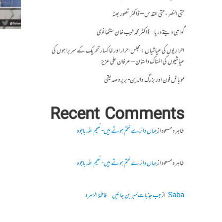
حتی النصر ، حتی القدس – ڈاکٹر تصور بھٹہ
گواہی دیتے دریا – ڈاکٹر محمد طیب خان سنگھانوی
احراریوں کی عیاشیاں : مجلس احرار اور خاکسار تحریک کے سربراہوں کی
عیاشیوں کی المناک داستان – عرفان علی عزیز
موبائل فون اور بزرگ والدین- بریرہ صدیقی
Recent Comments
طاہرہ مسعود
از
جہاں دائرے ختم ہوتے ہیں- نعیم اللہ باجوہ
طاہرہ مسعود
از
جہاں دائرے ختم ہوتے ہیں- نعیم اللہ باجوہ
Saba
از
جب جذبات خبر بن جائیں – فاطمۃالزہرہ