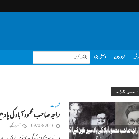
رٹس
طنز و مزاح
وسطی ایشیا
شخصیات
راجہ صاحب محمود آباد کی یاد
09/08/2016
تبصرہ لکھیے
وائے حسرتا کہ اس گونگی بہری قوم نے ایک بار پھر 