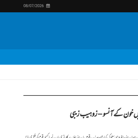
08/07/2026
 میں خون کے آنسو – زوہیب زیبی
سے اپنے ساتھ وہی سلوک کیا جسے مہذب قومیں اپنے پاؤں پر کلہاڑی مارنے یا کسی قوم کی فکری غذا