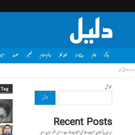
بلاگز
کالم
ہیڈلائنز
نقطہ نظر
عالم اسلام
تعلیم
صحت
اسپو
ہوم
<<
علی گڑھ
تلاش
Tag - علی گڑھ
تلاش
Recent Posts
ایران پاکستان سمیت دفاعی اتحاد چاہتا ہے – میر افسر امان،میر