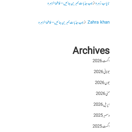
نایاب زہرہ
از
جب جذبات خبر بن جائیں – فاطمۃالزہرہ
Zahra khan
از
جب جذبات خبر بن جائیں – فاطمۃالزہرہ
Archives
اگست 2026
جولائی 2026
جون 2026
مئی 2026
اپریل 2026
دسمبر 2025
اگست 2025