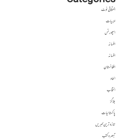
Categories
اختلافی نوٹ
ادبیات
اسپورٹس
افسانہ
افسانہ
افغانستان
الحاد
انتخاب
بلاگز
پاکستانیات
تازہ ترین خبریں
تبصرہ کتب