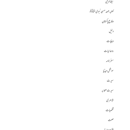
ٹیکنالوجی
خطبہ جمعہ مسجد نبوی ﷺ
دفاع پاکستان
دلیل
دینیات
روحانیات
سفرنامہ
سوشل میڈیا
سیرت
سیرت صحابہ
شاعری
شخصیات
صحت