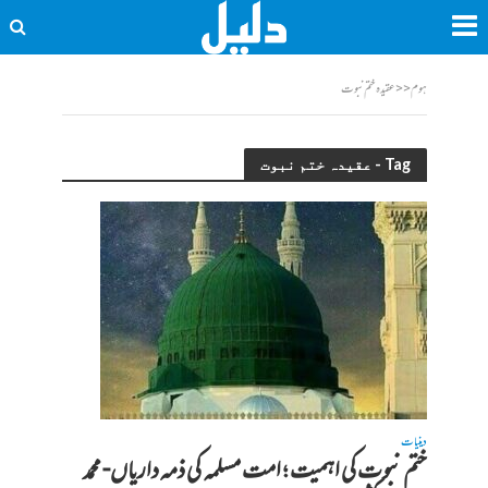
ہوم
<<
عقیدہ ختم نبوت
Tag - عقیدہ ختم نبوت
دینیات
ختم نبوت کی اہمیت ؛ امت مسلمہ کی ذمہ داریاں- محمد