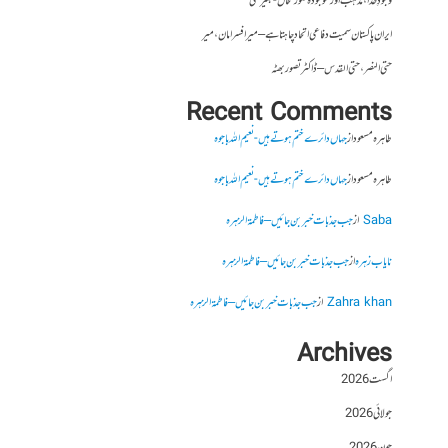
وجودِ خدا، مذہب اور موجودہ صورتحال- کبیر علی
ایران پاکستان سمیت دفاعی اتحاد چاہتا ہے – میر افسر امان،میر
حتی النصر ، حتی القدس – ڈاکٹر تصور بھٹہ
Recent Comments
طاہرہ مسعود
از
جہاں دائرے ختم ہوتے ہیں- نعیم اللہ باجوہ
طاہرہ مسعود
از
جہاں دائرے ختم ہوتے ہیں- نعیم اللہ باجوہ
Saba
از
جب جذبات خبر بن جائیں – فاطمۃالزہرہ
نایاب زہرہ
از
جب جذبات خبر بن جائیں – فاطمۃالزہرہ
Zahra khan
از
جب جذبات خبر بن جائیں – فاطمۃالزہرہ
Archives
اگست 2026
جولائی 2026