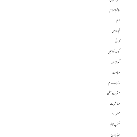
طنز و مزاح
عالم اسلام
کالم
کچھ خاص
کہانی
گوشہ خواتین
گوشہ ہند
مباحث
مذاہب عالم
مشرق وسطی
معاشرت
معلومات
منتخب کالم
میڈیا واچ