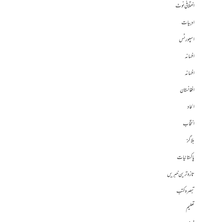
اختلافی نوٹ
ادبیات
اسپورٹس
افسانہ
افسانہ
افغانستان
الحاد
انتخاب
بلاگز
پاکستانیات
تازہ ترین خبریں
تبصرہ کتب
تعلیم