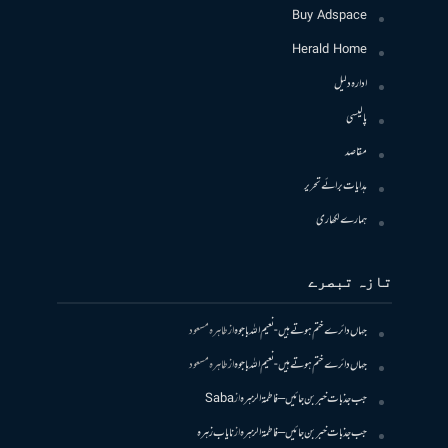
Buy Adspace
Herald Home
ادارہ دلیل
پالیسی
مقاصد
ہدایات برائے تحریر
ہمارے لکھاری
تازہ تبصرے
جہاں دائرے ختم ہوتے ہیں- نعیم اللہ باجوہ
از
طاہرہ مسعود
جہاں دائرے ختم ہوتے ہیں- نعیم اللہ باجوہ
از
طاہرہ مسعود
جب جذبات خبر بن جائیں – فاطمۃالزہرہ
از
Saba
جب جذبات خبر بن جائیں – فاطمۃالزہرہ
از
نایاب زہرہ