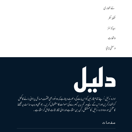
نئے لکھاری
نقطہ نظر
ہیڈلائنز
واقعات
وسطی ایشیا
ادارہ ’دلیل‘ اپنے تمام قارئین کو اس بات کی دعوت دیتا ہے کہ وہ خود بھی مختلف مسائل پر اپنی رائے کا کھل
کر اظہار کریں اور اس کے لیے ہر تحریر پر تبصرے کی سہولت کا استعمال کریں۔ جو بھی ویب سائٹ پر لکھنے
کا متمنی ہو، وہ ادارہ ’دلیل‘ کا مستقل رکن بن سکتا ہے اور اپنی نگارشات شامل کرسکتا ہے۔
صفحات