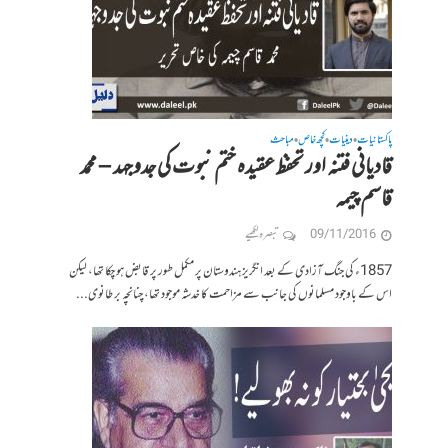
پاکستانیات
دینیات
کچھ خاص
مباحث
•
•
•
قادیانی فتنہ اور تحفظ عقیدہ ختم نبوت کی جدوجہد – محمد
قاسم چیمہ
09/11/2016
تبصرہ لکھیے
1857ء کی جنگ آزادی کے بعد انگریز ہندوستان پر مکمل طور پر قابض ہو چکا تھا، لیکن
اس کے باوجود مسلمانوں کی جانب سے مزاحمت کا خدشہ موجود تھا، چنانچہ برطانوی...