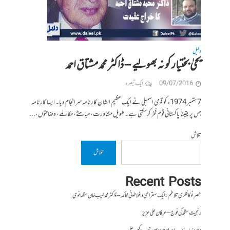
دلیل
یحیٰ بختیار کو نہ بھولیے – ڈاکٹر محمد مشتاق احمد
09/07/2016
ایک تبصرہ
7 ستمبر 1974ء کو قومی اسمبلی نے ایک عظیم الشان کارنامہ سرانجام دیا۔ ایسا کارنامہ
جس پر یقیناً پاکستانی قوم فخر کرسکتی ہے۔ طویل مشاورت، مباحثے، مکالمے، وضاحتوں،...
تلاش
تلاش
Recent Posts
عصرِ نو کا فکری تلاطم: ایک سقراطی و افلاطونی محاکمہ – ڈاکٹر محمد طیب خان سنگھانوی
رنجیت سنگھ کی فوج – عرفان علی عزیز