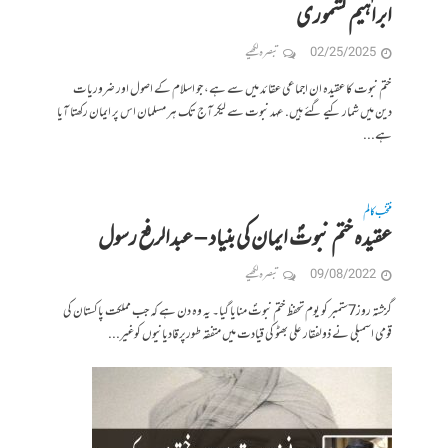
ابراہیم کشموری
02/25/2025
تبصرہ لکھیے
ختم نبوت کا عقیدہ ان اجماعی عقائد میں سے ہے، جو اسلام کے اصول اور ضروریات
دین میں شمار کیے گئے ہیں. عہد نبوت سے لیکر آج تک ہر مسلمان اس پر ایمان رکھتا آیا
ہے...
منتخب کالم
عقیدہ ختم نبوتؐ ایمان کی بنیاد – عبدالرفع رسول
09/08/2022
تبصرہ لکھیے
گزشتہ روز7ستمبر کو یوم تحفظ ختم نبوتؐ منایا گیا۔ یہ وہ دن ہے کہ جب مملکت پاکستان کی
قومی اسمبلی نے ذولفقار علی بھٹو کی قیادت میں متفقہ طورپرقادیانیوں کوغیر...