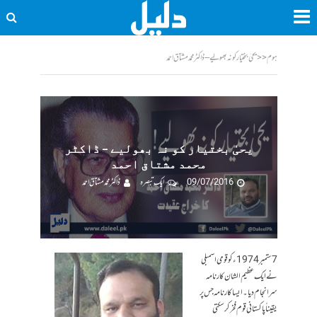
ہوم
<<
یحیٰ بختیار کو نہ بھولیے – ڈاکٹر محمد مشتاق احمد
یحیٰ بختیار کو نہ بھولیے – ڈاکٹر
محمد مشتاق احمد
09/07/2016
ایک تبصرہ
ڈاکٹر محمد مشتاق احمد
7 ستمبر 1974ء کو قومی اسمبلی
نے ایک عظیم الشان کارنامہ
سرانجام دیا۔ ایسا کارنامہ جس پر
یقیناً پاکستانی قوم فخر کرسکتی