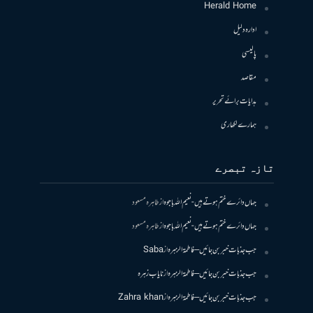
Herald Home
ادارہ دلیل
پالیسی
مقاصد
ہدایات برائے تحریر
ہمارے لکھاری
تازہ تبصرے
جہاں دائرے ختم ہوتے ہیں- نعیم اللہ باجوہ
از
طاہرہ مسعود
جہاں دائرے ختم ہوتے ہیں- نعیم اللہ باجوہ
از
طاہرہ مسعود
جب جذبات خبر بن جائیں – فاطمۃالزہرہ
از
Saba
جب جذبات خبر بن جائیں – فاطمۃالزہرہ
از
نایاب زہرہ
جب جذبات خبر بن جائیں – فاطمۃالزہرہ
از
Zahra khan