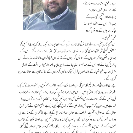
ہے۔ طویل مشاورت، مباحثے،
مکالمے، وضاحتوں، سوالات،
جوابات اور تنقیح و تجزیے کے
بعد بالآخر اس نے متفقہ فیصلہ سنا
دیا کہ احمدیوں کے دونوں گروہ
غیر مسلم ہیں۔
اس نتیجے تک پہنچنے سے پہلے جو قانونی اقدامات کیے گئے، ان میں سے ایک یہ تھا کہ پوری اسمبلی کو
”سپیشل کمیٹی“ کی حیثیت دی گئی اور ساتھ ہی اسے باقاعدہ عدالتی اختیارات دیے گئے۔ اس کے
بعد ہی یہ ممکن ہوا کہ احمدیوں کے دونوں گروہوں کے نمائندوں کو بلاکر ان کا موقف سنا جائے، ان
پر جرح کی جائے اور اس کے بعد فیصلہ سنایا جائے۔ اسی بنا پر یہ ذمہ داری اس وقت کے اٹارنی
جنرل جناب یحیٰ بختیار کے کاندھوں پر ڈالی گئی کہ دونوں گروہوں کے نمائندگان سے سوالات وہی
کریں گے۔
یہ پوری کارروائی اب شائع بھی ہوچکی ہے اور قانون کے ہر طالب علم کو میں یہ مشورہ دوں گا کہ ایک
دفعہ ضرور یہ پوری کارروائی پڑھیں۔ اس میں نہ صرف آپ کو چند نہایت اہم سوالات کے جواب
مل جائیں گے بلکہ وہ بہت ساری الجھنیں بھی دور ہوجائیں گی جو اس مسئلے پر لوگ خواہ مخواہ ہی پیدا
کررہے ہیں۔ مزید یہ کہ آپ یہ بھی دیکھ لیں گے کہ جرح کیسے کی جاتی ہے؟ یحیٰ بختیار نے جس طرح
سوال کے بعد سوال، مختلف اطراف سے سوال اور استدراج کے ذریعے بالآخر ان کے منہ سے ہی
وہ بات کہلوائی جس سے وہ گریزاں تھے، یہ سب کچھ نہایت قابلِ تحسین ہے اور قانون کے طالب
علموں کے لیے اس میں سیکھنے کے لیے بہت کچھ ہے۔ یہ بھی دیکھیے کہ مرزا غلام احمد قادیانی کی کسی