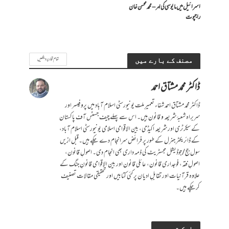
اسرائیل میں مایوسی کی لہر – محمد محسن خان
راجپوت
تمام تحاریر دیکھیں
مصنف کے بارے میں
ڈاکٹر محمد مشتاق احمد
ڈاکٹر محمد مشتاق احمد شفاء تعمیرِ ملت یونیورسٹی اسلام آباد میں پروفیسر اور
سربراہ شعبۂ شریعہ و قانون ہیں۔ اس سے پہلے چیف جسٹس آف پاکستان
کے سیکرٹری اور شریعہ اکیڈمی، بین الاقوامی اسلامی یونیورسٹی اسلام آباد،
کے ڈائریکٹر جنرل کے طور پر فرائض سرانجام دے چکے ہیں۔قبل ازیں
سول جج/جوڈیشل مجسٹریٹ کی ذمہ داری بھی انجام دی۔ اصولِ قانون،
اصولِ فقہ، فوجداری قانون، عائلی قانون اور بین الاقوامی قانونِ جنگ کے
علاوہ قرآنیات اور تقابلِ ادیان پر کئی کتابیں اور تحقیقی مقالات تصنیف
کرچکے ہیں۔
ایک تبصرہ