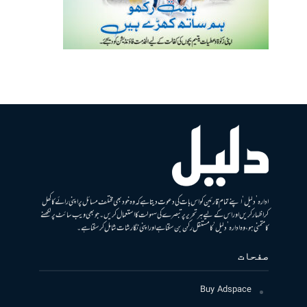
ادارہ ’دلیل‘ اپنے تمام قارئین کو اس بات کی دعوت دیتا ہے کہ وہ خود بھی مختلف مسائل پر اپنی رائے کا کھل
کر اظہار کریں اور اس کے لیے ہر تحریر پر تبصرے کی سہولت کا استعمال کریں۔ جو بھی ویب سائٹ پر لکھنے
کا متمنی ہو، وہ ادارہ ’دلیل‘ کا مستقل رکن بن سکتا ہے اور اپنی نگارشات شامل کرسکتا ہے۔
صفحات
Buy Adspace