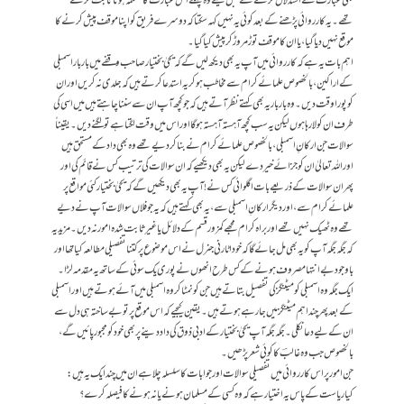
بھی عبارت سے استدلال کرنے سے قبل کیسے وہ پہلے اس عبارت کا مسلمہ ہونا ثابت کرتے
تھے۔ یہ کارروائی پڑھنے کے بعد کوئی یہ نہیں کہہ سکتا کہ دوسرے فریق کو اپنا موقف پیش کرنے کا
موقع نہیں دیا گیا، یا ان کا موقف توڑ مروڑ کر پیش کیا گیا۔
اہم بات یہ ہے کہ کارروائی میں آپ یہ بھی دیکھ لیں گے کہ یحیٰ بختیار صاحب وقفے میں بار بار اسمبلی
کے اراکین ، بالخصوص علمائے کرام سے مخاطب ہوکر یہ استدعا کرتے ہیں کہ جلدی نہ کریں اور ان
کو پورا وقت دیں۔ وہ بار بار یہ بھی کہتے نظر آتے ہیں کہ جو کچھ آپ ان سے سننا چاہتے ہیں میں اسی کی
طرف ان کو لا رہا ہوں لیکن یہ سب کچھ آہستہ آہستہ ہوگا اور اس میں وقت لگتا ہے تو لگنے دیں۔ یقیناً
سوالات جن ارکانِ اسمبلی، بالخصوص علمائے کرام نے بنا کر دیے تھے وہ بھی داد کے مستحق ہیں
اور اللہ تعالیٰ ان کو جزائے خیر دے لیکن یہ بھی دیکھیے کہ ان سوالات کی ترتیب کس نے قائم کی اور
پھر ان سوالات کے ذریعے بات اگلوائی کس نے! آپ یہ بھی دیکھیں گے کہ یحیٰ بختیار کئی مواقع پر
علمائے کرام سے، اور دیگر ارکانِ اسمبلی سے، یہ بھی کہتے ہیں کہ یہ جو فلاں سوالات آپ نے دیے
تھے وہ ٹھیک نہیں تھے اور براہ کرام مجھے کمزور قسم کے دلائل یا غیرثابت شدہ امور نہ دیں۔ مزید یہ
کہ جگہ جگہ آپ کو یہ بھی مل جائے گا کہ خود اٹارنی جنرل نے اس موضوع پر کتنا تفصیلی مطالعہ کیا تھا اور
باوجود بےانتہا مصروف ہونے کےکس طرح انھوں نے پوری یک سوئی کے ساتھ یہ مقدمہ لڑا۔
ایک جگہ وہ اسمبلی کو میٹنگز کی تفصیل بتاتے ہیں جن کو نمٹا کر وہ اسمبلی میں آئے ہوتے ہیں اور اسمبلی
کے بعد پھر چند اہم میٹنگز میں جا رہے ہوتے ہیں۔ یقین کیجیے کہ اس موقع پر تو بےساختہ ہی دل سے
ان کے لیے دعا نکلی۔ جگہ جگہ آپ یحیٰ بختیار کے ادبی ذوق کی داد دینے پر بھی خود کو مجبور پائیں گے،
بالخصوص جب وہ غالبؔ کا کوئی شعر پڑھیں۔
جن امور پر اس کارروائی میں تفصیلی سوالات اور جوابات کا سلسلہ چلا ہے ان میں چند ایک یہ ہیں:
کیا ریاست کے پاس یہ اختیار ہے کہ وہ کسی کے مسلمان ہونے یا نہ ہونے کا فیصلہ کرے؟