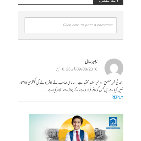
Click here to post a comment
زاہر سال
09/08/2016 وقت 10:28 صبح
انتہائی غیر متعلق اور غیر مفید تنقید ہے.. غامدی صاحب نے کافر ہونے کی کیٹگری کا انکار
نہیں کیا ہے بل کسی کو کافر قرار دینے کے جواز سے انکار کیا ہے…
REPLY