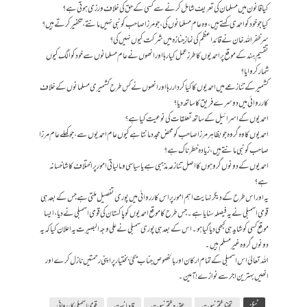
کیا قانون میں مسلمان کی تعریف شامل کرنے سے کسی کے حق کی خلاف ورزی ہوتی ہے؟
کیا جو خود کو احمدی کہتے ہیں، وہ عام مسلمانوں کی، جو مرزا صاحب کو نبی نہیں مانتے، تکفیر کرتے ہیں؟
سر ظفر اللہ خان نے قائد ِاعظم کی نمازِ جنازہ میں شرکت کیوں نہیں کی؟
تقسیمِ ہند کے موقع پر احمدیوں کا طرزِ عمل کیا رہا اور انھوں نے عام مسلمانوں سے خود کو الگ کیوں
شمار کروایا؟
کشمیر کے تنازعے میں احمدیوں کا کیا کردار رہا اور انھوں نے کس طرح کشمیری مسلمانوں کے خلاف
کارروائی میں دوسرے فریق کا ساتھ دیا؟
احمدیوں کے اسرائیل کے ساتھ تعلقات کی نوعیت کیا ہے؟
احمدیوں کا وہ گروہ جو بظاہر مرزا صاحب کو محض مجدد مانتا ہے کیوں عام احمدیوں سے، جو کھلے عام مرزا
صاحب کو نبی مانتے ہیں، زیادہ خطرناک ہے؟
احمدیوں کے دونوں گروہوں کا اصل تنازعہ مذہبی ہے یا سیاسی و مالیاتی امور پر اختلاف کا شاخسانہ
ہے؟
یہ اور اس طرح کے دیگر نہایت اہم امور پر اس کارروائی میں پوری تفصیل ملتی ہے جس کے بعد ہی
قومی اسمبلی نے یہ فیصلہ سنایا ہے۔ جس طرح کا موقع احمدیوں کو پاکستان کی قومی اسمبلی نے دیا، ایسا
موقع کسی کو شاید ہی کبھی دیا گیا ہو۔ اس کے بعد ہی پوری سمبلی نے علی وجہ البصیرت یہ اعلان کیا کہ یہ
دونوں گروہ غیر مسلم ہیں۔
اللہ تعالیٰ اس اسمبلی کے تمام ارکان اور بالخصوص جناب یحیٰ بختیار پر اپنی رحمتیں نازل کرے اور
انھیں بہترین اجر سے نوازے ! آمین ۔
ٹیگز
تحفظ ختم نبوت
عقیدہ ختم نبوت
قادیانیت
قومی اسمبلی کارروائی