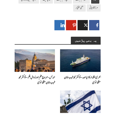
مرزا قادیانی
یحی بختیار
یہ بھی پڑھیں
بحری اقتدار کا نیا عہد – ڈاکٹر محمد طیب خان
اندلس، عروجِ علم اور زوالِ فکر – ڈاکٹر محمد
سنگھانوی
طیب خان سنگھانوی