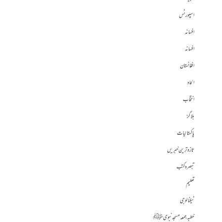
اسپورٹس
افسانہ
افسانہ
افغانستان
الحاد
انتخاب
بلاگز
پاکستانیات
تازہ ترین خبریں
تبصرہ کتب
تعلیم
ٹیکنالوجی
خطبہ جمعہ مسجد نبوی ﷺ