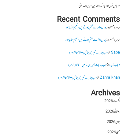
موبائل فون اور بزرگ والدین- بریرہ صدیقی
Recent Comments
طاہرہ مسعود
از
جہاں دائرے ختم ہوتے ہیں- نعیم اللہ باجوہ
طاہرہ مسعود
از
جہاں دائرے ختم ہوتے ہیں- نعیم اللہ باجوہ
Saba
از
جب جذبات خبر بن جائیں – فاطمۃالزہرہ
نایاب زہرہ
از
جب جذبات خبر بن جائیں – فاطمۃالزہرہ
Zahra khan
از
جب جذبات خبر بن جائیں – فاطمۃالزہرہ
Archives
اگست 2026
جولائی 2026
جون 2026
مئی 2026