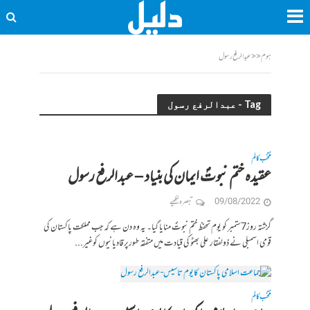
ہوم
<<
عبدالرفع رسول
Tag - عبدالرفع رسول
منتخب کالم
عقیدہ ختم نبوتؐ ایمان کی بنیاد – عبدالرفع رسول
09/08/2022
تبصرہ لکھیے
گزشتہ روز7ستمبر کو یوم تحفظ ختم نبوتؐ منایا گیا۔ یہ وہ دن ہے کہ جب مملکت پاکستان کی
قومی اسمبلی نے ذولفقار علی بھٹو کی قیادت میں متفقہ طورپرقادیانیوں کوغیر...
منتخب کالم