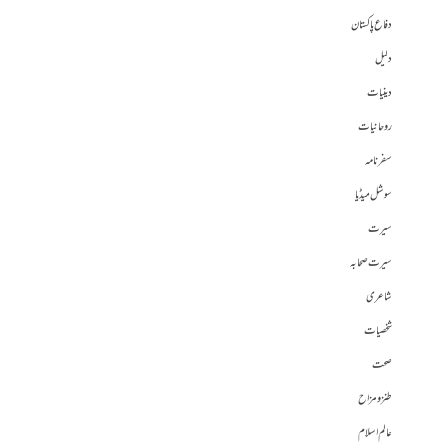
دفاع پاکستان
دلیل
دینیات
روحانیات
سفرنامہ
سوشل میڈیا
سیرت
سیرت صحابہ
شاعری
شخصیات
صحت
طنز و مزاح
عالم اسلام