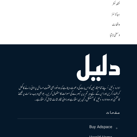
نقطہ نظر
ہیڈلائنز
واقعات
وسطی ایشیا
ادارہ ’دلیل‘ اپنے تمام قارئین کو اس بات کی دعوت دیتا ہے کہ وہ خود بھی مختلف مسائل پر اپنی رائے کا کھل
کر اظہار کریں اور اس کے لیے ہر تحریر پر تبصرے کی سہولت کا استعمال کریں۔ جو بھی ویب سائٹ پر لکھنے
کا متمنی ہو، وہ ادارہ ’دلیل‘ کا مستقل رکن بن سکتا ہے اور اپنی نگارشات شامل کرسکتا ہے۔
صفحات
Buy Adspace