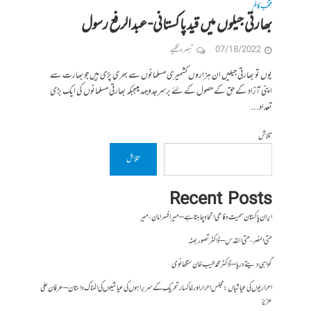
منتخب کالم
بھارتی جیلوں میں قید پاکستانی- عبدالرفع رسول
07/18/2022
تبصرہ لکھیے
یوں تو بھارتی جیلیں ان ہزاروں کشمیری مسلمانوں سے بھری پڑی ہیں جو بھارت سے
اپنی آزاد کے حق کے حصول کے لئے برسرجدوجہد ہیںجبکہ بھارتی مسلمانوں کی ایک بڑی
تعداد...
تلاش
تلاش
Recent Posts
ایران پاکستان سمیت دفاعی اتحاد چاہتا ہے – میر افسر امان،میر
حتی النصر ، حتی القدس – ڈاکٹر تصور بھٹہ
گواہی دیتے دریا – ڈاکٹر محمد طیب خان سنگھانوی
احراریوں کی عیاشیاں : مجلس احرار اور خاکسار تحریک کے سربراہوں کی عیاشیوں کی المناک داستان – عرفان علی
عزیز