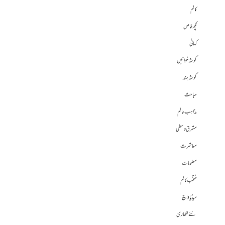
کالم
کچھ خاص
کہانی
گوشہ خواتین
گوشہ ہند
مباحث
مذاہب عالم
مشرق وسطی
معاشرت
معلومات
منتخب کالم
میڈیا واچ
نئے لکھاری