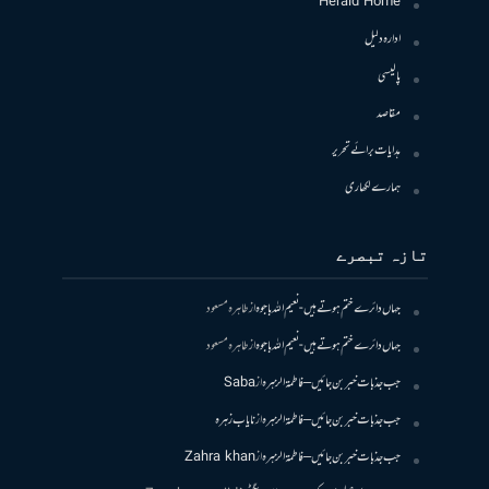
Herald Home
ادارہ دلیل
پالیسی
مقاصد
ہدایات برائے تحریر
ہمارے لکھاری
تازہ تبصرے
جہاں دائرے ختم ہوتے ہیں- نعیم اللہ باجوہ
از
طاہرہ مسعود
جہاں دائرے ختم ہوتے ہیں- نعیم اللہ باجوہ
از
طاہرہ مسعود
جب جذبات خبر بن جائیں – فاطمۃالزہرہ
از
Saba
جب جذبات خبر بن جائیں – فاطمۃالزہرہ
از
نایاب زہرہ
جب جذبات خبر بن جائیں – فاطمۃالزہرہ
از
Zahra khan