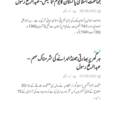
جماعت اسلامی پاکستان کایوم تاسیس- عبدالرفع رسول
08/28/2022
تبصرہ لکھیے
جماعت اسلامی پاکستان ملک کی بڑی نظریاتی اسلامی احیائی تحریک ہے۔ سید ابولاعلیٰ
مودودی اور دیگر74 شخصیات نے قیام پاکستان سے قبل3 شعبان1360 ھ
(26اگست1941 ) کو...
منتخب کالم
ہرگھر پر بھارتی جھنڈا لہرانے کی شرمناک مہم –
عبدالرفع رسول
07/25/2022
تبصرہ لکھیے
مقبوضہ جموںوکشمیر پرمسلط گورنر انتظامیہ نے حال ہی میںمقبوضہ علاقے کے تمام 20
اضلاع کے ڈپٹی کمشنروں کو یہ حکم نامہ جاری کیا ہے کہ وہ بھارت کی آزادی کے 75
برس...