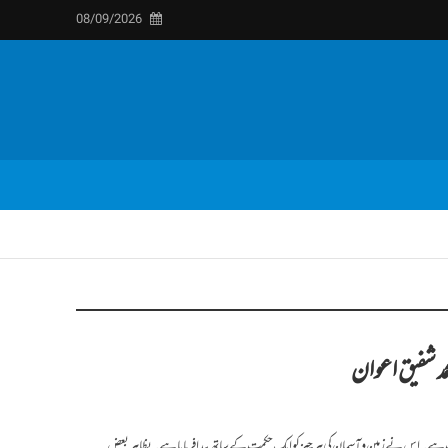
08/09/2026
مد شفیق اعوان
رب ہے۔ اس نے زمین و آسمان کی ہر چیز کو ایک حکمت کے ساتھ پیدا فرمایا ہے۔ بظاہر بعض