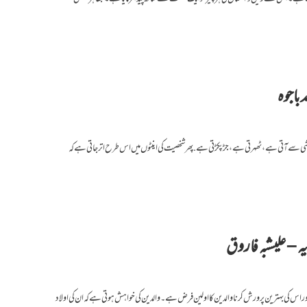
 باجوہ
وشی سے آتی ہے، ٹھہرتی ہے، جڑ پکڑتی ہے. پھر شخصیت کی اینٹوں میں اس طرح اتر جاتی ہے کہ
یہ – علیشبہ فاروق
 اس کی بہترین پرورش کرنا والدین کا اولین فرض ہے۔ والدین کی خواہش ہوتی ہے کہ ان کی اولاد