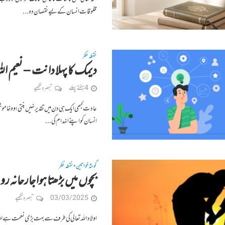
مخلوقات انسان کے لیے نقصان دہ...
نقطہ نظر
دیمک کا پہلا دانت – نعیم اللہ
4 ہفتے پہلے
تبصرہ لکھیے
عادت کبھی ایک ہی دن میں تقدیر نہیں بنتی؛ وہ خام
انسان کو اپنے انہدام کی...
گوشہ خواتین
نقطہ نظر
•
بچوں میں بڑھتا ہوا جارحانہ رو
03/03/2025
تبصرہ لکھیے
اولاد اللہ تعالی کی طرف سے بہت بڑی نعمت ہے اور