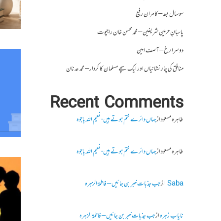
سو سال بعد – کامران رفیع
پاسبانِ حرمین شریفین – محمد محسن خان راجپوت
دوسرا رخ – آصف امین
منافق کی چار نشانیاں اور ایک سچے مسلمان کا کردار – محمد عدنان
Recent Comments
طاہرہ مسعود
از
جہاں دائرے ختم ہوتے ہیں- نعیم اللہ باجوہ
طاہرہ مسعود
از
جہاں دائرے ختم ہوتے ہیں- نعیم اللہ باجوہ
Saba
از
جب جذبات خبر بن جائیں – فاطمۃالزہرہ
نایاب زہرہ
از
جب جذبات خبر بن جائیں – فاطمۃالزہرہ