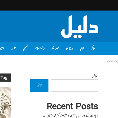
بلاگز
کالم
ہیڈلائنز
نقطہ نظر
عالم اسلام
تعلیم
صحت
اسپو
ہوم
<<
عادت
تلاش
Tag - عادت
تلاش
Recent Posts
ریاست کے وسائل پر ملکیت کا حق – ڈاکٹر محمد مشتاق احمد