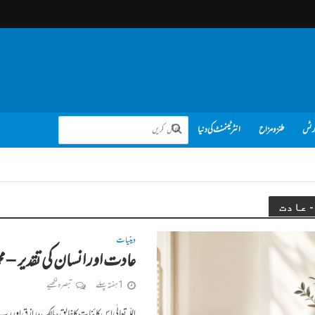
رٹس
طنز و مزاح
انٹرٹینمنٹ کی دنیا
دینیات
عادت اور انسان کی تقدیر – مح
1 ہفتہ پہلے
تبصرہ لکھیے
اللّہ تعالٰی اس کائنات کا خالق، مالک، رازق اور 