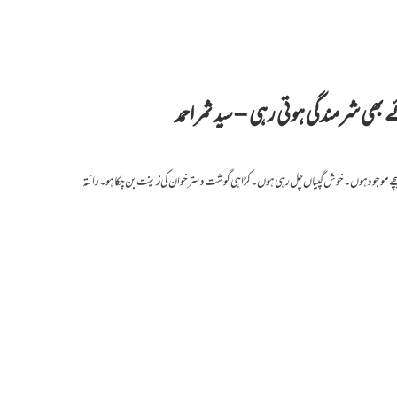
بھی شرمندگی ہوتی رہی – سید ثمر احمد
الیچے موجود ہوں۔خوش گپیاں چل رہی ہوں۔ کڑاہی گوشت دستر خوان کی زینت بن چکا ہو۔ رائتہ