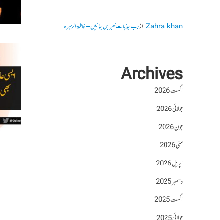
Zahra khan
از
جب جذبات خبر بن جائیں – فاطمۃالزہرہ
Archives
اگست 2026
جولائی 2026
جون 2026
مئی 2026
اپریل 2026
دسمبر 2025
اگست 2025
جولائی 2025