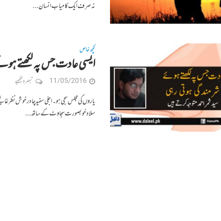
نہ صرف ایک کامیاب انسان...
کچھ خاص
ایسی عادت جس پہ لکھتے ہوئے 
11/05/2016
تبصرہ لکھیے
یاروں کی مجلس سجی ہو۔ اجلی سفید چادر خوش نظر غ
سلاد خوبصورت سجاوٹ کے ساتھ...