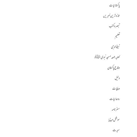
پاکستانیات
تازہ ترین خبریں
تبصرہ کتب
تعلیم
ٹیکنالوجی
خطبہ جمعہ مسجد نبوی ﷺ
دفاع پاکستان
دلیل
دینیات
روحانیات
سفرنامہ
سوشل میڈیا
سیرت