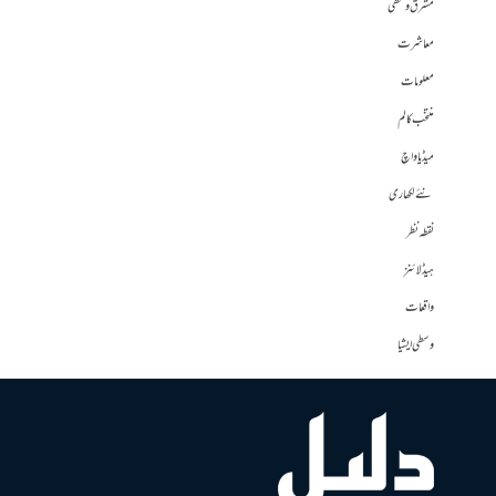
مشرق وسطی
معاشرت
معلومات
منتخب کالم
میڈیا واچ
نئے لکھاری
نقطہ نظر
ہیڈلائنز
واقعات
وسطی ایشیا