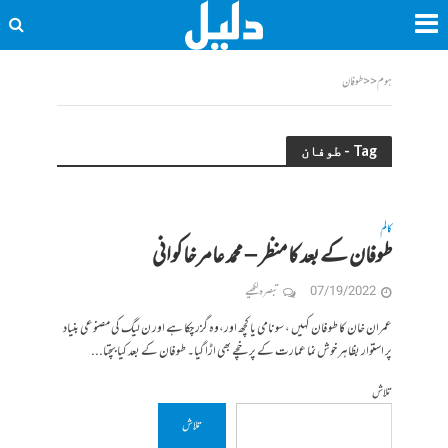
ہوم
<<
طوفان
Tag - طوفان
کالم
طوفان کے بعد کا منظر – محمد عامر خاکوانی
07/19/2022
تبصرہ لکھیے
عمران خان کا طوفان کہیں ، سونامی یا کچھ اور،وہ گزر چکا ہے اور ن لیگ کی مصنوعی بنیاد
پر استوار بظاہر خوش نما عمارت کے پرخچے بھی اڑا گیا۔ طوفان کے بعد کیا بچتا...
تلاش
تلاش