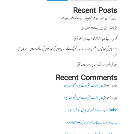
Recent Posts
ایران پاکستان سمیت دفاعی اتحاد چاہتا ہے – میر افسر امان،میر
حتی النصر ، حتی القدس – ڈاکٹر تصور بھٹہ
گواہی دیتے دریا – ڈاکٹر محمد طیب خان سنگھانوی
احراریوں کی عیاشیاں : مجلس احرار اور خاکسار تحریک کے سربراہوں کی عیاشیوں کی المناک داستان – عرفان علی
عزیز
موبائل فون اور بزرگ والدین- بریرہ صدیقی
Recent Comments
طاہرہ مسعود
از
جہاں دائرے ختم ہوتے ہیں- نعیم اللہ باجوہ
طاہرہ مسعود
از
جہاں دائرے ختم ہوتے ہیں- نعیم اللہ باجوہ
Saba
از
جب جذبات خبر بن جائیں – فاطمۃالزہرہ
نایاب زہرہ
از
جب جذبات خبر بن جائیں – فاطمۃالزہرہ