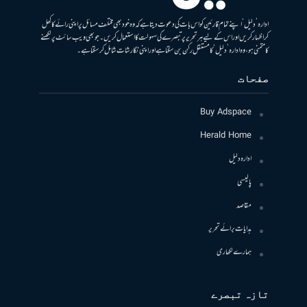
ادارہ ’دلیل‘ اپنے تمام قارئین کو اس بات کی دعوت دیتا ہے کہ وہ خود بھی مختلف مسائل پر اپنی رائے کا کھل
کر اظہار کریں اور اس کے لیے ہر تحریر پر تبصرے کی سہولت کا استعمال کریں۔ جو بھی ویب سائٹ پر لکھنے
کا متمنی ہو، وہ ادارہ ’دلیل‘ کا مستقل رکن بن سکتا ہے اور اپنی نگارشات شامل کرسکتا ہے۔
صفحات
Buy Adspace
Herald Home
ادارہ دلیل
پالیسی
مقاصد
ہدایات برائے تحریر
ہمارے لکھاری
تازہ تبصرے