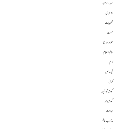
سیرت صحابہ
شاعری
شخصیات
صحت
طنز و مزاح
عالم اسلام
کالم
کچھ خاص
کہانی
گوشہ خواتین
گوشہ ہند
مباحث
مذاہب عالم