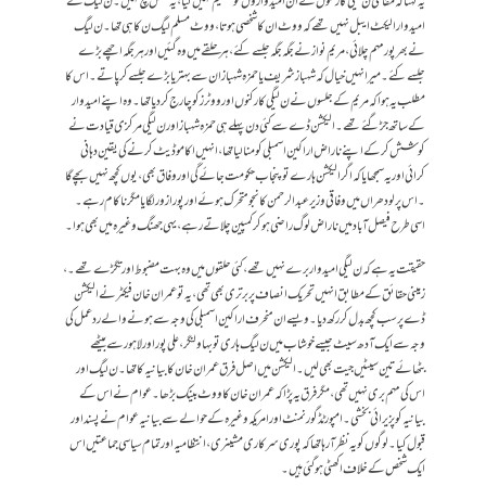
یہ کہنا کہ مقامی ن لیگی کارکنوں نے ان امیدواروں کو تسلیم نہیں کیا، یہ مکمل سچ نہیں۔ن لیگ کے
امیدوار الیکٹ ایبل نہیں تھے کہ ووٹ ان کا شخصی ہوتا، ووٹ مسلم لیگ ن کا ہی تھا۔ ن لیگ
نے بھرپور مہم چلائی، مریم نواز نے جگہ جگہ جلسے کئے، ہر حلقے میں وہ گئیں اور ہر جگہ اچھے بڑے
جلسے کئے۔میرا نہیں خیال کہ شہباز شریف یا حمزہ شہباز ان سے بہتر یا بڑے جلسے کر پاتے۔ اس کا
مطلب یہ ہوا کہ مریم کے جلسوں نے ن لیگی کارکنوں اور ووٹرز کو چارج کر دیا تھا۔ وہ اپنے امیدوار
کے ساتھ جڑ گئے تھے۔ الیکشن ڈے سے کئی دن پہلے ہی حمزہ شہبازاور ن لیگی مرکزی قیادت نے
کوشش کر کے اپنے ناراض اراکین اسمبلی کومنا لیا تھا، انہیں اکاموڈیٹ کرنے کی یقین دہانی
کرائی اور یہ سمجھایا کہ اگر الیکشن ہارے تو پنجاب حکومت جائے گی اور وفاق بھی ، یوں کچھ نہیں بچے گا
۔ اس پر لودھراں میں وفاقی وزیر عبدالرحمن کانجو متحرک ہوئے اور پورا زور لگایا مگر ناکام رہے۔
اسی طرح فیصل آباد میں ناراض لوگ راضی ہو کر کمپین چلاتے رہے، یہی جھنگ وغیرہ میں بھی ہوا۔
حقیقت یہ ہے کہ ن لیگی امیدوار برے نہیں تھے، کئی حلقوں میں وہ بہت مضبوط اور تگڑے تھے۔،
زمینی حقائق کے مطابق انہیں تحریک انصاف پر برتری بھی تھی، یہ تو عمران خان فیکٹر نے الیکشن
ڈے پر سب کچھ بدل کر رکھ دیا۔ ویسے ان منحرف اراکین اسمبلی کی وجہ سے ہونے والے ردعمل کی
وجہ سے ایک آدھ سیٹ جیسے خوشاب میں ن لیگ ہاری تو بہاولنگر،علی پور اورلاہور سے بیٹھے
بٹھائے تین سیٹیں جیت بھی لیں۔ الیکشن میں اصل فرق عمران خان کا بیانیہ کا تھا۔ ن لیگ اور
اس کی مہم بری نہیں تھی، مگر فرق یہ پڑا کہ عمران خان کا ووٹ بینک بڑھا۔ عوام نے اس کے
بیانیہ کو پزیرائی بخشی۔ امپورٹڈ گورنمنٹ اور امریکہ وغیرہ کے حوالے سے بیانیہ عوام نے پسند اور
قبول کیا۔ لوگوں کو یہ نظر آ رہا تھا کہ پوری سرکاری مشینری، انتظامیہ اور تمام سیاسی جماعتیں اس
ایک شخص کے خلاف اکھٹی ہوگئی ہیں۔