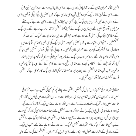
انہیں لگا کہ عمران خان کے ساتھ زیادتی ہو رہی ہے اور اس کا بیانیہ درست اوروطن پرستی پر مبنی
ہے۔ اسی نے فرق ڈالا۔ ایک کمزور دلیل تو یہ دی جا رہی ہے کہ بیس سیٹیں پی ٹی آئی کی تو تھیں، اس
نے واپس جیت لیں تو اس میں ن لیگ کی ہار کیسی؟یہ بچکانہ دلیل ہے۔ پہلی بات ہے کہ یہ حلقے
مریخ میں تو واقع نہیں تھے، یہاں پرن لیگ نے بھی پچھلا الیکشن لڑا تھا ، رنر اپ رہے تھے ۔ ن لیگ
کے مطابق پنجاب کی اصل قوت وہ ہے اورعام انتخابات میں دھاندلی سے تحریک انصاف کو
سیٹیںملیں۔ یعنی اس اعتبار سے یہ بیس سیٹیں بھی دراصل ن لیگ کی ہی تھیں جو عام انتخابات میں
دھاندلی اور انجینئرنگ کی وجہ سے عمران خان کو ملیں۔ویسے پی ٹی آئی کی تو دس نشستیں تھیں، باقی
دس تو آزاد امیدوار تھے۔ دوسرا جب ن لیگ نے بھرپور مہم چلائی، مریم نواز کو میدان میں اتارا
گیا، جگہ جگہ جلسے کئے ، انتظامیہ کی مدد سے مقامی سطح پر بہت سے کام کئے گئے، پیسہ بانٹا گیا وغیرہ
وغیرہ۔ تب تو یہ مقابلہ الیکشن سے پہلے برابر اور منصفانہ ہوگیا تھا۔ ن لیگ کا دعویٰ ہے کہ الیکشن
ڈے مینجمنٹ اور جوڑتوڑ اس پر ختم ہیں۔
مہنگائی ضرور ہوئی مگر پٹرول ڈیزل کی قیمتیں الیکشن سے پہلے کچھ کم بھی کی گئیں۔ یہ سب مگر کافی
نہیں تھا۔ عمران خان فیکٹر ان تمام پر بھاری اور بڑا ثابت ہوا۔ ان انتخابات میں ٹی ایل پی فیکٹر اہم
ثابت نہیں ہوا۔ تحریک انصاف نے ساڑھے دس لاکھ ووٹ لئے، ن لیگ کو آٹھ لاکھ سے کچھ
زیادہ ووٹ جبکہ ٹی ایل پی (لبیک)نے سوالاکھ ووٹ بمشکل لئے، جماعت اسلامی کی کارکردگی بہت
ہی مایوس کن رہی اور چند ہزارووٹ ملے ۔مذہبی ووٹ اس الیکشن میں مارجنلائز ہوگیا ہے۔ الیکشن
نے یہ بھی ثابت کر دیا کہ عام انتخابات میںبھی تحریک انصاف نے ووٹ لئے تھے، تب ن لیگ
کے دھاندلی کے الزامات فضول اور بیکار تھے ۔ اسی طرح یہ کہ عمران اسٹیبلشمنٹ کی مدد کے بغیر