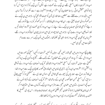
امیدوار منحرف ارکان اسمبلی تھے، ن لیگ نے ٹکٹ دئیے، لیکن اگر ن لیگ کو آزادانہ چوائس کرنا
پڑتا تو یہی سلیکشن ہوتی۔ باسط سلطان ہار گیا، مگر اس کا دھڑا مضبوط ہے ،اسے نظرانداز کرنا آسان
نہیں، جبکہ دوسرے حلقے سے سبطین رضابخاری تو ن کو سیٹ جتوا بھی گیا۔ لاہور میں ن لیگ نے
اسد کھوکھر والی سیٹ جیتی ہے۔ ان کا امیدوار یہی بنتا تھا۔ اگر اسد کھوکھر کو نہ دیتے تو اور کسے
دیتے ؟گڑھی شاہو کی سیٹ پر ن لیگ نے اپنے رنر اپ امیدوار کو ہی ٹکٹ دی مگر وہ نسبتاً ناتجربہ
کار انصافین امیدوار سے ہار گیا۔ لاہور میں البتہ چودھری امین اور نذیر چوہان نسبتاً کمزور امیدوار تھے،
مگریہاں جو بھی ن لیگی امیدوار ہوتا، یہی نتیجہ نکلنا تھا۔ جھنگ میں تو ن لیگ سرے سے عام
انتخابات میں تھی ہی نہیں۔
پہلے پانچ امیدواروں میں بھی شائد نہیں تھی۔ وہاں تو انہیں منحرف اراکین اسمبلی کی صورت میں
امیدوار مل گئے، اگرچہ وہ عمران خان کے طوفان آگے نہ ٹک سکے۔ شیخوپورہ کو ن لیگ اپنا گڑھ
سمجھتی ہے، وہاں منحرف رکن اسمبلی مضبوط امیدوار تھا جبکہ تحریک انصاف کے امیدوار نے تو پہلی
بار الیکشن لڑا ، مگر وہ میدان مار گیا۔ ڈی جی خان میں امجد فاروق کھوسہ کا بیٹا ن لیگ سے امیدوار تھا،
ان کا اثرورسوخ ہے، لغاریوں کی سپورٹ بھی شامل تھی، اویس لغاری نے مستعفی ہو کر کمپین چلائی
، سابق رکن اسمبلی محسن عطا کھوسہ بھی ان کے ساتھ تھا، مگر تحریک انصاف کے نوجوانوں نے
سب کچھ الٹ دیا۔ ملتان میں سلمان نعیم سے بہتر امیدوار ن لیگ کو کہاں سے مل سکتا تھا؟ اگر
عمران خان کا طوفان نہ ہوتا تو سلمان نعیم یقینی طور پر پھر سیٹ جیت جاتا۔ اس پوری تفصیل کا
مقصد یہ بتانا تھا کہ شکست کی ذمہ داری امیدواروں پر ڈالنا غلط ہوگا۔