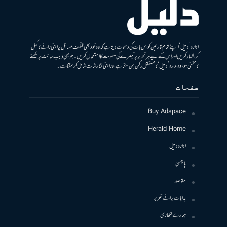
ادارہ ’دلیل‘ اپنے تمام قارئین کو اس بات کی دعوت دیتا ہے کہ وہ خود بھی مختلف مسائل پر اپنی رائے کا کھل
کر اظہار کریں اور اس کے لیے ہر تحریر پر تبصرے کی سہولت کا استعمال کریں۔ جو بھی ویب سائٹ پر لکھنے
کا متمنی ہو، وہ ادارہ ’دلیل‘ کا مستقل رکن بن سکتا ہے اور اپنی نگارشات شامل کرسکتا ہے۔
صفحات
Buy Adspace
Herald Home
ادارہ دلیل
پالیسی
مقاصد
ہدایات برائے تحریر
ہمارے لکھاری