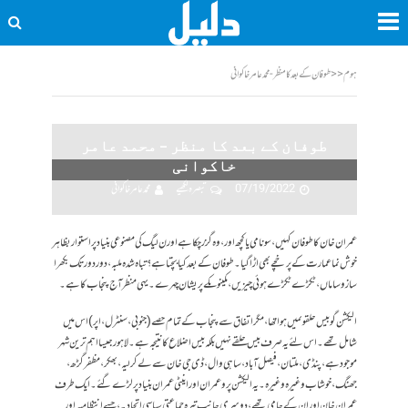
ہوم
<<
طوفان کے بعد کا منظر - محمد عامر خاکوانی
طوفان کے بعد کا منظر – محمد عامر
خاکوانی
07/19/2022
تبصرہ لکھیے
محمد عامر خاکوانی
عمران خان کا طوفان کہیں ، سونامی یا کچھ اور،وہ گزر چکا ہے اور ن لیگ کی مصنوعی بنیاد پر استوار بظاہر
خوش نما عمارت کے پرخچے بھی اڑا گیا۔ طوفان کے بعد کیا بچتا ہے؟تباہ شدہ ملبہ، دور دور تک بکھرا
ساز وساماں،ٹکڑے ٹکڑے ہوئی چیزیں، مکینوںکے پریشان چہرے۔ یہی منظر آج پنجاب کا ہے۔
الیکشن گو بیس حلقوںمیں ہوا تھا، مگر اتفاق سے پنجاب کے تمام حصے (جنوبی، سنٹرل، اپر )اس میں
شامل تھے۔ اس لئے یہ صرف بیس حلقے نہیں بلکہ بیس اضلاع کا نتیجہ ہے۔ لاہور جیسا اہم ترین شہر
موجود ہے، پنڈی، ملتان، فیصل آباد، ساہی وال ، ڈی جی خان سے لے کر لیہ، بھکر، مظفر گڑھ،
جھنگ ،خوشاب وغیرہ وغیرہ۔ یہ الیکشن پرو عمران اور اینٹی عمران بنیاد پر لڑے گئے۔ ایک طرف
عمران خان اور ان کے حامی تھے ، دوسری جانب تیرہ جماعتی سیاسی اتحاد۔ ، جسے انتظامیہ اور