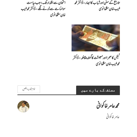
تاریخ کے سنن اور شباب کا ابھار – ڈاکٹر محمد
امتحان سے اقتدار تک: جب ریاست
طیب خان سنگھانوی
سوالنامے سے ڈرنے لگے – ڈاکٹر محمد طیب
خان سنگھانوی
ٹیکس کا صحرا اور معیشت کا گمشدہ قافلہ – ڈاکٹر
محمد طیب خان سنگھانوی
تمام تحاریر دیکھیں
مصنف کے بارے میں
محمد عامر خاکوانی
عامر خاکوانی