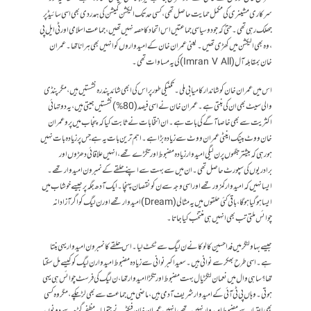
سرکاری مشینری کی مکمل حمایت حاصل تھی، کسی حد تک الیکشن کمیشن کی ہمدردی بھی اسی سائیڈ پر
جھلک رہی تھی۔حتیٰ کہ جو دو سیاسی جماعتیں اس اتحاد کا حصہ نہیں تھیں، جماعت اسلامی اور ٹی ایل پی
، وہ بھی الیکشن میں کھڑی تھیں۔ یعنی عمران خان کے امیدواروں کو انہیں بھی ہرانا تھا۔ عمران
خان بمقابلہ آل (Imran V All)کی یہ مساوات تھی۔
اس میں عمران خان کو شاندار کامیابی ملی ۔تکنیکی طور پر اس کی ابھی شائد پندرہ نشستیں ہیں، مگر پنڈی
والی سیٹ بھی ان کی بنتی ہے۔ عمران خان نے اسی فیصد (80%)نشستیں جیتی ہیں، یہ دو تہائی
اکثریت سے بھی خاصا آگے کی بات ہے۔ ان انتخابات نے ثابت کیا کہ پنجاب میں پرو عمران
خان ووٹ بینک اینٹی عمران ووٹ سے زیادہ بڑا ہے۔ اہم ترین بات یہ ہے جس پر زیادہ بات نہیں
ہو رہی کہ بیشتر جگہوں پرن لیگی امیدوار زیادہ مضبوط اور تگڑے تھے ، انہیں علاقائی دھڑوں اور
برادریوں کی سپورٹ حاصل تھی ۔ ان میں سے بہت سے اپنے حلقے کے نمبر ون امیدوار تھے ۔
ایسا نہیں کہ امیدوار کمزور تھے اور اسی وجہ سے ن کو نقصان پہنچا۔ ایک آدھ جگہ پر جیسے خوشاب میں
ایسا ہوگیا ہوگا، باقی کئی حلقوں میں یہ مثالی(Dream) امیدوار تھے اور ن لیگ کو اگر آزادانہ
چوائس ملتی تب بھی انہیں ہی منتخب کیا جاتا۔
جیسے بہاولنگر میں فداحسین کالوکا نے ن لیگ سے ٹکٹ لیا۔اس حلقے کا نمبرون امیدوار یہی بنتا
ہے۔ اسی طرح بھکر سے نوانی ہیں۔ سعید اکبر نوانی سے زیادہ مضبوط امیدوار ن لیگ کو کیسے مل سکتا
تھا؟ساہی وال میں نعمان لنگڑیال بہت مضبوط اور تگڑا امیدوار تھا، ن لیگ کی فرسٹ چوائس ہی یہی
ہوتی۔وہاں پی ٹی آئی کے امیدوار شریف آدمی ہیں، ماضی میں جماعت سے بھی لڑ چکے، مگر وہ کسی
بھی اعتبار سے مضبوط امیدوار نہیں تھے، انہیں عمران خان فیکٹر نے جتوایا۔ مظفر گڑھ سے دونوں