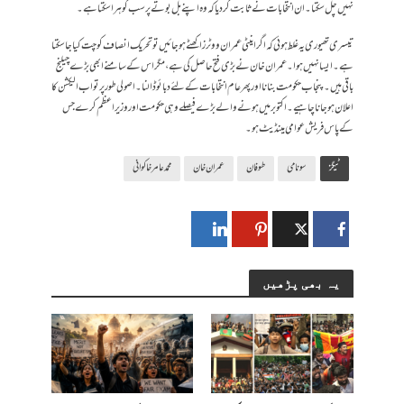
نہیں چل سکتا۔ ان انتخابات نے ثابت کر دیا کہ وہ اپنے بل بوتے پر سب کو ہرا سکتا ہے۔
تیسری تھیوری یہ غلط ہوئی کہ اگر اینٹی عمران ووٹرز اکھٹے ہوجائیں تو تحریک انصاف کو چت کیا جا سکتا
ہے۔ ایسا نہیں ہوا۔ عمران خان نے بڑی فتح حاصل کی ہے، مگر اس کے سامنے ابھی بڑے چیلنج
باقی ہیں۔ پنجاب حکومت بنانا اور پھر عام انتخابات کے لئے دبائو ڈالنا۔ اصولی طور پر تو اب الیکشن کا
اعلان ہوجانا چاہیے۔ اکتوبر میں ہونے والے بڑے فیصلے وہی حکومت اور وزیراعظم کرے جس
کے پاس فریش عوامی مینڈیٹ ہو۔
ٹیگز
سونامی
طوفان
عمران خان
محمد عامر خاکوانی
یہ بھی پڑھیں