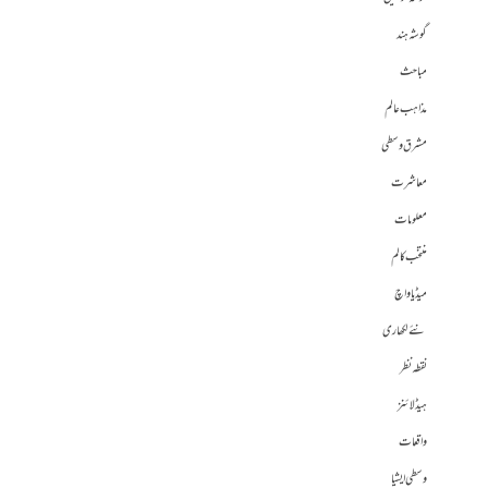
گوشہ ہند
مباحث
مذاہب عالم
مشرق وسطی
معاشرت
معلومات
منتخب کالم
میڈیا واچ
نئے لکھاری
نقطہ نظر
ہیڈلائنز
واقعات
وسطی ایشیا