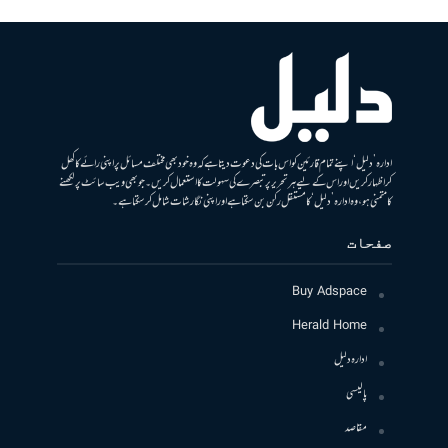
ادارہ ’دلیل‘ اپنے تمام قارئین کو اس بات کی دعوت دیتا ہے کہ وہ خود بھی مختلف مسائل پر اپنی رائے کا کھل
کر اظہار کریں اور اس کے لیے ہر تحریر پر تبصرے کی سہولت کا استعمال کریں۔ جو بھی ویب سائٹ پر لکھنے
کا متمنی ہو، وہ ادارہ ’دلیل‘ کا مستقل رکن بن سکتا ہے اور اپنی نگارشات شامل کرسکتا ہے۔
صفحات
Buy Adspace
Herald Home
ادارہ دلیل
پالیسی
مقاصد