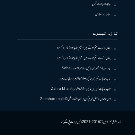
ہدایات برائے تحریر
ہمارے لکھاری
تازہ تبصرے
جہاں دائرے ختم ہوتے ہیں- نعیم اللہ باجوہ
از
طاہرہ مسعود
جہاں دائرے ختم ہوتے ہیں- نعیم اللہ باجوہ
از
طاہرہ مسعود
جب جذبات خبر بن جائیں – فاطمۃالزہرہ
از
Saba
جب جذبات خبر بن جائیں – فاطمۃالزہرہ
از
نایاب زہرہ
جب جذبات خبر بن جائیں – فاطمۃالزہرہ
از
Zahra khan
اس خاندان کا اصل مجرم کون! – عبدالغفار بگٹی
از
Zeeshan majid
جملہ حقوق محفوظ ہیں © 2016-2021 دلیل (ڈاٹ پی کے)۔