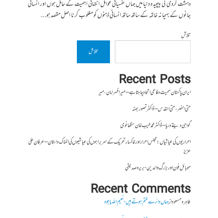
دہشت گردی کی پیچیدہ دنیا میں جہاں نفسیاتی عوامل انتہائی اہمیت کے حامل ہوں اور انسانی
جانوں کے بہیمانہ خاتمہ کے ساتھ ساتھ انسانی ذہنوں کو مغلوب کرنا اصل مقصد ہو...
تلاش
تلاش
Recent Posts
ایران پاکستان سمیت دفاعی اتحاد چاہتا ہے – میر افسر امان،میر
حتی النصر ، حتی القدس – ڈاکٹر تصور بھٹہ
گواہی دیتے دریا – ڈاکٹر محمد طیب خان سنگھانوی
احراریوں کی عیاشیاں : مجلس احرار اور خاکسار تحریک کے سربراہوں کی عیاشیوں کی المناک داستان – عرفان علی
عزیز
موبائل فون اور بزرگ والدین- بریرہ صدیقی
Recent Comments
طاہرہ مسعود
از
جہاں دائرے ختم ہوتے ہیں- نعیم اللہ باجوہ