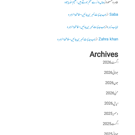
طاہرہ مسعود
از
جہاں دائرے ختم ہوتے ہیں- نعیم اللہ باجوہ
Saba
از
جب جذبات خبر بن جائیں – فاطمۃالزہرہ
نایاب زہرہ
از
جب جذبات خبر بن جائیں – فاطمۃالزہرہ
Zahra khan
از
جب جذبات خبر بن جائیں – فاطمۃالزہرہ
Archives
اگست 2026
جولائی 2026
جون 2026
مئی 2026
اپریل 2026
دسمبر 2025
اگست 2025
جولائی 2025