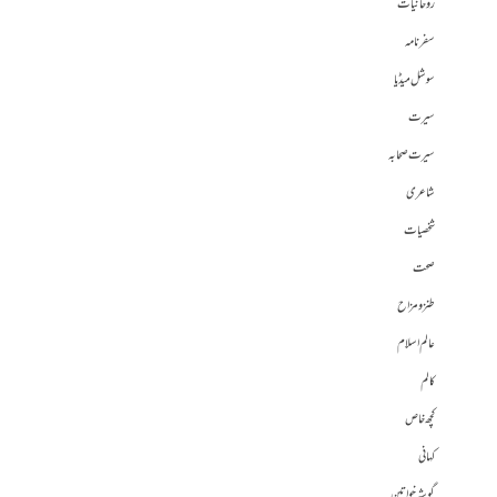
روحانیات
سفرنامہ
سوشل میڈیا
سیرت
سیرت صحابہ
شاعری
شخصیات
صحت
طنز و مزاح
عالم اسلام
کالم
کچھ خاص
کہانی
گوشہ خواتین