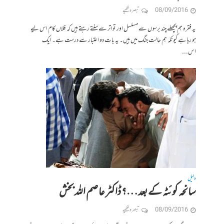
08/09/2016
تبصرہ لکھیے
یہ فقرہ ہم پچھلے چند برسوں سے مسلسل اور تواتر سے سنتے رہتے ہیں کہ فلاں کام اس لیے
ہو رہا ہے کیونکہ ہم حالت جنگ میں ہیں۔ یہ بات دو اعتبار سے درست ہے۔ ایک
اس...
دلیل
سانحہ کوئٹہ کے بعد…؟ ڈاکٹر عاصم اللہ بخش
08/09/2016
تبصرہ لکھیے