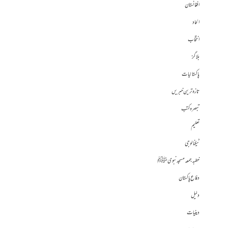
افغانستان
الحاد
انتخاب
بلاگز
پاکستانیات
تازہ ترین خبریں
تبصرہ کتب
تعلیم
ٹیکنالوجی
خطبہ جمعہ مسجد نبوی ﷺ
دفاع پاکستان
دلیل
دینیات