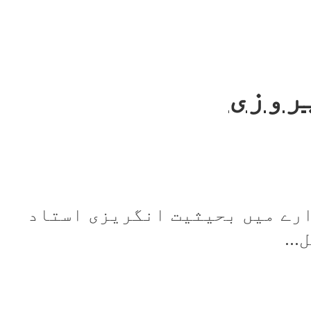
روزی
ارے میں بحیثیت انگریزی استاد
..