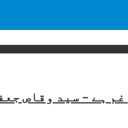
غم ہے – سید وقاص جعف