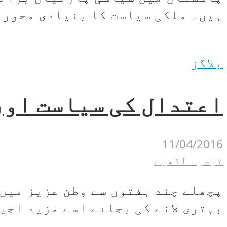
ہیں۔ ملکی سیاست کا بنیادی محور ص
بلاگز
اعتدال کی سیاست اور
11/04/2016
تبصرہ لکھیے
پچھلے چند ہفتوں سے وطن عزیز میں 
بہتری لانے کی بجائے اسے مزید اجیر