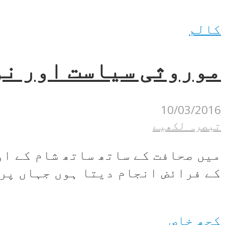
کالم
موروثی سیاست اور نو
10/03/2016
تبصرہ لکھیے
میں صحافت کے ساتھ ساتھ شام کے ا
کے فرائض انجام دیتا ہوں جہاں پر ا
کچھ خاص