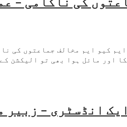
عتوں کی ناکامی – عم
یم کیو ایم مخالف جماعتوں کی ناق
ا اور مائل ہوا بھی تو الیکشن کے..
یک انڈسٹری – زبیر 