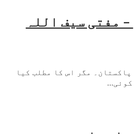
– مفتی سیف اللہ
 پاکستان۔ مگر اس کا مطلب کیا
وئی...