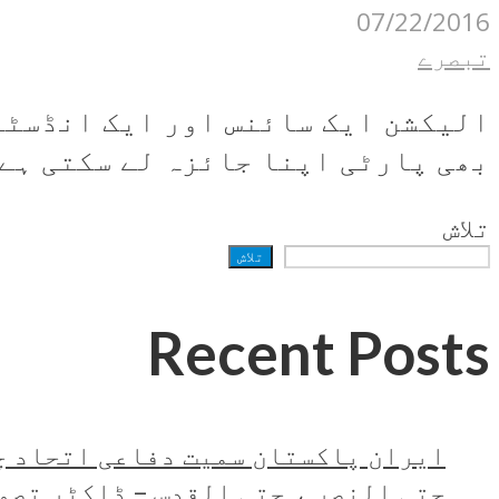
07/22/2016
تبصرے
بھی پارٹی اپنا جائزہ لے سکتی ہے 
تلاش
تلاش
Recent Posts
ایران پاکستان سمیت دفاعی اتحاد چ
حتی النصر ، حتی القدس – ڈاکٹر تصو