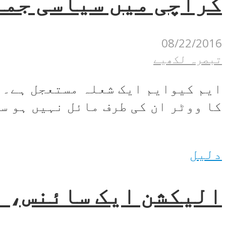
کراچی میں سیاسی جما
08/22/2016
تبصرہ لکھیے
ایم کیوایم ایک شعلہ مستعجل ہے۔ ا
کا ووٹر ان کی طرف مائل نہیں ہو سک
دلیل
الیکشن ایک سائنس، ا