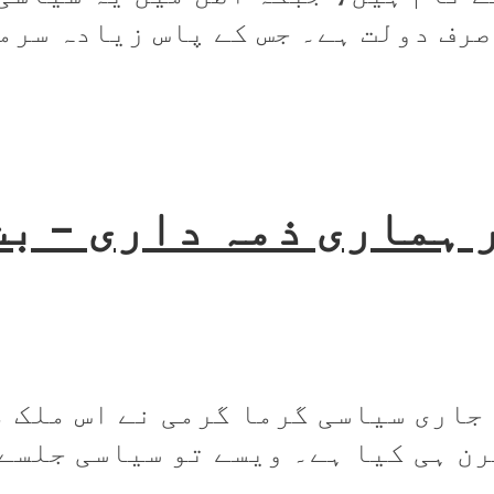
رف دولت ہے۔ جس کے پاس زیادہ سرما
 ہماری ذمہ داری – ب
جاری سیاسی گرما گرمی نے اس ملک م
ن ہی کیا ہے۔ ویسے تو سیاسی جلسے..