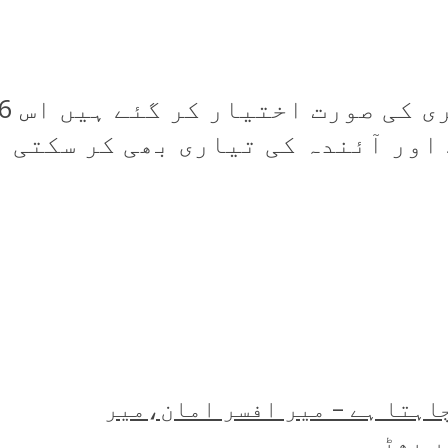
اور آئندہ کی تیاری بھی کر سکتی ہے
اہتا ہے – میر افسر امان،میر
ر بھٹہ