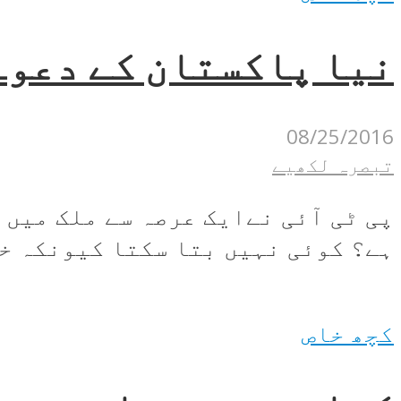
نیا پاکستان کے دعوے
08/25/2016
تبصرہ لکھیے
پی ٹی آئی نےایک عرصہ سے ملک میں 
ہے؟ کوئی نہیں بتا سکتا کیونکہ خی
کچھ خاص