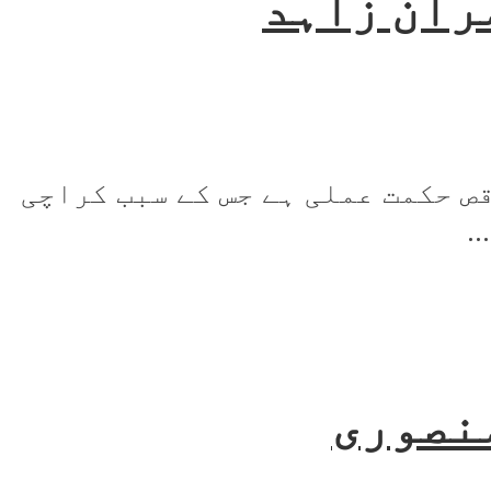
ران زاہد
ص حکمت عملی ہے جس کے سبب کراچی
.
منصوری