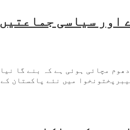
 اور سیاسی جماعتیں 
دھوم مچائی ہوئی ہے کہ بنے گا نیا
برپختونخوا میں نئے پاکستان کے ک