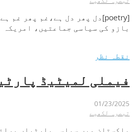
تبصرہ لکھیے
بازو کی سیاسی جماعتیں، امریکہ مخ
نقطہ نظر
فیملی لمیٹیڈ پارٹیا
01/23/2025
تبصرہ لکھیے
پاکستان میں سیاسی پارٹیاں برائے