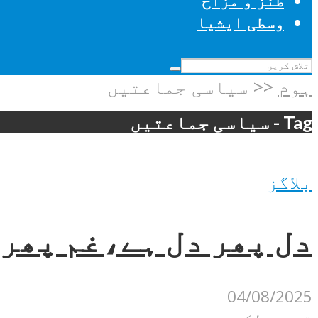
طنز و مزاح
وسطی ایشیا
ہوم
<<
سیاسی جماعتیں
Tag - سیاسی جماعتیں
بلاگز
دل پھر دل ہے،غم پھر 
04/08/2025