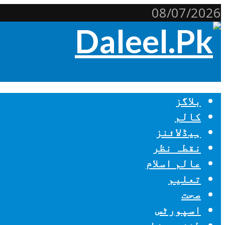
08/07/2026
بلاگز
کالم
ہیڈلائنز
نقطہ نظر
عالم اسلام
تعلیم
صحت
اسپورٹس