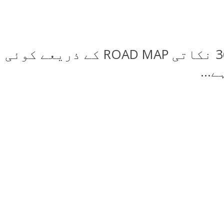
الیکشن ایک سائنس اور ایک انڈسٹری کی صورت اختیار کر گئے ہیں اس 36 نکاتی ROAD MAP کے ذریعے کوئی
...