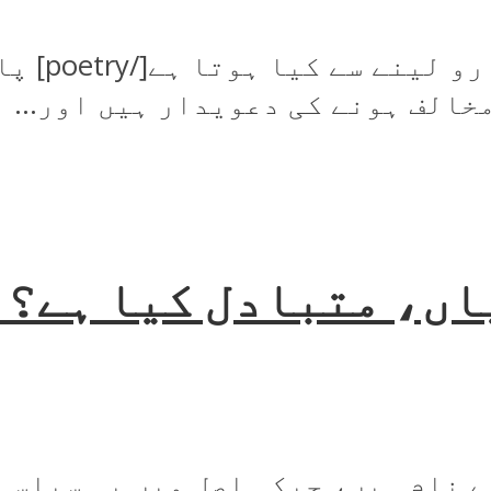
[poetry]د
الف ہونے کی دعویدار ہیں اور...
ں، متبادل کیا ہے؟ 
 نام ہیں، جبکہ اصل میں یہ سیاسی