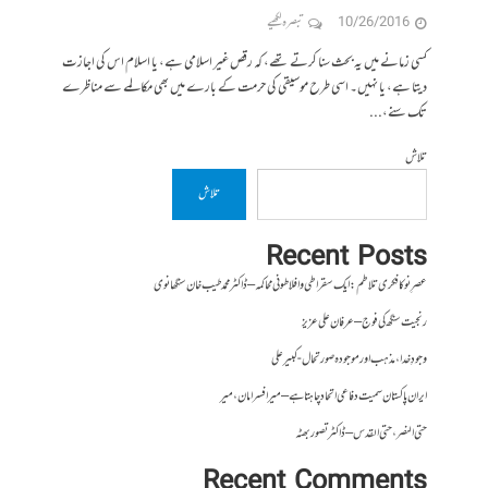
10/26/2016
تبصرہ لکھیے
کسی زمانے میں یہ بحث سنا کرتے تھے، کہ رقص غیر اسلامی ہے، یا اسلام اس کی اجازت
دیتا ہے، یا نہیں۔ اسی طرح موسیقی کی حرمت کے بارے میں بھی مکالمے سے مناظرے
تک سنے،...
تلاش
تلاش
Recent Posts
عصرِ نو کا فکری تلاطم: ایک سقراطی و افلاطونی محاکمہ – ڈاکٹر محمد طیب خان سنگھانوی
رنجیت سنگھ کی فوج – عرفان علی عزیز
وجودِ خدا، مذہب اور موجودہ صورتحال- کبیر علی
ایران پاکستان سمیت دفاعی اتحاد چاہتا ہے – میر افسر امان،میر
حتی النصر ، حتی القدس – ڈاکٹر تصور بھٹہ
Recent Comments