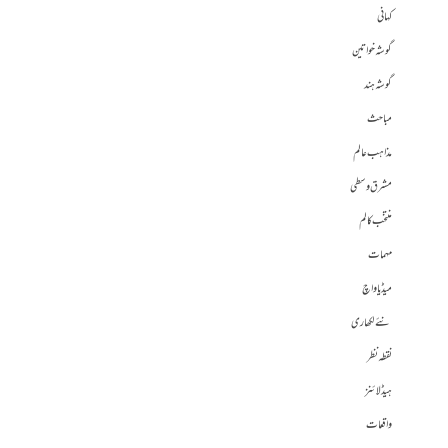
کہانی
گوشہ خواتین
گوشہ ہند
مباحث
مذاہب عالم
مشرق وسطی
منتخب کالم
مہمات
میڈیا واچ
نئے لکھاری
نقطہ نظر
ہیڈلائنز
واقعات