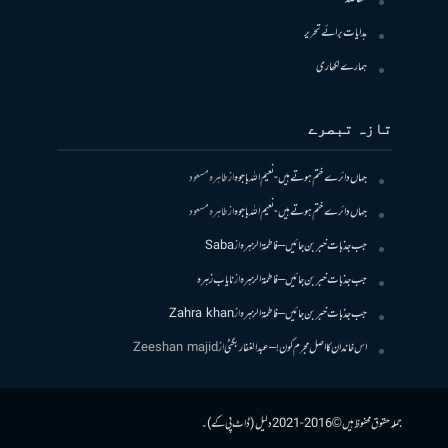
ہدایات برائے تحریر
ہمارے لکھاری
تازہ تبصرے
جہاں دائرے ختم ہوتے ہیں- نعیم اللہ باجوہ
از
طاہرہ مسعود
جہاں دائرے ختم ہوتے ہیں- نعیم اللہ باجوہ
از
طاہرہ مسعود
جب جذبات خبر بن جائیں – فاطمۃالزہرہ
از
Saba
جب جذبات خبر بن جائیں – فاطمۃالزہرہ
از
نایاب زہرہ
جب جذبات خبر بن جائیں – فاطمۃالزہرہ
از
Zahra khan
اس خاندان کا اصل مجرم کون! – عبدالغفار بگٹی
از
Zeeshan majid
جملہ حقوق محفوظ ہیں © 2016-2021 دلیل (ڈاٹ پی کے)۔