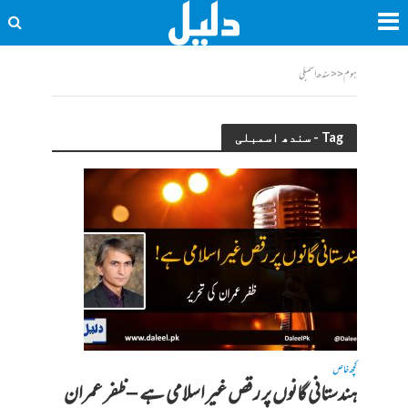
ہوم
<<
سندھ اسمبلی
Tag - سندھ اسمبلی
کچھ خاص
ہندستانی گانوں پر رقص غیر اسلامی ہے – ظفر عمران