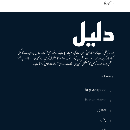
وسطی ایشیا
ادارہ ’دلیل‘ اپنے تمام قارئین کو اس بات کی دعوت دیتا ہے کہ وہ خود بھی مختلف مسائل پر اپنی رائے کا کھل
کر اظہار کریں اور اس کے لیے ہر تحریر پر تبصرے کی سہولت کا استعمال کریں۔ جو بھی ویب سائٹ پر لکھنے
کا متمنی ہو، وہ ادارہ ’دلیل‘ کا مستقل رکن بن سکتا ہے اور اپنی نگارشات شامل کرسکتا ہے۔
صفحات
Buy Adspace
Herald Home
ادارہ دلیل
پالیسی
مقاصد