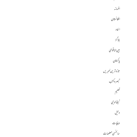
افسانہ
افغانستان
الحاد
بلاگز
بین الاقوامی
پاکستان
تازہ ترین خبریں
تبصرہ کتب
تعلیم
ٹیکنالوجی
دلیل
دینیات
سائنسی معلومات