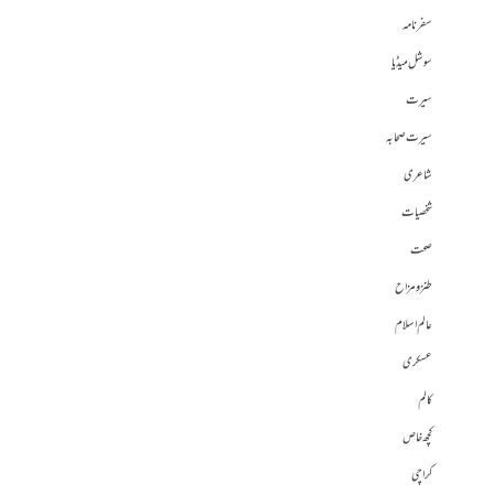
سفرنامہ
سوشل میڈیا
سیرت
سیرت صحابہ
شاعری
شخصیات
صحت
طنز و مزاح
عالم اسلام
عسکری
کالم
کچھ خاص
کراچی