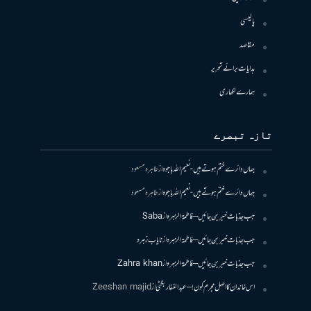
پالیسی
مقاصد
ہدایات برائے تحریر
ہمارے لکھاری
تازہ تبصرے
جہاں دائرے ختم ہوتے ہیں- نعیم اللہ باجوہ
از
طاہرہ مسعود
جہاں دائرے ختم ہوتے ہیں- نعیم اللہ باجوہ
از
طاہرہ مسعود
جب جذبات خبر بن جائیں – فاطمۃالزہرہ
از
Saba
جب جذبات خبر بن جائیں – فاطمۃالزہرہ
از
نایاب زہرہ
جب جذبات خبر بن جائیں – فاطمۃالزہرہ
از
Zahra khan
اس خاندان کا اصل مجرم کون! – عبدالغفار بگٹی
از
Zeeshan majid