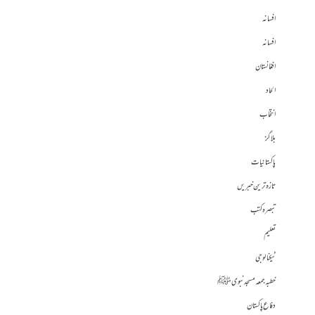
افسانہ
افسانہ
افغانستان
الحاد
انتخاب
بلاگز
پاکستانیات
تازہ ترین خبریں
تبصرہ کتب
تعلیم
ٹیکنالوجی
خطبہ جمعہ مسجد نبوی ﷺ
دفاع پاکستان