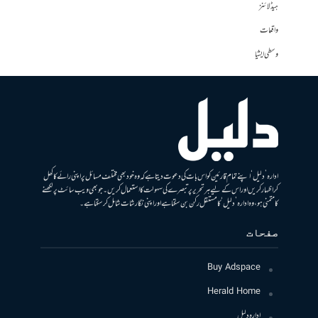
ہیڈلائنز
واقعات
وسطی ایشیا
ادارہ ’دلیل‘ اپنے تمام قارئین کو اس بات کی دعوت دیتا ہے کہ وہ خود بھی مختلف مسائل پر اپنی رائے کا کھل
کر اظہار کریں اور اس کے لیے ہر تحریر پر تبصرے کی سہولت کا استعمال کریں۔ جو بھی ویب سائٹ پر لکھنے
کا متمنی ہو، وہ ادارہ ’دلیل‘ کا مستقل رکن بن سکتا ہے اور اپنی نگارشات شامل کرسکتا ہے۔
صفحات
Buy Adspace
Herald Home
ادارہ دلیل