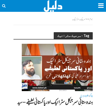
ہوم
<<
سرجیک سٹرائیک
Tag - سرجیک سٹرائیک
بلاگز
طنز و مزاح
•
ہندوستانی سرجیکل سٹرائیک اور پاکستانی لطیفے – سید