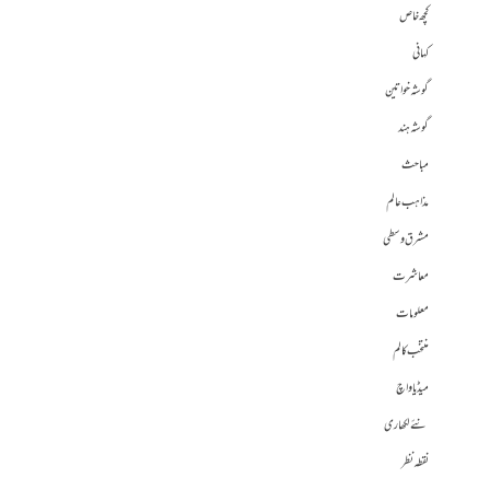
کچھ خاص
کہانی
گوشہ خواتین
گوشہ ہند
مباحث
مذاہب عالم
مشرق وسطی
معاشرت
معلومات
منتخب کالم
میڈیا واچ
نئے لکھاری
نقطہ نظر