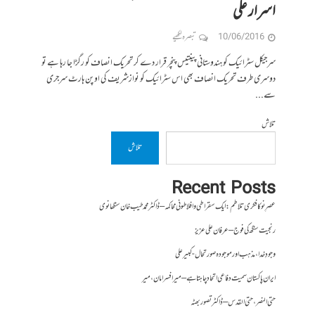
اسرار علی
10/06/2016
تبصرہ لکھیے
سرجیکل سٹرائیک کو ہندوستانی پینتیس پنچر قرار دے کر تحریک انصاف کو رگڑا جا رہا ہے تو
دوسری طرف تحریک انصاف بھی اس سٹرائیک کو نوازشریف کی اوپن ہارٹ سرجری
سے...
تلاش
تلاش
Recent Posts
عصرِ نو کا فکری تلاطم: ایک سقراطی و افلاطونی محاکمہ – ڈاکٹر محمد طیب خان سنگھانوی
رنجیت سنگھ کی فوج – عرفان علی عزیز
وجودِ خدا، مذہب اور موجودہ صورتحال- کبیر علی
ایران پاکستان سمیت دفاعی اتحاد چاہتا ہے – میر افسر امان،میر
حتی النصر ، حتی القدس – ڈاکٹر تصور بھٹہ