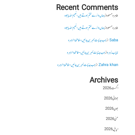
Recent Comments
طاہرہ مسعود
از
جہاں دائرے ختم ہوتے ہیں- نعیم اللہ باجوہ
طاہرہ مسعود
از
جہاں دائرے ختم ہوتے ہیں- نعیم اللہ باجوہ
Saba
از
جب جذبات خبر بن جائیں – فاطمۃالزہرہ
نایاب زہرہ
از
جب جذبات خبر بن جائیں – فاطمۃالزہرہ
Zahra khan
از
جب جذبات خبر بن جائیں – فاطمۃالزہرہ
Archives
اگست 2026
جولائی 2026
جون 2026
مئی 2026
اپریل 2026