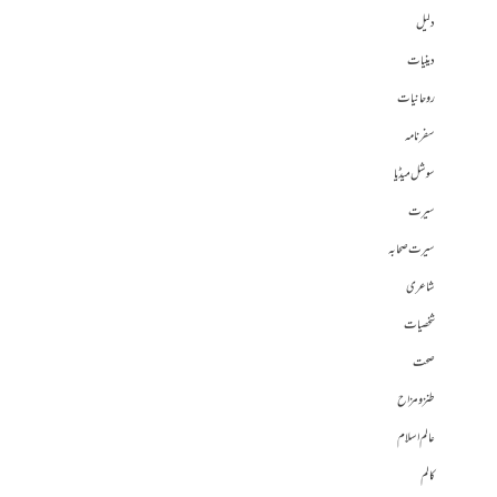
دلیل
دینیات
روحانیات
سفرنامہ
سوشل میڈیا
سیرت
سیرت صحابہ
شاعری
شخصیات
صحت
طنز و مزاح
عالم اسلام
کالم