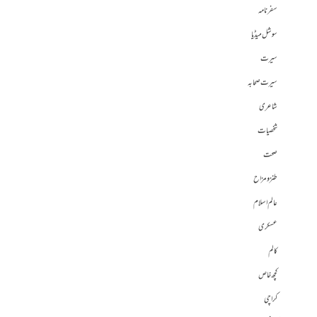
سفرنامہ
سوشل میڈیا
سیرت
سیرت صحابہ
شاعری
شخصیات
صحت
طنز و مزاح
عالم اسلام
عسکری
کالم
کچھ خاص
کراچی