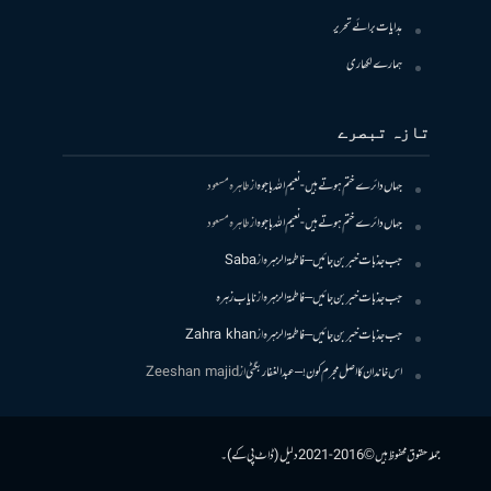
ہدایات برائے تحریر
ہمارے لکھاری
تازہ تبصرے
جہاں دائرے ختم ہوتے ہیں- نعیم اللہ باجوہ
از
طاہرہ مسعود
جہاں دائرے ختم ہوتے ہیں- نعیم اللہ باجوہ
از
طاہرہ مسعود
جب جذبات خبر بن جائیں – فاطمۃالزہرہ
از
Saba
جب جذبات خبر بن جائیں – فاطمۃالزہرہ
از
نایاب زہرہ
جب جذبات خبر بن جائیں – فاطمۃالزہرہ
از
Zahra khan
اس خاندان کا اصل مجرم کون! – عبدالغفار بگٹی
از
Zeeshan majid
جملہ حقوق محفوظ ہیں © 2016-2021 دلیل (ڈاٹ پی کے)۔