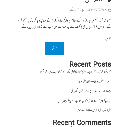
عاصم اللہ بخش
09/29/2016
تبصرہ لکھیے
مقبوضہ جموں کشمیر میں اڑی کے مقام پر واقع بھارتی فوج کے بریگیڈ ہیڈ کوارٹر پر مسلح افراد
کے حملہ میں 18 فوجیوں کی ہلاکت کے بعد بھارت میں سب سے زیادہ دہرائی جانے...
تلاش
تلاش
Recent Posts
عصرِ نو کا فکری تلاطم: ایک سقراطی و افلاطونی محاکمہ – ڈاکٹر محمد طیب خان سنگھانوی
رنجیت سنگھ کی فوج – عرفان علی عزیز
وجودِ خدا، مذہب اور موجودہ صورتحال- کبیر علی
ایران پاکستان سمیت دفاعی اتحاد چاہتا ہے – میر افسر امان،میر
حتی النصر ، حتی القدس – ڈاکٹر تصور بھٹہ
Recent Comments