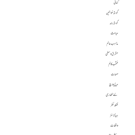
کہانی
گوشہ خواتین
گوشہ ہند
مباحث
مذاہب عالم
مشرق وسطی
منتخب کالم
مہمات
میڈیا واچ
نئے لکھاری
نقطہ نظر
ہیڈلائنز
واقعات