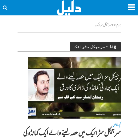
ہوم
<<
سرجیکل سٹرائک
Tag - سرجیکل سٹرائک
کچھ خاص
سرجیکل سڑائیک میں حصہ لینے والے ایک کمانڈو کی