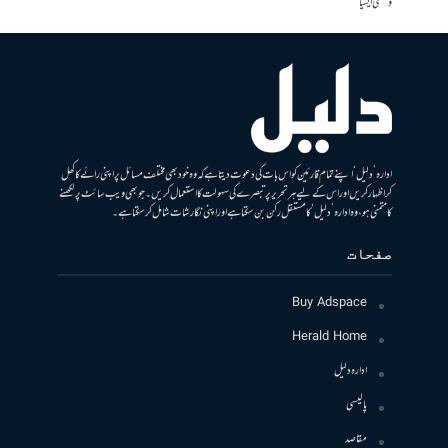
وسطی ایشیا
ادارہ ’دلیل‘ اپنے تمام قارئین کو اس بات کی دعوت دیتا ہے کہ وہ خود بھی مختلف مسائل پر اپنی رائے کا کھل
کر اظہار کریں اور اس کے لیے ہر تحریر پر تبصرے کی سہولت کا استعمال کریں۔ جو بھی ویب سائٹ پر لکھنے
کا متمنی ہو، وہ ادارہ ’دلیل‘ کا مستقل رکن بن سکتا ہے اور اپنی نگارشات شامل کرسکتا ہے۔
صفحات
Buy Adspace
Herald Home
ادارہ دلیل
پالیسی
مقاصد