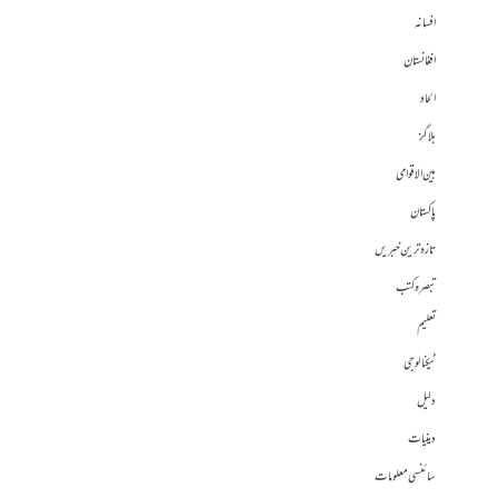
افسانہ
افغانستان
الحاد
بلاگز
بین الاقوامی
پاکستان
تازہ ترین خبریں
تبصرہ کتب
تعلیم
ٹیکنالوجی
دلیل
دینیات
سائنسی معلومات