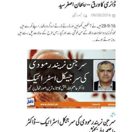
ڈائری کا ورق – ریحان اصغر سید
09/30/2016
تبصرہ لکھیے
28-9-16 میں نے آنکھیں کھولیں اور ڈرتے ڈرتے اردگرد دیکھا۔ اپنے کمرے میں
خود کو زندہ و سلامت دیکھ کے من خوشی سے بھر گیا۔ جس طرح کے حالات چل رہے ہیں
روز سوتے ہوئے...
دلیل
سرجن نریندر مودی کی سرجیکل اسٹرائیک – ڈاکٹر