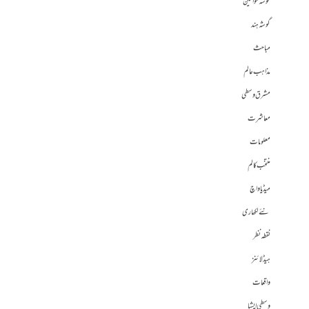
گوشہ خواتین
گوشہ ہند
مباحث
مذاہب عالم
مشرق وسطی
معاشرت
معلومات
منتخب کالم
میڈیا واچ
نئے لکھاری
نقطہ نظر
ہیڈلائنز
واقعات
وسطی ایشیا