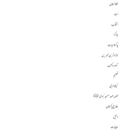
افغانستان
الحاد
انتخاب
بلاگز
پاکستانیات
تازہ ترین خبریں
تبصرہ کتب
تعلیم
ٹیکنالوجی
خطبہ جمعہ مسجد نبوی ﷺ
دفاع پاکستان
دلیل
دینیات