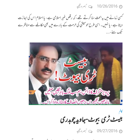
10/26/2016
تبصرہ لکھیے
کسی زمانے میں یہ بحث سنا کرتے تھے، کہ رقص غیر اسلامی ہے، یا اسلام اس کی اجازت
دیتا ہے، یا نہیں۔ اسی طرح موسیقی کی حرمت کے بارے میں بھی مکالمے سے مناظرے
تک سنے،...
کالم
بیسٹ ٹری بیوٹ-جاوید چوہدری
09/27/2016
تبصرہ لکھیے