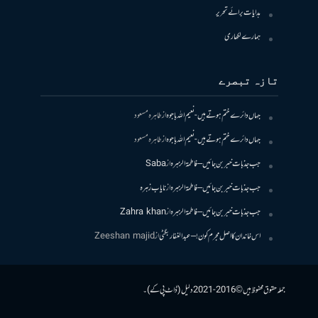
ہدایات برائے تحریر
ہمارے لکھاری
تازہ تبصرے
جہاں دائرے ختم ہوتے ہیں- نعیم اللہ باجوہ
از
طاہرہ مسعود
جہاں دائرے ختم ہوتے ہیں- نعیم اللہ باجوہ
از
طاہرہ مسعود
جب جذبات خبر بن جائیں – فاطمۃالزہرہ
از
Saba
جب جذبات خبر بن جائیں – فاطمۃالزہرہ
از
نایاب زہرہ
جب جذبات خبر بن جائیں – فاطمۃالزہرہ
از
Zahra khan
اس خاندان کا اصل مجرم کون! – عبدالغفار بگٹی
از
Zeeshan majid
جملہ حقوق محفوظ ہیں © 2016-2021 دلیل (ڈاٹ پی کے)۔