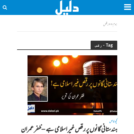
ہوم
<<
رقص
Tag - رقص
کچھ خاص
ہندستانی گانوں پر رقص غیر اسلامی ہے – ظفر عمران