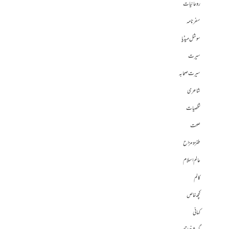
روحانیات
سفرنامہ
سوشل میڈیا
سیرت
سیرت صحابہ
شاعری
شخصیات
صحت
طنز و مزاح
عالم اسلام
کالم
کچھ خاص
کہانی