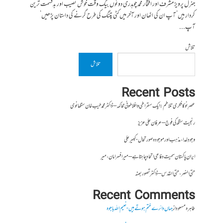
جنرل پرویز مشرف اور افتخار محمد چوہدری دونوں بیک وقت خوش نصیب اور بدقسمت ترین
کردار ہیں‘ آپ ان کی اٹھان اور آخر میں کٹی پتنگ کی طرح گرنے کی داستان پڑھیں‘
آپ...
تلاش
تلاش
Recent Posts
عصرِ نو کا فکری تلاطم: ایک سقراطی و افلاطونی محاکمہ – ڈاکٹر محمد طیب خان سنگھانوی
رنجیت سنگھ کی فوج – عرفان علی عزیز
وجودِ خدا، مذہب اور موجودہ صورتحال- کبیر علی
ایران پاکستان سمیت دفاعی اتحاد چاہتا ہے – میر افسر امان،میر
حتی النصر ، حتی القدس – ڈاکٹر تصور بھٹہ
Recent Comments
طاہرہ مسعود
از
جہاں دائرے ختم ہوتے ہیں- نعیم اللہ باجوہ