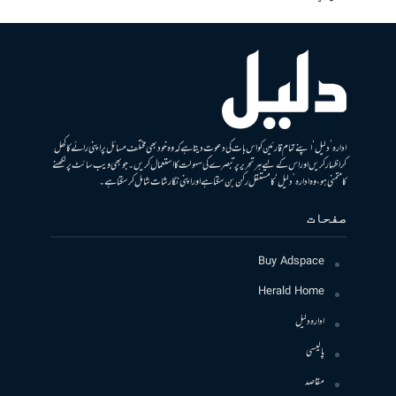
ادارہ ’دلیل‘ اپنے تمام قارئین کو اس بات کی دعوت دیتا ہے کہ وہ خود بھی مختلف مسائل پر اپنی رائے کا کھل
کر اظہار کریں اور اس کے لیے ہر تحریر پر تبصرے کی سہولت کا استعمال کریں۔ جو بھی ویب سائٹ پر لکھنے
کا متمنی ہو، وہ ادارہ ’دلیل‘ کا مستقل رکن بن سکتا ہے اور اپنی نگارشات شامل کرسکتا ہے۔
صفحات
Buy Adspace
Herald Home
ادارہ دلیل
پالیسی
مقاصد