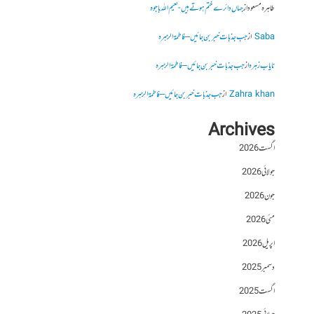
طاہرہ مسعود
از
جہاں دائرے ختم ہوتے ہیں- نعیم اللہ باجوہ
Saba
از
جب جذبات خبر بن جائیں – فاطمۃالزہرہ
نایاب زہرہ
از
جب جذبات خبر بن جائیں – فاطمۃالزہرہ
Zahra khan
از
جب جذبات خبر بن جائیں – فاطمۃالزہرہ
Archives
اگست 2026
جولائی 2026
جون 2026
مئی 2026
اپریل 2026
دسمبر 2025
اگست 2025